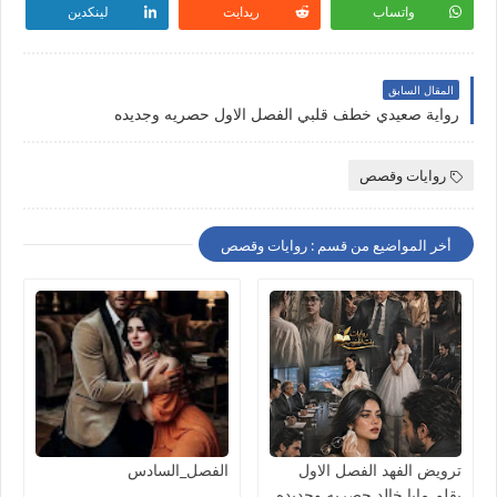
واتساب
ريدايت
لينكدين
المقال السابق
رواية صعيدي خطف قلبي الفصل الاول حصريه وجديده
روايات وقصص
أخر المواضيع من قسم : روايات وقصص
ترويض الفهد الفصل الاول
الفصل_السادس
بقلم مايا خالد حصريه وجديده