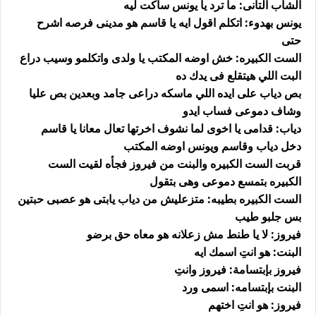
الشاب التانى: ما ترد يا يونس ساكت ليه
يونس بهدوء: اتكلم اقول ايه يا قاسم هو مدينى فرصه اشرح
حتى
الست الكبيره: خش اوضه المكتب يا ولدى واتكلمو وسيب دراع
البت اللي هيتقلع فى يدك ده
بص دياب على ايده اللي ماسكه دراعى جامد وبعدين بص عليا
وشاف دموعى فساب ايدو
دياب: قدامى يا اخوى لما نشوف اخرتها تعال معانا يا قاسم
دخل دياب وقاسم ويونس اوضه المكتب
قربت الست الكبيره والبنت من فيروز فجأه لقيت الست
الكبيره بتمسع دموعى وهى بتقول
الست الكبيره بطيبه: متزعليش من دياب يابتى هو عصبى حبتين
بس جلبو طيب
فيروز: لا يا طنط مش زعلانه هو معاه حق برضو
البنت: هو انتِ اسمك ايه
فيروز بإبتسامة: فيروز وانتِ
البنت بإبتسامه: اسمى ورد
فيروز: هو انتِ اختهم