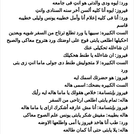
ورد: ايوه ودى والدتى هو انتِ فى جامعه
فيروز: ايوه أنا كليه ألسن أخر سنه السنادى وانتِ
ورد: أنا فى كليه إعلام أنا وأمل خطيبه يونس وليلى خطيبه
قاسم
الست الكبيره: سبيها يا ورد تطلع ترتاح من السفر شويه وبعدين
احكيلها اطلعى يابتى فوج على اوضتك ورد هتروح معاكى والصبح
ان شاءلله تحكيلى عنك
فيروز: ان شاءلله يا طنط هحكيلك
الست الكبيره: لا متجوليش طنط دى جولى ماما انتِ زى بتى
ورد
فيروز: هو حضرتك اسمك ايه
الست الكبيره بضحك: اسمى هاله
فيروز بإبتسامة: خلاص هقولك يا ماما هاله ايه رأيك
هاله: تمام يابتى اطلعى ارتاحى من السفر
فيروز بإبتسامة: أنا مش عارفه أشكرك ازاى يا ماما هاله
هاله بطيبه: مفيش شكر يابتى يونس علم الصوح معاكى
ورد: طب أنا هاخد فيروز يا أمى واطلعها الاوضه
هاله: يلا يابتى حتى أنا كمان طالعه