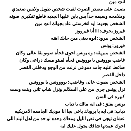
انتِ مين
بصيت على مصدر الصوت لقيت شخص طويل ولابس صعيدي
وملامحه وسيمه جداً بس باين عليها الجديه قاطع تفكيرى صوته
الشخص بجديه: ايه اتخرستى عاد بجولك انتِ مين
فيروز بخوف: ااا أنا فيرووز
الشخص ببرود: ايوه يعنى مين جابك اهنه
فيروز: يونس
الشخص بتبريقه: وه يونس اخوى فجأه صوتو بقا عالى وكان
غاضب يووونس يا يووونس فجأه لقيتو مسك دراعى وكان
ضاغط عليه جامد دموعى نزلت من الوجع ودخلنى القصر
داخل القصر
الشخص بصوت عالى وغاضب: يوووونس يا يووونس
نزل يونس جرى من على السلالم ونزل شاب تانى وبنت وست
كبيره فى السن
يونس بقلق: فى ايه مالك يا دياب
دياب: فى ايه يا برودك ياخى بجا انا موديك الجامعه الامريكيه
عشان تيجى فى نص الليل ومعاك وحده لو حد من اهل البلد اللي
اخوك عمدتها شافك يجول عليك ايه