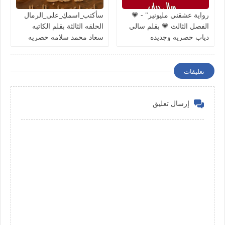
رواية عشقني مليونير" - 💗
سأكتب_اسمكِ_على_الرمال
الفصل الثالث 💗 بقلم سالي
الحلقه الثالثة بقلم الكاتبه
دياب حصريه وجديده
سعاد محمد سلامه حصريه
وجديده
تعليقات
إرسال تعليق