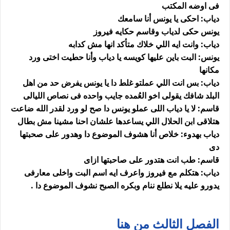
فى اوضه المكتب
دياب: احكى يا يونس أنا سامعك
يونس حكى لدياب وقاسم حكايه فيروز
دياب: وانت ايه اللي خلاك متأكد انها مش كدابه
يونس: البت باين عليها كويسه يا دياب وأنا حطيت اختى ورد
مكانها
دياب: بس انت اللي عملتو غلط دا يا يونس يفرض حد من اهل
البلد شافك يقولى اخو العُمده جايب واحده فى نصاص الليالى
قاسم: لا يا دياب اللى عملو يونس دا صح لو ورد لقدر الله ضاعت
هتلاقى ابن الحلال اللي يساعدها علشان احنا مشينا مش بطال
دياب بهدوء: خلاص أنا هشوف الموضوع دا وهدور على صحبتها
دى
قاسم: طب انت هتدور على صاحبتها ازاى
دياب: هتكلم مع فيروز واعرف ايه اسم البت واخلى معارفى
يدورو عليه يلا نطلع ننام وبكره الصبح نشوف الموضوع دا .
الفصل الثالث من هنا