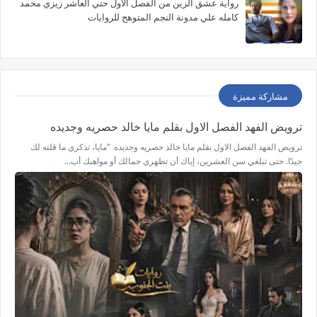
رواية عشق الزين من الفصل الاول حتي العاشر زيزي محمد
كامله علي مدونة النجم المتوهج للروايات
مشاركة مميزة
ترويض الفهد الفصل الاول بقلم مايا خالد حصريه وجديده
ترويض الفهد الفصل الاول بقلم مايا خالد حصريه وجديده “مايا، تذكري ما قلته لك
جيدًا. حتى تبلغي سن العشرين، إياك أن تظهري جمالك أو مواهبك أب…