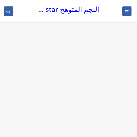
النجم المتوهج The glowing star