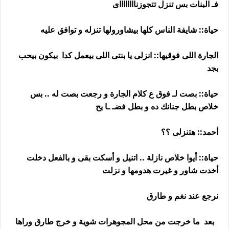
فـ البنات بس تنزل تتجوزنااااااااى
حياة:: شايفة الناس كلها بيشاورولها تنزله و توافق عليه
الجارة اللى فوقيها:: انزلى يا بنتى اللى بيعمل كدا بيكون بيحب
بجد
حياة:: بصت لـ فوق ع كلام الجارة و رجعت بصت له .. بس
خلاص بطل جنانك ده و بطل فضـ ـا يح
أحمد:: هتنزلى ؟؟
حياة:: أيوا خلاص نازلة .. اتنيل و أسكت بقى و بالفعل دخلت
أخدت شاور و غيرت هدومها و نزلت
نرجع عند نغم و طارق
بعد ما خرجت من محل المجوهرات شوية و خرج طارق وراها