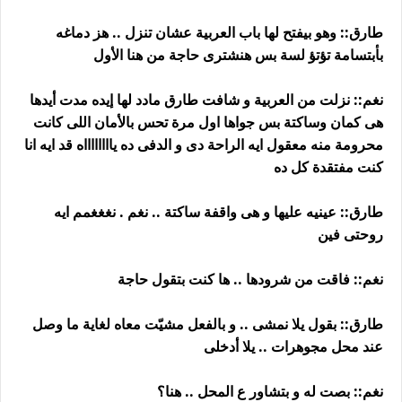
طارق:: وهو بيفتح لها باب العربية عشان تنزل .. هز دماغه
بأبتسامة تؤتؤ لسة بس هنشترى حاجة من هنا الأول
نغم:: نزلت من العربية و شافت طارق مادد لها إيده مدت أيدها
هى كمان وساكتة بس جواها اول مرة تحس بالأمان اللى كانت
محرومة منه معقول ايه الراحة دى و الدفى ده يااااااااه قد ايه انا
كنت مفتقدة كل ده
طارق:: عينيه عليها و هى واقفة ساكتة .. نغم . نغغغمم ايه
روحتى فين
نغم:: فاقت من شرودها .. ها كنت بتقول حاجة
طارق:: بقول يلا نمشى .. و بالفعل مشيّت معاه لغاية ما وصل
عند محل مجوهرات .. يلا أدخلى
نغم:: بصت له و بتشاور ع المحل .. هنا؟