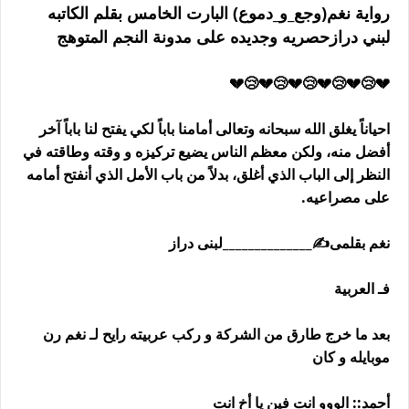
رواية نغم(وجع_و_دموع) البارت الخامس بقلم الكاتبه
لبني درازحصريه وجديده على مدونة النجم المتوهج
💔😢💔😢💔😢💔😢💔😢💔
احياناً يغلق الله سبحانه وتعالى أمامنا باباً لكي يفتح لنا باباً آخر
أفضل منه، ولكن معظم الناس يضيع تركيزه و وقته وطاقته في
النظر إلى الباب الذي أغلق، بدلاً من باب الأمل الذي أنفتح أمامه
على مصراعيه.
نغم بقلمى✍️______________لبنى دراز
فـ العربية
بعد ما خرج طارق من الشركة و ركب عربيته رايح لـ نغم رن
موبايله و كان
أحمد:: الووو انت فين يا أخ انت