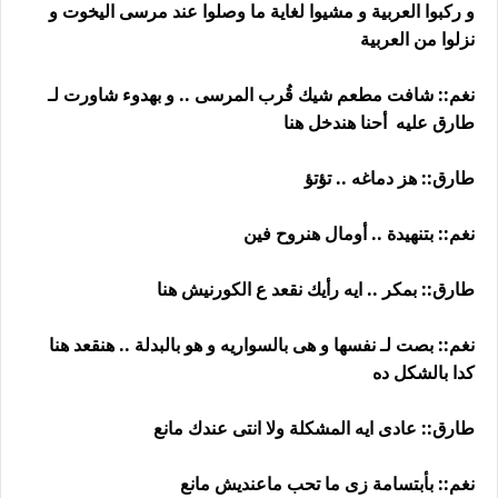
و ركبوا العربية و مشيوا لغاية ما وصلوا عند مرسى اليخوت و
نزلوا من العربية
نغم:: شافت مطعم شيك قُرب المرسى .. و بهدوء شاورت لـ
طارق عليه أحنا هندخل هنا
طارق:: هز دماغه .. تؤتؤ
نغم:: بتنهيدة .. أومال هنروح فين
طارق:: بمكر .. ايه رأيك نقعد ع الكورنيش هنا
نغم:: بصت لـ نفسها و هى بالسواريه و هو بالبدلة .. هنقعد هنا
كدا بالشكل ده
طارق:: عادى ايه المشكلة ولا انتى عندك مانع
نغم:: بأبتسامة زى ما تحب ماعنديش مانع