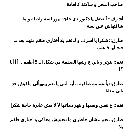
صاحب المحل و ساكتة كالعادة
أشرف:: أتفضل يا دكتور دى حاجة بيور لسة واصلة و ما
شافتهاش عين لسة
طارق:: شكرا يا اشرف و لـ نغم يلا أختارى طقم منهم بعد ما
فتح لها 5 علب
نغم:: بتوتر و باين ع وشها الصدمة من شكل الـ 5 أطقم .. أ أ أنا
؟!
طارق:: بأبتسامة صافية .. أيوا انتى يا نغم بيتهيألى مافيش حد
تانى معانا
نغم:: ع نفس وضعها و بتهز دماغها لأ لأ مش عايزة حاجة شكرا
طارق:: نغم عشان خاطرى ما تتعبنيش معاكى و أختارى طقم
يلا