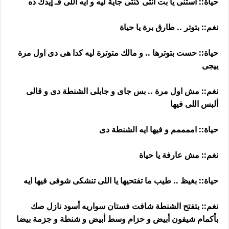
حياة:: أستنى يا بت انتى كنتى جاية ليه و ايه اللى فـ إيدك ده
نغم:: بتوتر .. طارق برة يا حياة
حياة:: حست بتوترها .. و مالك متوترة ليه كدا هى دى اول مرة
ييجى
نغم:: مش اول مرة .. بس جاى و جابلى الشنطة دى و قالى
ألبس اللى فيها
حياة:: اممممم و فيها ايه الشنطة دى
نغم:: مش عارفة يا حياة
حياة:: بغيظ .. طيب ما تفتحيها يا اللى تنشكى شوفى فيها ايه
نغم:: بتفتح الشنطة شافت فستان سواريه أسود نازل صك
بأكمام شيفون أبيض و حزام وسط أبيض و شنطة و جزمة بيضا