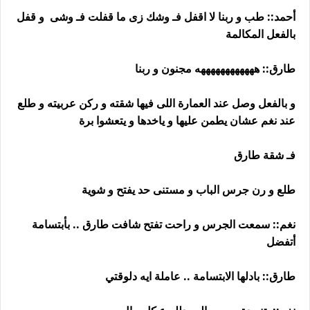
أحمد:: طب و ربنا لا اقفل فـ وشك زى ما قفلت فـ وشى و قفل
بالفعل المكالمة
طارق:: ههههههههههههه مجنون و ربنا
و بالفعل وصل عند العمارة اللى فيها شقته و ركن عربيته و طلع
عند نغم عشان يطمن عليها و ياخدها و يتعشوا برة
فـ شقة طارق
طلع و رن جرس الباب و مستنى حد يفتح و شوية
نغم:: سمعت الجرس و راحت تفتح شافت طارق .. بأبتسامة
أتفضل
طارق:: بادلها الابتسامة .. عاملة ايه دلوقتي