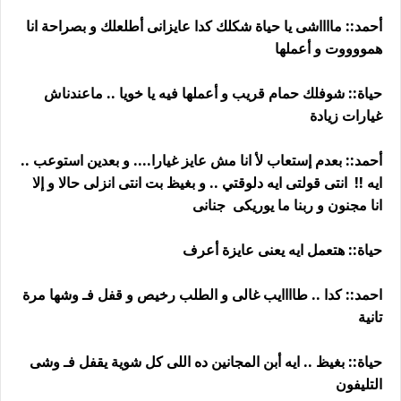
أحمد:: مااااشى يا حياة شكلك كدا عايزانى أطلعلك و بصراحة انا
همووووت و أعملها
حياة:: شوفلك حمام قريب و أعملها فيه يا خويا .. ماعندناش
غيارات زيادة
أحمد:: بعدم إستعاب لأ انا مش عايز غيارا.... و بعدين استوعب ..
ايه !! انتى قولتى ايه دلوقتي .. و بغيظ بت انتى انزلى حالا و إلا
انا مجنون و ربنا ما يوريكى جنانى
حياة:: هتعمل ايه يعنى عايزة أعرف
احمد:: كدا .. طاااايب غالى و الطلب رخيص و قفل فـ وشها مرة
تانية
حياة:: بغيظ .. ايه أبن المجانين ده اللى كل شوية يقفل فـ وشى
التليفون