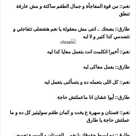
نغم:: من قوة المفاجأة و جمال الطقم ساكتة و مش عارفة
تنطق
طارق:: بضحك .. انتى مش معقولة يا نغم هتفضلى تتفاجئي و
تتصدمي كدا كتير و لا ايه
نغم:: أخيرا اتكلمت انت بتعمل معايا كدا ليه
طارق:: بعمل معاكى ايه
نغم:: كل اللى بتعمله ده و بتسألنى بتعمل ايه
طارق:: أيوا عشان انا ماعملتش حاجة
نغم:: فستان و سهرة ع يخت و كمان طقم سوليتير كل ده و ما
عملتش حاجة يا طارق
طارق:: ده ابسط حقوقك يا نغم .. الفستان و السهرة تعويض