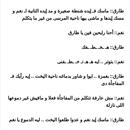
طارق:: ماسك فـ إيده شنطة صغيرة و مد إيده التانية لـ نغم و
مسك إيدها و ماشى بيها ناحية المرسى من غير ما يتكلم
نغم:: أحنا رايحين فين يا طارق
طارق:: هـ ـخـ ـطـ ـفك
نغم:: بتوتر .. ايه هـ هـ تـ خـ ـطـ ـفنى
طارق:: بغمزة .. ايوا و شاور بدماغه ناحية اليخت .. إيه رأيك فـ
المفاجأة دى
نغم:: مش عارفة تتكلم من المفاجأة فعلا و مافيش غير دموعها
اللى نازلة
طارق:: ماسك إيد نغم و عدوا طلعوا اليخت .. ليه الدموع يا نغم