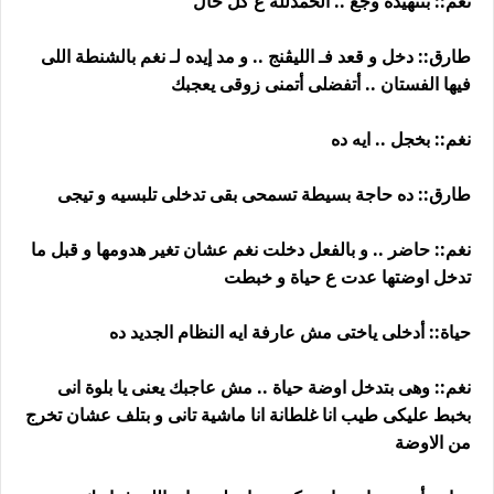
نغم:: بتنهيدة وجع .. الحمدلله ع كل حال
طارق:: دخل و قعد فـ الليڤنج .. و مد إيده لـ نغم بالشنطة اللى
فيها الفستان .. أتفضلى أتمنى زوقى يعجبك
نغم:: بخجل .. ايه ده
طارق:: ده حاجة بسيطة تسمحى بقى تدخلى تلبسيه و تيجى
نغم:: حاضر .. و بالفعل دخلت نغم عشان تغير هدومها و قبل ما
تدخل اوضتها عدت ع حياة و خبطت
حياة:: أدخلى ياختى مش عارفة ايه النظام الجديد ده
نغم:: وهى بتدخل اوضة حياة .. مش عاجبك يعنى يا بلوة انى
بخبط عليكى طيب انا غلطانة انا ماشية تانى و بتلف عشان تخرج
من الاوضة