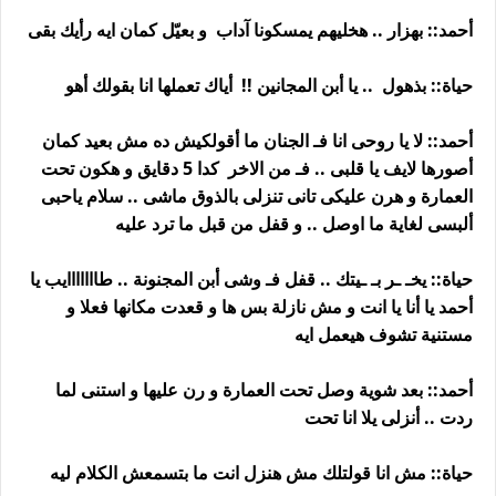
أحمد:: بهزار .. هخليهم يمسكونا آداب و بعيّل كمان ايه رأيك بقى
حياة:: بذهول .. يا أبن المجانين !! أياك تعملها انا بقولك أهو
أحمد:: لا يا روحى انا فـ الجنان ما أقولكيش ده مش بعيد كمان
أصورها لايف يا قلبى .. فـ من الاخر كدا 5 دقايق و هكون تحت
العمارة و هرن عليكى تانى تنزلى بالذوق ماشى .. سلام ياحبى
ألبسى لغاية ما اوصل .. و قفل من قبل ما ترد عليه
حياة:: يخـ ـر بـ ـيتك .. قفل فـ وشى أبن المجنونة .. طااااااايب يا
أحمد يا أنا يا انت و مش نازلة بس ها و قعدت مكانها فعلا و
مستنية تشوف هيعمل ايه
أحمد:: بعد شوية وصل تحت العمارة و رن عليها و استنى لما
ردت .. أنزلى يلا انا تحت
حياة:: مش انا قولتلك مش هنزل انت ما بتسمعش الكلام ليه