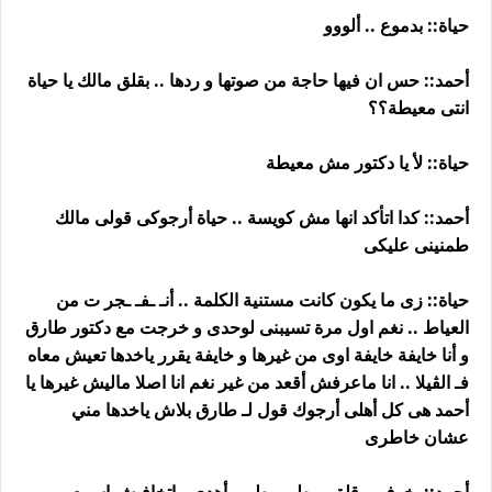
حياة:: بدموع .. ألووو
أحمد:: حس ان فيها حاجة من صوتها و ردها .. بقلق مالك يا حياة
انتى معيطة؟؟
حياة:: لأ يا دكتور مش معيطة
أحمد:: كدا اتأكد انها مش كويسة .. حياة أرجوكى قولى مالك
طمنينى عليكى
حياة:: زى ما يكون كانت مستنية الكلمة .. أنـ ـفـ ـجر ت من
العياط .. نغم اول مرة تسيبنى لوحدى و خرجت مع دكتور طارق
و أنا خايفة خايفة اوى من غيرها و خايفة يقرر ياخدها تعيش معاه
فـ الڤيلا .. انا ماعرفش أقعد من غير نغم انا اصلا ماليش غيرها يا
أحمد هى كل أهلى أرجوك قول لـ طارق بلاش ياخدها مني
عشان خاطرى