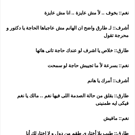
نغم:: بخوف .. لأ مش عايزة .. انا مش عايزة
أشرف:: لـ طارق واضح ان الهانم مش عاجباها الحاجة يا دكتور و
محرجة تقول
طارق:: خلاص يا اشرف لو عندك حاجة تانى هاتها
نغم:: بسرعة لأ ما تجيبش حاجة لو سمحت
أشرف:: أمرك يا هانم
طارق:: بقلق من حالة الصدمة اللى فيها نغم .. مالك يا نغم
فيكى ايه طمنينى
نغم:: مافيش
طارق:: طيب يلا أختارى طقم من دول و لا اختارلك أنا