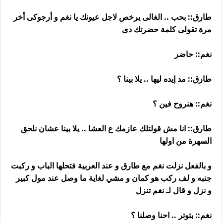
طارق:: بحب .. الغالى يرخص لاجل عيونك يا نغم و أرجوكى أخر
مرة تقولى كلمة حضرتك دى
نغم:: حاضر
طارق:: مد إيده ليها .. يلا بينا ؟
نغم:: هنروح فين ؟
طارق:: انا مش قولتلك عازمك ع العشا .. يلا بينا عشان نلحق
السهرة من اولها
و بالفعل نزلت نغم مع طارق و عند العربية فتحلها الباب و ركبت
جنبه و لف ركب هو كمان و مشي لغاية ما وصل عند مول كبير
و نزل و قال لـ نغم تنزل
نغم:: بتوتر .. احنا وصلنا ؟