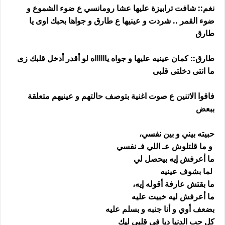
نغم:: شافت ترابيزة عليها عشا رومانسي ع ضوء الشموع و
ضوء القمر .. شردت و عينيها ع طارق و جواها بحبك اوى يا
طارق
طارق:: كمان عينيه عليها و جواه يااااااه لو أقدر أدخل قلبك زى
ما انتى دخلتى قلبى
فاقوا الاتنين ع صوت اغنية بتوصف حالتهم و عينيهم متعلقة
ببعض
حبيته بيني و بين نفسي،
و ما قلتلوش عـ اللي فـ نفسي
ما أعرفش إيه بيحصل لي
لما بشوف عينيه
ما بقتش عارفة أقوله إيه،
ما أعرفش ليه خبيت عليه
بضعف أوي و أنا جنبه و بسلم عليه
كل حب الدنيا ديا في قلبي ليك