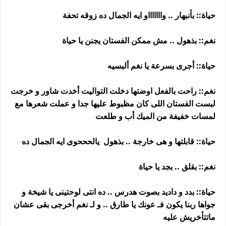
حياة:: بأنبهار .. واااااااو ايه الجمال ده زوقه تحفة
نغم:: بذهول .. مش ممكن الفستان يجنن يا حياة
حياة:: أجرى بسرعة يا نغم ألبسيه
نغم:: راحت بالفعل اوضتها دخلت التواليت أخدت شاور و خرجت
لبست الفستان اللى كان مظبوط عليها جدا و عملت شعرها مع
لمسات خفيفة من الميك أب و طلعت
حياة:: قابلتها و هى خارجة .. بذهول يالحححوى ايه الجمال ده
نغم:: بقلق .. بجد يا حياة
حياة:: بدد و داديد بصوت هدرس .. ده انتى لوحتينى يا شيخة و
جواها ربنا يكون فـ عونك يا طارق .. و لـ نغم أخرجى بقى عشان
ماتتأخريش عليه