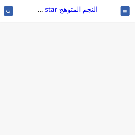
النجم المتوهج The glowing star