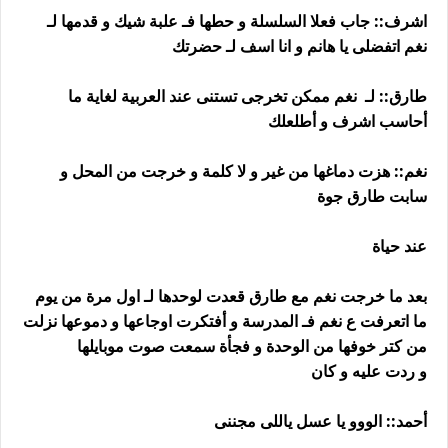
اشرف:: جاب فعلا السلسلة و حطها فـ علبة شيك و قدمها لـ
نغم اتفضلى يا هانم و انا اسف لـ حضرتك
طارق:: لـ نغم ممكن تخرجى تستنى عند العربية لغاية ما
أحاسب اشرف و أطلعلك
نغم:: هزت دماغها من غير و لا كلمة و خرجت من المحل و
سابت طارق جوة
عند حياة
بعد ما خرجت نغم مع طارق قعدت لوحدها لـ اول مرة من يوم
ما اتعرفت ع نغم فـ المدرسة و أفتكرت اوجاعها و دموعها نزلت
من كتر خوفها من الوحدة و فجأة سمعت صوت موبايلها
و ردت عليه و كان
أحمد:: الووو يا عسل ياللى مجننى