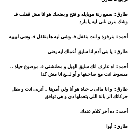
طارق:: سمع رنة موبايله و فتح و بضحك هو انا مش قفلت فـ
وشك بترن تانى ليه يا بارد
أحمد:: بنرفزة و انت بتقفل فـ وشى ليه ها بتقفل فـ وشى لييييه
طارق:: يا بنى أدم انا سايق أعملك ايه يعنى
أحمد:: اه عارف انك سايق الهبل و مطنشنى فـ موضوع حياة ..
مبسوط انت مع صاحبتها و أو لـ ـع انا مش كدا
طارق:: و انا مالى بـ حياة هو أنا ولي أمرها .. أتربى انت و بطل
حركاتك الز بالة اللى بتعملها دى و هى توافق
أحمد:: ده أخر كلام عندك
طارق:: أيوا