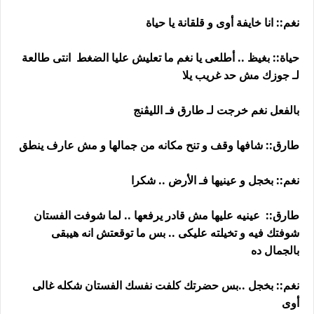
نغم:: انا خايفة أوى و قلقانة يا حياة
حياة:: بغيظ .. أطلعى يا نغم ما تعليش عليا الضغط انتى طالعة
لـ جوزك مش حد غريب يلا
بالفعل نغم خرجت لـ طارق فـ الليڤنج
طارق:: شافها وقف و تنح مكانه من جمالها و مش عارف ينطق
نغم:: بخجل و عينيها فـ الأرض .. شكرا
طارق:: عينيه عليها مش قادر يرفعها .. لما شوفت الفستان
شوفتك فيه و تخيلته عليكى .. بس ما توقعتش انه هيبقى
بالجمال ده
نغم:: بخجل ..بس حضرتك كلفت نفسك الفستان شكله غالى
أوى