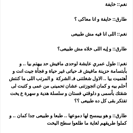
نغم:: خايفة
طارق:: خايفة و انا معاكى ؟
نغم:: اللى انا فيه مش طبيعى
طارق:: و إيه اللى خلاه مش طبيعى؟
نغم:: طول عمري عايشة لوحدى مافيش حد بيهتم بيا .. و
بأبتسامة حزينة مافيش فـ حياتى غير حياة و فجأة جيت انت و
أهتميت بيا .. الاول شغلتنى فـ الشركة و المرتب اللى ما كنتش
أحلم بيه و كمان اتجوزتنى عشان تحمينى من عمى و كتبت لى
شقتك بأسمى و دلوقتي فستان و سلسلة هدية و سهرة ع يخت
تفتكر بقى كل ده طبيعى ؟؟
طارق:: و هو بيمسح لها دموعها .. طبعا و طبيعى جدا كمان .. و
كملوا طريقهم لغاية ما طلعوا سطح اليخت