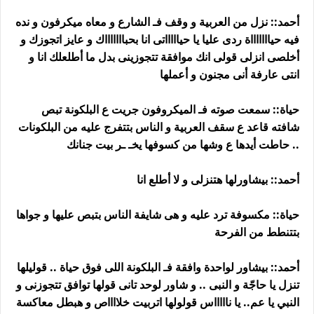
أحمد:: نزل من العربية و وقف فـ الشارع و معاه ميكرفون و نده
فيه حياااااااة ردى عليا يا حياااااتى انا بحباااااااك و عايز اتجوزك و
أخلصى انزلى قولى انك موافقة تتجوزينى بدل ما أطلعلك انا و
انتى عارفة أنى مجنون و أعملها
حياة:: سمعت صوته فـ الميكروفون جريت ع البلكونة تبص
شافته قاعد ع سقف العربية و الناس بتتفرج عليه من البلكونات
.. حاطت أيدها ع وشها من كسوفها يخـ ـر بيت جنانك
أحمد:: بيشاورلها هتنزلى و لا أطلع انا
حياة:: مكسوفة ترد عليه و هى شايفة الناس بتبص عليها و جواها
بتتنطط من الفرحة
أحمد:: بيشاور لواحدة وافقة فـ البلكونة اللى فوق حياة .. قوليلها
تنزل يا حاجّة و النبى .. و شاور لوحد تانى قولها توافق تتجوزنى و
النبي يا عم.. يا ناااااس قولولها اتربيت خلااااص و هبطل معاكسة