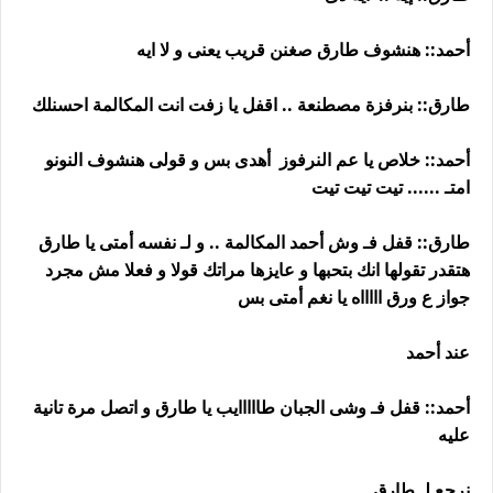
أحمد:: هنشوف طارق صغنن قريب يعنى و لا ايه
طارق:: بنرفزة مصطنعة .. اقفل يا زفت انت المكالمة احسنلك
أحمد:: خلاص يا عم النرفوز أهدى بس و قولى هنشوف النونو
امتـ ...... تيت تيت تيت
طارق:: قفل فـ وش أحمد المكالمة .. و لـ نفسه أمتى يا طارق
هتقدر تقولها انك بتحبها و عايزها مراتك قولا و فعلا مش مجرد
جواز ع ورق اااااه يا نغم أمتى بس
عند أحمد
أحمد:: قفل فـ وشى الجبان طااااايب يا طارق و اتصل مرة تانية
عليه
نرجع لـ طارق