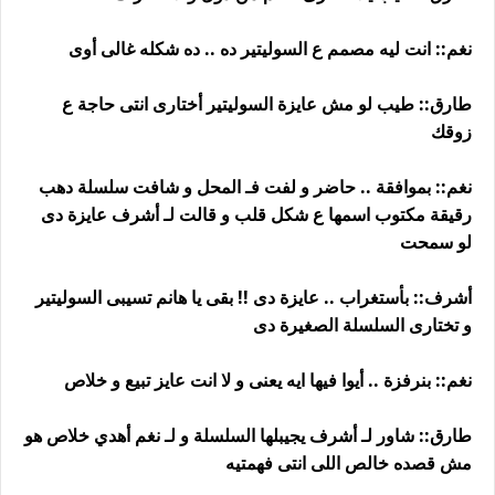
نغم:: انت ليه مصمم ع السوليتير ده .. ده شكله غالى أوى
طارق:: طيب لو مش عايزة السوليتير أختارى انتى حاجة ع
زوقك
نغم:: بموافقة .. حاضر و لفت فـ المحل و شافت سلسلة دهب
رقيقة مكتوب اسمها ع شكل قلب و قالت لـ أشرف عايزة دى
لو سمحت
أشرف:: بأستغراب .. عايزة دى !! بقى يا هانم تسيبى السوليتير
و تختارى السلسلة الصغيرة دى
نغم:: بنرفزة .. أيوا فيها ايه يعنى و لا انت عايز تبيع و خلاص
طارق:: شاور لـ أشرف يجيبلها السلسلة و لـ نغم أهدي خلاص هو
مش قصده خالص اللى انتى فهمتيه