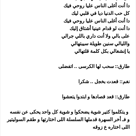
دا أنت أغلى الناس عليا روحي فيك
كل حب الدنيا ديا في قلبي ليك
دا أنت أغلى الناس عليا روحي فيك
دا أنت لو قدام عينيا أشتاق إليك
على بالي ولا أنت داري باللي جرالي
والليالي سنين طويلة سيبتهالي
يا إنشغالي بكل كلمة قلتهالي
طارق:: سحب لها الكرسى .. اتفضلى
نغم:: قعدت بخجل .. شكرا
طارق:: قعد قصادها و ابتدوا يتعشوا
و يتكلموا كتير شوية يضحكوا و شوية كل واحد يحكى عن نفسه
و فـ أخر السهرة قدملها السلسلة اللى اختارتها و طقم السوليتير
اللى اختاره ع زوقه