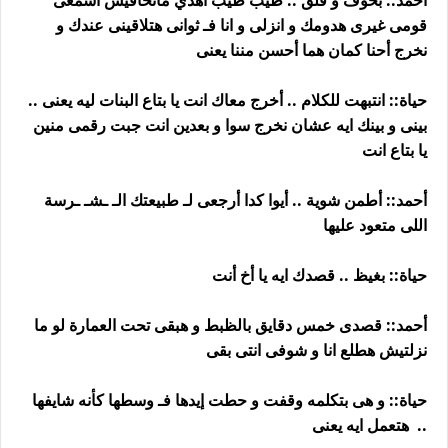
أحمد:: بخوف و قلق .. طيب طيب أهدي ماتخافيش اسمعى
قومى غيرى هدومك و انزلى و انا فـ ثوانى هتلاقينى عندك و
نخرج أحنا كمان هما أحسن مننا يعنى
حياة:: انتبهت للكلام .. أخرج معاك انت يا بتاع البنات ليه يعنى ..
بينى و بينك ايه عشان نخرج سوا و بعدين انت جبت رقمى منين
يا بتاع انت
أحمد:: أطمن شوية .. أيوا كدا أرجعى لـ طبيعتك الـ ـشـ ـرسة
اللى متعود عليها
حياة:: بغيظ .. قصدك ايه يا أخ أنت
أحمد:: قصدى خمس دقايق بالظبط و هبقى تحت العمارة لو ما
نزلتيش هطلع انا و شوفى انتى بقى
حياة:: و هى بتكلمه وقفت و حطت إيدها فـ وسطها كأنه شايفها
.. هتعمل ايه يعنى