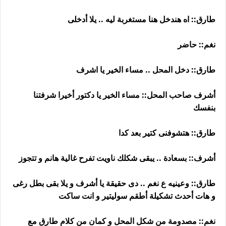
طارق:: اه هندخل هنا مستغربة ليه .. يلا أدخلى
نغم:: حاضر
طارق:: دخل المحل .. مساء الخير يا اشرف
أشرف صاحب المحل:: مساء الخير يا دكتور أخيرا شرفتنا
بنفسك
طارق:: هتشوفنى كتير بعد كدا
أشرف:: بسعادة .. يبقى شكلك ناويت تفرح غالية هانم و تتجوز
طارق:: وعينيه ع نغم .. دى حقيقة يا أشرف و يلا بقى بطل رغى
و هات أحدث تشكيلة أطقم سوليتير و انت ساكت
نغم:: مصدومة من شكل المحل و كمان من كلام طارق مع