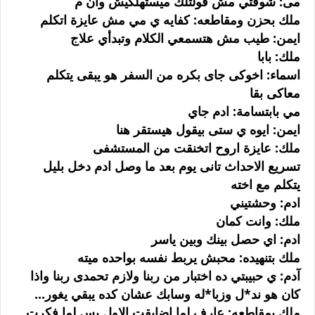
مى: شوفتي مش قولتلك ميستهلكيش وان م
ملك بحزن ومقاطعه: كفايه ي مي مش عايزة اتكلم
ايمن: طيب مش هتسمعي الكلام وتبدأي علاج
ملك: بابا
اسماء: اخوكى جاى بكره من السفر هو يبقى يتكلم
معاكى بقا
مي بابتسامة: ادم جاي
ايمن: ايوه ي ستى بيقول هيستقر هنا
ملك: عايزة اروح اتخنقت من المستشفى
تسريع الاحداث تانى يوم بعد ما وصل ادم دخل بليل
يتكلم مع اخته
ادم: وحشتيني
ملك: وانت كمان
ادم: اي حصل بينك وبين ياسر
ملك بتنهيده: محبش يربط نفسه بواحده ميته
آدم: ي حبيبتي ده اختبار من ربنا ولازم تحمدى ربنا واذا
كان هو ند*ل وزبا*له وسابك عشان كده يبقي يغور...
ملك بمقاطعه: عارف لما اضايقت الاول بس لما فكرت