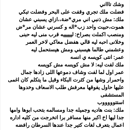
وشك تاااني
فضلت ملك تجري وقفت على البحر وفضلت تبكي
ملك: مش ذنبي اني مري*ضة،،ازاي يسبني عشان
هموت،حبيت واحد زب*اله و كسرني عشان مر*ض
ومنصب اكملت بصراخ: لييييييه قرب منى ليه حبنى
وخلانى احبه ليه قالي هفضل معاكي لاخر العمر
وعشمني طالما هيسبني ومش هيستحمل ليه
عمر: انتى كويسه ي انسه
ملك لفت ليه: لا مش كويسه مش كويسه
عمر اول لما لفت وشاف دموعها اللى زادها جمال
واحمرار وشها من كثرت البكاء وقبل ما يتكلم كان اغمى
عليها حاول يفوقها معرفش طلب الاسعاف وخدوها
المستشفى
استتوووووب
ملك: بنت هاديه وجميله جدا ومسالمه بتحب ابوها وامها
جدا ليها اخ اكبر منها مسافر برا اتخرجت من كليه اداره
اعمال بتعرف لغات كتير جدا عندها السرطان رافضه