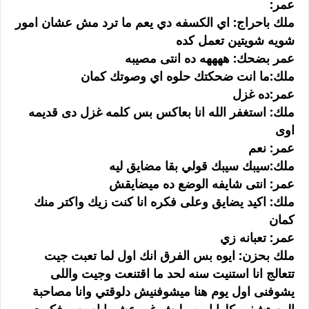
عمر:
ملك باحراج: اي الكسفه دي يعم ما ترد مش عشان امور
شويه شويتين تعمل كده
عمر بضحك: ههههه ده انتى مصيبه
ملك:ما انت ضحكتك حلوه اي وصوتك كمان
عمر:ده غزل
ملك: استغفر الله انا بعاكس بس كلمه غزل دى قديمه
اوى
عمر: نعم
ملك:سيبك سيبك قولي بقا مضايق ليه
عمر: انتى شايفه الوضع ده ميضايقش
ملك: اكيد يضايق وعلى فكره انا كنت زيك واكتر منك
كمان
عمر: تعبانه زي
ملك بحزن: ايوه بس الفرق انك اول لما تعبت جيت
تتعالج انا استنيت سنه لحد ما اقتنعت وجيت واللى
يشوفنى اول يوم هنا ميشوفنيش دلوقتي وانا مصاحبة