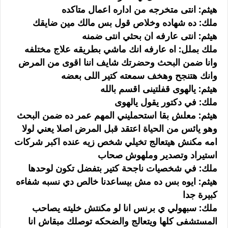
هيثم: انتى متخرجه من اداره اعمال متاكده
ملك: ده شهاده وخلاص قول بس مالك مين ضايقك
هيثم: انتى عارفه ان بحثي انتى ضمنه
ملك بملل: اه عارفه انك ماشي بطريقه علاج مختلفه
وانا ضمن البحث وحضرتك شايف اننا اقوى من المرض
وانك هتنجح وهخف سمعته كتير اللى بعضه
هيثم: يالهوى قفلتينى اقسم بالله
ملك: في دكتور يقول يالهوى
هيثم: معلش بقا استحمليني المهم عمر ده ضمن البحث
وهو يائس من الحياة اعتقد قبل المرض اصلا يعني لولا
امه مكنش هيتعالج تخيلي شخص زيه عنده اكبر شركات
استيراد وتصدير وملهوش صحاب
ملك: في شخصيات ناجحة كتير بتفضل تكون لوحدها
هيثم: ايوه بس ده مش بيساعدنا خالص دي نسبه شفاءه
كبيرة جدا
ملك: سبهولي ي برنس انا لو مكنتش خليته يصاحب
المستشفى كلها ويتعالج والضحكه توصلك مبقاش انا