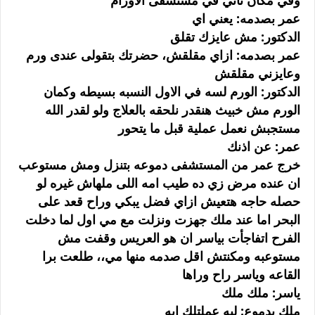
وفي مكان تاني في مستشفى الاورام
عمر بصدمه: يعني اي
الدكتور: مش عايزك تقلق
عمر بصدمه: ازاي مقلقش، حضرتك بتقولى عندى ورم
وعايزني مقلقش
الدكتور: الورم لسه في الاول النسبه بسيطه وكمان
الورم مش خبيث هنقدر نلحقه بالعلاج ولو لقدر الله
مستجبش نعمل عملية قبل ما يتحور
عمر: عن اذنك
خرج عمر من المستشفى دموعه بتنزل ومش مستوعب
ان عنده مرض زي ده طيب امه اللى ملهاش غيره لو
حصله حاجه هتعيش ازاي فضل يبكي وراح قعد على
البحر اما عند ملك جهزت ونزلت مع مي اول لما دخلت
الفرح اتفاجأت بياسر ان هو العريس وقفت مش
مستوعبه ومكنتش اقل صدمه منها مي،، طلعت برا
القاعه وياسر راح وراها
ياسر: ملك ملك
ملك بدموع: ليه عملتلك ايه