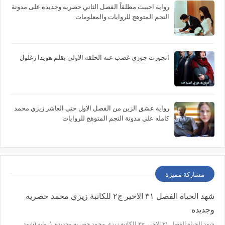
رواية احببت مطلقاً الفصل الثاني حصريه وجديده على مدونة
النجم المتوهج للروايات والمعلومات
اتجوزت جوزي غصب عنه الحلقه الاولي بقلم هويدا زغلول
رواية عشق الزين من الفصل الاول حتي العاشر زيزي محمد
كامله علي مدونة النجم المتوهج للروايات
مشاركة مميزة
شهد الحياة الفصل ٣١ الاخير ج٢ للكاتبة زيزي محمد حصريه
وجديده
شهد الحياة الفصل ٣١ الاخير ج٢ للكاتبة زيزي محمد حصريه وجديده (روايه (شهد