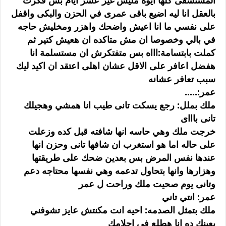
المستشفى كلها ايوه مليش غير عشر ايام بس فكرت
بالعقل انا ليه اضيع باقى عمرى في الحزن والبكى واقفل
على نفسي ما انا اعيش واضحك واهزر ومخليش حاجه
في بالي وخصوصا ان مش متاكده ان هعيش كتير ثم
كملت بابتسامة:اااه بس متفتكرش ان مستسلمة انا
هفضل اعافر على الاقل عشان اهلى اعتقد ان اكيد ليك
سبب تعافر عشانه
عمر:.....
ملك بملل: رجع يسكت تانى طيب انا همشي وهجيلك
تانى باااى
خرجت ملك وهي حاسه انها شافته قبل كده وزعلت
على حاله اما هو استغرب ان شافها تانى وحزن انها
عندها نفس المرض بس بعدين ضحك على طريقتها
وهزارها وانها بتحاول تدعمه وهي نفسها محتاجه دعم
وتانى يوم صحيت ملك وراحت ل عمر
عمر: انتي تاني
ملك بتمثل الصدمه: احيه انت مكنتش عايز تشوفني
بعينك ده انا هطلع في احلامك