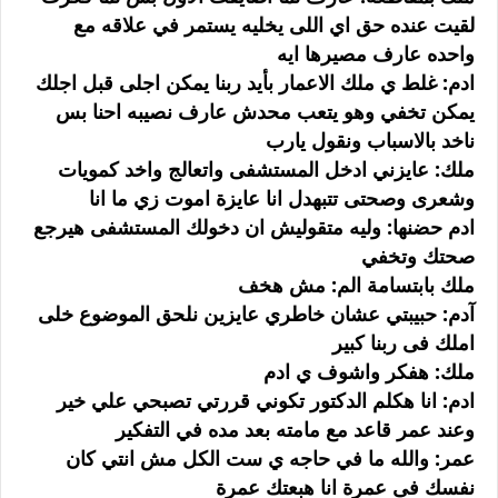
لقيت عنده حق اي اللى يخليه يستمر في علاقه مع
واحده عارف مصيرها ايه
ادم: غلط ي ملك الاعمار بأيد ربنا يمكن اجلى قبل اجلك
يمكن تخفي وهو يتعب محدش عارف نصيبه احنا بس
ناخد بالاسباب ونقول يارب
ملك: عايزني ادخل المستشفى واتعالج واخد كمويات
وشعرى وصحتى تتبهدل انا عايزة اموت زي ما انا
ادم حضنها: وليه متقوليش ان دخولك المستشفى هيرجع
صحتك وتخفي
ملك بابتسامة الم: مش هخف
آدم: حبيبتي عشان خاطري عايزين نلحق الموضوع خلى
املك فى ربنا كبير
ملك: هفكر واشوف ي ادم
ادم: انا هكلم الدكتور تكوني قررتي تصبحي علي خير
وعند عمر قاعد مع مامته بعد مده في التفكير
عمر: والله ما في حاجه ي ست الكل مش انتي كان
نفسك فى عمرة انا هبعتك عمرة