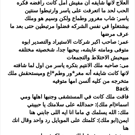
العلاج لانها شايفه ان مفيش امل كانت رافضه فكره
الحب لحد ما اتعرفت على ياسر وارتبطوا سنتين
ياسر: شاب مغرور وطماع ولكن وسيم هو وملك
بيشتغلوا في نفس الشركه فضلوا مرتبطين حتى بعد ما
عرف مرضها
عمر: صاحب اكبر شركات الاستيراد والتصدير ابوه
متوفى ومامته عايشه، بيحبها جدا، شخصيته مختلفه
مبيحبش الاختلاط والتجمعات
مى: صاحبه ملك الانتيم بتكره ياسر من اول لما شافته
لانها كانت شايفه أنه مغر*ور وطم*اع وميستحقش ملك
متخرجه من كليه ألسن امها متوفيه
Back
فاقت ملك كانت في المستشفى وجنبها اهلها ومي
اسماء(ام ملك): حمدالله على سلامتك يا حبيبتي
ملك: الله يسلمك ي ماما انا ايه اللى جابني هنا
ايمن(ابو ملك): كلمتك على الموبايل رد واحد وقال انك
هنا