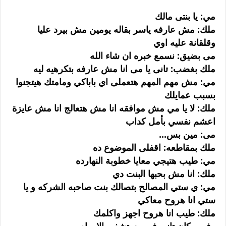
مي: يا بنتى مالك
ملك: مش عارفه ياسر بقاله يومين مش بيرد عليا
وقلقانة عليه اوي
مى بضيق: نسمع خبره ان شاء الله
ملك بغضب: تانى يا مى انا مش عارفه بتكرهيه ليه
مي: مش مهم المهم هتعملى اي باباكي ومامتك هيتجنوا
بسبب عمايلك
ملك: لا يا مي مش موافقه انا مش هتعالج انا مش عايزة
اعشم نفسي بأمل كداب
مى: مين بس...
ملك بمقاطعه: اقفلى الموضوع ده
مي: طيب هتيجي معايا خطوبة النهارده
ملك: انا مش بحبها البنت دي
مي: ي ستي المصالح بتصالك بنت صاحبه الشركه و يا
ستي انا هروح معاكي
ملك: طيب انا هروح اجهز واكلمك