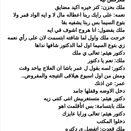
ملك بحزن: كتر خيره اكيد مضايق
نعمه: على رايك ربنا اعطاله مال لا و ايه الواد قمر ولا
بتوع السيما بس ربنا يشفيه بقا
ملك بفضول: انا هروح اشوف في ايه
خرجت ملك واول لما شافته ابتسمت لان على رأي نعمه
زي بتوع السيما اول لما الدكتور شافها نداها
دكتور هيثم: تعالى ي ملك
ملك: نعم يا دكتور
دكتور: لسه بقول ل عمر باشا ان العلاج بياخد وقت
ومش من اول اسبوع هيلاقى النتيجه والمفروض..
عمر: عن اذنك
دخل الاوضه وقفلها جامد
دكتور هيثم: متستغربيش انتى كنتى زيه
ملك بابتسامة: بس اتأقلمت اهو
دكتور هيثم: تعالى ورايا عايزك
دخلوا المكتب
ملك قعدت: اتفضل ي دكتره