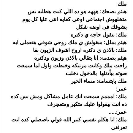
ملك
هيثم بضحك: هههه هو ده اللي كنت هطلبه بس
متخلهوش اجتماعي اوعي كفايه انتى عليا كل يوم
بشوفك فى اوضه شكل
ملك: بتقول حاجه ي دكتره
هيثم بملل: مبقولش ي ملك روحي شوفي هتعملى ايه
ملك: بالاذن ي دكتره اروح اشوف الزبون بقا
هيثم بصدمه: انا يتقالي بالاذن وزبون ودكتره
راحت ملك وكانت مرتبكه وخبطت واول لما سمعت
صوته بيأذنلها بالدخول دخلت
ملك بابتسامة: مساء الخير
عمر:
ملك: امممم سمعت انك عامل مشاكل ومش بس كده
ده انت بيقولوا عليك متكبر ومتعجرف
عمر:.....
ملك: انا هكلم نفسي كتير الله قولي باصصلي كده انت
تعرفني