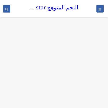
النجم المتوهج The glowing star