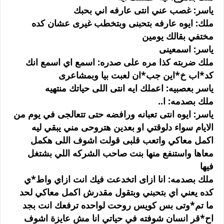
ياسر: غصب عني انتى عارفه اني بحبك
ملك: ايوه عارفه بتحبنى وبتخطب غيرى عشان كده
مختفي بقالك يومين
ياسر: اسمعينى
ملك ضربته كذا مره على صدره: اسمع اي اسمع انك
كد*اب خ*اين جب*ان لعبت بيا وبمشاعرى
ياسر بعصبيه: اعملك ايه انتى اللى حياتك منتهيه
ملك بصدمه: ا..
ياسر: ايوه انتى تعبانه ورافضه حتى تتعالجى في يوم من
الايام سواء دلوقتي او بعدين هتروحى مني يبقي ليه
اكمل معاكي واتعب قلبى قولت اشوف اللى هكمل
معاها واستنفع منها بنت صاحب الشركه اللي بشتغل
فيها
ملك بصدمه: انا ازاى اتخدعت فيك انت ازاي واط*ي
كده يعني اي بتحبني وبتقول مقدرش اكمل معاكي لحد
ما تم*وتى بس كويس روحت لواحده ترفعك انت بجد
اح*قر انسان شوفته في حياتي انا مش عايزة اشوف