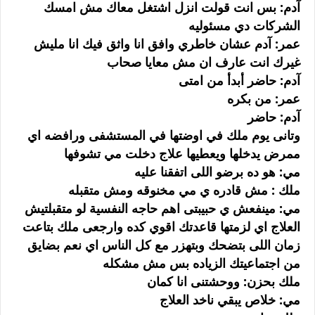
آدم: بس انت قولت انزل اشتغل معاك مش امسك
الشركات دي مسئوليه
عمر: آدم عشان خاطري وافق انا واثق فيك انا مليش
غيرك انت عارف ان مش معايا صحاب
آدم: حاضر أبدأ من امتى
عمر: من بكره
آدم: حاضر
وتانى يوم ملك في اوضتها في المستشفى ورافضه اي
ممرض يدخلها ويعطيها علاج دخلت مي تشوفها
مي: هو ده برضو اللى اتفقنا عليه
ملك : مش قادره ي مي مخنوقه ومش متقبله
مي: مينفعش ي حبيبتى اهم حاجه النفسية لو متقبلتيش
العلاج اي لزمتها قاعدتك اقوي كده وارجعى ملك بتاعت
زمان اللى بتضحك وبتهزر مع كل الناس اي نعم بضايق
من اجتماعيتك الزياده بس مش مشكله
ملك بحزن: ووحشتنى انا كمان
مي: خلاص يبقي ناخد العلاج