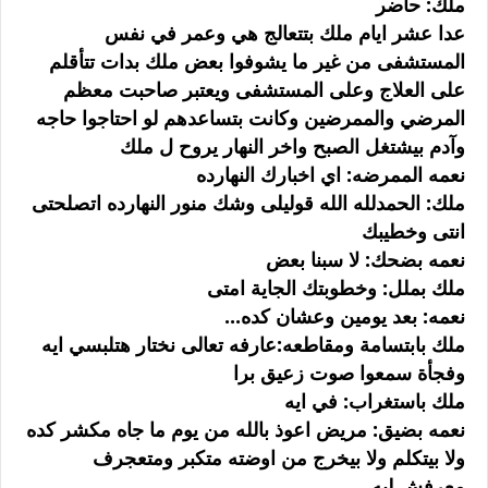
ملك: حاضر
عدا عشر ايام ملك بتتعالج هي وعمر في نفس
المستشفى من غير ما يشوفوا بعض ملك بدات تتأقلم
على العلاج وعلى المستشفى ويعتبر صاحبت معظم
المرضي والممرضين وكانت بتساعدهم لو احتاجوا حاجه
وآدم بيشتغل الصبح واخر النهار يروح ل ملك
نعمه الممرضه: اي اخبارك النهارده
ملك: الحمدلله الله قوليلى وشك منور النهارده اتصلحتى
انتى وخطيبك
نعمه بضحك: لا سبنا بعض
ملك بملل: وخطوبتك الجاية امتى
نعمه: بعد يومين وعشان كده...
ملك بابتسامة ومقاطعه:عارفه تعالى نختار هتلبسي ايه
وفجأة سمعوا صوت زعيق برا
ملك باستغراب: في ايه
نعمه بضيق: مريض اعوذ بالله من يوم ما جاه مكشر كده
ولا بيتكلم ولا بيخرج من اوضته متكبر ومتعجرف
معرفش ليه