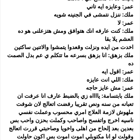
عمر: وعايزه ايه تاني
ملك: ننزل نتمشى في الجنينه شويه
عمر: لا
ملك: كنت عارفه انك هتوافق ومش هتزعلنى هو ده
العشم يلا بقا
اخدت من ايده ونزلت وقعدوا يتمشوا والاتنين ساكتين
ملك بزهق: انا بزهق بسرعه ما تتكلم ي عم بدل الصمت
ده
عمر: اقول ايه
ملك: اللي انت عايزه
عمر: مش عايز حاجه
ملك بابتسامة: يااااه زي بالضبط عارف انا عرفت ان
تعبانه من سنه ونص تقريبا رفضت اتعالج لان شوفت
ملهوش لازمة العلاج امري محسوب وعملت نفسي
ناسيه اخرج واتفسح واصاحب وكملت بحزن واحب بس
بعدين بعد إلحاح من اهلى واخويا وصاحبتي قررت اتعالج
وقولت لو انا مكتوبلي اموت اموت بس اكون حاولت