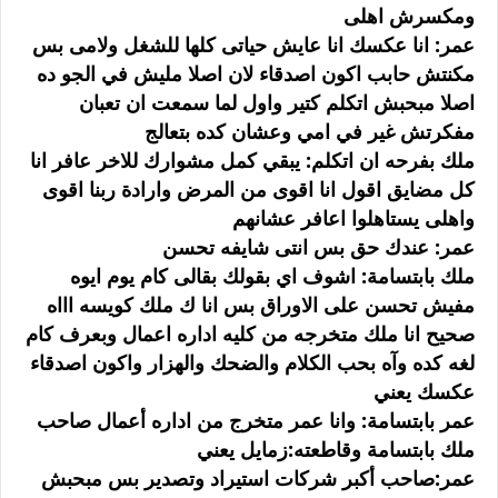
ومكسرش اهلى
عمر: انا عكسك انا عايش حياتى كلها للشغل ولامى بس
مكنتش حابب اكون اصدقاء لان اصلا مليش في الجو ده
اصلا مبحبش اتكلم كتير واول لما سمعت ان تعبان
مفكرتش غير في امي وعشان كده بتعالج
ملك بفرحه ان اتكلم: يبقي كمل مشوارك للاخر عافر انا
كل مضايق اقول انا اقوى من المرض وارادة ربنا اقوى
واهلى يستاهلوا اعافر عشانهم
عمر: عندك حق بس انتى شايفه تحسن
ملك بابتسامة: اشوف اي بقولك بقالى كام يوم ايوه
مفيش تحسن على الاوراق بس انا ك ملك كويسه اااه
صحيح انا ملك متخرجه من كليه اداره اعمال وبعرف كام
لغه كده وآه بحب الكلام والضحك والهزار واكون اصدقاء
عكسك يعني
عمر بابتسامة: وانا عمر متخرج من اداره أعمال صاحب
ملك بابتسامة وقاطعته:زمايل يعني
عمر:صاحب أكبر شركات استيراد وتصدير بس مبحبش