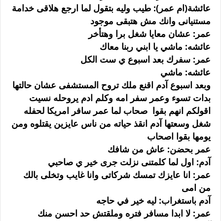
عائشة(ام عمر): طيب وليه بتقول لما ارجع هلاقى خدامة
مستنيانى وانك مش هتبقى موجود
عمر: عشان معايا شغل برا وهتأخر
عائشه: ماشي يا ابني ربنا معاك
عمر: سفرك بعد اسبوع ي ست الكل
عائشه: ماشي
وبعد اسبوع آدم اقنع ملك تروح المستشفى عشان حالتها
بدات تسوء وعمر سفر امه وكلم ادم يروحله نسيت
اقولكم انهم بقوا صحاب لما عمر سافر امريكا لحفله
شغل وسعتها آدم انقذ حياته من ناس عايزين يقتلوه ومن
يومها بقوا اصحاب
عمر بحضن: عاش من شافك
آدم: اول لما كلمتنى نزلت جرى خير ي صاحبي
عمر: انا عايزك تمسك شركاتى وانا غايب وتخلى بالك
من امى
آدم باستغراب: ليه خير في حاجه
عمر: لا ابدا مسافر فتره وملقتش حد احسن منك