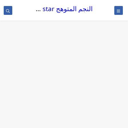
النجم المتوهج The glowing star