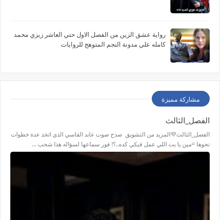
رواية عشق الزين من الفصل الاول حتي العاشر زيزي محمد
كامله علي مدونة النجم المتوهج للروايات
مشاركة مميزة
الفصل_الثالث
الفصل_الثالث💜المزيد من التشويق صدح صوت عابد القاسي الذي اتخذ عدة خطوات
نحوها =مين يا بت اللي عمل فيكي كده..؟! فور سماعها لسؤاله هذا شحب …