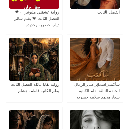
الفصل_الثالث
رواية عشقني مليونير" - 💗
الفصل الثالث 💗 بقلم سالي
دياب حصريه وجديده
سأكتب_اسمكِ_على_الرمال
رواية بقايا عائله الفصل الثالث
الحلقه الثالثة بقلم الكاتبه
بقلم الكاتبه فاطمه هشام
سعاد محمد سلامه حصريه
وجديده