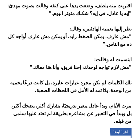
اقتربت منه بلطف، وضعت يدها على كتفه وقالت بصوت مهدئ:
"إيه يا عادل، في إيه؟ شكلك متوتر اليوم."
نظر إليها بعينيه الهادئتين، وقال:
"مش عارف، يمكن الضغط زايد، أو يمكن مش عارف أواجه كل
ده مع الناس."
ابتسمت له وقالت:
"مش لازم تواجه لوحدك، إحنا فريق، وأنا هنا معاك."
تلك الكلمات لم تكن مجرد عبارات عابرة، بل كانت درعًا يحميه
من الوحدة، يدًا تمد له الأمل في اللحظات الصعبة.
مرت الأيام، وبدأ عادل يتغير تدريجيًا، يشارك أكثر، يضحك أكثر،
بل ويبدأ في التعبير عن مشاعره بطريقة لم تعتد عليها سلمى
من قبله.
اقرا ايضا