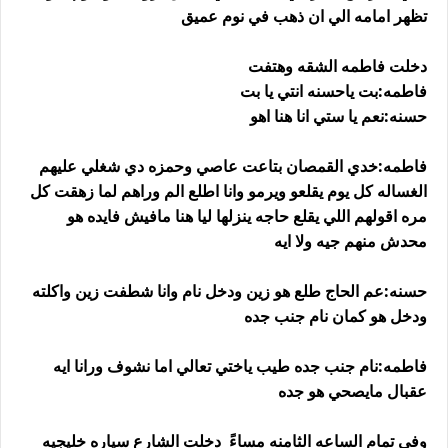
تظهر امامه الي ان ذهب في نوم عميق
دخلت فاطمه الشقه وهتفت
فاطمه:بت ياحسنه انتي يا بت
حسنه:نعم يا ستي انا هنا اهو
فاطمه:خدي القمصان بتاعت عاصي وحمزه دي شغلي عليهم
الغساله كل يوم يقلعو ويرمو وانا اطلع الم وراهم لما زهقت كل
مره اقولهم اللي يقلع حاجه ينزلها ليا هنا مافيش فايده هو
محدش منهم جيه ولا ايه
حسنه:عم الحاج طلع هو زين ودخل نام وانا شطفت زين واكلته
ودخل هو كمان نام جنب جده
فاطمه:نام جنب جده طيب ياختي تعالي اما نشوف ورانا ايه
عقبال مايصحي هو جده
وفي تمام الساعه الثامنه مساءً دخلت الشارع سياره خليجيه