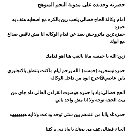
حصريه وجديده على مدونة النجم المتوهج
امام وكالة الحاج فضالي يلعب زين بالكره مع اصحابه هتف به
حمزه
حمزه:زين ماتروحش بعيد عن قدام الوكاله انا مش ناقص صداع
مع ابوك
زين:الله يا حمسه مانا بالعب هنا اهو قدامك
حمزه:بسخريه (حمسه) الله يرحم ايام ماكنت بتنطق بالانجليزي
يابن عاصي😅خرج ابوه من داخل الوكاله
الحج فضالي:واد يا حمزه هوصوت القراءن العالي داه جاي من
بيت الحجه توحه ولا انا مش واخد بالي
حمزه:اه ياابا من عندهم بين ستي توحه ودعت ولا ايه هههههههه
الحاج فضالي:تف من بوؤك يا واد دي بركتنا