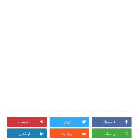
فيسبوك
تويتر
بنترست
واتساب
ريدايت
لينكدين