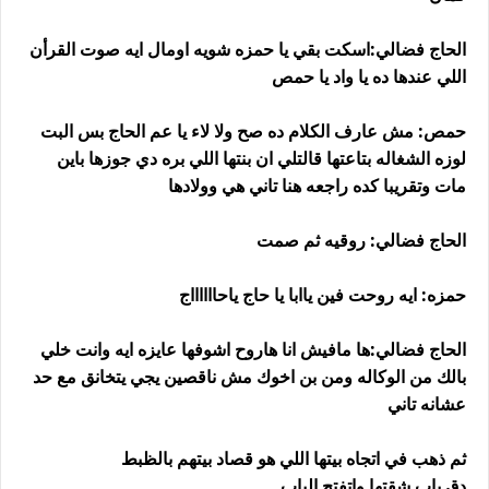
الحاج فضالي:اسكت بقي يا حمزه شويه اومال ايه صوت القرأن
اللي عندها ده يا واد يا حمص
حمص: مش عارف الكلام ده صح ولا لاء يا عم الحاج بس البت
لوزه الشغاله بتاعتها قالتلي ان بنتها اللي بره دي جوزها باين
مات وتقريبا كده راجعه هنا تاني هي وولادها
الحاج فضالي: روقيه ثم صمت
حمزه: ايه روحت فين ياابا يا حاج ياحااااااج
الحاج فضالي:ها مافيش انا هاروح اشوفها عايزه ايه وانت خلي
بالك من الوكاله ومن بن اخوك مش ناقصين يجي يتخانق مع حد
عشانه تاني
ثم ذهب في اتجاه بيتها اللي هو قصاد بيتهم بالظبط
دق باب شقتها واتفتح الباب