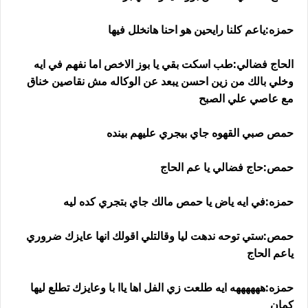
حمزه:ياعم كلنا رايحين هو احنا هانخلل فيها
الحاج فضالي:طب اسكت بقي يا بوز الاخص اما نفهم في ايه
وخلي بالك من زين احسن يبعد عن الوكاله مش نقاصين خناق
مع عاصي علي الصبح
حمص صبي القهوه جاي بيجري عليهم بينده
حمص:حاج فضالي يا عم الحاج
حمزه:في ايه ياض يا حمص مالك جاي بتجري كده ليه
حمص:ستي توحه ندهت ليا وقالتلي اقولك انها عايزك ضروري
ياعم الحاج
حمزه:ههههههه ايه طلعت زي الفل اها ياا با وعايزك تطلع ليها
كمان