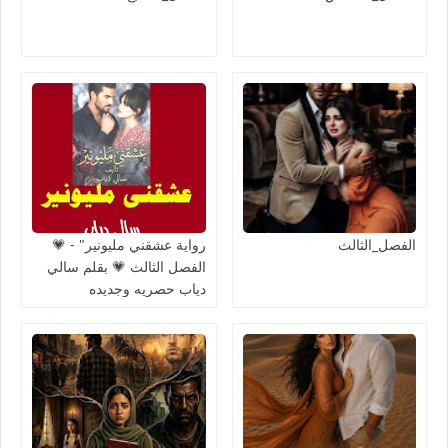
الفصل_الثالث
رواية عشقني مليونير" - 💗
الفصل الثالث 💗 بقلم سالي
دياب حصريه وجديده