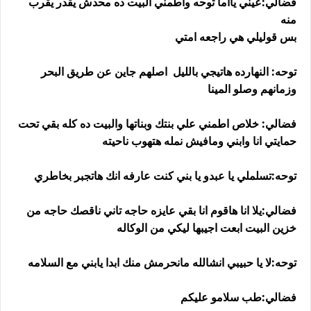
فضالي:عيني يااما توحه واطمني البيت ده محدش يقدر يقرب
منه
بس قوليلي هي راجعه امتي
توحه: النهارده هاتيجي بالليل اصلهم جاين عن طريق البحر
وزمانهم وصلو المينا
فضالي: خلاص اطمني علي بنتك وبناتها والبيت ده كله بقي تحت
حمايتي انا وابني ومافيش نمله هتهوب ناحيته
توحه:تسلملي يا عبدو يا بني كنت عارفه انك هاتجبر بخاطري
فضالي:يلا انا هاقوم انا بقي عايزه حاجه تاني ناقصك حاجه من
خزين البيت ابعت اجيبها ليكي من الوكاله
توحه:لا يا حبيبي انشالله مانحرمش منك ابدا يابني مع السلامه
فضالي:طب سلامو عليكم