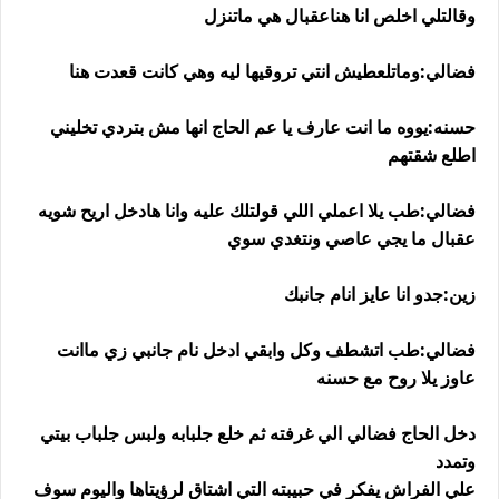
وقالتلي اخلص انا هناعقبال هي ماتنزل
فضالي:وماتلعطيش انتي تروقيها ليه وهي كانت قعدت هنا
حسنه:يووه ما انت عارف يا عم الحاج انها مش بتردي تخليني
اطلع شقتهم
فضالي:طب يلا اعملي اللي قولتلك عليه وانا هادخل اريح شويه
عقبال ما يجي عاصي ونتغدي سوي
زين:جدو انا عايز انام جانبك
فضالي:طب اتشطف وكل وابقي ادخل نام جانبي زي ماانت
عاوز يلا روح مع حسنه
دخل الحاج فضالي الي غرفته ثم خلع جلبابه ولبس جلباب بيتي
وتمدد
علي الفراش يفكر في حبيبته التي اشتاق لرؤيتاها واليوم سوف