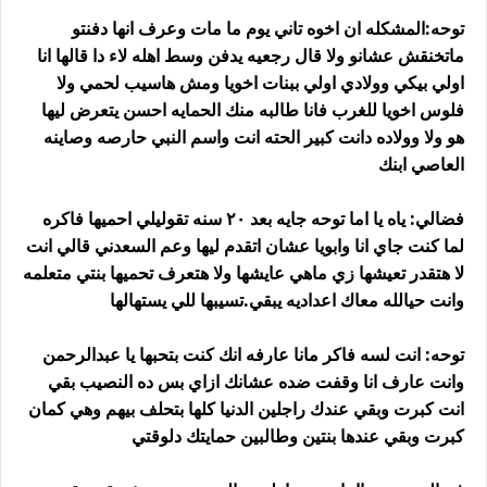
توحه:المشكله ان اخوه تاني يوم ما مات وعرف انها دفنتو
ماتخنقش عشانو ولا قال رجعيه يدفن وسط اهله لاء دا قالها انا
اولي بيكي وولادي اولي ببنات اخويا ومش هاسيب لحمي ولا
فلوس اخويا للغرب فانا طالبه منك الحمايه احسن يتعرض ليها
هو ولا وولاده دانت كبير الحته انت واسم النبي حارصه وصاينه
العاصي ابنك
فضالي: ياه يا اما توحه جايه بعد ٢٠ سنه تقوليلي احميها فاكره
لما كنت جاي انا وابويا عشان اتقدم ليها وعم السعدني قالي انت
لا هتقدر تعيشها زي ماهي عايشها ولا هتعرف تحميها بنتي متعلمه
وانت حيالله معاك اعداديه يبقي.تسيبها للي يستهالها
توحه: انت لسه فاكر مانا عارفه انك كنت بتحبها يا عبدالرحمن
وانت عارف انا وقفت ضده عشانك ازاي بس ده النصيب بقي
انت كبرت وبقي عندك راجلين الدنيا كلها بتحلف بيهم وهي كمان
كبرت وبقي عندها بنتين وطالبين حمايتك دلوقتي