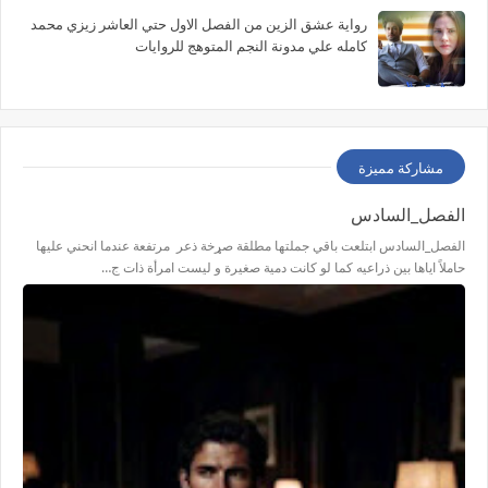
رواية عشق الزين من الفصل الاول حتي العاشر زيزي محمد
كامله علي مدونة النجم المتوهج للروايات
مشاركة مميزة
الفصل_السادس
الفصل_السادس ابتلعت باقي جملتها مطلقة صړخة ذعر مرتفعة عندما انحني عليها
حاملاً اياها بين ذراعيه كما لو كانت دمية صغيرة و ليست امرأة ذات ج…