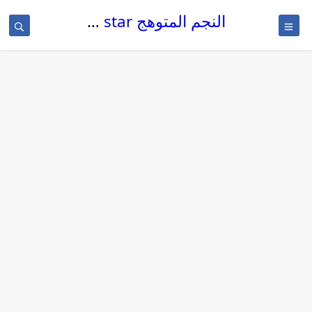
النجم المتوهج The glowing star