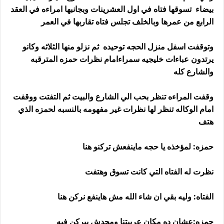
بيضاء تسوقها فتاه في اول العشرينات وبجانبها امراءه في العقد
الرابع من عمرها وبالخلف تجلس فتاه تقاربها في العمر
وتوقفت اسفل منزل الحجه توحيده ثم نزلو منها الثلاثه وكانو
يرتدون عباءات خليجيه سمراءامام نظرات حمزه المترقبه
والشارع كله
وقفت المراءه تنظر بحب الي الشارع والبيت ثم التفتت ووقفت
امام الوكاله تنظر لها نظرات غير مفهومه بالنسبه لحمزه الذي
هتف
حمزه: لمؤخذه يا حجه ماينفعش تركنو هنا
نظرت له الفتاه التي كانت تسوق وهتفت
الفتاه: وليه بقي ان شاء الله مش هاينفع نركن هنا
حمزه:عشان ده مكان عربيتنا ومحدش بيركن فيه