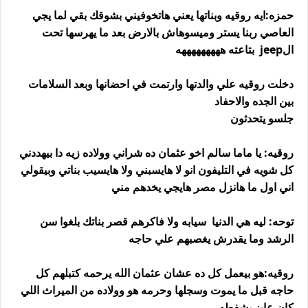
حمزه:ايه روقيه وبناتها يعني هاتخوفيني بشوقك بقي لما يجي
العاصي ربنا يستر وميسوهاش بالارض بعد ما يهرسها تحت
الjeep بتاعته هههههههههه
دخلت روقيه علي والدتها وارتمت في احضانها وبعد السلامات
بين الجده والاحفاد
جلسو يتحدثون
روقيه: يا ماما سالم اخو عثمان ده شراني وولاده زيه دا بيهددني
كل شويه في التليفون انو لا هايسبني ولا هايسيب بناتي وبيقولي
اني اول ما هانزل مصر هايجي يخدهم مني
توحه: ليه هي الدنيا سيابه ولا فاكرهم قصر بناتك بلغوا سن
الرشد وما يقدرش يغصبهم علي حاجه
روقيه:هو بيعمل كل ده عشان عثمان الله يرحمه كتبلهم كل
حاجه قبل ما يموت وسجلها وحرمه هو وولاده من الميراث اللي
كان عايز يشفطه