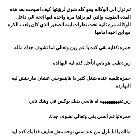
ثم نزل الي الوكاله وهو كله شوق لرؤيتها كيف اصبحت بعد هذه
المده الطويله والتي لم يراها مره واحده فيها اتجه الي داخل
الوكاله مره ثانيه تحت نظرات ابنه الصغير الذي كان يلعب الكره
مع ابن اخيه امامها
حمزه:كفايه بقي كده يا عم زين وتعالي اما نشوف جدك ماله
زين:طيب هو بابي اتأخل كده ليه النهالده
حمزه:تلقيه عنده شغل كتير دا هاينفوخني عشان مارحتش ليه
النهارده
زين:هههههههههه اه هايجي يديك بوكس في وشك تاني
حمزه:ياعم انسي بقي وتعالي نشوف جدك
مالك يا ابا نازل من عند ستي توحه مش شايف قدامك كده ليه