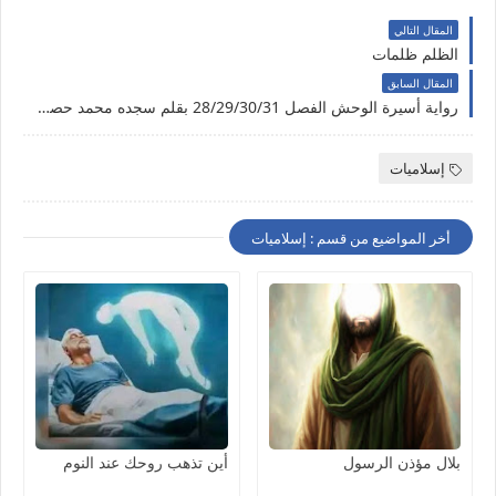
المقال التالي
الظلم ظلمات
المقال السابق
رواية أسيرة الوحش الفصل 28/29/30/31 بقلم سجده محمد حصريه وجديده
إسلاميات
أخر المواضيع من قسم : إسلاميات
بلال مؤذن الرسول
أين تذهب روحك عند النوم