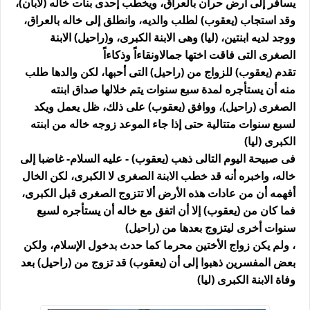
يسافر إلى أرض حران بالعراق، ويخطب إحدى بنات خاله (لابان)،
وقد استجاب (يعقوب) لطلب والديه، وانطلق إلى خاله بالعراق،
ووجد لديه ابنتين، (ليا) وهى الابنة الكبرى، و(راحيل) الابنة
الصغرى التى فاقت اختها جمالاونقاءاً وذكاءاً
تقدم (يعقوب) للزواج من (راحيل) التى أحبها، لكن والدها طلب
منه أن يستأجره لمدة سبع سنوات يتم خلالها صداق ابنته
الصغرى (راحيل)، ووافق (يعقوب) على ذلك، ظل يعمل ويكد
لسبع سنوات متتالية حتى إذا جاء الموعد زوجه خاله من ابنته
الكبرى (ليا)
فى صبيحة اليوم التالى ذهب (يعقوب) - عليه السلام- غاضبا إلى
خاله، واخبره أنه قد خطب الابنة الصغرى لا الكبرى، لكن الخال
أفهمه أن من عادات هذه الأرض ألا تتزوج الصغرى قبل الكبرى،
فما كان من (يعقوب) إلا أن اتفق مع خاله أن يستأجره لسبع
سنوات أخرى ليتزوج بعدها من (راحيل)
، ولم يكن زواج الأختين محرما كما حدث بدخول الإسلام، ولكن
بعض المفسرين ذهبوا إلى أن (يعقوب) قد تزوج من (راحيل) بعد
وفاة الابنة الكبرى (ليا)