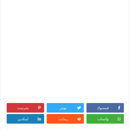
فيسبوك
تويتر
بنترست
واتساب
ريدايت
لينكدين