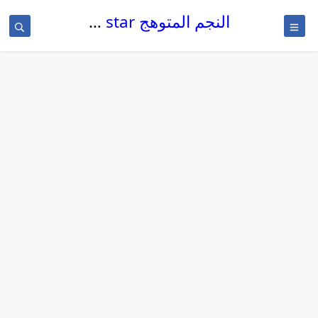
النجم المتوهج The glowing star