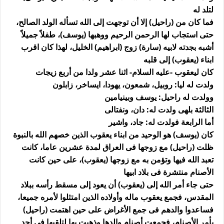
لتلد له
فما كان من (راحيل) إلا أن توجهت إلى الله تسأله الولد الصالح،
حتى استجاب لها الرحمن الرحيم ووهبها (يوسف)، طفلاً جميلاً
أشبه بجدته لابيه (سارة) زوج (ابراهيم) الخليل، لهذا كان اقرب
ابناء (يعقوب) إلى قلبه
كان ليعقوب -عليه السلام- اثنا عشر ولدا من أربع زيجات
ولدت له ليا: روبيل، شمعون، يهودا، ايساخر، زابلون
وولدت له راحيل: يوسف وبينيامين
الثالثة بلهى ولدت له: دان، ونفتالى
أما الرابعة فولدت له: جاد، واشير
كان (يوسف) هو الوحيد من ابناء يعقوب الذين خصهم الله بالنبوة
ظلت (راحيل) مع زوجها فى العراق لمدة عشرين عاما، كانت
تعبد الله فيها وتؤمن به مع زوجها (يعقوب)، على حين كانت
الأصنام منتشرة فى بلاد ابيها
حتى جاء أمر الله إلى (يعقوب) أن يعود إلى مسقط رأسه ببلاد
المقدس، فجمع يعقوب ماله وأولاده الذين امتثلوا لأمره جميعا،
فساعدوا والدهم فى جمع الأغراض على حين اهتمت (راحيل)
بأمر الأصنام، فجمعت أصنام والدها وذهبت بها لتلقيها فى أحد