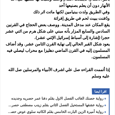
الأنهار دون أن يعلم بصنيعها أحد
وفي الطريق ولدت ببنيامين لكنها ماتت اثر ذلك
ودُفنت ببيت لحم في طريق إفراتة
يقع المكان عند مدخل المدينة. ووصف بعض الحجاج في القرنين
السادس والسابع المزار بأنه مبني على شكل هرم من اثني عشر
حجرا (إشارة إلى أسباط إسرائيل الإثني عشر).
يعود شكل القبر الحالي إلى نهاية القرن الثامن عشر. وقد أضاف
المسلمون إليه في القرن الماضي دهليزا مع محراب ليصلي فيه
المسلمون.
إذا أتممت القراءه صل علي اشرف الأنبياء والمرسلين صل الله
عليه وسلم
اقرا ايضا
رواية حصنك الغائب الفصل الاول بقلم دفنا عمر حصريه وجديده
رواية عشقها المستحيل الفصل الثاني بقلم زينب مصطفى حصريه وجديده
رواية أميرة الزين البارت الخامس بقلم الكاتبه سلوي عوض حصريه وجديده