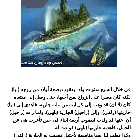
فى خلال السبع سنوات ولد ليعقوب بضعة أولاد من زوجه (ليا)،
لكنه كان مصرا على الزواج بمن أحبها، حتى وصل إلى مبتغاه
كان (لابان) قد وهب إلى كل ابنة من بناته جارية، فاهدى إلى (ليا)
جاريتها (زلفى)، وإلى (راحيل) الجارية (بلهى)، ولما رأت (راحيل)
أن اختها قد ولدت ليعقوب أربعة ابناء فى حين تأخرت هى عن
الحمل، فاهدته جاريتها (بلهى) فولدت له
وكذا فعلت ليا أيضا منافسة لأختها، فوهبت له الجارية (زلفى)