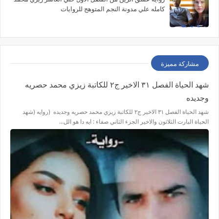
كامله علي مدونة النجم المتوهج للروايات
مشاركة مميزة
شهد الحياة الفصل ٣١ الاخير ج٢ للكاتبة زيزي محمد حصريه
وجديده
شهد الحياة الفصل ٣١ الاخير ج٢ للكاتبة زيزي محمد حصريه وجديده (روايه (شهد
الحياة البارت الثلاثون والاخير الجزء الثاني صفاء : ايه دا هو الل…