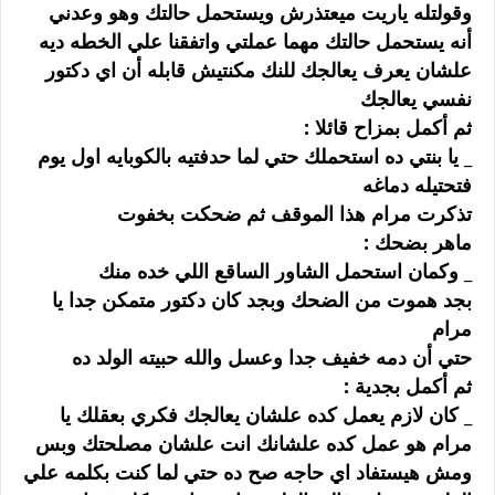
ﻭﻗﻮﻟﺘﻠﻪ ﻳﺎﺭﻳﺖ ﻣﻴﻌﺘﺬﺭﺵ ﻭﻳﺴﺘﺤﻤﻞ ﺣﺎﻟﺘﻚ ﻭﻫﻮ ﻭﻋﺪﻧﻲ
ﺃﻧﻪ ﻳﺴﺘﺤﻤﻞ ﺣﺎﻟﺘﻚ ﻣﻬﻤﺎ ﻋﻤﻠﺘﻲ ﻭﺍﺗﻔﻘﻨﺎ ﻋﻠﻲ ﺍﻟﺨﻄﻪ ﺩﻳﻪ
ﻋﻠﺸﺎﻥ ﻳﻌﺮﻑ ﻳﻌﺎﻟﺠﻚ ﻟﻠﻨﻚ ﻣﻜﻨﺘﻴﺶ ﻗﺎﺑﻠﻪ ﺃﻥ ﺍﻱ ﺩﻛﺘﻮﺭ
ﻧﻔﺴﻲ ﻳﻌﺎﻟﺠﻚ
ﺛﻢ ﺃﻛﻤﻞ ﺑﻤﺰﺍﺡ ﻗﺎﺋﻼ :
_ ﻳﺎ ﺑﻨﺘﻲ ﺩﻩ ﺍﺳﺘﺤﻤﻠﻚ ﺣﺘﻲ ﻟﻤﺎ ﺣﺪﻓﺘﻴﻪ ﺑﺎﻟﻜﻮﺑﺎﻳﻪ ﺍﻭﻝ ﻳﻮﻡ
ﻓﺘﺤﺘﻴﻠﻪ ﺩﻣﺎﻏﻪ
ﺗﺬﻛﺮﺕ ﻣﺮﺍﻡ ﻫﺬﺍ ﺍﻟﻤﻮﻗﻒ ﺛﻢ ﺿﺤﻜﺖ ﺑﺨﻔﻮﺕ
ﻣﺎﻫﺮ ﺑﻀﺤﻚ :
_ ﻭﻛﻤﺎﻥ ﺍﺳﺘﺤﻤﻞ ﺍﻟﺸﺎﻭﺭ ﺍﻟﺴﺎﻗﻊ ﺍﻟﻠﻲ ﺧﺪﻩ ﻣﻨﻚ
ﺑﺠﺪ ﻫﻤﻮﺕ ﻣﻦ ﺍﻟﻀﺤﻚ ﻭﺑﺠﺪ ﻛﺎﻥ ﺩﻛﺘﻮﺭ ﻣﺘﻤﻜﻦ ﺟﺪﺍ ﻳﺎ
ﻣﺮﺍﻡ
ﺣﺘﻲ ﺃﻥ ﺩﻣﻪ ﺧﻔﻴﻒ ﺟﺪﺍ ﻭﻋﺴﻞ ﻭﺍﻟﻠﻪ ﺣﺒﻴﺘﻪ ﺍﻟﻮﻟﺪ ﺩﻩ
ﺛﻢ ﺃﻛﻤﻞ ﺑﺠﺪﻳﺔ :
_ ﻛﺎﻥ ﻻﺯﻡ ﻳﻌﻤﻞ ﻛﺪﻩ ﻋﻠﺸﺎﻥ ﻳﻌﺎﻟﺠﻚ ﻓﻜﺮﻱ ﺑﻌﻘﻠﻚ ﻳﺎ
ﻣﺮﺍﻡ ﻫﻮ ﻋﻤﻞ ﻛﺪﻩ ﻋﻠﺸﺎﻧﻚ ﺍﻧﺖ ﻋﻠﺸﺎﻥ ﻣﺼﻠﺤﺘﻚ ﻭﺑﺲ
ﻭﻣﺶ ﻫﻴﺴﺘﻔﺎﺩ ﺍﻱ ﺣﺎﺟﻪ ﺻﺢ ﺩﻩ ﺣﺘﻲ ﻟﻤﺎ ﻛﻨﺖ ﺑﻜﻠﻤﻪ ﻋﻠﻲ