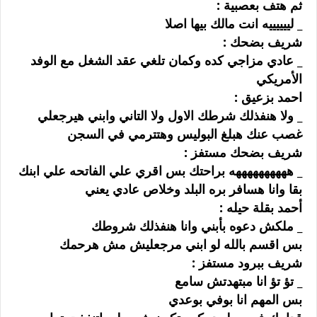
ﺛﻢ ﻫﺘﻒ ﺑﻌﺼﺒﻴﺔ :
_ ﻟﻴﻴﻴﻴﻴﻴﻪ ﺍﻧﺖ ﻣﺎﻟﻚ ﺑﻴﻬﺎ ﺍﺻﻼ
ﺷﺮﻳﻒ ﺑﻀﺤﻚ :
_ ﻋﺎﺩﻱ ﻣﺰﺍﺟﻲ ﻛﺪﻩ ﻭﻛﻤﺎﻥ ﺗﻠﻐﻲ ﻋﻘﺪ ﺍﻟﺸﻐﻞ ﻣﻊ ﺍﻟﻮﻓﺪ
ﺍﻷﻣﺮﻳﻜﻲ
ﺍﺣﻤﺪ ﺑﺰﻋﻴﻖ :
_ ﻭﻻ ﻫﻨﻔﺬﻟﻚ ﺷﺮﻃﻚ ﺍﻻﻭﻝ ﻭﻻ ﺍﻟﺘﺎﻧﻲ ﻭﺍﺑﻨﻲ ﻫﻴﺮﺟﻌﻠﻲ
ﻏﺼﺐ ﻋﻨﻚ ﻫﺒﻠﻎ ﺍﻟﺒﻮﻟﻴﺲ ﻭﻫﺘﺘﺮﻣﻲ ﻓﻲ ﺍﻟﺴﺠﻦ
ﺷﺮﻳﻒ ﺑﻀﺤﻚ ﻣﺴﺘﻔﺰ :
_ ﻫﻬﻬﻬﻬﻬﻬﻬﻬﻬﻪ ﺑﺮﺍﺣﺘﻚ ﺑﺲ ﺍﻗﺮﻱ ﻋﻠﻲ ﺍﻟﻔﺎﺗﺤﻪ ﻋﻠﻲ ﺍﺑﻨﻚ
ﺑﻘﺎ ﻭﺍﻧﺎ ﻫﺴﺎﻓﺮ ﺑﺮﻩ ﺍﻟﺒﻠﺪ ﻭﺧﻼﺹ ﻋﺎﺩﻱ ﻳﻌﻨﻲ
ﺃﺣﻤﺪ ﺑﻘﻠﺔ ﺣﻴﻠﻪ :
_ ﻣﻠﻜﺶ ﺩﻋﻮﻩ ﺑﺄﺑﻨﻲ ﻭﺍﻧﺎ ﻫﻨﻔﺬﻟﻚ ﺷﺮﻭﻃﻚ
ﺑﺲ ﺍﻗﺴﻢ ﺑﺎﻟﻠﻪ ﻟﻮ ﺍﺑﻨﻲ ﻣﺮﺟﻌﻠﻴﺶ ﻣﺶ ﻫﺮﺣﻤﻚ
ﺷﺮﻳﻒ ﺑﺒﺮﻭﺩ ﻣﺴﺘﻔﺰ :
_ ﺗﺆ ﺗﺆ ﺍﻧﺎ ﻣﺒﺘﻬﺪﺗﺶ ﺳﺎﻣﻊ
ﺑﺲ ﺍﻟﻤﻬﻢ ﺍﻧﺎ ﺑﻮﻓﻲ ﺑﻮﻋﺪﻱ