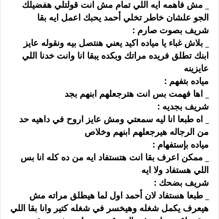
_ ﻣﺶ ﻓﺎﻫﻤﻪ ﺍﻳﻪ ﺍﻟﻠﻲ ﺗﻤﺎﻡ ﻣﺶ ﺍﻧﺖ ﻗﻮﻟﺘﻠﻲ ﻫﻔﻀﻴﻠﻚ
ﺍﻟﺠﻮ ﻋﻠﺸﺎﻥ ﺧﺎﻃﺮ ﺗﺨﻠﻲ ﺃﺣﻤﺪ ﻳﺤﺒﻚ ﺍﻋﻤﻞ ﺍﻳﻪ ﺑﻘﺎ
ﺷﺮﻳﻒ ﺑﺼﻮﺕ ﺻﺎﺭﻡ :
_ ﺑﻼﺵ ﻏﺒﺎﺀ ﻳﺎ ﻣﻴﺎﺩﻩ ﺍﻛﻴﺪ ﻳﻌﻨﻲ ﻫﻨﺘﺼﻞ ﺑﻴﻪ ﻭﻧﻘﻮﻟﻪ ﻋﺎﻳﺰ
ﺍﺑﻨﻚ ﺗﻄﻠﻖ ﻓﺮﻳﺪﻩ ﻣﺮﺍﺗﻚ ﻭﺑﻜﺪﻩ ﻳﺒﻘﺎ ﺍﻧﺎ ﻭﺍﻧﺖ ﺧﺪﻧﺎ ﺍﻟﻠﻲ
ﻋﺎﻳﺰﻳﻨﻪ
ﻣﻴﺎﺩﻩ ﺑﺘﻔﻬﻢ :
_ ﺍﻫﺎ ﻓﻬﻤﺖ ﺑﺲ ﺍﻧﺖ ﻫﺘﺮﺟﻌﻠﻬﻢ ﺍﺑﻨﻬﻢ ﺑﺠﺪ
ﺷﺮﻳﻒ ﺑﺠﺪﻳﻪ :
_ ﺍﻩ ﻃﺒﻌﺎ ﺍﻧﺎ ﻟﻴﻪ ﺳﻤﻌﺘﻲ ﻭﻣﺶ ﻋﺎﻳﺰ ﺍﺭﻭﺡ ﻓﻲ ﺩﺍﻫﻴﻪ ﺣﺪ
ﻣﻦ ﺍﻟﺮﺟﺎﻟﻪ ﻫﻴﺮﺟﻌﻠﻬﻢ ﺍﺑﻨﻬﻢ ﻭﺧﻼﺹ
ﻣﻴﺎﺩﻩ ﺑﺈﺳﺘﻔﻬﺎﻡ :
_ ﻣﻤﻜﻦ ﺍﻋﺮﻑ ﺑﻘﺎ ﺍﻧﺖ ﻫﺘﺴﺘﻔﺎﺩ ﺍﻳﻪ ﻣﻦ ﺩﻩ ﻛﻠﻪ ﺍﻧﺎ ﺑﺲ
ﺍﻟﻠﻲ ﻫﺴﺘﻔﺎﺩ ﻭﻻ ﺍﻳﻪ
ﺷﺮﻳﻒ ﺑﻀﺤﻚ :
_ ﻃﺒﻌﺎ ﻫﺴﺘﻔﺎﺩ ﻻﻥ ﺃﺣﻤﺪ ﺍﻭﻝ ﻟﻤﺎ ﻫﻴﻄﻠﻖ ﻣﺮﺍﺗﻪ ﻣﺶ
ﻫﻴﻌﺮﻑ ﻳﻜﻤﻞ ﺷﻐﻠﻪ ﻭﻫﻴﺨﺴﺮ ﻓﻲ ﺷﻐﻠﻪ ﻛﺘﻴﺮ ﻭﺍﻧﺎ ﺑﻘﺎ ﺍﻟﻠﻲ