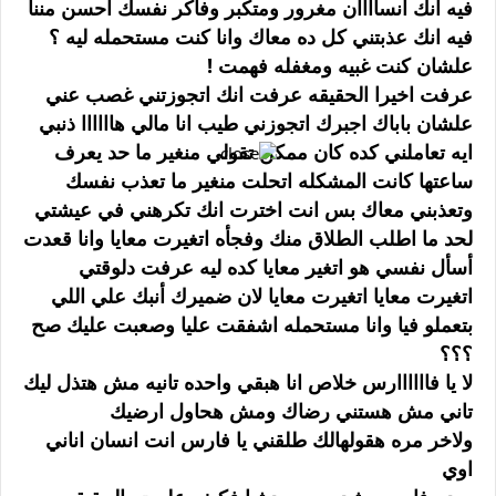
ﻓﻴﻪ ﺍﻧﻚ ﺍﻧﺴﺎﺍﺍﺍﻥ ﻣﻐﺮﻭﺭ ﻭﻣﺘﻜﺒﺮ ﻭﻓﺎﻛﺮ ﻧﻔﺴﻚ ﺍﺣﺴﻦ ﻣﻨﻨﺎ
ﻓﻴﻪ ﺍﻧﻚ ﻋﺬﺑﺘﻨﻲ ﻛﻞ ﺩﻩ ﻣﻌﺎﻙ ﻭﺍﻧﺎ ﻛﻨﺖ ﻣﺴﺘﺤﻤﻠﻪ ﻟﻴﻪ ؟
ﻋﻠﺸﺎﻥ ﻛﻨﺖ ﻏﺒﻴﻪ ﻭﻣﻐﻔﻠﻪ ﻓﻬﻤﺖ !
ﻋﺮﻓﺖ ﺍﺧﻴﺮﺍ ﺍﻟﺤﻘﻴﻘﻪ ﻋﺮﻓﺖ ﺍﻧﻚ ﺍﺗﺠﻮﺯﺗﻨﻲ ﻏﺼﺐ ﻋﻨﻲ
ﻋﻠﺸﺎﻥ ﺑﺎﺑﺎﻙ ﺍﺟﺒﺮﻙ ﺍﺗﺠﻮﺯﻧﻲ ﻃﻴﺐ ﺍﻧﺎ ﻣﺎﻟﻲ ﻫﺎﺍﺍﺍﺍﺍ ﺫﻧﺒﻲ
ﺍﻳﻪ ﺗﻌﺎﻣﻠﻨﻲ ﻛﺪﻩ ﻛﺎﻥ ﻣﻤﻜﻦ ﺗﻘﻮﻟﻲ ﻣﻨﻐﻴﺮ ﻣﺎ ﺣﺪ ﻳﻌﺮﻑ
ﺳﺎﻋﺘﻬﺎ ﻛﺎﻧﺖ ﺍﻟﻤﺸﻜﻠﻪ ﺍﺗﺤﻠﺖ ﻣﻨﻐﻴﺮ ﻣﺎ ﺗﻌﺬﺏ ﻧﻔﺴﻚ
ﻭﺗﻌﺬﺑﻨﻲ ﻣﻌﺎﻙ ﺑﺲ ﺍﻧﺖ ﺍﺧﺘﺮﺕ ﺍﻧﻚ ﺗﻜﺮﻫﻨﻲ ﻓﻲ ﻋﻴﺸﺘﻲ
ﻟﺤﺪ ﻣﺎ ﺍﻃﻠﺐ ﺍﻟﻄﻼﻕ ﻣﻨﻚ ﻭﻓﺠﺄﻩ ﺍﺗﻐﻴﺮﺕ ﻣﻌﺎﻳﺎ ﻭﺍﻧﺎ ﻗﻌﺪﺕ
ﺃﺳﺄﻝ ﻧﻔﺴﻲ ﻫﻮ ﺍﺗﻐﻴﺮ ﻣﻌﺎﻳﺎ ﻛﺪﻩ ﻟﻴﻪ ﻋﺮﻓﺖ ﺩﻟﻮﻗﺘﻲ
ﺍﺗﻐﻴﺮﺕ ﻣﻌﺎﻳﺎ ﺍﺗﻐﻴﺮﺕ ﻣﻌﺎﻳﺎ ﻻﻥ ﺿﻤﻴﺮﻙ ﺃﻧﺒﻚ ﻋﻠﻲ ﺍﻟﻠﻲ
ﺑﺘﻌﻤﻠﻮ ﻓﻴﺎ ﻭﺍﻧﺎ ﻣﺴﺘﺤﻤﻠﻪ ﺍﺷﻔﻘﺖ ﻋﻠﻴﺎ ﻭﺻﻌﺒﺖ ﻋﻠﻴﻚ ﺻﺢ
؟؟؟
ﻻ ﻳﺎ ﻓﺎﺍﺍﺍﺍﺍﺭﺱ ﺧﻼﺹ ﺍﻧﺎ ﻫﺒﻘﻲ ﻭﺍﺣﺪﻩ ﺗﺎﻧﻴﻪ ﻣﺶ ﻫﺘﺬﻝ ﻟﻴﻚ
ﺗﺎﻧﻲ ﻣﺶ ﻫﺴﺘﻨﻲ ﺭﺿﺎﻙ ﻭﻣﺶ ﻫﺤﺎﻭﻝ ﺍﺭﺿﻴﻚ
ﻭﻻﺧﺮ ﻣﺮﻩ ﻫﻘﻮﻟﻬﺎﻟﻚ ﻃﻠﻘﻨﻲ ﻳﺎ ﻓﺎﺭﺱ ﺍﻧﺖ ﺍﻧﺴﺎﻥ ﺍﻧﺎﻧﻲ
ﺍﻭﻱ