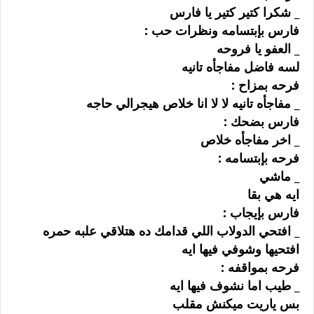
_ ﺷﻜﺮﺍ ﻛﺘﻴﺮ ﻛﺘﻴﺮ ﻳﺎ ﻓﺎﺭﺱ
ﻓﺎﺭﺱ ﺑﺈﺑﺘﺴﺎﻣﻪ ﻭﻧﻈﺮﺍﺕ ﺣﺐ :
_ ﺍﻟﻌﻔﻮ ﻳﺎ ﻓﺮﻭﺣﻪ
ﻟﺴﻪ ﻓﺎﺿﻞ ﻣﻔﺎﺟﺄﻩ ﺗﺎﻧﻴﻪ
ﻓﺮﺣﻪ ﺑﻤﺰﺍﺡ :
_ ﻣﻔﺎﺟﺄﻩ ﺗﺎﻧﻴﻪ ﻻ ﻻ ﺍﻧﺎ ﺧﻼﺹ ﻫﻴﺠﺮﺍﻟﻲ ﺣﺎﺟﻪ
ﻓﺎﺭﺱ ﺑﻀﺤﻚ :
_ ﺍﺧﺮ ﻣﻔﺎﺟﺄﻩ ﺧﻼﺹ
ﻓﺮﺣﻪ ﺑﺈﺑﺘﺴﺎﻣﻪ :
_ ﻣﺎﺷﻲ
ﺍﻳﻪ ﻫﻲ ﺑﻘﺎ
ﻓﺎﺭﺱ ﺑﺈﻳﺠﺎﺏ :
_ ﺍﻓﺘﺤﻲ ﺍﻟﺪﻭﻻﺏ ﺍﻟﻠﻲ ﻗﺪﺍﻣﻚ ﺩﻩ ﻫﺘﻼﻗﻲ ﻋﻠﺒﻪ ﺣﻤﺮﻩ
ﺍﻓﺘﺤﻴﻬﺎ ﻭﺷﻮﻓﻲ ﻓﻴﻬﺎ ﺍﻳﻪ
ﻓﺮﺣﻪ ﺑﻤﻮﺍﻗﻔﻪ :
_ ﻃﻴﺐ ﺍﻣﺎ ﻧﺸﻮﻑ ﻓﻴﻬﺎ ﺍﻳﻪ
ﺑﺲ ﻳﺎﺭﻳﺖ ﻣﻴﻜﻨﺶ ﻣﻘﻠﺐ