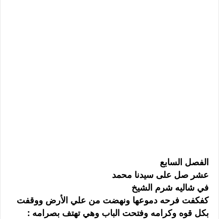
ﺍﻟﻔﺼﻞ ﺍﻟﺴﺎﺑﻊ
ﻋﺸﺮ ﺻﻞ ﻋﻠﻰ ﺳﻴﺪﻧﺎ ﻣﺤﻤﺪ
ﻓﻲ ﺷﺎﻟﻴﻪ ﺷﺮﻡ ﺍﻟﺸﻴﺦ
ﻛﻔﻜﻔﺖ ﻓﺮﺣﻪ ﺩﻣﻮﻋﻬﺎ ﻭﻧﻬﻀﺖ ﻣﻦ ﻋﻠﻲ ﺍﻷﺭﺽ ﻭﻭﻗﻔﺖ
ﺑﻜﻞ ﻗﻮﻩ ﻭﻛﺮﺍﻣﻪ ﻭﻓﺘﺤﺖ ﺍﻟﺒﺎﺏ ﻭﻫﻲ ﺗﻬﺘﻒ ﺑﺼﺮﺍﻣﻪ :