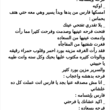
_ ﺍﻭﻛﻴﻪ
ﺍﻣﺴﻜﻬﺎ ﻓﺎﺭﺱ ﻣﻦ ﻳﺪﻫﺎ ﻭﺑﺪﺃ ﻳﺴﻴﺮ ﻭﻫﻲ ﻣﻌﻪ ﺣﺘﻲ ﻫﺘﻒ
ﺑﺤﻤﺎﺱ :
_ ﻳﻼ ﺗﻘﺪﺭﻱ ﺗﻔﺘﺤﻲ ﻋﻴﻨﻚ
ﻓﺘﺤﺖ ﻓﺮﺣﻪ ﻋﻴﻨﻴﻬﺎ ﻭﺻﺪﻣﺖ ﻭﻓﺮﺣﺖ ﻛﺜﻴﺮﺍ ﻣﻤﺎ ﺭﺃﺕ
ﻭﺍﺩﻣﻌﺖ ﻋﻴﻨﻴﻬﺎ ﻣﻦ ﺍﻟﺴﻌﺎﺩﻩ
ﻓﻐﺮﺕ ﺷﻔﺘﻴﻬﺎ ﻣﻦ ﺍﻟﻤﻔﺎﺟﺄﻩ
ﻓﻘﺪ ﺭﺃﺕ ﺍﻟﻐﺮﻓﻪ ﻣﺰﻳﻨﻪ ﺑﻮﺭﺩ ﺍﺣﻤﺮ ﻭﻗﻠﻮﺏ ﺣﻤﺮﺍﺀ ﺭﻗﻴﻘﻪ
ﻭﺑﺎﻟﻮﻧﺎﺕ ﻛﺜﻴﺮﻩ ﻣﻜﺘﻮﺏ ﻋﻠﻴﻬﺎ ﺑﺤﺒﻚ ﻭﻛﻞ ﺳﻨﻪ ﻭﺍﻧﺖ ﻃﻴﺒﻪ
ﻳﺎ ﺣﺒﻴﺒﺘﻲ
ﻭﺍﻟﺴﺮﻳﺮ ﻣﺰﻳﻦ ﺑﻮﺭﺩ ﻛﺜﻴﺮ
ﻓﺮﺣﻪ ﺑﺪﻫﺸﻪ ﻭﺍﻋﺠﺎﺏ :
_ ﺍﻧﺎ ﻣﺶ ﻣﺼﺪﻗﻪ ﻋﻨﻴﺎ ﺑﺠﺪ ﻳﺎ ﻓﺎﺭﺱ ﺍﻧﺖ ﻋﻤﻠﺖ ﻛﻞ ﺩﻩ
ﻋﻠﺸﺎﻧﻲ
ﻓﺎﺭﺱ ﺑﺈﺑﺘﺴﺎﻣﻪ :
_ ﺍﻛﻴﺪ ﻋﺸﺎﻧﻚ ﻳﺎ ﻓﺮﺣﺘﻲ
ﻓﺮﺣﻪ ﺑﺴﻌﺎﺩﻩ :