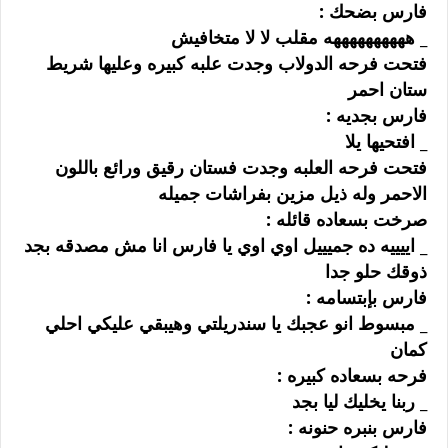
ﻓﺎﺭﺱ ﺑﻀﺤﻚ :
_ ﻫﻬﻬﻬﻬﻬﻬﻬﻬﻬﻪ ﻣﻘﻠﺐ ﻻ ﻻ ﻣﺘﺨﺎﻓﻴﺶ
ﻓﺘﺤﺖ ﻓﺮﺣﻪ ﺍﻟﺪﻭﻻﺏ ﻭﺟﺪﺕ ﻋﻠﺒﻪ ﻛﺒﻴﺮﻩ ﻭﻋﻠﻴﻬﺎ ﺷﺮﻳﻂ
ﺳﺘﺎﻥ ﺍﺣﻤﺮ
ﻓﺎﺭﺱ ﺑﺠﺪﻳﻪ :
_ ﺍﻓﺘﺤﻴﻬﺎ ﻳﻼ
ﻓﺘﺤﺖ ﻓﺮﺣﻪ ﺍﻟﻌﻠﺒﻪ ﻭﺟﺪﺕ ﻓﺴﺘﺎﻥ ﺭﻗﻴﻖ ﻭﺭﺍﺋﻊ ﺑﺎﻟﻠﻮﻥ
ﺍﻻﺣﻤﺮ ﻭﻟﻪ ﺫﻳﻞ ﻣﺰﻳﻦ ﺑﻔﺮﺍﺷﺎﺕ ﺟﻤﻴﻠﻪ
ﺻﺮﺧﺖ ﺑﺴﻌﺎﺩﻩ ﻗﺎﺋﻠﻪ :
_ ﺍﻳﻴﻴﻴﻪ ﺩﻩ ﺟﻤﻴﻴﻴﻞ ﺍﻭﻱ ﺍﻭﻱ ﻳﺎ ﻓﺎﺭﺱ ﺍﻧﺎ ﻣﺶ ﻣﺼﺪﻗﻪ ﺑﺠﺪ
ﺫﻭﻗﻚ ﺣﻠﻮ ﺟﺪﺍ
ﻓﺎﺭﺱ ﺑﺈﺑﺘﺴﺎﻣﻪ :
_ ﻣﺒﺴﻮﻁ ﺍﻧﻮ ﻋﺠﺒﻚ ﻳﺎ ﺳﻨﺪﺭﻳﻠﺘﻲ ﻭﻫﻴﺒﻘﻲ ﻋﻠﻴﻜﻲ ﺍﺣﻠﻲ
ﻛﻤﺎﻥ
ﻓﺮﺣﻪ ﺑﺴﻌﺎﺩﻩ ﻛﺒﻴﺮﻩ :
_ ﺭﺑﻨﺎ ﻳﺨﻠﻴﻚ ﻟﻴﺎ ﺑﺠﺪ
ﻓﺎﺭﺱ ﺑﻨﺒﺮﻩ ﺣﻨﻮﻧﻪ :