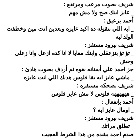
ﺷﺮﻳﻒ ﺑﺼﻮﺕ ﻣﺮﻋﺐ ﻭﻣﺮﺗﻔﻊ :
_ ﻋﺎﻳﺰ ﺍﺑﻨﻚ ﺻﺢ ﻭﻻ ﻣﺶ ﻣﻬﻢ
ﺃﺣﻤﺪ ﺑﺰﻋﻴﻖ :
_ ﺍﻳﻪ ﺍﻟﻠﻲ ﺑﺘﻘﻮﻟﻪ ﺩﻩ ﺍﻛﻴﺪ ﻋﺎﻳﺰﻩ ﻭﺑﻌﺪﻳﻦ ﺍﻧﺖ ﻣﻴﻦ ﻭﺧﻄﻔﺖ
ﺍﻟﻮﻟﺪ ﻟﻴﻪ
ﺷﺮﻳﻒ ﺑﺒﺮﻭﺩ ﻣﺴﺘﻔﺰ :
_ ﺗﺆ ﺗﺆ ﺑﺘﺰﻋﻘﻠﻲ ﻭﺍﺑﻨﻚ ﻣﻌﺎﻳﺎ ﻻ ﺍﻧﺎ ﻛﺪﻩ ﺍﺯﻋﻞ ﻭﺍﻧﺎ ﺯﻋﻠﻲ
ﻭﺣﺶ
ﺟﺰ ﺍﺣﻤﺪ ﻋﻠﻲ ﺃﺳﻨﺎﻧﻪ ﺑﻘﻮﻩ ﺛﻢ ﺃﺭﺩﻑ ﺑﺼﻮﺕ ﻫﺎﺩﺉ :
_ ﻣﺎﺷﻲ ﻋﺎﻳﺰ ﺍﻳﻪ ﺑﻘﺎ ﻓﻠﻮﺱ ﻫﺪﻳﻚ ﺍﻟﻠﻲ ﺍﻧﺖ ﻋﺎﻳﺰﻩ
ﺷﺮﻳﻒ ﺑﻀﺤﻜﻪ ﻣﺴﺘﻔﺰﻩ :
_ ﻫﻬﻬﻬﻬﻬﻪ ﻓﻠﻮﺱ ﻻ ﻣﺶ ﻋﺎﻳﺰ ﻓﻠﻮﺱ
ﺃﺣﻤﺪ ﺑﺈﻧﻔﻌﺎﻝ :
_ ﺍﻭﻣﺎﻝ ﻋﺎﻳﺰ ﺍﻳﻪ ؟
ﺷﺮﻳﻒ ﺑﺒﺮﻭﺩ ﻣﺴﺘﻔﺰ :
_ ﺗﻄﻠﻖ ﻣﺮﺍﺗﻚ
ﺻﺪﻡ ﺍﺣﻤﺪ ﺑﺸﺪﻩ ﻣﻦ ﻫﺬﺍ ﺍﻟﺸﺮﻁ ﺍﻟﻌﺠﻴﺐ