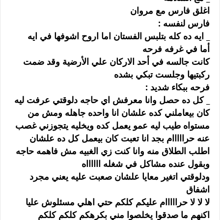
ﺍﻏﻠﻖ ﻓﺎﺭﺱ ﻣﻊ ﻣﺮﻭﺍﻥ
ﻓﺎﺭﺱ ﻟﻨﻔﺴﻪ :
_ ﺍﻳﻪ ﺩﻩ ﻛﻠﻪ ﺑﺘﻠﺒﺲ ﺍﻟﻔﺴﺘﺎﻥ ﺍﻣﺎ ﺍﺭﻭﺡ ﺍﺷﻮﻓﻬﺎ ﻓﻲ ﺍﻳﻪ
ﺃﻣﺎ ﻓﻲ ﻏﺮﻓﻪ ﻓﺮﺣﻪ
ﻛﺎﻧﺖ ﺟﺎﻟﺴﻪ ﻓﻲ ﺃﺣﺪ ﺍﻻﺭﻛﺎﻥ ﻋﻠﻲ ﺍﻷﺭﺿﻴﺔ ﻭﻗﺪ ﺿﻤﺖ
ﺭﻛﺒﺘﻴﻬﺎ ﻭﺟﻠﺴﺖ ﺗﺒﻜﻲ ﺑﺸﺪﻩ
ﻓﺮﺣﻪ ﺑﺒﻜﺎﺀ ﺷﺪﻳﺪ :
_ ﻛﻞ ﺩﻩ ﺣﺼﻞ ﻭﺍﻧﺎ ﻣﻌﺮﻓﺶ ﺍﻱ ﺣﺎﺟﻪ ﺩﻟﻮﻗﺘﻲ ﻋﺮﻓﺖ ﻟﻴﻪ
ﻛﺎﻥ ﺑﻴﻌﺎﻣﻠﻨﻲ ﻛﺪﻩ ﻋﻠﺸﺎﻥ ﺍﻧﺎ ﻭﺍﺣﺪﻩ ﺟﺎﻫﻠﻪ ﻭﻣﺶ ﻣﻦ
ﻣﺴﺘﻮﺍﻩ ﻃﻴﺐ ﻟﻴﻪ ﻋﻤﻮ ﻳﻌﻤﻞ ﻛﺪﻩ ﻭﻳﺨﻠﻴﻪ ﻳﺘﺠﻮﺯﻧﻲ ﻏﺼﺐ
ﻋﻨﻪ ﺣﺮﺍﺍﺍﺍﺍﻡ ﺑﺠﺪ ﺍﻧﺎ ﺗﻌﺒﺖ ﻛﺎﻥ ﺑﻴﻌﻤﻞ ﻛﻞ ﺩﻩ ﻋﻠﺸﺎﻥ
ﺍﻃﻠﺐ ﺍﻟﻄﻼﻕ ﻣﻨﻪ ﻭﺍﻧﺎ ﻛﻨﺖ ﺯﻱ ﺍﻟﻐﺒﻴﻪ ﻣﺶ ﻓﺎﻫﻤﻪ ﺣﺎﺟﻪ
ﻭﺑﻘﻮﻝ ﻋﻨﺪﻩ ﻣﺸﺎﻛﻞ ﻓﻲ ﺷﻐﻠﻪ ﺍﺍﺍﺍﺍﺍﻩ
ﻭﺩﻟﻮﻗﺘﻲ ﺍﺗﻐﻴﺮ ﻣﻌﺎﻳﺎ ﻋﻠﺸﺎﻥ ﺻﻌﺒﺖ ﻋﻠﻴﻪ ﻳﻌﻨﻲ ﻣﺠﺮﺩ
ﺍﺷﻔﺎﻕ
ﻻ ﻻ ﻻ ﺣﺮﺍﺍﺍﺍﺍﻡ ﻋﻠﻴﻜﻢ ﻛﻠﻜﻢ ﺣﺘﻲ ﺍﻫﻠﻲ ﻣﺴﺌﻠﻮﺵ ﻋﻠﻴﺎ
ﺍﻛﻨﻬﻢ ﻣﺎ ﺻﺪﻗﻮﺍ ﻳﺨﻠﺼﻮﺍ ﻣﻨﻲ ﺑﻜﺮﻫﻜﻢ ﻛﻠﻜﻢ ﻛﻠﻜﻢ