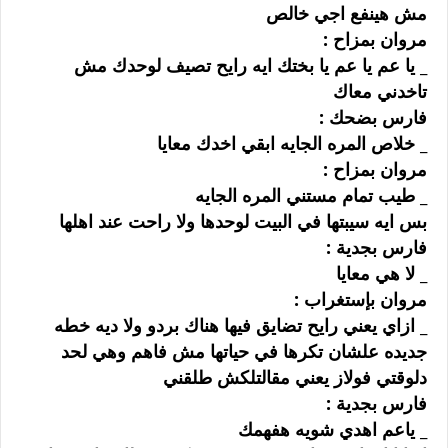
ﻣﺶ ﻫﻴﻨﻔﻊ ﺍﺟﻲ ﺧﺎﻟﺺ
ﻣﺮﻭﺍﻥ ﺑﻤﺰﺍﺡ :
_ ﻳﺎ ﻋﻢ ﻳﺎ ﻋﻢ ﻳﺎ ﺑﺨﺘﻚ ﺍﻳﻪ ﺭﺍﻳﺢ ﺗﺼﻴﻒ ﻟﻮﺣﺪﻙ ﻣﺶ
ﺗﺎﺧﺪﻧﻲ ﻣﻌﺎﻙ
ﻓﺎﺭﺱ ﺑﻀﺤﻚ :
_ ﺧﻼﺹ ﺍﻟﻤﺮﻩ ﺍﻟﺠﺎﻳﻪ ﺍﺑﻘﻲ ﺍﺧﺪﻙ ﻣﻌﺎﻳﺎ
ﻣﺮﻭﺍﻥ ﺑﻤﺰﺍﺡ :
_ ﻃﻴﺐ ﺗﻤﺎﻡ ﻣﺴﺘﻨﻲ ﺍﻟﻤﺮﻩ ﺍﻟﺠﺎﻳﻪ
ﺑﺲ ﺍﻳﻪ ﺳﻴﺒﺘﻬﺎ ﻓﻲ ﺍﻟﺒﻴﺖ ﻟﻮﺣﺪﻫﺎ ﻭﻻ ﺭﺍﺣﺖ ﻋﻨﺪ ﺍﻫﻠﻬﺎ
ﻓﺎﺭﺱ ﺑﺠﺪﻳﺔ :
_ ﻻ ﻫﻲ ﻣﻌﺎﻳﺎ
ﻣﺮﻭﺍﻥ ﺑﺈﺳﺘﻐﺮﺍﺏ :
_ ﺍﺯﺍﻱ ﻳﻌﻨﻲ ﺭﺍﻳﺢ ﺗﻀﺎﻳﻖ ﻓﻴﻬﺎ ﻫﻨﺎﻙ ﺑﺮﺩﻭ ﻭﻻ ﺩﻳﻪ ﺧﻄﻪ
ﺟﺪﻳﺪﻩ ﻋﻠﺸﺎﻥ ﺗﻜﺮﻫﺎ ﻓﻲ ﺣﻴﺎﺗﻬﺎ ﻣﺶ ﻓﺎﻫﻢ ﻭﻫﻲ ﻟﺤﺪ
ﺩﻟﻮﻗﺘﻲ ﻓﻮﻻﺯ ﻳﻌﻨﻲ ﻣﻘﺎﻟﺘﻠﻜﺶ ﻃﻠﻘﻨﻲ
ﻓﺎﺭﺱ ﺑﺠﺪﻳﺔ :
_ ﻳﺎﻋﻢ ﺍﻫﺪﻱ ﺷﻮﻳﻪ ﻫﻔﻬﻤﻚ