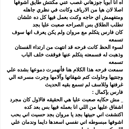
ﺍﻩ ﺍﻧﺎ ﺍﺑﻮﻳﺎ ﺟﻮﺯﻫﺎﻧﻲ ﻏﺼﺐ ﻋﻨﻲ ﻣﻜﻨﺘﺶ ﻃﺎﻳﻖ ﺍﺷﻮﻓﻬﺎ
ﺍﺻﻼ ﻻﻥ ﻫﻴﺎ ﻣﻦ ﺍﻻﺭﻳﺎﻑ ﻭﻛﺎﻧﺖ ﻓﻲ ﻧﻈﺮﻱ ﺟﺎﻫﻠﻪ
ﻭﻣﺘﻔﻬﻤﺶ ﺍﻱ ﺣﺎﺟﻪ ﻭﻛﻨﺖ ﺑﻌﻤﻞ ﻓﻴﻬﺎ ﻛﻞ ﺩﻩ ﻋﻠﺸﺎﻥ
ﺗﻄﻠﺐ ﺍﻟﻄﻼﻕ ﺑﺲ ﺍﻟﺼﺮﺍﺣﻪ ﺻﻌﺒﺖ ﻋﻠﻴﺎ ﺑﺠﺪ
ﻛﺎﻥ ﻓﺎﺭﺱ ﻳﺘﻜﻠﻢ ﻣﻊ ﻣﺮﻭﺍﻥ ﻭﻟﻢ ﻳﻜﻦ ﻳﻌﺮﻑ ﺍﻧﻬﺎ ﺳﻮﻑ
ﺗﺴﻤﻌﻪ
ﻟﺴﻮﺀ ﺍﻟﺤﻆ ﻛﺎﻧﺖ ﻓﺮﺣﻪ ﻗﺪ ﺍﻧﺘﻬﺖ ﻣﻦ ﺍﺭﺗﺪﺍﺀ ﺍﻟﻔﺴﺘﺎﻥ
ﻭﺫﻫﺒﺖ ﻟﻪ ﻓﺴﻤﻌﺘﻪ ﻳﺘﻜﻠﻢ ﻋﻨﻬﺎ ﻓﻮﻗﻔﺖ ﺧﻠﻒ ﺍﻟﺒﺎﺏ
ﺗﺴﻤﻌﻪ
ﺳﻤﻌﺖ ﻓﺮﺣﻪ ﻫﺬﺍ ﺍﻟﻜﻼﻡ ﻫﻨﺎ ﻓﺄﻧﻬﻤﺮﺕ ﺩﻣﻮﻋﻬﺎ ﺑﺸﺪﻩ ﻋﻠﻲ
ﻭﺟﻨﺘﻴﻬﺎ ﻭﺣﺎﻭﻟﺖ ﻛﺘﻢ ﺷﻬﻘﺎﺗﻬﺎ ﻭﺁﻻﻣﻬﺎ ﻭﺟﺮﺕ ﻣﺴﺮﻋﻪ ﺍﻟﻲ
ﻏﺮﻓﺘﻬﺎ ﻭﻟﻼﺳﻒ ﻟﻢ ﺗﺴﻤﻊ ﺑﻘﻴﻪ ﺍﻟﺤﺪﻳﺚ
ﻓﺎﺭﺱ ﺑﺈﻛﻤﺎﻝ :
_ ﻣﺶ ﺣﻜﺎﻳﻪ ﺻﻌﺒﺖ ﻋﻠﻴﺎ ﻫﻲ ﺍﻟﺤﻘﻴﻘﻪ ﻓﺎﻻﻭﻝ ﻛﺎﻥ ﻣﺠﺮﺩ
ﺍﺷﻔﺎﻕ ﻋﻠﻴﻬﺎ ﻣﻦ ﺍﻟﻠﻲ ﺍﻧﺎ ﺑﻌﻤﻠﻪ ﻓﻴﻬﺎ ﺑﺲ ﺑﻌﺪ ﻛﺪﻩ
ﺍﻛﺘﺸﻔﺖ ﺍﻧﻲ ﺣﺒﻴﺘﻬﺎ ﺑﺠﺪ ﻳﺎ ﻣﺮﻭﺍﻥ ﺑﺠﺪ ﺣﺴﻴﺖ ﺍﻧﻲ ﺑﺤﺐ
ﺍﺷﻮﻓﻬﺎ ﻣﺒﺴﻮﻃﻪ ﺍﻧﻲ ﻧﻔﺴﻲ ﺍﺳﻌﺪﻫﺎ ﺩﺍﻳﻤﺎ ﻭﻧﺪﻣﺎﻥ ﻋﻠﻲ