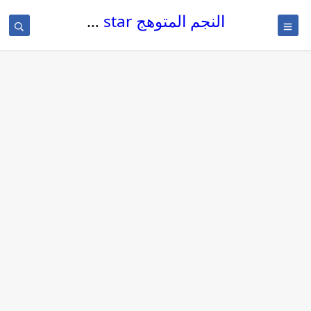
النجم المتوهج The glowing star