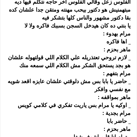
ﺍﻟﻔﻠﻮﺱ ﺯﻋﻞ ﻭﻗﺎﻟﻲ ﺍﻟﻔﻠﻮﺱ ﺍﺧﺮ ﺣﺎﺟﻪ ﻧﺘﻜﻠﻢ ﻓﻴﻬﺎ ﺩﻳﻪ
ﻣﺒﺘﻬﻤﻨﻴﺶ ﻫﻮ ﺩﻛﺘﻮﺭ ﺑﻴﺤﺐ ﻣﻬﻨﺘﻪ ﻭﻣﺘﻘﻦ ﺟﺪﺍ ﻋﻠﺸﺎﻥ ﻛﺪﻩ
ﺑﻘﺎ ﺩﻛﺘﻮﺭ ﻣﺸﻬﻮﺭ ﻭﺍﻟﻨﺎﺱ ﻛﻠﻬﺎ ﺑﺘﺸﻜﺮ ﻓﻴﻪ
ﻳﺎ ﺑﻨﺘﻲ ﺩﻩ ﻛﺎﻥ ﻫﻴﺪﺧﻞ ﺍﻟﺴﺠﻦ ﺑﺴﺒﺒﻚ ﻓﺎﻛﺮﻩ ﻭﻻ ﻻ
ﻣﺮﺍﻡ ﺑﻬﺪﻭﺀ :
_ ﺍﻫﺎ ﻓﺎﻛﺮﻩ
ﻣﺎﻫﺮ ﺑﺤﺰﻡ :
_ ﻻﺯﻡ ﺗﺮﻭﺣﻲ ﺗﻌﺘﺬﺭﻳﻠﻪ ﻋﻠﻲ ﺍﻟﻜﻼﻡ ﺍﻟﻠﻲ ﻗﻮﻟﺘﻬﻮﻟﻪ ﻋﻠﺸﺎﻥ
ﻫﻮ ﺑﺠﺪ ﻳﺴﺘﺤﻖ ﺍﻟﺸﻜﺮ ﻣﺶ ﺍﻟﻜﻼﻡ ﺍﻟﻠﻲ ﺳﻤﻌﻪ ﻣﻨﻚ
ﻣﺮﺍﻡ ﺑﺘﻔﻬﻢ :
_ ﺣﺎﺿﺮ ﻳﺎ ﺑﺎﺑﺎ ﺑﺲ ﻣﺶ ﺩﻟﻮﻗﺘﻲ ﻋﻠﺸﺎﻥ ﻋﺎﻳﺰﻩ ﺍﻗﻌﺪ ﺷﻮﻳﻪ
ﻣﻊ ﻧﻔﺴﻲ ﻭﺍﻓﻜﺮ
ﻣﺎﻫﺮ ﺑﻤﻮﺍﻗﻔﻪ :
_ ﺍﻭﻛﻴﻪ ﻳﺎ ﻣﺮﺍﻡ ﺑﺲ ﻳﺎﺭﻳﺖ ﺗﻔﻜﺮﻱ ﻓﻲ ﻛﻼﻣﻲ ﻛﻮﻳﺲ
ﻣﺮﺍﻡ ﺑﺠﺪﻳﺔ :
_ ﺣﺎﺿﺮ ﺑﺎﺑﺎ
ﻣﺎﻫﺮ ﺑﺤﺰﻡ :
_ ﺗﻤﺎﻡ ﺍﻧﺎ ﻗﺎﻳﻢ ﺍﺷﻮﻑ ﺷﻐﻠﻲ