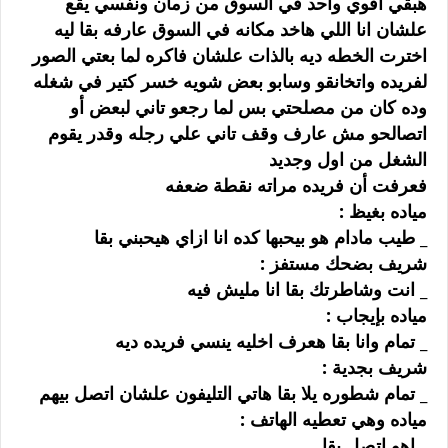
ﻫﺒﻘﻲ ﺍﻗﻮﻱ ﻭﺍﺣﺪ ﻓﻲ ﺍﻟﺴﻮﻕ ﻣﻦ ﺯﻣﺎﻥ ﻭﻧﻔﺴﻲ ﻳﻘﻊ
ﻋﻠﺸﺎﻥ ﺍﻧﺎ ﺍﻟﻠﻲ ﻫﺎﺧﺪ ﻣﻜﺎﻧﻪ ﻓﻲ ﺍﻟﺴﻮﻕ ﻋﺎﺭﻓﻪ ﺑﻘﺎ ﻟﻴﻪ
ﺍﺧﺘﺮﺕ ﺍﻟﺨﻄﻪ ﺩﻳﻪ ﺑﺎﻟﺬﺍﺕ ﻋﻠﺸﺎﻥ ﻓﺎﻛﺮﻩ ﻟﻤﺎ ﺑﻌﺘﻲ ﺍﻟﺼﻮﺭ
ﻟﻔﺮﻳﺪﻩ ﻭﺍﺗﺨﺎﻧﻘﻮ ﻭﺳﺎﺑﻮ ﺑﻌﺾ ﺷﻮﻳﻪ ﺧﺴﺮ ﻛﺘﻴﺮ ﻓﻲ ﺷﻐﻠﻪ
ﻭﺩﻩ ﻛﺎﻥ ﻣﻦ ﻣﺼﻠﺤﺘﻲ ﺑﺲ ﻟﻤﺎ ﺭﺟﻌﻮ ﺗﺎﻧﻲ ﻟﺒﻌﺾ ﺃﻭ
ﺍﺗﺼﺎﻟﺤﻮ ﻣﺶ ﻋﺎﺭﻑ ﻭﻗﻒ ﺗﺎﻧﻲ ﻋﻠﻲ ﺭﺟﻠﻪ ﻭﻗﺪﺭ ﻳﻘﻮﻡ
ﺍﻟﺸﻐﻞ ﻣﻦ ﺍﻭﻝ ﻭﺟﺪﻳﺪ
ﻓﻌﺮﻓﺖ ﺃﻥ ﻓﺮﻳﺪﻩ ﻣﺮﺍﺗﻪ ﻧﻘﻄﺔ ﺿﻌﻔﻪ
ﻣﻴﺎﺩﻩ ﺑﻐﻴﻆ :
_ ﻃﻴﺐ ﻣﺎﺩﺍﻡ ﻫﻮ ﺑﻴﺤﺒﻬﺎ ﻛﺪﻩ ﺍﻧﺎ ﺍﺯﺍﻱ ﻫﻴﺤﺒﻨﻲ ﺑﻘﺎ
ﺷﺮﻳﻒ ﺑﻀﺤﻚ ﻣﺴﺘﻔﺰ :
_ ﺍﻧﺖ ﻭﺷﺎﻃﺮﺗﻚ ﺑﻘﺎ ﺍﻧﺎ ﻣﻠﻴﺶ ﻓﻴﻪ
ﻣﻴﺎﺩﻩ ﺑﺈﻳﺠﺎﺏ :
_ ﺗﻤﺎﻡ ﻭﺍﻧﺎ ﺑﻘﺎ ﻫﻌﺮﻑ ﺍﺧﻠﻴﻪ ﻳﻨﺴﻲ ﻓﺮﻳﺪﻩ ﺩﻳﻪ
ﺷﺮﻳﻒ ﺑﺠﺪﻳﺔ :
_ ﺗﻤﺎﻡ ﺷﻄﻮﺭﻩ ﻳﻼ ﺑﻘﺎ ﻫﺎﺗﻲ ﺍﻟﺘﻠﻴﻔﻮﻥ ﻋﻠﺸﺎﻥ ﺍﺗﺼﻞ ﺑﻴﻬﻢ
ﻣﻴﺎﺩﻩ ﻭﻫﻲ ﺗﻌﻄﻴﻪ ﺍﻟﻬﺎﺗﻒ :
_ ﺍﻫﻮ ﺍﺗﺼﻞ ﺑﻘﺎ