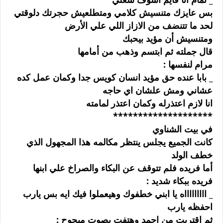
ﺑﺲ ﻋﺎﻳﺰﻙ ﻣﺘﻨﺴﻴﺶ ﻛﻼﻣﻲ ﻭﻣﺘﻄﻠﻌﻴﺶ ﺣﺠﺮﺗﻚ ﺩﻟﻮﻗﺘﻲ
ﻟﺤﺪ ﻣﺎ ﺗﺘﻨﻀﻒ ﻣﻦ ﺍﻻﺯﺍﺯ ﺍﻟﻠﻲ ﻋﻠﻲ ﺍﻷﺭﺽ
ﻭﻣﺘﻨﺴﻴﺶ ﺃﻥ ﻣﺆﻳﺪ ﺑﻴﺤﺒﻚ
ﻗﺎﻝ ﺟﻤﻠﺘﻪ ﺛﻢ ﺍﺑﺘﺴﻢ ﻭﺫﻫﺐ ﻣﻦ ﺃﻣﺎﻣﻬﺎ
ﻣﺮﺍﻡ ﻟﻨﻔﺴﻬﺎ :
_ ﺑﺎﺑﺎ ﻋﻨﺪﻩ ﺣﻖ ﻣﺆﻳﺪ ﺍﻧﺴﺎﻥ ﻛﻮﻳﺲ ﺟﺪﺍ ﻭﻛﻤﺎﻥ ﻋﻤﻞ ﻛﺪﻩ
ﻋﺸﺎﻧﻲ ﻭﻣﺶ ﻋﻠﺸﺎﻥ ﺍﻱ ﺣﺎﺟﻪ
ﺍﻧﺎ ﻻﺯﻡ ﺍﻋﺘﺬﺭﻟﻪ ﻭﻛﻤﺎﻥ ﺍﻋﺘﺬﺭ ﻟﻤﺎﻣﺘﻪ
********************
ﻓﻲ ﺑﻴﺖ ﺍﻟﺸﻨﺎﻭﻱ
ﻛﺎﻧﺖ ﺍﻟﺠﻤﻴﻊ ﻳﺠﻠﺲ ﻳﻨﺘﻈﺮ ﻣﻜﺎﻟﻤﻪ ﻫﺬﺍ ﺍﻟﻤﺠﻬﻮﻝ ﺍﻟﺬﻱ
ﺧﻄﻒ ﺍﻟﻮﻟﺪ
ﺃﻣﺎ ﻓﺮﻳﺪﻩ ﻓﻠﻢ ﺗﺘﻮﻗﻒ ﻋﻦ ﺍﻟﺒﻜﺎﺀ ﻭﺍﻟﺼﺮﺍﺥ ﻋﻠﻲ ﺍﺑﻨﻬﺎ
ﻓﺮﻳﺪﻩ ﺑﺒﻜﺎﺀ ﺷﺪﻳﺪ :
_ ﺍﺍﺍﺍﺍﺍﺍﺍﺍﻩ ﻳﺎ ﺍﺑﻨﻲ ﺧﻄﻔﻮﻙ ﻭﻫﻴﻌﻤﻠﻮﺍ ﻓﻴﻚ ﺍﻳﻪ ﺑﺲ ﻳﺎﺭﺏ
ﺍﺣﻔﻈﻪ ﻳﺎﺭﺏ
ﺛﻢ ﺍﻗﺘﺮﺑﺖ ﻣﻦ ﺍﺣﻤﺪ ﻭﻫﺘﻔﺖ ﺑﺼﻮﺕ ﻣﺒﺤﻮﺡ :