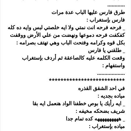
............
ﻃﺮﻕ ﻓﺎﺭﺱ ﻋﻠﻴﻬﺎ ﺍﻟﺒﺎﺏ ﻋﺪﺓ ﻣﺮﺍﺕ
ﻓﺎﺭﺱ ﺑﺈﺳﺘﻐﺮﺍﺏ :
_ ﻓﺮﺣﻪ ﻓﺮﺣﻪ ﺍﻧﺖ ﻧﻤﺘﻲ ﻭﻻ ﺍﻳﻪ ﺧﻠﺼﺘﻲ ﻟﺒﺲ ﻭﺍﻳﻪ ﺩﻩ ﻛﻠﻪ
ﻛﻔﻜﻔﺖ ﻓﺮﺣﻪ ﺩﻣﻮﻋﻬﺎ ﻭﻧﻬﻀﺖ ﻣﻦ ﻋﻠﻲ ﺍﻷﺭﺽ ﻭﻭﻗﻔﺖ
ﺑﻜﻞ ﻗﻮﻩ ﻭﻛﺮﺍﻣﻪ ﻭﻓﺘﺤﺖ ﺍﻟﺒﺎﺏ ﻭﻫﻲ ﺗﻬﺘﻒ ﺑﺼﺮﺍﻣﻪ :
_ ﻃﻠﻘﻨﻲ ﻳﺎ ﻓﺎﺭﺱ
ﻭﻗﻌﺖ ﺍﻟﻜﻠﻤﻪ ﻋﻠﻴﻪ ﻛﺎﻟﺼﺎﻋﻘﺔ ﺛﻢ ﺃﺭﺩﻑ ﺑﺈﺳﺘﻐﺮﺍﺏ
ﻭﺍﺳﺘﻔﻬﺎﻡ :
...................
**************************
ﻓﻲ ﺍﺣﺪ ﺍﻟﺸﻘﻖ ﺍﻟﻘﺬﺭﻩ
ﻣﻴﺎﺩﻩ ﺑﺠﺪﻳﻪ :
_ ﺍﻳﻪ ﺭﺃﻳﻚ ﻳﺎ ﺑﻮﺹ ﺧﻄﻔﻨﺎ ﺍﻟﻮﺍﺩ ﻫﻨﻌﻤﻞ ﺍﻳﻪ ﺑﻘﺎ
ﺷﺮﻳﻒ ﺑﻀﺤﻜﻪ ﻣﺨﻴﻔﻪ :
_ ﻫﻬﻬﻬﻬﻬﻬﻬﻬﻬﻪ ﻛﺪﻩ ﺗﻤﺎﻡ ﺟﺪﺍ
ﻣﻴﺎﺩﻩ ﺑﺈﺳﺘﻐﺮﺍﺏ :