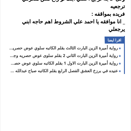
ﺗﺮﺟﻌﻴﻪ
ﻓﺮﻳﺪﻩ ﺑﻤﻮﺍﻗﻔﻪ :
_ ﺍﻧﺎ ﻣﻮﺍﻓﻘﻪ ﻳﺎ ﺍﺣﻤﺪ ﻋﻠﻲ ﺍﻟﺸﺮﻭﻁ ﺍﻫﻢ ﺣﺎﺟﻪ ﺍﺑﻨﻲ
ﻳﺮﺟﻌﻠﻲ
اقرا ايضا
رواية أميرة الزين البارت الثالث بقلم الكاتبه سلوي عوض حصريه وجديده
رواية أميرة الزين البارت الثاني 2 بقلم سلوى عوض حصريه وجديده
رواية أميرة الزين البارت الاول 1 بقلم الكاتبه سلوي عوض حصريه وجديده
عنيده في برزخ العشق الفصل الرابع بقلم الكاتبه صباح عبدالله حصريه وجديده