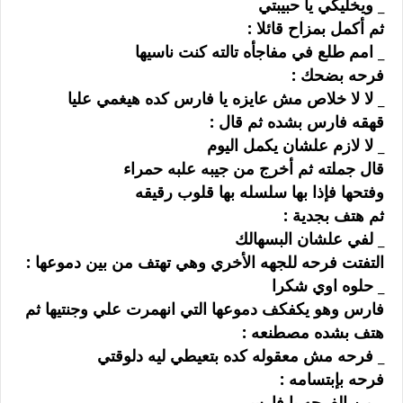
_ ﻭﻳﺨﻠﻴﻜﻲ ﻳﺎ ﺣﺒﻴﺒﺘﻲ
ﺛﻢ ﺃﻛﻤﻞ ﺑﻤﺰﺍﺡ ﻗﺎﺋﻼ :
_ ﺍﻣﻢ ﻃﻠﻊ ﻓﻲ ﻣﻔﺎﺟﺄﻩ ﺗﺎﻟﺘﻪ ﻛﻨﺖ ﻧﺎﺳﻴﻬﺎ
ﻓﺮﺣﻪ ﺑﻀﺤﻚ :
_ ﻻ ﻻ ﺧﻼﺹ ﻣﺶ ﻋﺎﻳﺰﻩ ﻳﺎ ﻓﺎﺭﺱ ﻛﺪﻩ ﻫﻴﻐﻤﻲ ﻋﻠﻴﺎ
ﻗﻬﻘﻪ ﻓﺎﺭﺱ ﺑﺸﺪﻩ ﺛﻢ ﻗﺎﻝ :
_ ﻻ ﻻﺯﻡ ﻋﻠﺸﺎﻥ ﻳﻜﻤﻞ ﺍﻟﻴﻮﻡ
ﻗﺎﻝ ﺟﻤﻠﺘﻪ ﺛﻢ ﺃﺧﺮﺝ ﻣﻦ ﺟﻴﺒﻪ ﻋﻠﺒﻪ ﺣﻤﺮﺍﺀ
ﻭﻓﺘﺤﻬﺎ ﻓﺈﺫﺍ ﺑﻬﺎ ﺳﻠﺴﻠﻪ ﺑﻬﺎ ﻗﻠﻮﺏ ﺭﻗﻴﻘﻪ
ﺛﻢ ﻫﺘﻒ ﺑﺠﺪﻳﺔ :
_ ﻟﻔﻲ ﻋﻠﺸﺎﻥ ﺍﻟﺒﺴﻬﺎﻟﻚ
ﺍﻟﺘﻔﺘﺖ ﻓﺮﺣﻪ ﻟﻠﺠﻬﻪ ﺍﻷﺧﺮﻱ ﻭﻫﻲ ﺗﻬﺘﻒ ﻣﻦ ﺑﻴﻦ ﺩﻣﻮﻋﻬﺎ :
_ ﺣﻠﻮﻩ ﺍﻭﻱ ﺷﻜﺮﺍ
ﻓﺎﺭﺱ ﻭﻫﻮ ﻳﻜﻔﻜﻒ ﺩﻣﻮﻋﻬﺎ ﺍﻟﺘﻲ ﺍﻧﻬﻤﺮﺕ ﻋﻠﻲ ﻭﺟﻨﺘﻴﻬﺎ ﺛﻢ
ﻫﺘﻒ ﺑﺸﺪﻩ ﻣﺼﻄﻨﻌﻪ :
_ ﻓﺮﺣﻪ ﻣﺶ ﻣﻌﻘﻮﻟﻪ ﻛﺪﻩ ﺑﺘﻌﻴﻄﻲ ﻟﻴﻪ ﺩﻟﻮﻗﺘﻲ
ﻓﺮﺣﻪ ﺑﺈﺑﺘﺴﺎﻣﻪ :
_ ﻣﻦ ﺍﻟﻔﺮﺣﻪ ﻳﺎ ﻓﺎﺭﺱ