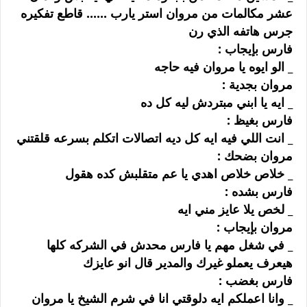
ﻋﺸﺮ ﻣﻜﺎﻟﻤﺎﺕ ﻣﻦ ﻣﺮﻭﺍﻥ ﺍﺳﺘﺮ ﻳﺎﺭﺏ ...... ﻗﺎﻃﻊ ﺗﻔﻜﻴﺮﻩ
ﺟﺮﺱ ﻫﺎﺗﻔﻪ ﺍﻟﺬﻱ ﺭﻥ
ﻓﺎﺭﺱ ﺑﺈﻳﺠﺎﺏ :
_ ﺍﻟﻮ ﺍﻳﻮﻩ ﻳﺎ ﻣﺮﻭﺍﻥ ﻓﻴﻪ ﺣﺎﺟﻪ
ﻣﺮﻭﺍﻥ ﺑﺠﺪﻳﺔ :
_ ﺍﻳﻪ ﻳﺎ ﺍﺑﻨﻲ ﻣﺒﺘﺮﺩﺵ ﻟﻴﻪ ﻛﻞ ﺩﻩ
ﻓﺎﺭﺱ ﺑﻐﻴﻆ :
_ ﺍﻧﺖ ﺍﻟﻠﻲ ﻓﻴﻪ ﺍﻳﻪ ﻛﻞ ﺩﻳﻪ ﺍﺗﺼﺎﻻﺕ ﺍﺗﻜﻠﻢ ﺑﺴﺮﻋﻪ ﻗﻠﻘﺘﻨﻲ
ﻣﺮﻭﺍﻥ ﺑﻀﺤﻚ :
_ ﺧﻼﺹ ﺧﻼﺹ ﺍﻫﺪﻱ ﻳﺎ ﻋﻢ ﻣﺘﻘﻠﺒﺶ ﻛﺪﻩ ﻫﻘﻮﻝ
ﻓﺎﺭﺱ ﺑﺸﺪﻩ :
_ ﻟﺨﺺ ﻳﻼ ﻋﺎﻳﺰ ﻣﻨﻲ ﺍﻳﻪ
ﻣﺮﻭﺍﻥ ﺑﺈﻳﺠﺎﺏ :
_ ﻓﻲ ﺷﻐﻞ ﻣﻬﻢ ﻳﺎ ﻓﺎﺭﺱ ﻣﺤﺪﺵ ﻓﻲ ﺍﻟﺸﺮﻛﻪ ﻛﻠﻬﺎ
ﻫﻴﻌﺮﻑ ﻳﻌﻤﻠﻮ ﻏﻴﺮﻙ ﻭﺍﻟﻤﺪﻳﺮ ﻗﺎﻝ ﺍﻧﻮ ﻋﺎﻳﺰﻙ
ﻓﺎﺭﺱ ﺑﻐﻀﺐ :
_ ﻭﺍﻧﺎ ﺍﻋﻤﻠﻜﻢ ﺍﻳﻪ ﺩﻟﻮﻗﺘﻲ ﺍﻧﺎ ﻓﻲ ﺷﺮﻡ ﺍﻟﺸﻴﺦ ﻳﺎ ﻣﺮﻭﺍﻥ