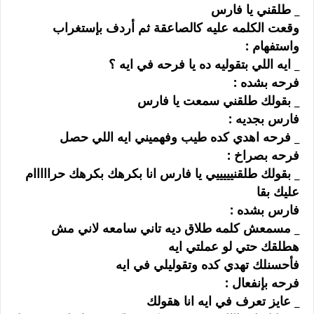
_ ﻃﻠﻘﻨﻲ ﻳﺎ ﻓﺎﺭﺱ
ﻭﻗﻌﺖ ﺍﻟﻜﻠﻤﻪ ﻋﻠﻴﻪ ﻛﺎﻟﺼﺎﻋﻘﺔ ﺛﻢ ﺃﺭﺩﻑ ﺑﺈﺳﺘﻐﺮﺍﺏ
ﻭﺍﺳﺘﻔﻬﺎﻡ :
_ ﺍﻳﻪ ﺍﻟﻠﻲ ﺑﺘﻘﻮﻟﻴﻪ ﺩﻩ ﻳﺎ ﻓﺮﺣﻪ ﻓﻲ ﺍﻳﻪ ؟
ﻓﺮﺣﻪ ﺑﺸﺪﻩ :
_ ﺑﻘﻮﻟﻚ ﻃﻠﻘﻨﻲ ﺳﻤﻌﺖ ﻳﺎ ﻓﺎﺭﺱ
ﻓﺎﺭﺱ ﺑﺠﺪﻳﻪ :
_ ﻓﺮﺣﻪ ﺍﻫﺪﻱ ﻛﺪﻩ ﻃﻴﺐ ﻭﻓﻬﻤﻴﻨﻲ ﺍﻳﻪ ﺍﻟﻠﻲ ﺣﺼﻞ
ﻓﺮﺣﻪ ﺑﺼﺮﺍﺥ :
_ ﺑﻘﻮﻟﻚ ﻃﻠﻘﻨﻴﻴﻴﻴﻴﻲ ﻳﺎ ﻓﺎﺭﺱ ﺍﻧﺎ ﺑﻜﺮﻫﻚ ﺑﻜﺮﻫﻚ ﺣﺮﺍﺍﺍﺍﺍﻡ
ﻋﻠﻴﻚ ﺑﻘﺎ
ﻓﺎﺭﺱ ﺑﺸﺪﻩ :
_ ﻣﺴﻤﻌﺶ ﻛﻠﻤﻪ ﻃﻼﻕ ﺩﻳﻪ ﺗﺎﻧﻲ ﺳﺎﻣﻌﻪ ﻻﻧﻲ ﻣﺶ
ﻫﻄﻠﻘﻚ ﺣﺘﻲ ﻟﻮ ﻋﻤﻠﺘﻲ ﺍﻳﻪ
ﻓﺄﺣﺴﻨﻠﻚ ﺗﻬﺪﻱ ﻛﺪﻩ ﻭﺗﻘﻮﻟﻴﻠﻲ ﻓﻲ ﺍﻳﻪ
ﻓﺮﺣﻪ ﺑﺈﻧﻔﻌﺎﻝ :
_ ﻋﺎﻳﺰ ﺗﻌﺮﻑ ﻓﻲ ﺍﻳﻪ ﺍﻧﺎ ﻫﻘﻮﻟﻚ