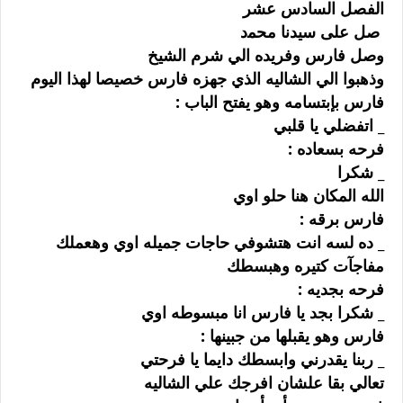
ﺍﻟﻔﺼﻞ ﺍﻟﺴﺎﺩﺱ ﻋﺸﺮ
ﺻﻞ ﻋﻠﻰ ﺳﻴﺪﻧﺎ ﻣﺤﻤد
ﻭﺻﻞ ﻓﺎﺭﺱ ﻭﻓﺮﻳﺪﻩ ﺍﻟﻲ ﺷﺮﻡ ﺍﻟﺸﻴﺦ
ﻭﺫﻫﺒﻮﺍ ﺍﻟﻲ ﺍﻟﺸﺎﻟﻴﻪ ﺍﻟﺬﻱ ﺟﻬﺰﻩ ﻓﺎﺭﺱ ﺧﺼﻴﺼﺎ ﻟﻬﺬﺍ ﺍﻟﻴﻮﻡ
ﻓﺎﺭﺱ ﺑﺈﺑﺘﺴﺎﻣﻪ ﻭﻫﻮ ﻳﻔﺘﺢ ﺍﻟﺒﺎﺏ :
_ ﺍﺗﻔﻀﻠﻲ ﻳﺎ ﻗﻠﺒﻲ
ﻓﺮﺣﻪ ﺑﺴﻌﺎﺩﻩ :
_ ﺷﻜﺮﺍ
ﺍﻟﻠﻪ ﺍﻟﻤﻜﺎﻥ ﻫﻨﺎ ﺣﻠﻮ ﺍﻭﻱ
ﻓﺎﺭﺱ ﺑﺮﻗﻪ :
_ ﺩﻩ ﻟﺴﻪ ﺍﻧﺖ ﻫﺘﺸﻮﻓﻲ ﺣﺎﺟﺎﺕ ﺟﻤﻴﻠﻪ ﺍﻭﻱ ﻭﻫﻌﻤﻠﻚ
ﻣﻔﺎﺟﺂﺕ ﻛﺘﻴﺮﻩ ﻭﻫﺒﺴﻄﻚ
ﻓﺮﺣﻪ ﺑﺠﺪﻳﻪ :
_ ﺷﻜﺮﺍ ﺑﺠﺪ ﻳﺎ ﻓﺎﺭﺱ ﺍﻧﺎ ﻣﺒﺴﻮﻃﻪ ﺍﻭﻱ
ﻓﺎﺭﺱ ﻭﻫﻮ ﻳﻘﺒﻠﻬﺎ ﻣﻦ ﺟﺒﻴﻨﻬﺎ :
_ ﺭﺑﻨﺎ ﻳﻘﺪﺭﻧﻲ ﻭﺍﺑﺴﻄﻚ ﺩﺍﻳﻤﺎ ﻳﺎ ﻓﺮﺣﺘﻲ
ﺗﻌﺎﻟﻲ ﺑﻘﺎ ﻋﻠﺸﺎﻥ ﺍﻓﺮﺟﻚ ﻋﻠﻲ ﺍﻟﺸﺎﻟﻴﻪ