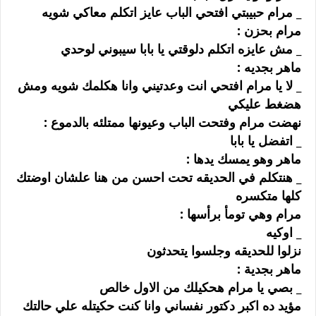
_ ﻣﺮﺍﻡ ﺣﺒﻴﺒﺘﻲ ﺍﻓﺘﺤﻲ ﺍﻟﺒﺎﺏ ﻋﺎﻳﺰ ﺍﺗﻜﻠﻢ ﻣﻌﺎﻛﻲ ﺷﻮﻳﻪ
ﻣﺮﺍﻡ ﺑﺤﺰﻥ :
_ ﻣﺶ ﻋﺎﻳﺰﻩ ﺍﺗﻜﻠﻢ ﺩﻟﻮﻗﺘﻲ ﻳﺎ ﺑﺎﺑﺎ ﺳﻴﺒﻮﻧﻲ ﻟﻮﺣﺪﻱ
ﻣﺎﻫﺮ ﺑﺠﺪﻳﻪ :
_ ﻻ ﻳﺎ ﻣﺮﺍﻡ ﺍﻓﺘﺤﻲ ﺍﻧﺖ ﻭﻋﺪﺗﻴﻨﻲ ﻭﺍﻧﺎ ﻫﻜﻠﻤﻚ ﺷﻮﻳﻪ ﻭﻣﺶ
ﻫﻀﻐﻂ ﻋﻠﻴﻜﻲ
ﻧﻬﻀﺖ ﻣﺮﺍﻡ ﻭﻓﺘﺤﺖ ﺍﻟﺒﺎﺏ ﻭﻋﻴﻮﻧﻬﺎ ﻣﻤﺘﻠﺌﻪ ﺑﺎﻟﺪﻣﻮﻉ :
_ ﺍﺗﻔﻀﻞ ﻳﺎ ﺑﺎﺑﺎ
ﻣﺎﻫﺮ ﻭﻫﻮ ﻳﻤﺴﻚ ﻳﺪﻫﺎ :
_ ﻫﻨﺘﻜﻠﻢ ﻓﻲ ﺍﻟﺤﺪﻳﻘﻪ ﺗﺤﺖ ﺍﺣﺴﻦ ﻣﻦ ﻫﻨﺎ ﻋﻠﺸﺎﻥ ﺍﻭﺿﺘﻚ
ﻛﻠﻬﺎ ﻣﺘﻜﺴﺮﻩ
ﻣﺮﺍﻡ ﻭﻫﻲ ﺗﻮﻣﺄ ﺑﺮﺃﺳﻬﺎ :
_ ﺍﻭﻛﻴﻪ
ﻧﺰﻟﻮﺍ ﻟﻠﺤﺪﻳﻘﻪ ﻭﺟﻠﺴﻮﺍ ﻳﺘﺤﺪﺛﻮﻥ
ﻣﺎﻫﺮ ﺑﺠﺪﻳﺔ :
_ ﺑﺼﻲ ﻳﺎ ﻣﺮﺍﻡ ﻫﺤﻜﻴﻠﻚ ﻣﻦ ﺍﻻﻭﻝ ﺧﺎﻟﺺ
ﻣﺆﻳﺪ ﺩﻩ ﺍﻛﺒﺮ ﺩﻛﺘﻮﺭ ﻧﻔﺴﺎﻧﻲ ﻭﺍﻧﺎ ﻛﻨﺖ ﺣﻜﻴﺘﻠﻪ ﻋﻠﻲ ﺣﺎﻟﺘﻚ