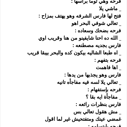
ﻓﺮﺣﻪ ﻭﻫﻲ ﺗﻮﻣﺄ ﺑﺮﺃﺳﻬﺎ :
_ ﻣﺎﺷﻲ ﻳﻼ
ﻓﺘﺢ ﻟﻬﺎ ﻓﺎﺭﺱ ﺍﻟﺸﺮﻓﻪ ﻭﻫﻮ ﻳﻬﺘﻒ ﺑﻤﺰﺍﺡ :
_ ﺗﻌﺎﻟﻲ ﺷﻮﻓﻲ ﺍﻟﺒﺤﺮ ﺍﻫﻮ
ﻓﺮﺣﻪ ﺑﻀﺤﻚ ﻭﺳﻌﺎﺩﻩ :
_ ﺍﻟﻠﻪ ﺩﻩ ﺍﺣﻨﺎ ﺷﺎﻳﻔﻴﻨﻮ ﻣﻦ ﻫﻨﺎ ﻭﻗﺮﻳﺐ ﺍﻭﻱ
ﻓﺎﺭﺱ ﺑﺠﺪﻳﻪ ﻣﺼﻄﻨﻌﻪ :
_ ﺍﻩ ﻃﺒﻌﺎ ﺍﻟﺸﺎﻟﻴﻪ ﺑﻴﻜﻮﻥ ﻛﺪﻩ ﻭﺍﻟﺒﺤﺮ ﺑﻴﺒﻘﺎ ﻗﺮﻳﺐ
ﻓﺮﺣﻪ ﺑﺘﻔﻬﻢ :
_ ﺍﻫﺎ ﻓﺎﻫﻤﺖ
ﻓﺎﺭﺱ ﻭﻫﻮ ﻳﺠﺬﺑﻬﺎ ﻣﻦ ﻳﺪﻫﺎ :
_ ﺗﻌﺎﻟﻲ ﻳﻼ ﻟﺴﻪ ﻓﻴﻪ ﻣﻔﺎﺟﺄﻩ ﺗﺎﻧﻴﻪ
ﻓﺮﺣﻪ ﺑﺈﺳﺘﻔﻬﺎﻡ :
_ ﻣﻔﺎﺟﺄﺓ ﺍﻳﻪ ﺑﻘﺎ ؟
ﻓﺎﺭﺱ ﺑﻨﻈﺮﺍﺕ ﺭﺍﺋﻌﻪ :
_ ﻣﺶ ﻫﻘﻮﻝ ﺗﻌﺎﻟﻲ ﺑﺲ
ﻏﻤﻀﻲ ﻋﻴﻨﻚ ﻭﻣﺘﻔﺘﺤﻴﺶ ﻏﻴﺮ ﻟﻤﺎ ﺍﻗﻮﻝ
ﻓﺮﺣﻪ ﺑﺈﺑﺘﺴﺎﻣﻪ :