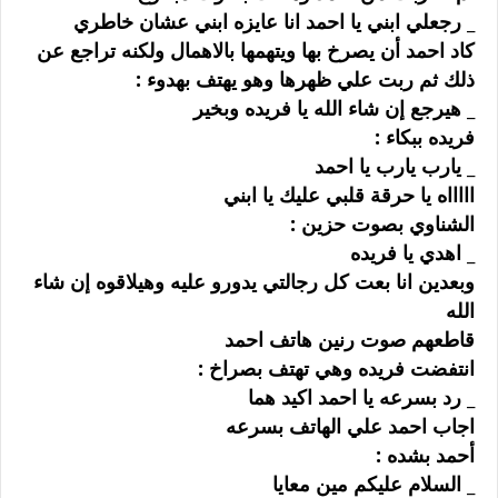
_ ﺭﺟﻌﻠﻲ ﺍﺑﻨﻲ ﻳﺎ ﺍﺣﻤﺪ ﺍﻧﺎ ﻋﺎﻳﺰﻩ ﺍﺑﻨﻲ ﻋﺸﺎﻥ ﺧﺎﻃﺮﻱ
ﻛﺎﺩ ﺍﺣﻤﺪ ﺃﻥ ﻳﺼﺮﺥ ﺑﻬﺎ ﻭﻳﺘﻬﻤﻬﺎ ﺑﺎﻻﻫﻤﺎﻝ ﻭﻟﻜﻨﻪ ﺗﺮﺍﺟﻊ ﻋﻦ
ﺫﻟﻚ ﺛﻢ ﺭﺑﺖ ﻋﻠﻲ ﻇﻬﺮﻫﺎ ﻭﻫﻮ ﻳﻬﺘﻒ ﺑﻬﺪﻭﺀ :
_ ﻫﻴﺮﺟﻊ ﺇﻥ ﺷﺎﺀ ﺍﻟﻠﻪ ﻳﺎ ﻓﺮﻳﺪﻩ ﻭﺑﺨﻴﺮ
ﻓﺮﻳﺪﻩ ﺑﺒﻜﺎﺀ :
_ ﻳﺎﺭﺏ ﻳﺎﺭﺏ ﻳﺎ ﺍﺣﻤﺪ
ﺍﺍﺍﺍﺍﻩ ﻳﺎ ﺣﺮﻗﺔ ﻗﻠﺒﻲ ﻋﻠﻴﻚ ﻳﺎ ﺍﺑﻨﻲ
ﺍﻟﺸﻨﺎﻭﻱ ﺑﺼﻮﺕ ﺣﺰﻳﻦ :
_ ﺍﻫﺪﻱ ﻳﺎ ﻓﺮﻳﺪﻩ
ﻭﺑﻌﺪﻳﻦ ﺍﻧﺎ ﺑﻌﺖ ﻛﻞ ﺭﺟﺎﻟﺘﻲ ﻳﺪﻭﺭﻭ ﻋﻠﻴﻪ ﻭﻫﻴﻼﻗﻮﻩ ﺇﻥ ﺷﺎﺀ
ﺍﻟﻠﻪ
ﻗﺎﻃﻌﻬﻢ ﺻﻮﺕ ﺭﻧﻴﻦ ﻫﺎﺗﻒ ﺍﺣﻤﺪ
ﺍﻧﺘﻔﻀﺖ ﻓﺮﻳﺪﻩ ﻭﻫﻲ ﺗﻬﺘﻒ ﺑﺼﺮﺍﺥ :
_ ﺭﺩ ﺑﺴﺮﻋﻪ ﻳﺎ ﺍﺣﻤﺪ ﺍﻛﻴﺪ ﻫﻤﺎ
ﺍﺟﺎﺏ ﺍﺣﻤﺪ ﻋﻠﻲ ﺍﻟﻬﺎﺗﻒ ﺑﺴﺮﻋﻪ
ﺃﺣﻤﺪ ﺑﺸﺪﻩ :
_ ﺍﻟﺴﻼﻡ ﻋﻠﻴﻜﻢ ﻣﻴﻦ ﻣﻌﺎﻳﺎ