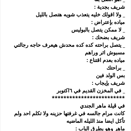
ﺷﺮﻳﻒ ﺑﺠﺪﻳﺔ :
_ ﻭﻻ ﺍﻗﻮﻟﻚ ﺧﻠﻴﻪ ﻳﺘﻌﺬﺏ ﺷﻮﻳﻪ ﻫﺘﺼﻞ ﺑﺎﻟﻠﻴﻞ
ﻣﻴﺎﺩﻩ ﺑﺈﻋﺘﺮﺍﺽ :
_ ﻻ ﻣﻤﻜﻦ ﻳﺘﺼﻞ ﺑﺎﻟﺒﻮﻟﻴﺲ
ﺷﺮﻳﻒ ﺑﻀﺤﻚ :
_ ﻳﺘﺼﻞ ﺑﺮﺍﺣﺘﻪ ﻛﺪﻩ ﻛﺪﻩ ﻣﺤﺪﺵ ﻫﻴﻌﺮﻑ ﺣﺎﺟﻪ ﺭﺟﺎﻟﺘﻲ
ﻣﺴﺒﻮﺵ ﺍﺛﺮ ﻭﺭﺍﻫﻢ
ﻣﻴﺎﺩﻩ ﺑﻌﺪﻡ ﺍﻗﺘﻨﺎﻉ :
_ ﺑﺮﺍﺣﺘﻚ
ﺑﺲ ﺍﻟﻮﻟﺪ ﻓﻴﻦ
ﺷﺮﻳﻒ ﺑﺈﻳﺠﺎﺏ :
_ ﻓﻲ ﺍﻟﻤﺨﺰﻥ ﺍﻟﻘﺪﻳﻢ ﻓﻲ ٦ﺍﻛﺘﻮﺑﺮ
*************************
ﻓﻲ ﭬﻴﻠﺔ ﻣﺎﻫﺮ ﺍﻟﺠﻨﺪﻱ
ﻛﺎﻧﺖ ﻣﺮﺍﻡ ﺟﺎﻟﺴﻪ ﻓﻲ ﻏﺮﻓﺘﻬﺎ ﺣﺰﻳﻨﻪ ﻭﻻ ﺗﻜﻠﻢ ﺍﺣﺪ ﻭﻟﻢ
ﺗﺄﻛﻞ ﺍﻳﻀﺎ ﻣﻨﺬ ﺍﻟﻠﻴﻠﻪ ﺍﻟﻤﺎﺿﻴﻪ
ﻣﺎﻫﺮ ﻭﻫﻮ ﻳﻄﺮﻕ ﺍﻟﺒﺎﺏ :