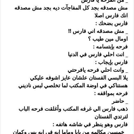
ﻣﺶ ﻣﺼﺪﻗﻪ ﺑﺠﺪ ﻛﻞ ﺍﻟﻤﻔﺎﺟﺂﺕ ﺩﻳﻪ ﺑﺠﺪ ﻣﺶ ﻣﺼﺪﻗﻪ
ﺍﻧﻚ ﻓﺎﺭﺱ ﺍﺻﻼ
ﻓﺎﺭﺱ ﺑﻀﺤﻚ :
_ ﻣﺶ ﻣﺼﺪﻗﻪ ﺍﻧﻲ ﻓﺎﺭﺱ !!
ﺍﻭﻣﺎﻝ ﻣﻴﻦ ﻃﻴﺐ ؟
ﻓﺮﺣﻪ ﺑﺈﺑﺘﺴﺎﻣﻪ :
_ ﺍﻧﺖ ﺍﺣﻠﻲ ﻓﺎﺭﺱ ﻓﻲ ﺍﻟﺪﻧﻴﺎ
ﻓﺎﺭﺱ ﺑﺈﻳﺠﺎﺏ :
_ ﻭﺍﻧﺖ ﺍﺣﻠﻲ ﻓﺮﺣﻪ ﻳﺎﻓﺮﺣﺘﻲ
ﻳﻼ ﺍﻟﺒﺴﻲ ﺍﻟﻔﺴﺘﺎﻥ ﻋﻠﺸﺎﻥ ﻋﺎﻳﺰ ﺍﺷﻮﻓﻪ ﻋﻠﻴﻜﻲ
ﻫﺴﺘﻨﺎﻛﻲ ﻓﻲ ﺍﻭﺿﺔ ﺍﻟﻤﻜﺘﺐ ﻟﻤﺎ ﺗﺨﻠﺼﻲ ﻟﺒﺲ ﻧﺎﺩﻳﻨﻲ
ﻓﺮﺣﻪ ﺑﻤﻮﺍﻗﻔﻪ :
_ ﺣﺎﺿﺮ
ﺫﻫﺐ ﻓﺎﺭﺱ ﺍﻟﻲ ﻏﺮﻓﻪ ﺍﻟﻤﻜﺘﺐ ﻭﺃﻏﻠﻘﺖ ﻓﺮﺣﻪ ﺍﻟﺒﺎﺏ
ﻟﺘﺮﺗﺪﻱ ﺍﻟﻔﺴﺘﺎﻥ
ﻓﺎﺭﺱ ﻭﻫﻮ ﻳﻨﻈﺮ ﻓﻲ ﺷﺎﺷﻪ ﻫﺎﺗﻔﻪ :
_ ﺧﻤﺴﻴﻦ ﻣﻜﺎﻟﻤﻪ ﻣﻦ ﺑﺎﺑﺎ ﻭﻣﺎﻣﺎ ﺍﻳﻪ ﻓﻲ ﺍﻳﻪ ﺑﺲ ﻭﻛﻤﺎﻥ