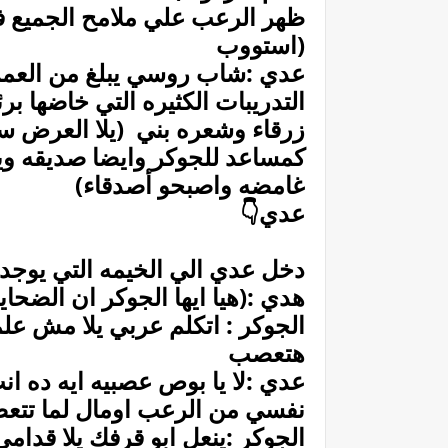
ظهر الرعب علي ملامح الجميع ف
(استووب
التدريبات الكثيره التي خاضها ب
زرقاء وشعره بني (يلا العرض 
كمساعد للجوكر وايضا صديقه وي
غامضه واصبحو أصدقاء)
عدي👇
دخل عدي الي الخيمه التي يوجد 
هدي :(هيا ايها الجوكر ان الضحاي
الجوكر : اتكلم عربي يلا مش علم
هتعصب
عدي :لا يا بوص عصبيه ايه ده 
نفسي من الرعب اومال لما تت
الجوكر :ينعل ابو قرفك يلا قدام