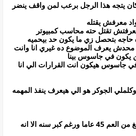
 كان يتجه هذا الرجل برعب لمن واقف ينضر
واد معرفش يقتله
 معرفتش تقتل حته محاسب كمبيوتر
وه حاجه بتحصل زي ما يكون حد بيحميه
ه محدش يعرف الموضوع ده غيري انا وانت
كن يكون في جاسوس بينا
 في جاسوس هيكون انت القرارات الي انا
لملي الجوكر هو الي هيعرف ينفذ المهمه
عادل المنشاوي :زعيم المافيا يبلغ من العم 45 عاما ورغم كبر سنه الا انه