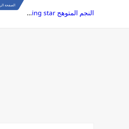
الصفحة الر
النجم المتوهج The glowing star