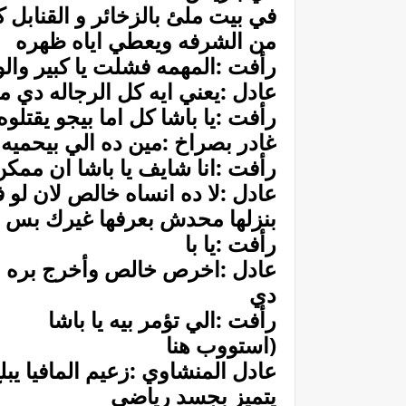
في بيت ملئ بالزخائر و القنابل
من الشرفه ويعطي اياه ظهره
رأفت :المهمه فشلت يا كبير وال
عادل :يعني ايه كل الرجاله دي
رأفت :يا باشا كل اما بيجو يقتل
غادر بصراخ :مين ده الي بيحمي
رأفت :انا شايف يا باشا ان مم
عادل :لا ده انساه خالص لان لو
بنزلها محدش بعرفها غيرك بس
رأفت :يا با
عادل :اخرص خالص وأخرج بره وك
دي
رأفت :الي تؤمر بيه يا باشا
(استووب هنا
يتميز بجسد رياضي