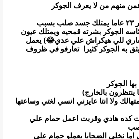
من منهم من لا يعرف الجوكر
عدي :شاب روسي يبلغ من العمر ٢٣ عاما يمتلك جسد صلب بسبب
رئاسه الجوكر بشرته قمحيه ويمتلك عيون
ساري للي هيكراش علي عدي😂) يعمل
ثق به الجوكر كثيرا تعارفو في ظروف
بها الجوكر
ا ينتظرون بالخارج)
تهالك ولا انتا عايزني انسي لغتي وساعتها
انت كده هادي وقربت اعمل حمام علي
عصب
ي اما نخلي الضحايا يعملو حمام علي