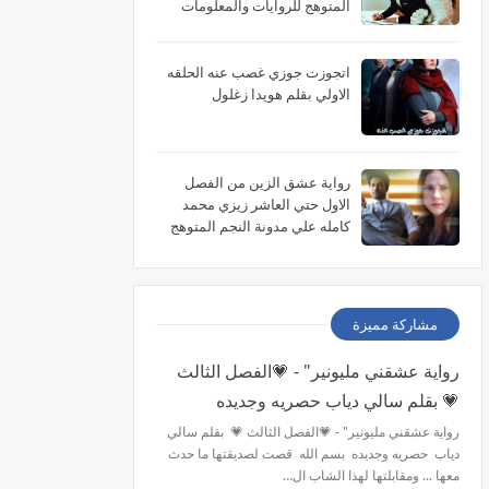
المتوهج للروايات والمعلومات
اتجوزت جوزي غصب عنه الحلقه
الاولي بقلم هويدا زغلول
رواية عشق الزين من الفصل
الاول حتي العاشر زيزي محمد
كامله علي مدونة النجم المتوهج
للروايات
مشاركة مميزة
رواية عشقني مليونير" - 💗الفصل الثالث
💗 بقلم سالي دياب حصريه وجديده
رواية عشقني مليونير" - 💗الفصل الثالث 💗 بقلم سالي
دياب حصريه وجديده بسم الله قصت لصديقتها ما حدث
معها ... ومقابلتها لهذا الشاب ال…