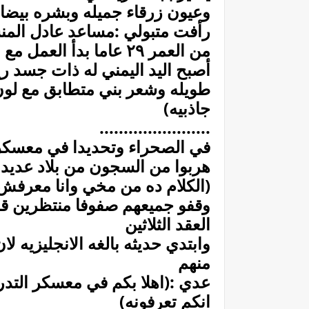
وعيون زرقاء جميله وبشره بيضا
رأفت متبولي :مساعد عادل المن
من العمر ٢٩ عاما بدأ 
أصبح اليد اليمني له ذات جسد
طويله وشعر بني متطابق مع لون ع
جاذبيه)
.......................
في الصحراء وتحديدا في معسكر 
هربوا من السجون من بلاد عديده 
(الكلام ده من مخي وانا معرفش ا
وقفو جميعهم صفوفا منتظرين قا
العقد الثلاثين
وابتدي حديثه بالغه الانجليزيه لا
منهم
عدي :(اهلا بكم في معسكر الت
انكم تعرفونه)