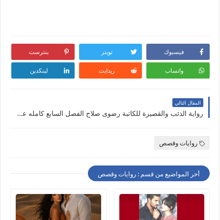
فيسبوك
تويتر
بنترست
واتساب
ريدايت
لينكدين
المقال التالي
رواية الذئب والقصيرة للكاتبة رضوى صلاح الفصل السابع كامله علي مدونة النجم المتوهج للروايات
روايات وقصص
أخر المواضيع من قسم : روايات وقصص