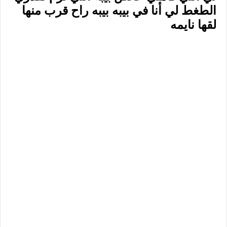
الطغط لي أنا في بيبه بيبه راح قرب منها
لقها نايمه