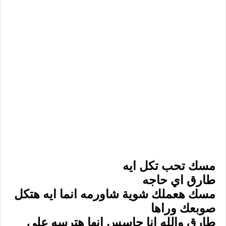
مسك تحب تكل ايه
طارق اي حاجه
مسك هعملك شوية شاورمه انما ايه هتكل
صوبعك وراها
طارق والله انا حاسس انها هترسه علي