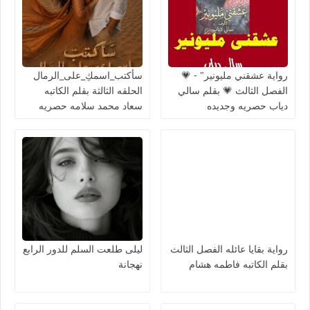
رواية عشقني مليونير" - 💗
سأكتب_اسمكِ_على_الرمال
الفصل الثالث 💗 بقلم سالي
الحلقه الثالثة بقلم الكاتبه
دياب حصريه وجديده
سعاد محمد سلامه حصريه
وجديده
رواية بقايا عائله الفصل الثالث
ليلى طلعت السلم للدور الرابع
بقلم الكاتبه فاطمه هشام
نهجانة