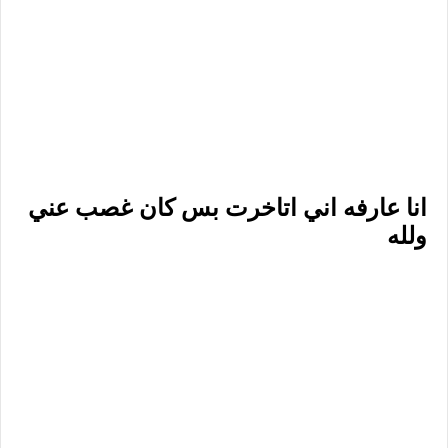
انا عارفه اني اتاخرت بس كان غصب عني
ولله