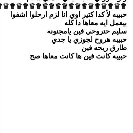
♕♕♕♕♕♕♕♕♕♕♕♕♕♕♕♕♕♕♕♕
حبيبه لأ كدا كتير اوي انا لزم ارحلوا اشفوا
بيعمل ايه معاها دا كله
سليم حتروحي فين يامجنونه
حبيبه هروح لجوزي يا جدي
طارق ريحه فين
حبيبه كانت فين ها كانت معاها صح