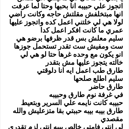
اتجوز علي حبيبه انا بحبها وحتا لما عرفت
انها مبتخلفش مقلتش حاجه وكانت راضي
لولا هي لي خلتني اعمل كده واتجوز عليها
عمري ما كانت افكر اعمل كدا
سليم معلش بس قدر ظرفها برضو هي
ست ومفيش ست تقدر تستحمل جوزها
انو يكون مع وحده غرها حتا لو هي لي
خالته يتجوز عليها مش بتقدر
طارق طب اعمل ايه انا دلوقتي
سليم اطلع صلحها
طارق حاضر
في غرفة نوم طارق وحبيبه
حبيبه كانت نايمه علي السرير وبتعيط
طارق بيبه بيبه حببتي بقا متزعليش والله
مقصدي
لي انتي فامتي خالص بيبه انتي لزم تقدري