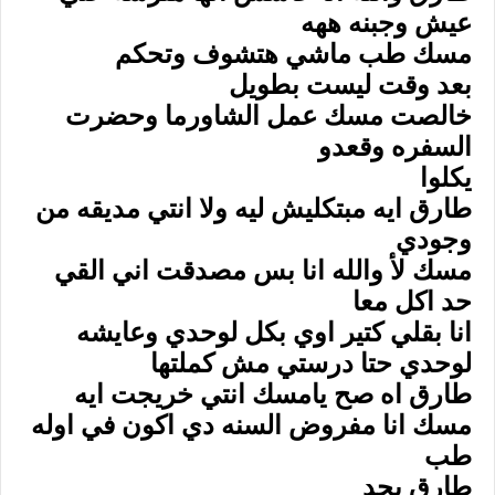
عيش وجبنه ههه
مسك طب ماشي هتشوف وتحكم
بعد وقت ليست بطويل
خالصت مسك عمل الشاورما وحضرت
السفره وقعدو
يكلوا
طارق ايه مبتكليش ليه ولا انتي مديقه من
وجودي
مسك لأ والله انا بس مصدقت اني القي
حد اكل معا
انا بقلي كتير اوي بكل لوحدي وعايشه
لوحدي حتا درستي مش كملتها
طارق اه صح يامسك انتي خريجت ايه
مسك انا مفروض السنه دي اكون في اوله
طب
طارق بجد