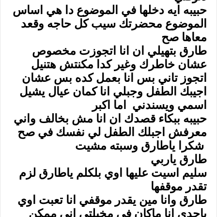
حبيبه ايه دخلها في الموضوع دا هي اساس
الموضوع محضرتك سيب كل حاجه وقعد
معاها صح
طارق بتهيلي ان انا اتجوزت مخصوص
عشان خاطرك وغير كدا مكنتش هتنيل
اتجوز تاني بس انا بعمل كده بس عشان
اجيبك الطفل وجبلي انا كمان عيال يشيل
اسمي ويسندني اما اكبر
حبيبه ببكاء قصدك ان انا مش بخالف واني
معرفش اجبلك الطفل لي نفسك في صح
شكرا ياطارق وسبته مشيت
طارق ياربي
سليم اسيت عليها اوي بلكلم ياطارق لزم
تقدر موقفها
طارق وانا مين يقدر موقفي انا تعبت اوي
ياجدي انا ماكان في مخيلتي اني ممكن