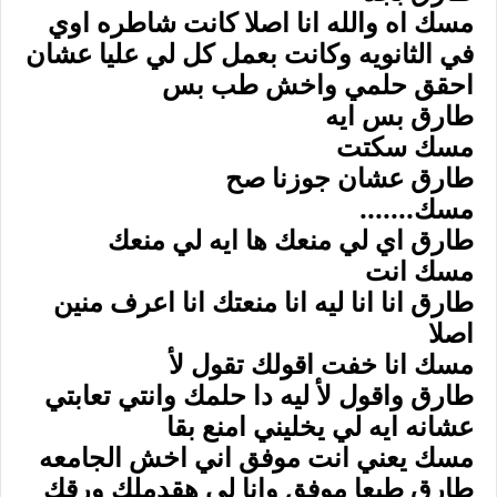
مسك اه والله انا اصلا كانت شاطره اوي
في الثانويه وكانت بعمل كل لي عليا عشان
احقق حلمي واخش طب بس
طارق بس ايه
مسك سكتت
طارق عشان جوزنا صح
مسك.......
طارق اي لي منعك ها ايه لي منعك
مسك انت
طارق انا انا ليه انا منعتك انا اعرف منين
اصلا
مسك انا خفت اقولك تقول لأ
طارق واقول لأ ليه دا حلمك وانتي تعابتي
عشانه ايه لي يخليني امنع بقا
مسك يعني انت موفق اني اخش الجامعه
طارق طبعا موفق وانا لي هقدملك ورقك