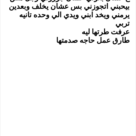
بيحبني اتجوزني بس عشان يخلف وبعدين
يرمني ويخد ابني ويدي الي وحده تانيه
تربي
عرفت طرتها ليه
طارق عمل حاجه صدمتها