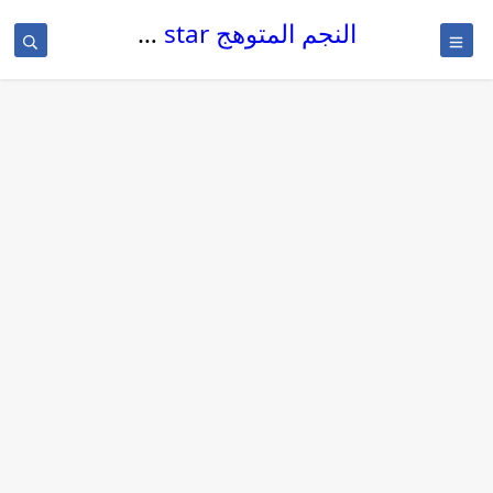
النجم المتوهج The glowing star