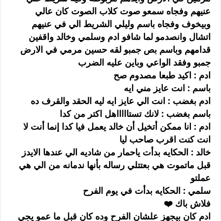
عنيهم وفجاه سمعو صوت كلاب الصوت كان عالي
وبيخوف وفجاه باسم وليلي الشريط الي في عنيهم
اتشال وانصدمو لما شافو ادم وسلمي وخالد واقفين
قدامهم وباسم بص جمبو لقه حسين مرمي في الارض
جمبو وفقد الواعي وباين عليه الضرب
ادم : اكيد طبعا مصدوم صح
باسم : انت عايز مني ايه
ادم بغضب : انت الي عايز ايه ليه الحقد والقرف ده
باسم بغضب : لانك تستاااااهل اكتر من كدا
ادم : انا ممكن أتخيل أن خالد يعمل فيا كدا إنما أنت لا
انت كنت اقرب صاحب ليا
خالد : الحكايه بدأت ياحمار من شاديه الي عندها الايدز
قبل ماتموت هي بعتتلي رساله بأنها ندمانه من الي هي
عملتو
سلمي : الحكايه بدأت في يوم الفرح
فلاش باك ❤️
ادم كان بيجهز علشان الفرح وده كان قبل ما عمو يجي