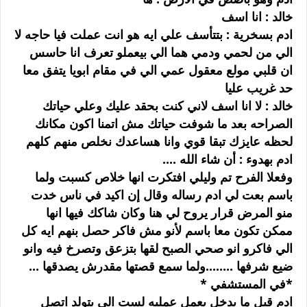
خالد : انا اسف
ادم بسخرية : بتتأسف علي ايه هو انت عملت فيا حاجه لا
الي من لحمي ودمي هما الي بيعملو تعرف انا حاسس
ان قلبي مولع معقول عمي الي في مقام ابويا يتفق معا
حد غريب عليا
خالد : لا انا اسف لاني كنت بحقد عليك وعلي حياتك
الصراحه بعد ما شوفت حياتك مش اتمنا اكون مكانك
لحظه عايزك تبقا قوي وانا هساعدك نخلص منهم كلهم
ادم بهدوء : أن شاء الله ....
وفعلا الفرح تم وليلي افتكرت انها خلاص كسبت ولما
باسم بعت لي ادم رساله وقال إن اكيد في ناس خدت
منو المرض قرار يروح لي هنا وكان شاكك فيها انها
ممكن تكون معا باسم لأنو مش فاكر حصل بنهم ايه كل
الي فاكرو انو صحي الصبح لقها بتزعق وتصرخ فيه وانو
ضيع شرفها ........ولما سمع قصتها مقدرش يصدقها ...
*في المستشفي *
ادم قبل ما يدخل يعمل عمليه لست الي بتولد اتصل