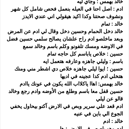
خالد بهمس : وجاي ليه
ادم : اصل احنا في العيله بنعمل فحص شامل كل شهر
ونشوف صحتنا وكدا اكيد هيقولي اني عندي الايدز
خالد : تمام
خالد دخل الحمام وحسين دخل وقال لي ادم عن المرض
وبعد ماخلصو ادم راح علشان يصالح سلمي حسين فضل
في الاوضه ومسك تلفونو وكلم باسم وخالد سمع
حسين : خلاص ياباسم كل حاجه تمام
باسم : وليلي جاهزه وعارفه هتعمل ايه
حسين ؛ ايوا ليلي جاهزه خلاص دي اشطر مني ومنك
هتخلي ادم كدا عجينه في اديها
خالد بهمس: اهاا ياكلااب الله يكون في عونك ياادم
حسين قفل معا باسم وطلع من الأوضه وادم رجع وخالد
قالو عن ليلي
ادم قعد علي سرير وبص في الارض آكنو بيحاول يخفي
الجوع الي باين في عنيه
خالد : ادم
ادم وهو باصص في الارض : ها