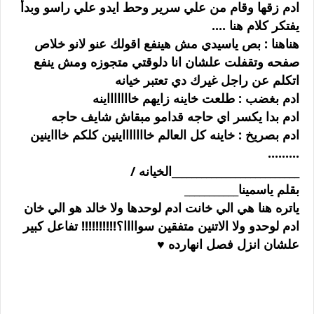
ادم زقها وقام من علي سرير وحط ايدو علي راسو وبدأ
يفتكر كلام هنا ....
هناهنا : بص ياسيدي مش هينفع اقولك عنو لانو خلاص
صفحه وتقفلت علشان انا دلوقتي متجوزه ومش ينفع
اتكلم عن راجل غيرك دي تعتبر خيانه
ادم بغضب : طلعت خاينه زايهم خاااااااينه
ادم بدا يكسر اي حاجه قدامو مبقاش شايف حاجه
ادم بصريخ : خاينه كل العالم خاااااااينين كلكم خاااينين
.........
__________________________الخيانه /
بقلم ياسمينا___________
ياتره هنا هي الي خانت ادم لوحدها ولا خالد هو الي خان
ادم لوحدو ولا الاتنين متفقين سواااا؟!!!!!!!!!! تفاعل كبير
علشان انزل فصل انهارده ♥️