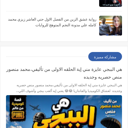
رواية عشق الزين من الفصل الاول حتي العاشر زيزي محمد
كامله علي مدونة النجم المتوهج للروايات
مشاركة مميزة
هي الببجي عايزة مني إية الحلقه الاولى من تأليفي،محمد منصور
منص حصريه وجديده
هي الببجي عايزة مني إية الحلقه الاولى من تأليفي،محمد منصور منص حصريه
وجديده لعشاق الكوميديا والفانتازيا 😂😂 يعني إيه ألعب ببجي وأشوف اللي…