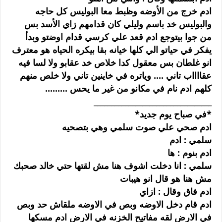
ادم خرج من الأوضه وظبط معا البوليس كل حاجه
والبوليس خد باسم وليلي كان قدامهم زاي الأسد بس
من جوا بيتوجع ادم قعد علي كرسي قدام اوضتو وبدأ
يفكر في حياتو الي كلها خيانه بقا بيكره الحياه هو معترف
انو غلطان بس معقول كدا خلاص خد عقابو ولا لسا فيه
عقااااب تاني .... وياتره في خاينين تاني ولا خلص منهم
كلهم ادم نام في مكانو من غير ما يحس .........
__________________________________
*في صباح يوم جديد*
ادم صحي علي صوت سلمي وهي بتصحيه
سلمي : ادم
ادم بنوم : ها
سلمي : انا دخلت اشوف هنا مش لقتها حتي خالد صحبك
مش هنا هو قال انو هيبات
ادم فاق وقال : ازاي
ادم قام دخل الاوضه وبص في الاوضه ملقاش حد وبص
في الارض لقه مفاتيح الخزنه في الارض ادم مسكها