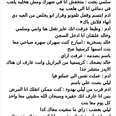
سلمي بعتت : متخفش انا في ضهرك ومش هخليه يلعب
في دماغي انا الي هلعب بيه
ادم ابتسم وقفل تلفونو وقرار انو يخلص من العبه دي
انهاء فلاش باك♥️
ادم : وطبعا عرفت انك عايز تقتل هنا وابني وسلمي
وخالد علشان انا ادخل السجن
خالد بسخرية : امبارح كنت سهران سهره صباحي معا
بنت اسمها كرستينا صح
باسم بصدمه : عرفت ازاي
خالد بضحك : كريستينا من البرازيل وانت عارف ان هناك
الايدز منتشر جدا
ادم : عملت نفس الي عملتو فيا
ليلي بصت علي باسم
ادم قرب من ليلي بهدوء : كنت ممكن انقلك انا المرض
بس انا عارف انك حقيره وسبحان الله مشيتي معا واحد
كل يوم معا بنت
ليلي بغضب : زاي ما مشيت معاك كدا