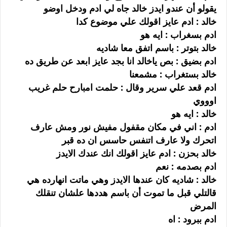
يقولو أن عندو ايدز خالد جاه لي ادم ودخل اوضو
خالد : ادم عايز اقولك علي موضوع كدا
ادم بسغراب : ايه هو
خالد بتوتر : باسم اتفق معا شاديه
ادم بضيق : بص ياخالد انا بجد عايز ابعد عن طريق ده
خالد بستغراب : مشمعنا
ادم قعد علي سرير وقال : حلمت امبارح حلم غريب
اوووي
خالد : ايه هو
ادم : اني في مكان مقفول مفيش نور ومش عارف
اتحرك ولا عارف اتنفس حاسس ان ده قبر
خالد بحزن : ادم عايز اقولك انك عندك الايدز
ادم بصدمه : نعم
خالد : شاديه كان عندها الايدز وهي ماتت انهارده هي
قالتلي قبل ما تموت أن باسم هددها علشان تنقلك
المرض
ادم ببرود : اه