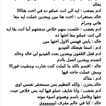
بخالد
ادم بضغب : ايه الي انت عملتو ده في اخت هنااااا
خالد بستغراب : اخت هنا مين وبعدين عملت ايه معا
هاني ومرام
ادم بغضب : خلصت منهم خلاص سجنتهم أما انت بقا ايه
الي انت عملتو معا اختها ده
خالد : يابني فهمني الاول اختها مين
ادم : استنا هبعتلك الفيديو
ادم قفل التلفون وبعدين بعت الفيديو لي خالد وخالد
اتصدم وبعدين اتصل باادم
خالد : اقسم بالله ما كملت كنت شارب ومشيت فورااا
ومش عملت حاجه فيها
ادم : متاكد
خالد.بحزن : والله العظيم بس مستحقر نفسي اوي
ادم بغضب : وانا شايف عملو فيها ايه بس خلاص جبت
حقها وفاضل باسم وهموتو اسوء موته
خالد : كنا في عالم مقرف اووووووي