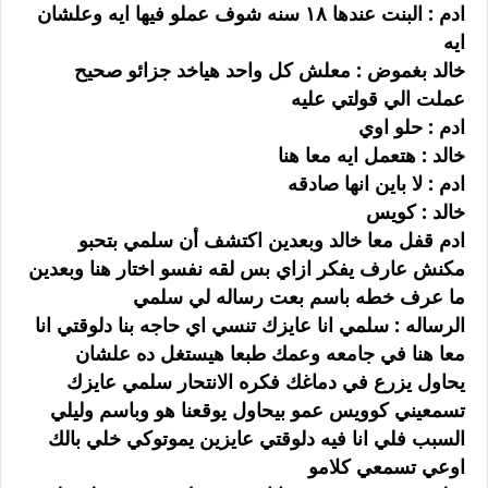
ادم : البنت عندها ١٨ سنه شوف عملو فيها ايه وعلشان
ايه
خالد بغموض : معلش كل واحد هياخد جزائو صحيح
عملت الي قولتي عليه
ادم : حلو اوي
خالد : هتعمل ايه معا هنا
ادم : لا باين انها صادقه
خالد : كويس
ادم قفل معا خالد وبعدين اكتشف أن سلمي بتحبو
مكنش عارف يفكر ازاي بس لقه نفسو اختار هنا وبعدين
ما عرف خطه باسم بعت رساله لي سلمي
الرساله : سلمي انا عايزك تنسي اي حاجه بنا دلوقتي انا
معا هنا في جامعه وعمك طبعا هيستغل ده علشان
يحاول يزرع في دماغك فكره الانتحار سلمي عايزك
تسمعيني كوويس عمو بيحاول يوقعنا هو وباسم وليلي
السبب فلي انا فيه دلوقتي عايزين يموتوكي خلي بالك
اوعي تسمعي كلامو