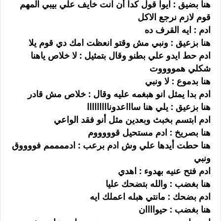
هنا بضيق : ايوا قول كدا أن انت خايف علي بيبي المهم
قوم لازم نرجع الاكل
ادم : ايه القرف ده
هنا بزعيق : ونبي مش وقتو انعظت امك دي قوم يلا
ادم حط ايدو علي بطنو وقال بتمثيل : لا خلاص ياهنا
شكلي همووووت
هنا بدموع : لا ونبي
ادم بدا يمثل انو هبغمه عليه وقال : خلاص مش قادر
هنا بزعيق : يلي هنا ساااعدونااااااااا
ادم ابتسم بخبث وبعدين مثل أنو فقد الواعي
هنا بصريخ : ادم مستحيل قوووووم
هنا حطت أيدها علي وش ادم برعب : ادممممم فووووق
ونبي
ادم فتح عنيه بهدوء : اهدي
هنا بغضب : والله بتضحك عليا
ادم بضحك : مانتي هبله اعملك ايه
هنا بغضب : حيواااان