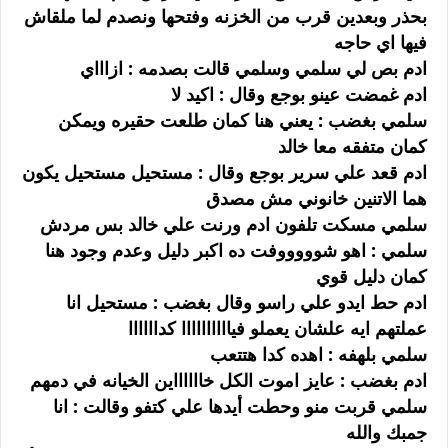
بحذر وبعدين قرب من الخزنه وفتحها ونصدم لما ملقاش
فيها اي حاجه
ادم بص لي سلمي وسلمي قالت بصدمه : ازاااي
ادم غمضت عينو بوجع وقال : اكيد لا
سلمي بغضب : يعني هنا كمان طلعت حقيره ويمكن
كمان متفقه معا خالد
ادم قعد علي سرير بوجع وقال : مستحيل مستحيل يكون
هما الاتنين خانوني مش مصدق
سلمي مسكت تلفون ادم ورنت علي خالد بس مردش
سلمي : اهو شوووووفت ده اكبر دليل وعدم وجود هنا
كمان دليل قوي
ادم حط ايدو علي راسو وقال بغضب : مستحيل انا
عملتهم ايه علشان يعملو فياااااااااا كداااااا
سلمي بلهفه : اهده كدا هتتعب
ادم بغضب : عايز اموت الكل خااااااين الخيانه في دمهم
سلمي قربت منو وحطت أيدها علي كتفو وقالت : انا
جمبك والله