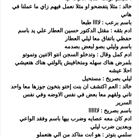
خالد : مثلا يتفضحو او مثلا نعمل فيهم زاي ما عملنا في
هاني
باسم برعب : لاااا طبعا
ادم بثقه : مقتل الدكتور حسين العطار علي يد باسم
حفظي باتفاق معا ليلي العطار
باسم وليلي بصو لبعض بصدمه
ادم كمل وقال : وتدخلو السجن انتو الاتنين وتموتو
بلمرض هناك سهله ومتخافيش يالولتي هناك هتعيشي
احلا عيشه
ليلي بصريخ : مستحيل
خالد : العم اكتشف ان بنت إختو بتخون جوزها معا واحد
تاني ولقهم معا بعض في نفس الاوضه وفي نفس
السرير
باسم بصريخ : لاااااا
ادم كان معه عصايه وضرب بيها باسم وفقد الواعي
وبعدين ضرب ليلي
سلمي بتوتر : هو انت متاكد من الي هتعملو