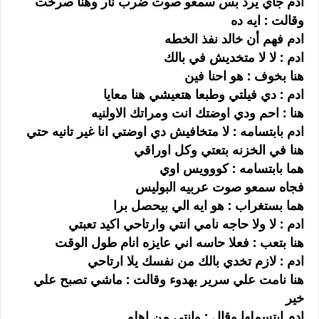
ادم جاي يرد بس سمعو صوت ضرب نار وهنا صرخت
وقالت : ايه ده
ادم فهم أن خالد نفذ الخطه
ادم : لا لا متخديش في بالك
هنا بخوف : هو احنا فين
ادم : دي فيلتي وطبعا هتعيشي هنا معايا
هنا : احم ودي اوضتك انت ومراتك الاولنيه
ادم بابتسامه : لا متخافيش دي اوضتي انا غير تانيه حتي
هنا في الخزنه بتعتي وكل اوراقي
هما بابتسامه : كووويس اوي
فجاه سمعو صوت عربيه البوليس
هما بستغراب : هو ايه الي بيحصل برا
ادم : لا ولا حاجه نامي انتي وارتاحي اكيد تعبتي
هنا بتعب : فعلا حاسه اني عايزه انام طول الوقت
ادم : لازم تخدي بالك من نفسك يلا ارتاحي
هنا نامت علي سرير بهدوء وقالت : ماشي تصبح علي
خير
ادم ابتسملها وقال : وانتي من اهلو