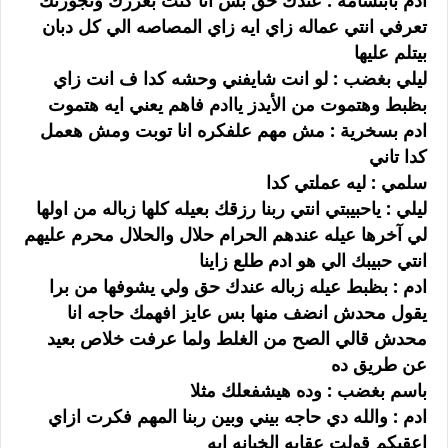
ادم بابتسامه : عندك حق بس انا كنت بعززك وتجوزتك
تعرفي انتي عماله زاي ايه زاي المصاصه الي كل دبان
بيتلم عليها
ليلي بغضب : لو انت شايفني وحشه كدا ف انت زاي
بظبط وهتموت من الأيدز ياادم فاهم يعني ايه هتموت
ادم بسخرية : مش مهم علفكره انا توبت ومش هعمل
كدا تاني
سلمي : ليه عملتي كدا
ليلي : ياحبيبتي انتي ربنا رزقك بعيله كلها زباله من اولها
لي آخرها عيله عندهم الحرام حلال والحلال محرم عليهم
انتي حبيبك الي هو ادم طلع زاينا
ادم : بظبط عيله زباله عندك حق ولي يشوفها من برا
يقول محدش انضف منها بس عايز افهمك حاجه انا
محدش قالي الصح من الغلط ولما عرفت خلاص بعيد
عن طريق ده
باسم بغضب : وده هيشفعلك مثلا
ادم : والله دي حاجه بيني وبين ربنا المهم فكرت ازاي
اعقبكم قولت عقابه الخيانه ايه