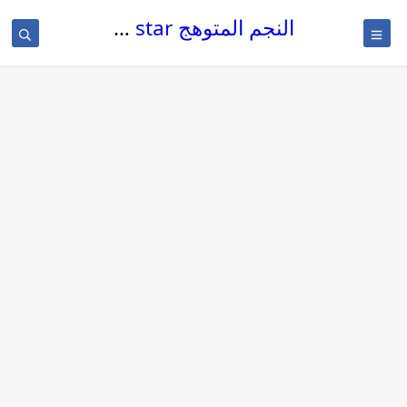
النجم المتوهج The glowing star