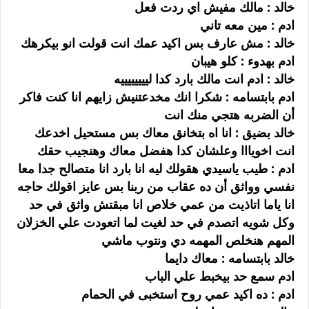
خالد : مالك مفيش اي ردت فعل
ادم : مين معه تاني
خالد : مش عارف بس اكيد عمك انت قولت انو بيكرهك
ادم بهدوء : كلو هيبان
خالد : ادم انت مالك بارد كدا لييييييييه
ادم بابتسامه : شكرا انك مخدعتنيش زايهم انا كنت فاكر
أن الضربه هتجي منك انت
خالد بضيق : انا اه بتخانق معاك بس مستحيل اخدعك
انت اخويااا وعلشان كدا هفضل معاك وهنجيب حقك
ادم : طيب ياسيدي هقولك ليه انا بارد انا متصالح جدا معا
نفسي وواثق أن ده عقاب من ربنا بس عايز اقولك حاجه
انا ياما اتاذيت من عمي خلاص انا مبقتش واثق في حد
وكل شويه اتصدم في حد لغيت لما اتعودت علي الخزلان
المهم هنخلص المهمه دي ونتوب ماشي
خالد بابتسامه : معاك دايما
ادم سمع حد بيخبط علي الباب
ادم : ده اكيد عمي روح استخبى في الحمام