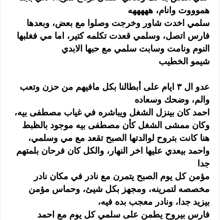
هموووت وانام، هههههه
سلمي اخدت شاور وخرجت وصلوا مع بعض، وبعدها
فارس اتصل، وسلمي قعدت تكلمه كتير، اما مي فغلبها
النوم ونامت وسابت سلمي مع حبها الابدي
شيمو الخطيب
عدو ال ٣ ايام على أبطالنا بكل مافيهم من حزن وتعب
والم، وضحك وسعاده
احمد كان بينزل الشغل ويباشره في غياب مصطفى بيه،
وكان ممشى الشغل كأن مصطفى بيه موجود بالظبط
هنا كانت بتروح لوالدتها الصبح تقعد مع مي وسلمي،
واحمد بيعدي عليها اخر النهار، والكل كان فرحان بلمتهم
جدا
مؤمن كل يوم الصبح يتمرن مع نادر في مكان نادر
مخصصه لتمرينه، ومجهز بكل شيئ، وحماس مؤمن
بيزيد جدا، ونادر معجب بده فيه،
فارس بيروح يطمن على سلمي كل يوم مع احمد