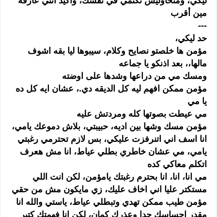
ليكي، ومتحاوليش تكتمي في نفسك، واكيد انتي عارفه
مين أقرب
---
حد ليكي،
مؤمن ها خلصتو نصايح وكلام، سيبوها ليا بقه اشوف
مالها،، بعد اذنكو يا جماعه
ومسك مي من دراعها وشدها على اوضته
مؤمن ممكن افهم ليه كل الديقه دي.، عشان ايه كل ده
يا مي
مي عيطت بصوتها كله ومردتش عليه
مؤمن مسك وشها بين اديه، حبيبتي، بلاش دموعك يامي،
انا اسف اني اتنرفزت عليكي، بس لازم تحترمي رغبتي
يامي، مي عشان خاطري بطلي عياط، انا مش هعرف
اتكلم معاكي كده
مي انا، انا، انا بحترم رغبتك يامؤمن، لكن انت اللي
مستكتر عليا اني اخاف عليك، زي مايكون مش من حقي
مؤمن طيب ممكن تهدي وتبطلي عياط، ياستي والله انا
مقدر احساسك جدا وعذرك كمان، لكن انا فهمتك كتير