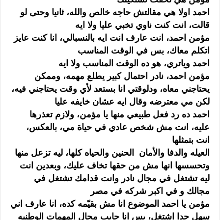
احمد اولا هي مقالتش حاجه خالص والله، ثانيا وحتى لو
قالت، انت كنت ناوي تخبي عليا ولا ايه
مؤمن احمد، انت عارف انت ايه بالنسبالي، انا كنت عايز
اتكلم معاك، بس في الوقت المناسب
احمد وياتري، هو ده الوقت المناسب ولا ايه
مؤمن احمد، نادر احتمال كبير يطلع مهمه، وممكن
يحتاجني معاه، ودلوقتي انا بستعد لأي وقت يحتاجني فيه،
لكن مي معترضه وقال ايه عشان خايفه عليا
احمد ده رد فعل طبيعي منها يا مؤمن، ولازم تعذرها
عليه، انت مش شخص عادي في حياة مي، بالعكس،
انت بتمثلها
العيله والدفا والأمان الحنين والحياه كلها، ليه تزعل منها
وتحسسها انها مش من حقها تخاف عليك، وبعدين انت
ليه تشتغل في مجال نادر وانت قدامك تشتغل في
مجالك و في اكبر شركه في مصر
مؤمن يا احمد الموضوع انا مش بقيّمه كده، انا عارف اني
سهل جدا اشتغل، بس انا حابب مجال المهمات الوطنيه