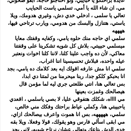
عايده براحتكو يا حبايبي، ولو احتاجتو حاجه، ابقو صحوني،
مي، ان شاء الله يا أمي، تسلمي ياست الحبايب
تعالي يا سلمى ، ادخلي خدي دش، وغيري هدومك، ويلا
ياستي، هتنازل والبسك من هدومي، ويارب ترتاحي فيها،
ههههه
سلمي اي حاجه منك حلوه يامي، وكفايه وقفتك معايا
ميسلمي حبيبتي، بلاش كل شويه تشكرينا على وقفتنا
معاكي، لأن ده واجب علينا كلنا، لاننا كلنا اخوات ونعتبر
عيله واحده، فبلاش تحسيسينا اننا اغراب،
سلمي انا مش عارفه اقولك ايه بعد كلامك ده يامي، بجد
انا بحبكو كلكو جدا، ربنا ميحرمنا من لمتنا دي ابدا،
بس تعالي هنا، انتي طلعتي جري ليه لما مؤمن قال
هيصالحك وغمزت بعينها
مي ااااه، شكلك هتفوقي عليا، لا بصي ياسلمي ، اقعدي
ياحبيبتي هنا، وكملي عياط براحتك وفكك مني خالص،
سلمي، هههههه، بس انا هموت واعرف بيصالحك ازاي،
مي ابقى اسألي فارس وهو يقولك، قولا وفعلا، ويلا بقه
خدي الدش بتاعك وتعالي عشان نرتاح شويه، لاني بجد