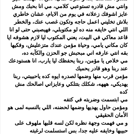
وانتي مش قادره تستوعبي كلامي، مي انا بحبك ومش
عايز اشوفك زعلانه في يوم من الايام، عشان خاطري
بلاش تخليني اعمل حاجه وتكون غصب عنك، والخطر
اللي انتي خايفه منه ده لو مكتوبلي، فهيصبني حتى لو انا
قاعد معاكي في البيت، يعني المكتوب ليا لازم هشوفه ايا
كان مكاني يامي، وحياة مؤمن عندك متزعليش، وفكيها
بقه انتي عارفه اني مبحبش جو الحزن والكآبه ده،
مي خلاص يا مؤمن، ربنا يحفظك ليا يارب، انا هستودعك
عند ربنا وهو قادر يحميك
مؤمن قرب منها وضمها لصدره ايوه كده ياحبيبتي، ربنا
يهديكي، هههه، شكلك بتتلكي وعايزاني اصالحك مش
كده
مي ابتسمت وضربته في كتفه
ومؤمن حاول يهديها وضمها لحضنه، اللي بالنسبه لمى هو
الأمان الحقيقي
و مي فهمت وجهة نظره لكن لسه قلبها ملهوف على
حبيبها وخايفه عليه جدا، بس استسلمت لرغبته