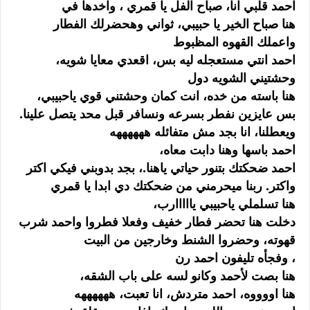
احمد قلبي انا، صباح الفل يا قمري ، واخدها في
هنا صباح الخير يا حبيبي، ثواني وهحضرلك الفطار
واعملك القهوه المظبوط
احمد انتي مستعجله ليه بس، اقعدي معايا شويه،
وحشتيني الشويه دول
هنا باسته من خده، انت كمان وحشتني قوي ياحبيبي،
بس عايزين نفطر بسرعه ونسافر قبل محد يتصل علينا.
ويعطلنا، انا بجد مش متفائله ههههههه
احمد باسها وهنا دابت معاه،
احمد ضحكتك بتنور حياتي ياهنا.، بجد بدوبني فيكي اكتر
واكتر. ربنا ميحرمني من ضحكتك دي ابدا يا قمري
هنا تسلملي ياحبيبي يااااارب،
دخلت هنا تحضر فطار خفيف وفعلا فطروا واحمد شرب
قهوته، وحضروا الشنط وخارجين من البيت
، وفجأه تليفون احمد رن
هنا بصت لأحمد وكانو لسه على باب الشقه،
هنا اووووه، احمد متردش، انا تعبت، ههههههه