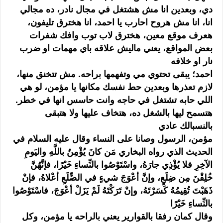
دي، وبعدين انا مش هشتغل في مجال نادر، ده مجالي
انا، انا مش هروح احارب يا احمد، انا هخترق تليفون،
هعرف موقع معين، هخترق لاب توب وافك شفرات
بعض المواقع، يعني ماليش علاقه باي مهمات او ضرب
نار او خلافه
احمد؛ يبقى تحتوي مي وتفهمها براحه. مش تتخنق منها،
لازم تعذرها وبعدين حط نفسك مكانها يا مؤمن، لو هي
اللي حابه تشتغل في حاجه وانت حاسس انها في خطر.
هتسمح ليها بالشغل ده، هتخاف عليها ولا هتبقى
بالنسبالك عادي
مؤمن، الرسول وصانا على النساء وقال عليه السلام في
الحديث الذي رواه البخاري مَن كانَ يُؤْمِنُ باللَّهِ واليَومِ
الآخِرِ فلا يُؤْذِي جارَهُ، واسْتَوْصُوا بالنِّساءِ خَيْرًا، فإنَّهُنَّ
خُلِقْنَ مِن ضِلَعٍ، وإنَّ أعْوَجَ شيءٍ في الضِّلَعِ أعْلاهُ، فإنْ
ذَهَبْتَ تُقِيمُهُ كَسَرْتَهُ، وإنْ تَرَكْتَهُ لَمْ يَزَلْ أعْوَجَ، فاسْتَوْصُوا
بالنِّساءِ خَيْرًا
وقال كمان رفقا بالقوارير يعني بالراحه يا مؤمن، وكل