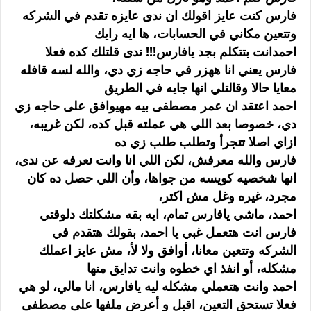
فارس كنت عايز اقولك ان ندى عايزه تقدم في الشركه
وتتعين مكاني في الحسابات، ها ايه رايك
احمدانت بتتكلم بجد يافارس!!! ندى قلتلك كده فعلا
فارس يعني انا ههزر في حاجه زي دي، والله لسه قافله
معايا حالا وقالتلي انها جايه في الطريق
احمد اعتقد ان عمر مصطفى بيه مهيوافق على حاجه زي
دي، خصوصا بعد اللي هي عملته قبل كده، لكن غريبه،
ازاي اصلا تتجرأ وتطلب طلب زي ده
فارس والله معرفش، لكن اللي انا وانت نعرفه عن ندى،
انها شخصيه كويسه من جواها، وأن اللي حصل ده كان
مجرد، غيره وغل مش اكتر،
احمد، ماشي يافارس تمام، ايه بقه مشكلتك دلوقتي
فارس انت هتعمل غبي يا احمد، بقولك هتقدم في
الشركه وتتعين معانا، أوافق ولا لأ، مش عايز اعملك
مشكله، أو انفذ اي خطوه وانت تدايق منها
احمد وانت هتعملي مشكله ليه يافارس، انا مالي، لو هي
فعلا تستحق التعين، اقبل و أعرض ملفها على مصطفى