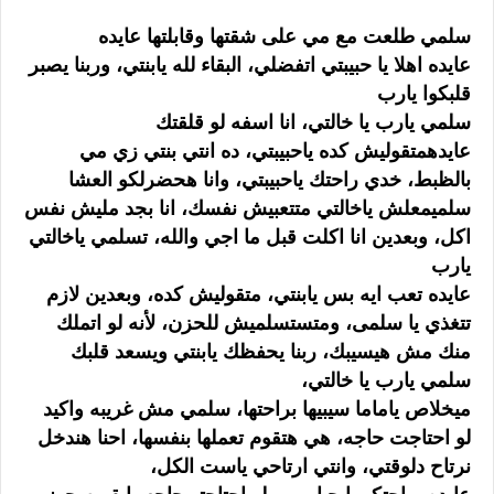
سلمي طلعت مع مي على شقتها وقابلتها عايده
عايده اهلا يا حبيبتي اتفضلي، البقاء لله يابنتي، وربنا يصبر
قلبكوا يارب
سلمي يارب يا خالتي، انا اسفه لو قلقتك
عايدهمتقوليش كده ياحبيبتي، ده انتي بنتي زي مي
بالظبط، خدي راحتك ياحبيبتي، وانا هحضرلكو العشا
سلميمعلش ياخالتي متتعبيش نفسك، انا بجد مليش نفس
اكل، وبعدين انا اكلت قبل ما اجي والله، تسلمي ياخالتي
يارب
عايده تعب ايه بس يابنتي، متقوليش كده، وبعدين لازم
تتغذي يا سلمى، ومتستسلميش للحزن، لأنه لو اتملك
منك مش هيسيبك، ربنا يحفظك يابنتي ويسعد قلبك
سلمي يارب يا خالتي،
ميخلاص ياماما سيبيها براحتها، سلمي مش غريبه واكيد
لو احتاجت حاجه، هي هتقوم تعملها بنفسها، احنا هندخل
نرتاح دلوقتي، وانتي ارتاحي ياست الكل،