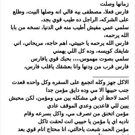
زمانها وصلت
فارس فعلا، مصطفى بيه قالي انه وصلها البيت، وطلع
على الشركه، الراجل ده طيب قوي بجد،
سلمي عمي مفيش أطيب منه في الدنيا، نسخه من بابا
الله يرحمه،
فارس الله يرحمه يا حبيبتي، اهم حاجه، مريحاني، اني
شايفك كويسه، وده كل اللي يهمني
سلمي بصوت مهموس،،،، بحبك قوي يافارس
فارس قرب من ودنها وانا بعشقك ياقلب فارس،
_________________
الاكل جهز وكله اتجمع على السفره وكل واحده قعدت
جنب حبيبها الا مي وده دايق مؤمن جدا
احمد لاحظ ان في مشكله بين مي ومؤمن، لكن محبش
يبين للي قاعدين وعدي الموقف عادي
مؤمن اتخنق من تصرف مي، واكل بسرعه وقام
ناديه اي يا مؤمن يا حبيبي انت لحقت تاكل
مؤمن الحمد شبعت ياخالتي، انا محتاج انام قوي بعد