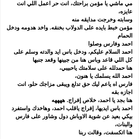
مي ماشي يا مؤمن براحتك، انت حر اعمل اللي انت
عايزه،
وسابته وخرجت مدايقه منه
مؤمن خبط بايده على الدولاب بخنقه. واخد هدومه ودخل
الحمام
احمد وفارس وصلوا
احمد السلام عليكم، ودخل باس ايد والدته وسلم على
كل اللي قاعد وباس هنا من جبينها وقعد جنبها
هنا حمدلله على سلامتك ياحبيبي،
احمد الله يسلمك يا هنون،
فارس اه ياعم ليك حق تدلع ويبقى مزاجك حلو، انت
اجازه بقه
هنا بجد يا احمد، خلاص إفراج. ههههه
احمد باس ايديها، إفراج ياقلب احمد، وهاخدك واستفرد
بيكي بعيد عن شوية الاوباش دول وشاور على فارس
والبنات،
هنا اتكسفت، وقالت ربنا