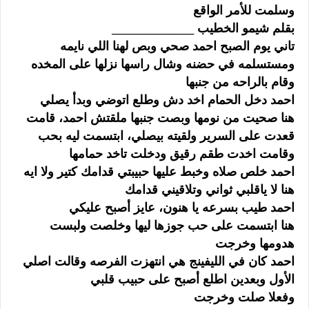
وسلمت للأمر الواقع
بقلم شيمو الخطيب _________________
تاني يوم الصبح احمد صحي وبص لهنا اللي نايمه
ومستسلمه في حضنه وشال راسها نزلها على المخده
وقام بالراحه من جنبها
احمد دخل الحمام اخد دش وطلع اتوضي وبدأ يصلي
هنا صحيت من نومها وبصت جنبها ملقتش احمد، قامت
قعدت على السرير ولقيته بيصلي، ابتسمت ليه بحب
وقامت اخدت طقم رقيق ودخلت تاخد حمامها
احمد خلص صلاه وخبط عليها حبيبتي قدامك كتير ولا ايه
هنا لا ياقلبي ثواني وتلاقيني قدامك
احمد طيب بسرعه يا هنون، عايز أصبح عليكي
هنا ابتسمت على حب جوزها ليها وخلصت ولبست
هدومها وخرجت
احمد كان في الليفينج هي انتهزت الفرصه وقالت اصلي
الأول وبعدين اطلع أصبح على حبيب قلبي
وفعلا صلت وخرجت