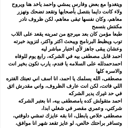
ويتغدوا مع بعض وفارس يمشي واحمد ياخد هنا ويروح
ولاء كانت دايما بتتصل بأصحابها وتقعد تضحك وتهزر
معاهم، وكان نفسها تبقى معاهم، لكن ظروف نادر
مكنتش بتسمح
طبعا مؤمن كان بعد ميرجع من تمرينه يقعد على اللاب
توب ويظبط البرنامج ويبحث اكتر واكتر، لتزويد خبرته
وعشان يبقى جاهز لأي اختبار مباشر ليه
احمد قابل مصطفى بيه في الشركه، رابع يوم للوفاه
احمدحمدلله على السلامه يا فندم، يارب تكون بخير انت
والاسره كلها
مصطفى، الله يسلمك يا احمد، انا اسف اني تعبتك الفتره
اللي فاتت، لكن انت عارف الظروف، واني مقدرش اثق
في حد غيرك يدير الشركه
احمد متقولش كده يامصطفى بيه، انا بعتبر الشركه
شركتي، وعمري مقصر في شغلي ابدا،
مصطفى خلاص يابطل، انا بقه عايزك تمشي دلوقتي،
وتسافر براحتك خالص، لو عايز تقعد شهر انا موافق،