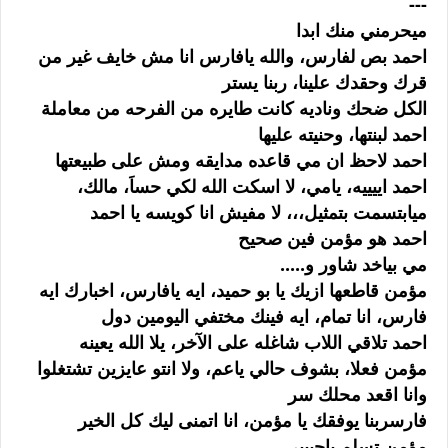
---
ميحرمني منك ابدا
احمد بص لفارس، والله يافارس انا مش خايف غير من
قرك وحقدك علينا، ربنا يستر
الكل ضحك وناديه كانت طايره من الفرحه من معاملة
احمد لبنتها، وحنيته عليها
احمد لاحظ ان مي قاعده مدايقه ومش على طبيعتها
احمد اييييه، يامي، لا اسكت الله لكي حساَ، مالك،
ميابتسمت بتمثيل،،، لا مفيش انا كويسه يا احمد
احمد هو مؤمن فين صحيح
مي بياخد شاور و.....
مؤمن قاطعها ازيك يا بو حميد، ايه يافارس، اخبارك ايه
فارس، انا تمام، ايه فينك مختفي اليومين دول
احمد تلاقي اللاب شاغله على الآخر، يلا الله يعينه
مؤمن فعلا، بشوف حالي ياعم، ولا انتو عايزين تشتغلوا
وانا اقعد محلك سر
فارسربنا يوفقك يا مؤمن، انا اتمنى ليك كل الخير
مؤمن تسلم ياحبيبي