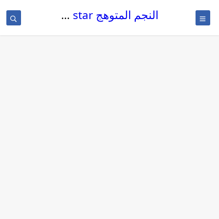
النجم المتوهج The glowing star