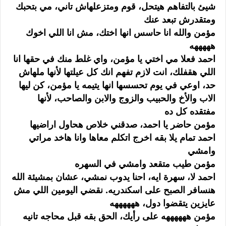
شيئ بالتفاهم هيتحل، قوم ومتزعلهاش تاني، مي بتحبك
ومتقدرش تبعد عنك
مؤمن والله انا حاسس انها اختك، مش انا اللي اخوك
هههههه
احمد فعلا مي اختي يا مؤمن، واي غلط منك في حقها انا
اللي هقفلك، انت لازم تفهم انك كل عيلتها لأنها ملهاش
حد، اوعي في يوم تحسسها انها يتيمه يا مؤمن، كن ليها
الاب والأخ والحبيب والزوج والابن والصاحب، لأنها
مفتقده كل ده
مؤمن حاضر يا احمد، صدقني خلاص هحاول اراضيها
احمد تمام يلا بقه اخرج اتكلم معاها وانا هاخد مراتي
وامشي
مؤمن طيب متقعد وامشي في السهره
احمد لا، سهرة ايه، احنا يدوب نمشي، عشان بمشيئة الله
هنسافر الصبح على اسكندريه. نقضي اليومين اللي مش
عايزين يتقضوا دول، ههههههه
مؤمن ههههههه على رأيك، الحق بقه قبل محاجه تانيه