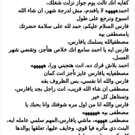
كفايه انك تالت يوم جواز نزلت شغلك،
احمدههههه لا يافندم، مش لدرجة شهر، ان شاء الله
اسبوع ونرجع على طول
فارس السلام عليكم، حمد لله على سلامة حضرتك
يامصطفى بيه
مصطفيالله يسلمك يافارس،
فارس ايه يا احمد سامع انك خلاص هتأجز، وتقضي شهر
العسل،
احمد بلاش قرك ده، انت هتجبني ورا، هههههه
مصطفيايه يافارس عايز تأجز انت كمان
فارس والله انا نفسي، بس الظروف بقه
مصطفى ان شاء الله قريب، انت راجل بجد يافارس،
وتستاهل كل خير
فارس والله انا من اول مره شوفتك وانا بحبك يا
مصطفى بيه ههههههه
مصطفى ههههه، ماشي يافارس،المهم سلمي عامله ايه،
البنت دي مأثره فيا قوي، وخايف عليها، تعلقها بوالدها