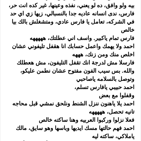
بيه ولو وافق، ده لو يعني، نفذه وعينها، غير كده انت حر،
فارس، ندى انسانه عاديه جدا بالنسبالي، زيها زي اي حد
في الشركه، تعامل يا فارس عادي، ومتشغلش بالك بيا
خالص
فارس تمام ياكبير. واسف اني عطلتك، هههههه
احمد ولا يهمك واعمل حسابك انا هقفل تليفوني عشان
اخلص منك ومن زنك، هههه
فارسلا مش لدرجة انك تقفل التليفون، مش هعطلك
والله. بس سيب الفون مفتوح عشان نطمن عليكو،
وتوصل بالسلامه ياصاحبي
احمد حبيبي يافارس تسلم،
وقفلوا مع بعض
احمد يلا ياهنون ننزل الشنط ونلحق نمشي قبل محاجه
تانيه تحصل، هههههه
فعلا نزلوا وركبوا العربيه وهنا ساكته خالص
احمد فهم حالتها مسك ايديها وباسها وهو سايق، مالك
ياملاكي، ساكته ليه