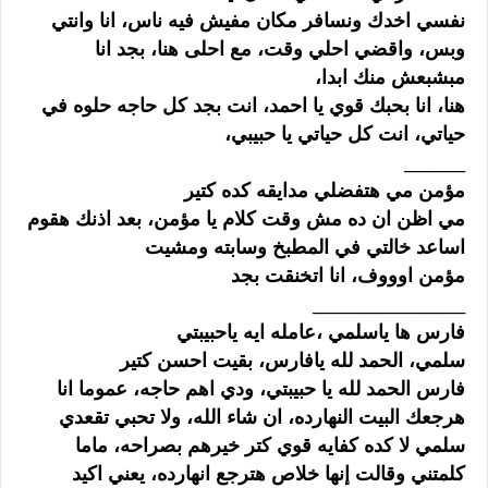
نفسي اخدك ونسافر مكان مفيش فيه ناس، انا وانتي
وبس، واقضي احلي وقت، مع احلى هنا، بجد انا
مبشبعش منك ابدا،
هنا، انا بحبك قوي يا احمد، انت بجد كل حاجه حلوه في
حياتي، انت كل حياتي يا حبيبي،
________
مؤمن مي هتفضلي مدايقه كده كتير
مي اظن ان ده مش وقت كلام يا مؤمن، بعد اذنك هقوم
اساعد خالتي في المطبخ وسابته ومشيت
مؤمن اوووف، انا اتخنقت بجد
____________________
فارس ها ياسلمي ،عامله ايه ياحبيبتي
سلمي، الحمد لله يافارس، بقيت احسن كتير
فارس الحمد لله يا حبيبتي، ودي اهم حاجه، عموما انا
هرجعك البيت النهارده، ان شاء الله، ولا تحبي تقعدي
سلمي لا كده كفايه قوي كتر خيرهم بصراحه، ماما
كلمتني وقالت إنها خلاص هترجع انهارده، يعني اكيد