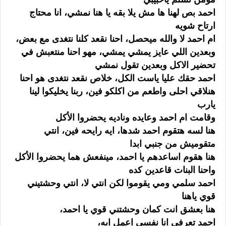
احمد بص لهنا ها مش يلا بقه يا هنا نمشي، انا محتاج
ارتاح شويه
ام احمد لا والله ميحصل، احنا نقعد كلنا نتغدى مع بعض،
وبعدين اللي عايز يمشي يمشي، مهو احنا منتعبش في
تحضير الاكل وبعدين تقول نمشي
احمد حقك عليا ياست الكل، خلاص نقعد نتغدى هو احنا
هنلاقي احلى واطعم من اكلكو فين، ربنا يخليكوا لينا
يارب
وقامت ام احمد وعايده وناديه يحضروا الأكل
هنا لسه هتقوم احمد شدها، ايه رايحه فين، انتي
متقوميش من جنبي ابدا
هنا هقوم اساعدهم يا احمد، مينفعش هما يحضروا الأكل
واحنا البنات قاعدين كده
احمد سلمي ومي يقوموا لكن انتي لا، انتي وحشتيني
قوي ياهنا
هنا بعشق انت كمان وحشتني قوي يا احمد،
احمد تعرفي انا نفسي اعمل ايه،