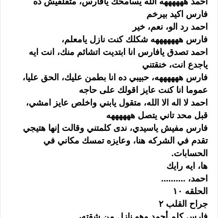
احمد ههههههه الله يسامحك يافارس، متقلقيش ده
فارس اكيد بيرخم
احمد رد الو، نعم، خير
فارس هههههههه شكلك كنت نازل يامعلم،
احمد تصدق يافارس انا ابتديت اتشائم منك، انت ايه
ياجدع انت، خنقتني
فارس ههههههه، حبيبي ده انا بطمن عليك، الحق عليا،
عموما انا كنت عايز اقولك على حاجه
احمد لا اله الا الله، متقول يابني واخلص عايز امشي،
قبل محد تاني يتصل ههههههه
فارس مفيش ياسيدي، ندى كلمتني وقالت إنها هتيجي
تقدم في الشركه هنا، وعايزه تمسك مكاني في
الحسابات.
ها، ايه رايك
احمد، ..........
الحلقه ١٠
جراح القلب ٢
فارس كلم أحمد وهو نازل من شقته،