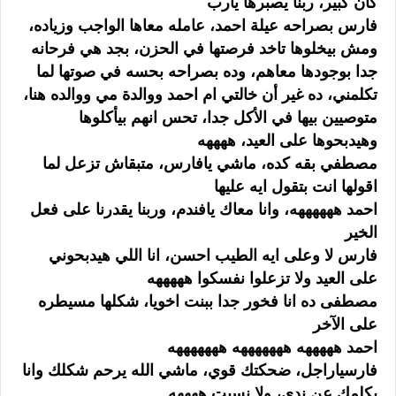
كان كبير، ربنا يصبرها يارب
فارس بصراحه عيلة احمد، عامله معاها الواجب وزياده،
ومش بيخلوها تاخد فرصتها في الحزن، بجد هي فرحانه
جدا بوجودها معاهم، وده بصراحه بحسه في صوتها لما
تكلمني، ده غير أن خالتي ام احمد ووالدة مي ووالده هنا،
متوصيين بيها في الأكل جدا، تحس انهم بيأكلوها
وهيدبحوها على العيد، ههههه
مصطفي بقه كده، ماشي يافارس، متبقاش تزعل لما
اقولها انت بتقول ايه عليها
احمد ههههههه، وانا معاك يافندم، وربنا يقدرنا على فعل
الخير
فارس لا وعلى ايه الطيب احسن، انا اللي هيدبحوني
على العيد ولا تزعلوا نفسكوا هههههه
مصطفى ده انا فخور جدا ببنت اخويا، شكلها مسيطره
على الآخر
احمد هههههه هههههههه هههههههه
فارسياراجل، ضحكتك قوي، ماشي الله يرحم شكلك وانا
بكلمك عن ندى، ولا نسيت ههههه