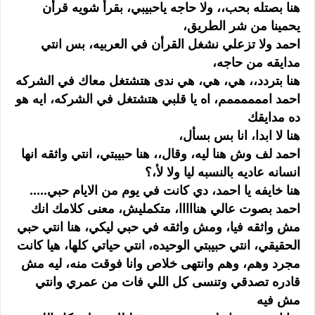
هنا بصتله بحب،، ولا حاجه ياحبيبي، بقرأ شويه قرأن
يحمينا من شر الطريق،
احمد ولا تزعلي نشغل القرأن في العربيه، بس انتي
مدايقه من حاجه،
هنا بتردد،، هي، هي، هي ندى هتشتغل معاك في الشركه
احمد اممممممم، اه يا قلبي هتشتغل في الشركه، ايه هو
ده مدايقك
هنا لا ابدا، انا بس بسأل،
احمد لف وش هنا ليه، وقال،، هنا حبيبتي، انتي واثقه انها
انسانه عاديه بالنسبه ليا ولا لأ،؟
هنا خايفه يا احمد، دي كانت في يوم من الايام حبي.....
احمد بصوت عالي هنااااا، متكمليش، معنى كلامك انك
مش واثقه فيا، ومش واثقه في حبي ليكي، هنا انتي حبي
الحقيقي، انتي حبيبتي الوحيده، انتي حياتي كلها، هيا كانت
مجرد وهم، وهم وانتهى خلاص وانا فوقت منه، ليه مش
قادره تصدقي وتنسى كل اللي فات من عمري وانتي
مش فيه