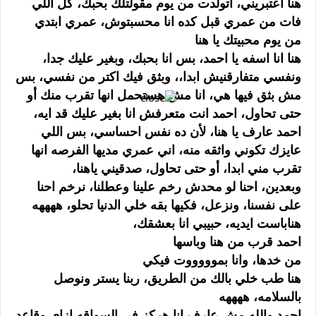
هنا اعتبريني، اتولدت من يوم مقولتلك بحبك، كل اللي
فات من عمري قبل كده انا محسبتوش، عمري ابتدي
من يوم محبيتك يا هنا
هنا انا اسفه يا احمد، بس انا بحبك، وبغير عليك جدا،
ونفسي متفارقنيش ابدا،، وبثق فيك اكتر من نفسي، بس
مش بثق فيها هي، انا مش هستحمل انها تقرب منك أو
حتى تحاول، احمد انت متعرفش انا بغير عليك قد ايه،
احمد عارف يا هنا، لأن ده نفس احساسي، بس اللي
عايزك تكوني واثقه منه، اني عمري مديها الفرصه انها
تقرب مني ابدا، أو حتى تحاول، صدقيني ياهنا،
وبعدين، احنا لو محدش رخم علينا وعطلنا، نرخم احنا
على نفسنا، ونزعل، فكيها بقه خلي الدنيا تحلو، ههههه
هناباست ايديه، حبيبي انا بعشقك،
احمد قرب من هنا وباسها
من خدها، وانا بموووووت فيكي
هنا طب خلي بالك من الطريق، ربنا يستر ونوصل
بالسلامه، ههههه
احمد والله مش عارف انا هركز في السواقه ازاي وقاعد