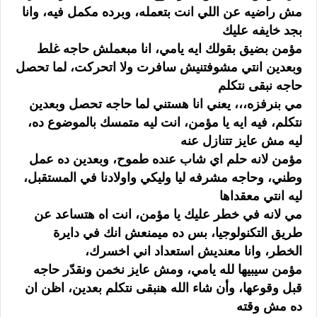
مش راضيه عن اللي انت بتعمله، وبرده مكمل فيه، وانا
بجد خايفه عليك
مؤمن بضيق بقولك ايه يامي، انا مبعملش حاجه غلط
وبعدين انتي مشوفتنيش سافرت ولا اتحركت، لما تحصل
حاجه نبقى نتكلم
مي بنرفزه،،، يعني انا هستني لما حاجه تحصل وبعدين
نتكلم، فيه ايه يا مؤمن، انت ليه متمسك بالموضوع ده،
ليه مش عايز تتنازل عنه
مؤمن لانه حلم اي شاب عنده طموح، وبعدين ده عمل
وطني، وحاجه مشرفه ليا وليكي واولادنا في المستقبل،
ليه انتي معقداها
مي لانه في خطر عليك يا مؤمن، انت اه هتساعد عن
طريق التكنولوجيا، بس ده ميمنعش انك في دايرة
الخطر، وانا معنديش استعداد اني اخسرك،
مؤمن سيبيها لله يامي، ومش عايز نخمن ونقدّر حاجه
قبل وقوعها، وأن شاء الله هنبقى نتكلم بعدين، اظن ان
ده مش وقته