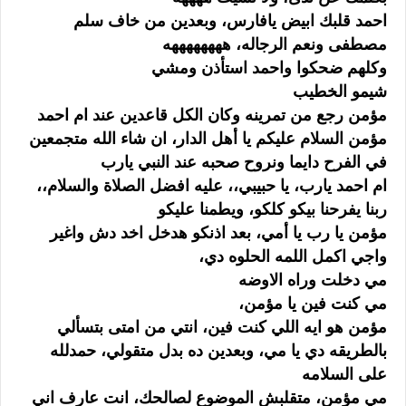
احمد قلبك ابيض يافارس، وبعدين من خاف سلم
مصطفى ونعم الرجاله، ههههههههه
وكلهم ضحكوا واحمد استأذن ومشي
شيمو الخطيب
مؤمن رجع من تمرينه وكان الكل قاعدين عند ام احمد
مؤمن السلام عليكم يا أهل الدار، ان شاء الله متجمعين
في الفرح دايما ونروح صحبه عند النبي يارب
ام احمد يارب، يا حبيبي،، عليه افضل الصلاة والسلام،،
ربنا يفرحنا بيكو كلكو، ويطمنا عليكو
مؤمن يا رب يا أمي، بعد اذنكو هدخل اخد دش واغير
واجي اكمل اللمه الحلوه دي،
مي دخلت وراه الاوضه
مي كنت فين يا مؤمن،
مؤمن هو ايه اللي كنت فين، انتي من امتى بتسألي
بالطريقه دي يا مي، وبعدين ده بدل متقولي، حمدلله
على السلامه
مي مؤمن، متقلبش الموضوع لصالحك، انت عارف اني