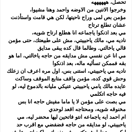
تحصل، ههههههه
وخرجوا الاتنين من الاوضه واحمد وهنا مشيوا،
مؤمن بص لمى وراح ناحيتها، لكن هي قامت واستأذنت
عشان تطلع ترتاح
مي بعد اذنكوا ياجماعه انا هطلع ارتاح شويه،
ناديه مي، مالك ياحبيبتي، مش على طبيعتك، حتى مؤمن
قالي ياخالتي. وطالما قال كده يبقى مدايق
مي انا عن نفسي مش مدايقه من حاجه ياخالتي، اما هو
بقه فممكن تسأليه ماله، بعد اذنكوا
ناديه مي ياحبيبتي، استنى بس، اول مره اعرف ان زعلك
وحش قوي كده، مؤمن واقف متابع الموقف وساكت
عايده مالك يامي ياحبيبتي عنيكي مليانه بالدموع ليه، لو
فيه حاجه اتكلمي
مي بصت على مؤمن لا يا ماما مفيش حاجه انا بس
مخنوقه شويه، ومحتاجه اقعد لوحدي
ام احمد ايه ياجماعه انتو فاتحين ليها محضر ليه، مي
ياحبيبتي، لو مدايقه من حاجه فضفضي مع اقرب حد