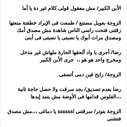
الأبن الكبير/ مش معقول قولى كلام غير دة يا أما
الزوجة بعويل مصتنع / طمعت فى الإيراد خطفتة منعتها
زقتنى فتحت راسى الناس شاهدة مش مصدق أمك
ومصدق مرات أبوك يا نصبتى يا نصبتى فى أبنى
رضا/ أجرى يا واد ألحقها الحارة ملهاش غير مدخل
ومخرج واحد هو هو ،، جرى الأبن الكبير
الزوجة/ رايح فين دمى أتصفى
رضا بعدم تصديق/ بجد سرقت ولا حصل حاجة تانية
،،،الفلوس قدامها فى الأوضة مش بتمد إيدها
الزوجة بتوتر/ سرقتنى اةةةةةة يا دماغى ،،،مش مصدق
فتشنى