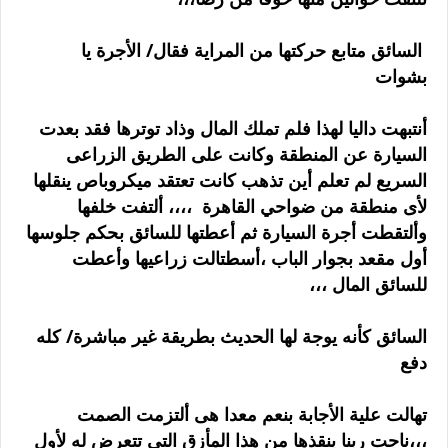
السائق متابع حركتها من المراية فقال/ الأجرة يا
بشوات
أنتبهت داليا لهذا فلم تملك المال وذاد توترها فقد بعدت
السيارة عن المنطقة وكانت على الطريق الزراعى
السريع لم تعلم أين تذهب كانت تعتقد ميكروباص ينقلها
لأى منطقة من ضواحي القاهرة ،،،، ألتفت خلفها
وألتقطت أجرة السيارة ثم أعطتها للسائق بحكم جلوسها
أول مقعد بجوار الباب ،أسطتالت زراعيها وأعطت
للسائق المال ،،،
السائق كأنه يوجة لها الحديث بطريقة غير مباشرة/ كله
دفع
تهالت علية الأجابة بنعم معدا هى ألتزمت الصمت
،،،ناجت ربنا ينقذها من هذا المأزق التى تتعرض له لأول