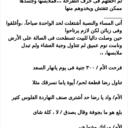
ثم أخفتهم فى حرف الطرحة ،،،فملابسها وجسدها
ممكن تتفتش ويخدوهم منها
_________
أتى المساء والنصبة أشتغلت لحد الواحدة صباحآ، ،وأغلقوا
وفى زبائن لكن لازم يرتاحوا
حين وصلت داليا للبيت تسطحت فى الصالة على الأرض
ونامت نوم عميق لم تتناول وجبة العشاء ولم تبدل
ملابسها، ،،
فرحت الأم / ٣٠٠ جنية فى يوم يانهار السعد
تناول رضا قطعة لحم/ أيوة ياما نسرقك مثلا
الأم/ واد يا رضا حد أشترى صنف النهاردة الفلوس كتير
بلع هو ما بجوفة وقال بصدق / لا ، كلة شاى
الأم/ مراتك وشها خير