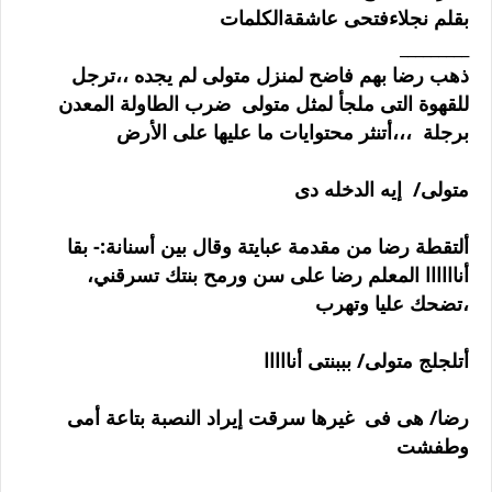
بقلم نجلاءفتحى عاشقةالكلمات
_________
ذهب رضا بهم فاضح لمنزل متولى لم يجده ،،ترجل
للقهوة التى ملجأ لمثل متولى ضرب الطاولة المعدن
برجلة ،،،أتنثر محتوايات ما عليها على الأرض
متولى/ إيه الدخله دى
ألتقطة رضا من مقدمة عبايتة وقال بين أسنانة:- بقا
أناااااا المعلم رضا على سن ورمح بنتك تسرقني،
،تضحك عليا وتهرب
أتلجلج متولى/ بببنتى أنااااا
رضا/ هى فى غيرها سرقت إيراد النصبة بتاعة أمى
وطفشت