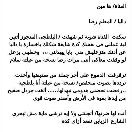
الفتاة/ ها مين
داليا / المعلم رضا
سكتت الفتاة شوية ثم شهقت / البلطجى المتجوز أثنين
لية عملتى فى نفسك كدة شايفة شكلك ياخسارة يا داليا
عن أذنك متزعليش منى بابا يبهدلنى ،،، وخطيبى يزعل
لو وقفت معاكى أنتى مرات رضا نسخة من عيلتة سلام
ترقرقت الدموع على أخر جملة من صديقتها وأخذت
ترددها بصوت منخفض/ نسخة من عيلتة أنا بلطجية
،،رفضت تحضنى هدومى تبهدلها،،،،،، ألقت جردل صفيح
من إيدها بقوة فى الأرض وأصدر صوت قوى
أتت لها ضرتها/ أتجننتى ولا إيه ترشى ماية مش تبحرى
الشارع الزباين تقعد أزاى كدة