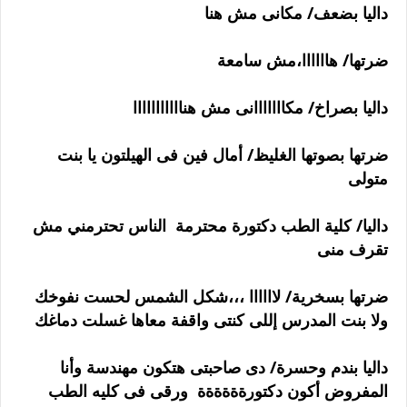
داليا بضعف/ مكانى مش هنا
ضرتها/ هاااااا،مش سامعة
داليا بصراخ/ مكااااااانى مش هنااااااااااا
ضرتها بصوتها الغليظ/ أمال فين فى الهيلتون يا بنت
متولى
داليا/ كلية الطب دكتورة محترمة الناس تحترمني مش
تقرف منى
ضرتها بسخرية/ لاااااا ،،،شكل الشمس لحست نفوخك
ولا بنت المدرس إللى كنتى واقفة معاها غسلت دماغك
داليا بندم وحسرة/ دى صاحبتى هتكون مهندسة وأنا
المفروض أكون دكتورةةةةةة ورقى فى كليه الطب