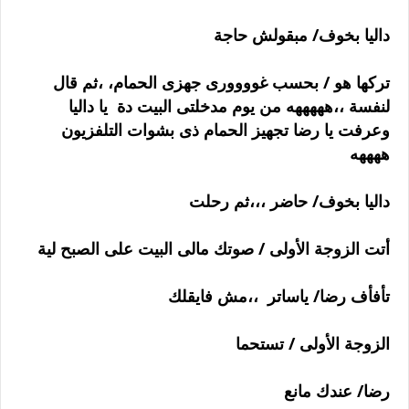
داليا بخوف/ مبقولش حاجة
تركها هو / بحسب غوووورى جهزى الحمام، ،ثم قال
لنفسة ،،هههههه من يوم مدخلتى البيت دة يا داليا
وعرفت يا رضا تجهيز الحمام ذى بشوات التلفزيون
ههههه
داليا بخوف/ حاضر ،،،ثم رحلت
أتت الزوجة الأولى / صوتك مالى البيت على الصبح لية
تأفأف رضا/ ياساتر ،،مش فايقلك
الزوجة الأولى / تستحما
رضا/ عندك مانع