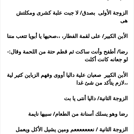
الزوجة الأولى بصدق/ لا جبت علبة كشرى ومكلتش
هى
الأبن الكبير/ على لقمة الفطار، ،،صحيها يا أبويا تتعب مننا
رضا/ أطفح وأنت ساكت ثم قطم حتة من اللحمة وقال:-
لو جعانه كانت أكلت
الأبن الكبير صعبان علية داليا أووى وفهم الزباين كتير لية
،،لازم يتأكد من شئ غدا
الزوجة التانية/ داليا أنتى يا بت
رضا وهو يسلك أسنانة من الطعام/ سبيها نايمة
الزوجة التانية / نعععععععم ومين يشيل الأكل ويعمل