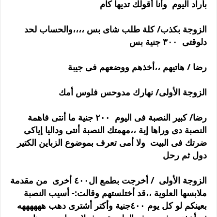
بأراد اليوم وأنا أقولك تديها كام
الزوجة بكذب/ كلة طلب شاى بس ،،،،والحساب لحد
دلوقتى ٣٠٠ جنية بس
رضا / هاتيهم ،،أخذهم ووضعهم فى جيبة
الزوجة الأولى/ نهارك مدوحس فلوس أمك
رضا/ كبير النصبة فى اليوم ٢٠٠ جنية ما أنتى فاهمة
النصبة دى وراها إية ،،مهمتك النصبة أنتى وداليا إياكى
ضرتك فى البيت ولا أمى تعرف بموضوع الزباين الكتير
دول ثم رحل
الزوجة الأولى / أخرجت بطمع ال٤٠٠ أخرى من مقدمة
ملابسها العلوية ،،قد أختلستهم وقالت:- أسيب النصبة
بعينكم لو كل يوم ٤٠٠جنية وأكتر أشترى دهب ههههههه