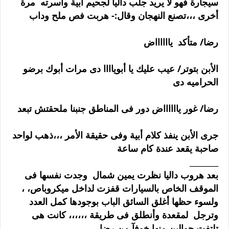
سيجارة فهو لا يريد جلب داليا لجحيم أبية وأسرته مرة
أخرى ،،،تصنع النهجان وقال:- هربت فص ملح وداب
رضا/ متأكد يااااااض
الأبن بتوتر/ عيب عليك يا أبوياااا دى مرات أبوك برضو
الحراميه دى
رضا/ غور يااااااض دور فى المناطق جنبنا ملحقتش تبعد
جرى الأبن ينفذ كلام أبية وفى حقيقة الأمر ،،،ذهب لواحد
صاحبة يقعد عندة كام ساعة
________
بعد هروب داليا نظرت يمين شمال وجدت نفسها فى
الموقف الخاص بالسيارات قفزت لداخل ميكروباص، ،
ولسوء حظها أغلق السائق الباب بوجودها كمل العدد
وترجل لمقعدة وأنطلق فى طريقة ،،،،،، كانت هى
تلتفت حوالين منها خوفآ من رضا،،،