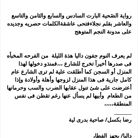
رواية الضَحية البارت السادس والسابع والثامن والتاسع
والعاشر بقلم نجلاءفتحى عاشقةالكلمات حصريه وجديده
على مدونة النجم المتوهج
لم يعرف النوم جفون داليا هذة الليلة من الفرحه المخبأه
فى صدرها أخيرآ تخرج للشارع ،،،فمنذو دخولها لهذا
المنزل أو السجن كما أطلقت علية لم ترى الشارع عام
كامل جارية فى هذا المنزل لزوجها وأهلة وأولادة وإذا
أعترضت على شئ تنول عقابها الضرب والسب وحرمانها
من الطعام وأبيها لم يسأل عنها رغم تقطن فى نفس
المنطقة،،،،،
________
رضا بكسل/ صاحية بدرى لية
داليا/ بجهز الفطار