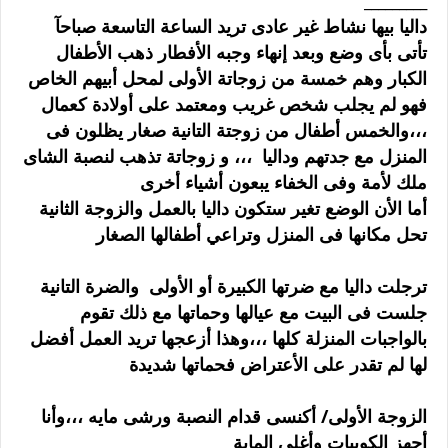
_________
داليا بيها نشاط غير عادى تريد الساعة التاسعة صباحآ
تأتى بأى وضع وبعد إنهاء وجبه الأفطار ذهب الأطفال
الكبار وهم خمسة من زوجاتة الأولى لمحل أبيهم الخاص
فهو لم يجلب شخص غريب ومعتمد على أولادة كعمال
،،،والخمس أطفال من زوجتة التانية صغار يظلون فى
المنزل مع جدتهم وداليا ،،، و زوجاتة تذهب لنصبة الشاى
ملك لأمة وفى الخفاء يبعون أشياء أخرى
أما الأن الوضع تغير ستكون داليا بالعمل والزوجة الثانية
تحل مكانها فى المنزل وتراعي أطفالها الصغار
ترجلت داليا مع ضرتها الكبيرة أو الأولى والضرة التانية
جلست فى البيت مع عيالها وحماتها مع ذلك تقوم
بالواجبات المنزلة كلها ،،،وهذا أزعجها تريد العمل أفضل
لها لم تقدر على الأعتراض فحماتها شديدة
الزوجة الأولى/ أكنسى قدام النصبة ورشى مايه ،،،وأنا
أجهز الكوبيات وأغلى الماية