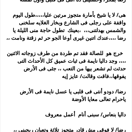
هى/ لا يا شيخ بأمارة متجوز مرتين عليا،،،،،طول اليوم
واقفة على رجلى فى الشارع وبخار الغلايه سلخنى
والشمس بهدلتنى،،، ،بعينك تطول حاجة منى الليلة يا
رضا ،،،،عندك اتنين غيرى أوعا الجو حر ثم زقتة ونامت ،،
خرج هو للصالة فقد تم طردة من طرف زوجاته الاثنين
،،،، وجد داليا نايمة فى ثبات عميق كل الأحداث التى
حدثت لم تشعر بيها من التعب ،، جثى فى الأرض
يفوقها،،فاقت وقالت/ عايز إيه
رضا/ دودو أنتى فى قلبى يا عسل نايمة فى الأرض
ياحرام تعالى معايا الأوضة
داليا بنعاس/ سبنى أنام أعمل معروف
رضا/ لا فوقى مش قادر متجوز تلاثة وتعبان ريحينى ،،