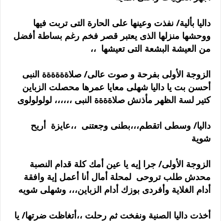
داليا بألية/ نفذت وعينها على الحارة التى تربت فيها
ووحشها منزلها الذى يعتبر قصر فخم رغم بساطة أفضل
من العيشة البشعة التى تعيشها ،،
الزوجة الأولى بفرحة و صوت عالى/ صلاةةةةةة النبى
أحسن بت يا داليا شهلى معايا عمرها محصلت الزباين
كتير لسة الظهر مأذنش صلاةةةة النبى ،،،،،، لولولولوى
داليا/ وسطى اتقطم،،،بطنى وجعتنى ،،عايزة أريح
شوية
الزوجة الأولى/ جرا إيه يا عين أمك كلة قدام النصبة
محدش طلب تروحى لمحلة أمال أنا أعمل إية وافقة
أدام الغلاية وأفردى بوزك أدام الزباين،،، وشهلى شويه
أخذت داليا الصنية ونفخت ثم رحلت ،،أتغاظت ضرتها/ يا