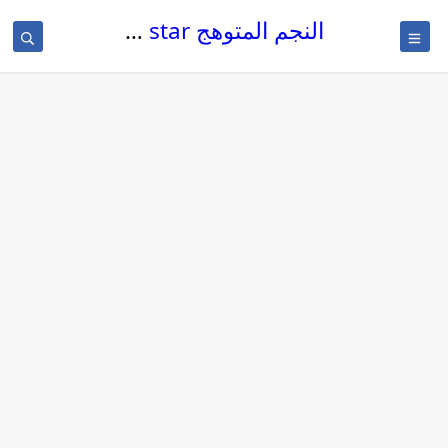
النجم المتوهج The glowing star