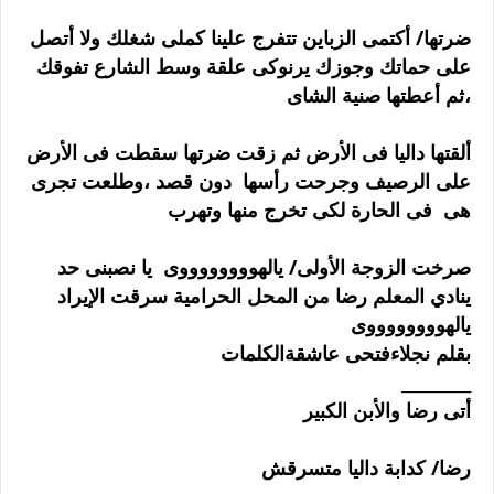
ضرتها/ أكتمى الزباين تتفرج علينا كملى شغلك ولا أتصل
على حماتك وجوزك يرنوكى علقة وسط الشارع تفوقك
،ثم أعطتها صنية الشاى
ألقتها داليا فى الأرض ثم زقت ضرتها سقطت فى الأرض
على الرصيف وجرحت رأسها دون قصد ،وطلعت تجرى
هى فى الحارة لكى تخرج منها وتهرب
صرخت الزوجة الأولى/ يالهووووووووى يا نصبنى حد
ينادي المعلم رضا من المحل الحرامية سرقت الإيراد
يالهووووووووى
بقلم نجلاءفتحى عاشقةالكلمات
_________
أتى رضا والأبن الكبير
رضا/ كدابة داليا متسرقش