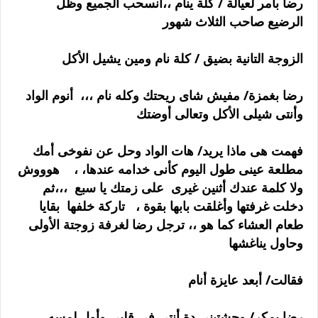
رضا بأمر لعيالة / كلة ينام ،،أنسحب الجميع وظل
الرضيع صاحب الثلاث شهور
الزوجة التانية بضيق / كلة نام ومين يشيل الأكل
رضا بغمزة/ مفيش شاى ريحتك وكله نام ،،، أنوم الواد
وأنتى شيلى الأكل وتعالى أوضتك
فهمت هى ماذا يريد/ هات الواد وحل عن نفوخى أمك
مطلعة عينى طول اليوم كأنى خدامه عندها، ، هوووش
ولا كلمة عندك أثنين غيرى على زمتك يا سبع ،،،ثم
دخلت غرفتها وأغلقت بابها بقوة ، تاركة خلفها بقايا
طعام العشاء كما هو ،، ترجل رضا لغرفة زوجتة الأولى
وحاول يناغشها
فقالت/ أبعد عايزة أنام
رضا بمكر/ وحشتينى دة أنتى فى قلبى وأول لمسه