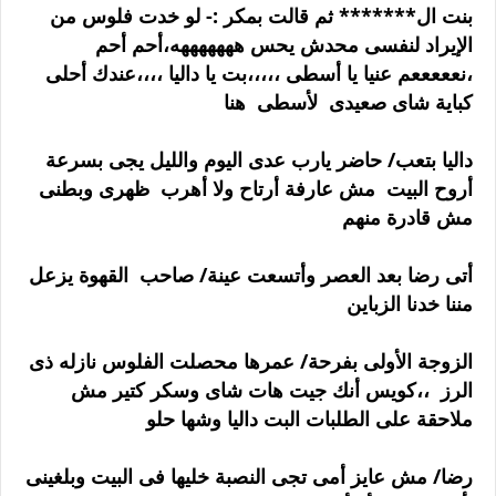
بنت ال******* ثم قالت بمكر :- لو خدت فلوس من
الإيراد لنفسى محدش يحس هههههههه،أحم أحم
،نعععععم عنيا يا أسطى ،،،،،بت يا داليا ،،،،عندك أحلى
كباية شاى صعيدى لأسطى هنا
داليا بتعب/ حاضر يارب عدى اليوم والليل يجى بسرعة
أروح البيت مش عارفة أرتاح ولا أهرب ظهرى وبطنى
مش قادرة منهم
أتى رضا بعد العصر وأتسعت عينة/ صاحب القهوة يزعل
مننا خدنا الزباين
الزوجة الأولى بفرحة/ عمرها محصلت الفلوس نازله ذى
الرز ،،كويس أنك جيت هات شاى وسكر كتير مش
ملاحقة على الطلبات البت داليا وشها حلو
رضا/ مش عايز أمى تجى النصبة خليها فى البيت وبلغينى