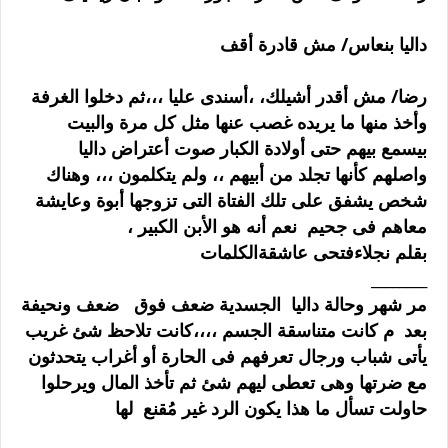
داليا بنعاس/ مش قادرة أقف
رضا/ مش أقدر أشيلك، ،أسندى عليا ،،،ثم دخلوا الغرفة
وأخذ منها ما يريده غصب عنها مثل كل مرة والبيت
بيسمع بيهم حتى أولادة الكبار صوت أعتراض داليا
واصلهم كأنها تجلد من أبيهم ،، ولم يتكلمون ،،، وهناك
شخص يشفق على تلك الفتاة التى تزوجها أبوة وعايشة
معاهم فى جحيم نعم أنه هو الأبن الكبير ،
بقلم نجلاءفتحى عاشقةالكلمات
________
مر شهر وحالة داليا الجسدية ضعف فوق ضعف ونحيفة
بعد م كانت متناسقة الجسم ،،،،كانت تلاحظ شئ غريب
يأتى شباب ورجال تعرفهم فى الحارة أو أغراب يتحدثون
مع ضرتها وهى تعطى ليهم شئ ثم تأخذ المال ويرحلوا
حاولت تسأل ما هذا يكون الرد غير مُقنع لها