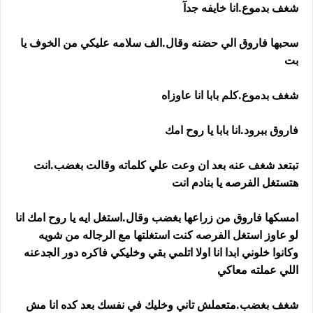
شغف بدموع.انا خايفه جدآ
سحبها فاروق الي حضنه وقال.الف سلامه عليكي من الخوف يا
بت
شغف بدموع.كلم بابا انا عاوزاه
فاروق ببرود.انا بابا يا روح امك
تبتعد شغف عنه بعد ان وعت علي كلماته وقالت بغضب.انت
هتستغل الفرصه يا بنادم انت
امسكها فاروق من زراعها بغضب وقال.استغل ايه يا روح امك انا
لو عاوز استغل الفرصه كنت استغلتها مع الرجاله من شويه
وكانوا خلوني ابدا انا اولا اتلمي بقي وخليكي فاكره دور الجدعنه
اللي عملته معاكي
شغف بغضب.متعملش تاني وخليك في نفسك بعد كده انا مش