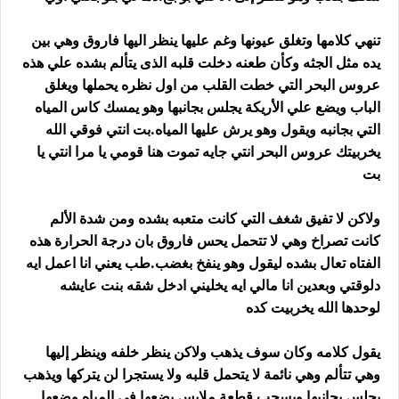
تنهي كلامها وتغلق عيونها وغم عليها ينظر اليها فاروق وهي بين
يده مثل الجثه وكأن طعنه دخلت قلبه الذى يتألم بشده علي هذه
عروس البحر التي خطت القلب من اول نظره يحملها ويغلق
الباب ويضع علي الأريكة يجلس بجانبها وهو يمسك كاس المياه
التي بجانبه ويقول وهو يرش عليها المياه.بت انتي فوقي الله
يخربيتك عروس البحر انتي جايه تموت هنا قومي يا مرا انتي يا
بت
ولاكن لا تفيق شغف التي كانت متعبه بشده ومن شدة الألم
كانت تصراخ وهي لا تتحمل يحس فاروق بان درجة الحرارة هذه
الفتاه تعال بشده ليقول وهو ينفخ بغضب.طب يعني انا اعمل ايه
دلوقتي وبعدين انا مالي ايه يخليني ادخل شقه بنت عايشه
لوحدها الله يخربيت كده
يقول كلامه وكان سوف يذهب ولاكن ينظر خلفه وينظر إليها
وهي تتألم وهي نائمة لا يتحمل قلبه ولا يستجرا لن يتركها ويذهب
يجلس بجانبها ويسحب قطعة ملابس يضعها في المياه وضعها