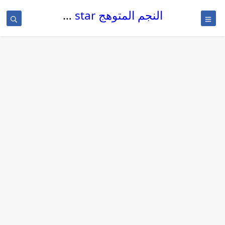
النجم المتوهج The glowing star