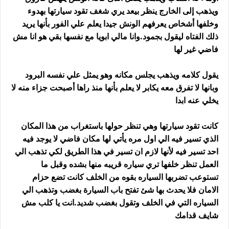
ويذهب إلى الخارج ينظر بيعد يري شغف تقود سيارتها بهدوء
وخلفها أشخاص يعرفهم الونش جيدا يعلم علي الفور بأنها يريد
ذلك الفتاه ليقول بجمود.وانا مالي ابويا مع نفسها بقي هو انا مش
فاضي غير لها
يقول كلامه ويذهب يجلس مكانه وهو يمثل علي نفسه البرود
وبانها لا تفرق معه يكابر لا يعلم بأنها منذ راها أصبحت جزاء منه لا
يخلي عنه ابدا
كانت تقود سيارتها وهي تنظر حولها باستغراب من هذا المكان
الذي تسير فيه الي اول مره يأتي لها مكان فاضي لا يوجد فيه
احد تسير فيه لأنها لازم ان تسير في هذا الطريق لكي تذهب الي
العمل تنظر خلفها تري سياره قريبه منها بشده وقبل ما
تستوعب تضربها السياره بقوه من الخلف كانت تضع حزام
الامان فلا يحدث بها شئ تفتح باب السيارة بغضب وتذهب الي
السياره التي في الخلف وتقول بغضب شديد.انت يا كلب مش
شايف قدامك