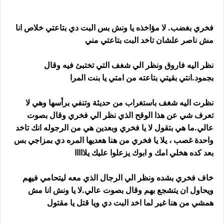
فخري بغضب. لا مؤاخذه يا ونش بس البت دي بتاعتي خلاص انا
مش ناصر علشان تاخد البت بتاعتي مني
نظر اليه فاروق ونظر الي شغف التي تختبئ فيه وقال
بجمود.انتي بقيتي بتاعته من امتي يا بنت المرا
نظرت اليه شغف باستغراب من حديثة وتنفي برأسها وهي لا
تعرف شي عن هذا الوقح الذي نظر الي فخري وقال بصوت
عالي.ما هي بتقول لا يا فخري وبعدين هي من الرجوله انك تاخد
واحدة غصب ، يلا يا فخري من هنا هعديها المره دي بمزاجي بس
بعد كده هخلي امك و ابوك يزعلوا عليك يلااااا
خاف فخري بشده ونظر الي الرجال الذي معه ليتحامي فيهم
ويحاول ان يتشجع بهم وقال بصوت عالي.لا يا ونش انا مش
همشي من هنا غير لما اخد البت دي ويا قتل يا مقتول