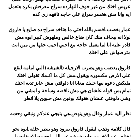
عريس اختك من غير خوف النهارده سراج معرفش بكره هتعمل
ايه وانا مش هخسر سراج علي حاجه تافهه زي كده
عمار بغضب.اقسم بالله اختي ما هتاخد سراج ده صايع يا فاروق
لولا انه بيخاف منك كان ضاع خالص وملهوش كبير ابوه مش
قادر عليه انا لما يعمل حاجه مع اختي اجيب حقها من مين انت
مترضهاش علي اختك
فاروق بغضب وهو يضرب الارجيلة (الشيشه) التي امامه لتقع
علي الارض مكسوره ويقول.مش كل ما اكلمك تقولي اختك
مليكش دعوه بيها خليك معايا انا دلوقتي مش عايز تديه اختك
تمام بس قوله علشان هي مش ناقصه وساخة و امشي من
وشي دلوقتي علشان هقولك بوقين مش حلوين يلا انطر
نظر اليه عمار وقال وهو ينهض.هي بتيجي عندكم وتبقي وحشه
قال كلامه وذهب ليقول فاروق ببرود وهو ينظر خلفه.ايوه نحو
نختلف عن الاخرون هات شيشه غير اللي لحست الإسفلت يا