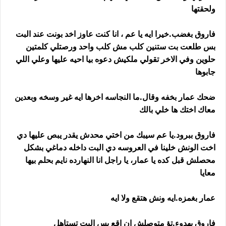
ولحقتها
فاروق بغضب.خيرا ايه يا عم ، انا كنت عاوز اخد بونت عند البت
بس طلعت بت ستنين كلب مش كلب واحد ورصتلي كلمتين
حلوين وفي الاخر تقولي ملكيش دعوه بيا احيه عليها وعلي اللي
جابوها
ضحك عمار بخفه وقال.ما النجاسه اخرها ايه غير وسخه وبعدين
معاك اختك ها خلي بالك
فاروق ببرود.يا عم سيبك من اختي محدش يقدر يبص عليها دي
اخت الونش خلينا في العروسه دي البت داخله دماغي بشكل
محصلش قبل كده يا عمار، يا راجل انا النهارده نايم بحلم بيها
معايا
عمار بغمزه.ايه ونش هتقع ولا ايه
فاروق بهدوء.تؤ متوصلش ان اقع بس البت تستاهل