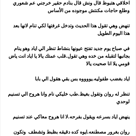
اخلاقي هتبوظ قال ونش قال بنادم حقير خرجني عم شعوري
وطلع حاجات مكنتش موجوده من الأساس
تنهض وهي تقول هذا الحديث وتدخل غرفتها لكي تنام لانها بعد
هذا اليوم الطويل
في صباح يوم جديد تفتح عيونها بنشاط تنظر الي اياد وهو ينام
بجانبها لتقبله من خده وهي تقول.قلب عمتك يالا يا اياد انت ياض
قومي يلا انا صحيت يالا
اياد بغضب طفوليه.يووووه بس بقي هقول الي بابا
تنظر له روان وتقول بغيظ.طب خليكي نام وانا هروح الي تسنيم
لوحدي
ينهض اياد بسرعه ويقول بفرحه.لا انا هروح معاكي عند تسنيم
روان بغرور مصطنعه.ايوه كده دقيقه بظبط وتشطف وتكون