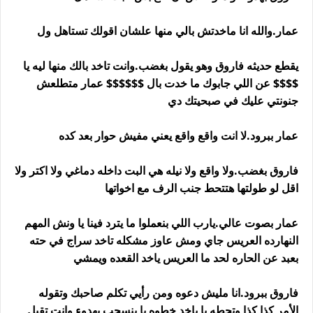
عمار.والله انا ماخدتش بالي منها علشان اقولك تستاهل ول
يقطع حديثه فاروق وهو يقول بغضب.وانت تاخد بالك منها ليه يا
$$$$ عن اللي جابوك ما خدت بال $$$$$$ عمار متطلعش
جنونتي عليك في صبحيتك دي
عمار ببرود.لا انت واقع واقع يعني مفيش حوار بعد كده
فاروق بغضب.ولا واقع ولا نيله هي البت داخله دماغي ولا اكتر ولا
اقل لو طولتها هتتحط جنب الرف مع اخواتها
عمار بصوت عالي.يارب اللي بنعملوا ما يترد فينا يا ونش المهم
النهارده العريس جاي ومش عاوز مشكله تاخد سراج في حته
بعبد عن الحاره لحد ما العريس ياخد القعده ويمشي
فاروق ببرود.انا مليش دعوه ومن رأيي تكلم صاحبك وتقوله
الأمر كذا كذا وتحطه يا ياخد خطوه يا ينسحب بهدوء وانت تقبل