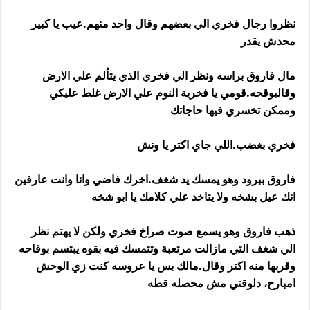
نظروا رجال فخري الي بعضهم وقال واحد منهم.عيب يا كبير
محدش يقدر
مال فاروق براسه ونظر الي فخري الذي يتألم علي الارض
وقالبوقحه.قومي يا فخرية النوم علي الارض غلط عليكي
وممكن تخسري فيها حاجاتك
فخري بغضب.اللي جاي اكتر يا ونش
فاروق ببرود وهو يمسك يد شغف.اخرك فاضي وانا وانت عارفين
انك عيل بشخه ولا يتاخد علي كلامك يا ابو شخه
ذهب فاروق وهو يسمع صوت صراخ فخري ولكن لا يهتم نظر
الي شغف التي مازالت مرتعبة وتتمسك فيه بقوه يبتسم بوقاحه
وقربها منه اكتر وقال.مالك بس يا عروسه كنت زي الوحش
امبارح، دلوقتي مش محصله قطه