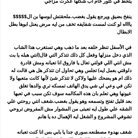
يتحط في كلور خام اب شكلها عكرت مزاجي
ينفخ بضيق ويرجع يقول بغضب.ملحقتش ابوسها بن ال$$$$$
يااااه لو كنت لمست شفايفه تخف من ايه مرض يعنل ابوها بطل
الابطال
في الأسفل تنظر خلفه بعد ما ذهب وهي تستغرب هذا الشاب
الذي دخل منزلها وفعل كل ذلك تتذكر التي قال(انتي هبله يا بت
مش انتي اللي قولتي تعال يا فاروق انا تعبانه ومش قادرة
دلوقتي بعمل ايه) تجلس وهي تحاول ان تتذكر هل هي قالت له
ذلك ام هو يضحك عليها ولاكن لا تتذكر شئ لأنها كانت متعبها ولا
تكن في وعي لي شي يدق الهاتف تمسكه تري والدها تغلق
عيونها وهي تعلم بان هذه المكالمه سوف تكن سبب في تعبها
بعد قليل تفتح وتسمعه وهو يقول بغضب.شغف انتي روحتي علي
الشقه علي طول ايه تعبتى من المشوار مش المفروض تروحي
تشوفي المشروع و الشغل ايه الإهمال ده يا هانم
شغف بهدوء مصطنعه.سوري جدا يا بابي بس انا كنت تعبانه