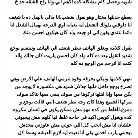
شويه وحصل كام مشكله كده الاهم اني وانا راح الشقه حد خ
يقطع حديثها مختار وهو يقول بغضب.انا مالي بالهبل ده يا شغف
انا دلوقتي بقولك الشغل ايه تعبانه اوي الدرجة تهمال الشغل انا
دائما عندي يقين اني لو جبت ولد كان هيكون احسن منك
يقول كلامه ويغلق الهاتف تنظر شغف الي الهاتف وتبتسم بوجع
شديد لتقول.بعد ده كله ولد كان احسن ياريت كان جالك والد
كنت انا اترحم من الوجع ده كله
تنهي كلامها وتبكي بحرقه وقوة تترمي الهاتف علي الارض وهي
تصرخ بوجع داخل قلبها جذلان شديد هي مكسوره لا يوجد من
يكن معها وإذا اهلها تركوها من سوف يبقي معها بتاكد سوف
يتركها الجميع وهذا كان وجه نظر شغف التي قالت بوجع و
دموع.الغلط من كده مهو مش ممكن يكون في انسان مكروه
كده ويقول كويس اكيد في حاجه غلط فيا كلهم مش بيحبوني
علشان انا مش اتحب كل اللي حولي مش عاوزني محدش
بيحبني يارب اخدني يقي انا تعبت ايه لازم العيشه وسط كل