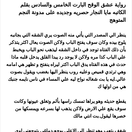
رواية عشق الوقح البارت الخامس والسادس بقلم
الكاتبه مايا النجار حصريه وجديده على مدونة النجم
المتوهج
ينظر الي المصدر التي يأتي منه الصوت يري الشقه التي بجانبه
يلوح بيده وكان سوف يفتح الباب ولاكن الصوت يعال اكثر يتذكر
بأن ذلك الفتاه توجد في داخل الشقه ليذهب نحو الباب ويخبط
علي الباب كذا مره ولاكن لا يوجد رد يبدا القلق يدخل قلبه ماذا
حدث في هذه الفتاه يدق الباب اكتر ليراه ينفتح و تظهر هي امامه
وهي ترتدي قميص وعليه روب ينظر اليها بغضب ويقول بصوت
عالي.ايه يا بت شغاله نواح ليه علي المساء في ناس نايمه جنبك
هي من اولها ك
يقطع حديثه وهو يراها تمسك راسها بألم وتغلق عيونها وكانت
سوف يقع علي الارض ولاكن يذهب لها بسرعه ويمسكها من
خصرها ليقول.بت انتي مالك
شغف بتعب وهو تنظر إلى الاعلي بوجع.دماغي بتوجعني اوي