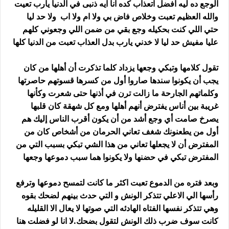
الوجع ده ليه افضل اتعذاب كده انا ايه ذنبى في الدنيا يارب تعيت
والله العظيم تعبت وخلاص فاض بي ولا ام ولا اب ولا حد ليا
حتي اللي كنت بحكيله وجع بقي من ضمن اللي وجعوني كلهم
عليا مفيش حد ليا لا خدني يارب بدل العذاب تعبت من الدنيا كلها
تقول كلامها وتبكي وجعها يزداد كلما تذكرت أن أهلها من كان
يجب أن يكونوا سندها صاروا أول من كسرها قسوتهم حاصرتها
وكلماتهم الجارحة ما زالت ترن في أذنها حتى شعرت وكأنها
غريبة بين أناس يفترض أنهم أهلها ومع كل شهقة كان قلبها
يصرخ صامت أي وجع أشد من أن يكون أقرب الناس إليك هم
أول من يطعنونك شغف تعاني الحرمان من أشخاص كان من
المفترض أن لا يجعلها تعاني من هذا الشي تبكي بسبب التي من
المفترض تبكي في حضنها ولا يكونوا هما سبب دموعها وجعها
وبعد فتره من الدموع تعبت اكثر ما كانت لتمسح دموعها وترفع
رأسها الي الاعلي تتذكر الونش و التي حدث بينهم لضحك بقوه
وهي تتذكر نفسها الفتاه الهادئه التي صوتها لا يعال الا القليله
كانت سوف ضرب ذلك الونش لتقول بضحك.لا انا لو فضلت هنا