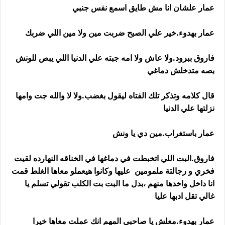
عمار علشان انا مش طايق اسمع نفس جنبي
عمار بهدوء.خير علي الصبح ضربت مين ولا مين اللي ضربك
فاروق ببرود.ولا عاش ولا امه جبته علي الدنيا اللي يبص للونش
بصه متدخلش دماغي
قال كلامه وتذكر تلك الفتاه ليقول بغضب.ولا لا والله جت وامها
نزلتها علي الدنيا
عمار باستغراب.مين دي يا ونش
فاروق.البت اللي اتخبطت في دماغها في الخناقه النهارده لقيت
فخري و رجالتة ملمومين عليها وكانوا هيعملو معاها الغلط قمت
انا داخل واخدها منهم ،بدل ما البت بت الكلب تقولي تسلم يا
غالي تقل ادبها عليا
عمار بهدوء.معلش يا صاحبي المهم انك عملت معاها خيرا