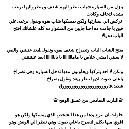
ينزل من السيارة شباب تنظر اليهم شغف و ينظرواليها ترعب
يشده لتخاف وكادت
تركض الي سيارتها ولكن يمسكها شاب بقوه ويقول برغبه.علي
فين يا جامده ده احنا جايين من المشوار ده كله علشانك افتح
الباب ده يالا
يفتح الشاب الباب وتصراخ شغف بقوه وتقول.ابعد عنننني والنبي
لا سبني امشي خلاص يا ماماااااااا يا بابااااااا ابعد عنننننني
ولكن لا احد يتركها ويحاولون معها تدخل السياره وهي تصراخ
باعلى صوت لديها تنظر بيعد وتقول بصراخ
شديد.فاروووووووووووووووووووق
🌸البارت السادس من عشق الوقح 🌸
حاولت ان تنزع يدها من هذا الشخص الذي يمسكها ولكن هو
اقوي منها بكثير لتصرخ باعلي صوت وهي تنظر الي الونش وهو