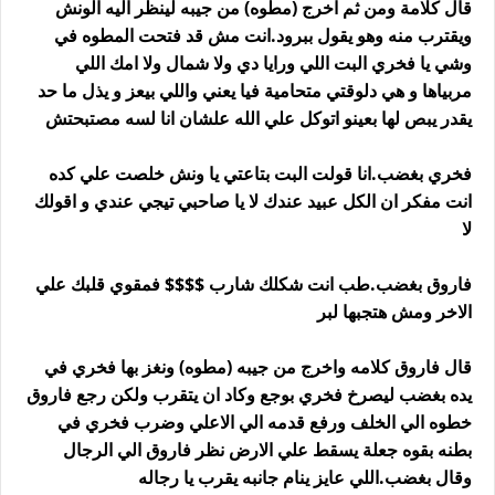
قال كلامة ومن ثم اخرج (مطوه) من جيبه لينظر اليه الونش
ويقترب منه وهو يقول ببرود.انت مش قد فتحت المطوه في
وشي يا فخري البت اللي ورايا دي ولا شمال ولا امك اللي
مربياها و هي دلوقتي متحامية فيا يعني واللي بيعز و يذل ما حد
يقدر يبص لها بعينو اتوكل علي الله علشان انا لسه مصتبحتش
فخري بغضب.انا قولت البت بتاعتي يا ونش خلصت علي كده
انت مفكر ان الكل عبيد عندك لا يا صاحبي تيجي عندي و اقولك
لا
فاروق بغضب.طب انت شكلك شارب $$$$ فمقوي قلبك علي
الاخر ومش هتجبها لبر
قال فاروق كلامه واخرج من جيبه (مطوه) ونغز بها فخري في
يده بغضب ليصرخ فخري بوجع وكاد ان يتقرب ولكن رجع فاروق
خطوه الي الخلف ورفع قدمه الي الاعلي وضرب فخري في
بطنه بقوه جعلة يسقط علي الارض نظر فاروق الي الرجال
وقال بغضب.اللي عايز ينام جانبه يقرب يا رجاله