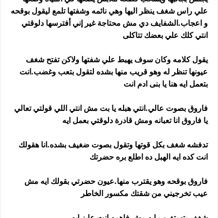
علي راس شغف ينظر اليها وهي نائمه وشفتها تلمع ليقول بوقحه
و اعجاب.الشفايف دي مش محتاجة غير إني أفترسها دلوقتي
انتي كلك علي بعضك تتاكلى
يقول كلامه وكان سوف يهبط علي شفتها ولاكن تفتح شغف
عيونها تنظر له وهو قريب منها بشده لتقول بتعب وغضب.انت
بتعمل ايه هنا يا بنى ادم انت
فاروق بصوت عالي.انتي هبله يا بت مش انتي اللي قولتي تعالي
يا فاروق انا تعبانه ومش قادرة دلوقتي بعمل ايه
تدفشه شغف بكل قوتها وتقول بصوت ضغيف بشده.انا هقولك
انت كده ايه الهبل ده اطلع بره حضرتك
فاروق بوقحه وهو يقترب منها.عيون حضرتي بقولك ايه مش
عيب تخرجيني من شقتك مكسور الخاطر
شغف بتستغرب.ايه مش فاهمه انت عايز ايه