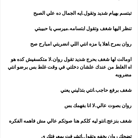
تبتسم بهيام شديد وتقول.ايه الجمال ده علي الصبح
تنظر اليها شغف وتقول ابتسامه.ميرسي يا حبيبتي
روان بمرح.اهلا يا مزه انتي اللي انضربتي امبارح صح
اومالت لها شغف بحرج شديد تقول روان.لا متكسفيش كده هو
اه الغلط من عندك علشان دخلتي في وقت غلط بس برضو انتي
مضروبه
شغف برفع حاجب.انتي بتذليني يعني
روان بصوت عالي.لا انا بفهمك بس
شغف بنزعج.انتو ليه كلكم هنا صوتكم عالي مش فاهمه الفكره
تضحك روان بخفه وتقول.اتشرفت بمعرفتك ي