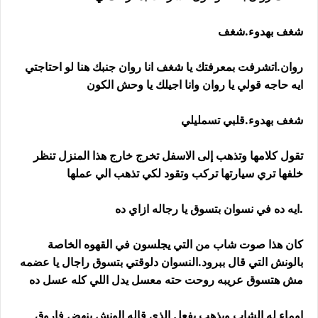
شغف بهدوء.شغف
روان.اتشرفت بمعرفتك يا شغف انا روان جنبك هنا لو احتاجتي
ايه حاجه قولي يا روان وانا اجيلك يا وحش الكون
شغف بهدوء.قلبي تسمليلي
تقول كلامها وتذهب إلى الاسفل تخرج خارج هذا المنزل تنظر
خلفها تري سيارتها تركب وتقود لكي تذهب الي عملها
.ايه ده في نسوان بتسوق يا رجاله ازاي ده
كان هذا صوت شاب من التي يجلسون في القهوه الخاصة
بالونش التي قال ببرود.النسوان دلوقتي بتسوق راجال يا عضمه
مش هتسوق عريبه روحت حته معسل يدل اللي كله عسل ده
اوماء له الشاب ويذهب يفعل الذى قاله الونش ينهض فاروق