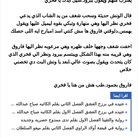
يقترب منهم ويقول ببرود.شيل ايدك يا فخري
قال الونش حديثة وسحب شغف من يد الشاب الذي يدعي
فخري نظر اليها وهي منهارة وتبكي بقوه ليميل عليها ويقول
بهمس.دلوقتي فاروق ها مش كنتي اسد امبارح ايه اللى حصلك
اخفت شغف وجهها خلف ظهره وهي مرعوبه نظر اليها فاروق
وهي قريبه منه بهذا الشكل ويبتسم ببرود ونظر الي فخري الذي
كان يتحدث ويقول بصوت عالي.ابعد يا ونش البت دي تخصني
خلاص
فاروق بجمود.طب هش من هنا يا فخري
اقرا ايضا
عنيده في برزخ العشق الفصل الثاني بقلم الكاتبه صباح عبدالله حصريه وجديده
عنيده في برزخ العشق الفصل الاول بقلم الكاتبه صباح عبدالله حصريه وجديده
رواية والتقينا الفصل الاول بقلم ندى ممدوح حصريه وجديده
رواية في قبضة أولاد الراوي الفصل الثاني بقلم ميفو السلطان حصريه وجديده