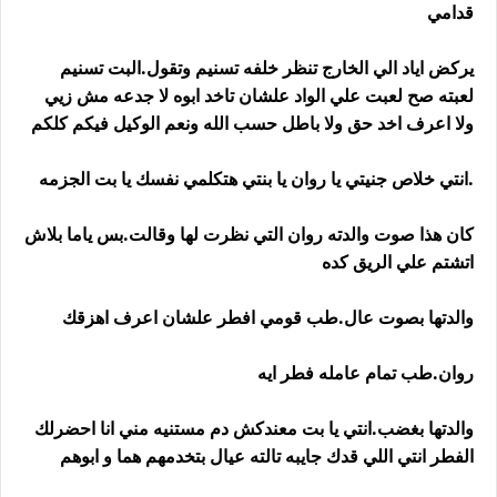
قدامي
يركض اياد الي الخارج تنظر خلفه تسنيم وتقول.البت تسنيم
لعبته صح لعبت علي الواد علشان تاخد ابوه لا جدعه مش زيي
ولا اعرف اخد حق ولا باطل حسب الله ونعم الوكيل فيكم كلكم
.انتي خلاص جنيتي يا روان يا بنتي هتكلمي نفسك يا بت الجزمه
كان هذا صوت والدته روان التي نظرت لها وقالت.بس ياما بلاش
اتشتم علي الريق كده
والدتها بصوت عال.طب قومي افطر علشان اعرف اهزقك
روان.طب تمام عامله فطر ايه
والدتها بغضب.انتي يا بت معندكش دم مستنيه مني انا احضرلك
الفطر انتي اللي قدك جايبه تالته عيال بتخدمهم هما و ابوهم