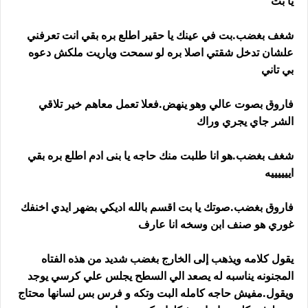
يا بت
شغف بغضب.بت في عينك يا حقير اطلع بره بقي انت تعرفني
علشان تدخل شقتي اصلا بره لو سمحت وياريت ملكش دعوه
بي تاني
فاروق بصوت عالي وهو ينهض.فعلا تعمل معاهم خير تلاقي
الشر جاي يجري وراك
شغف بغضب.هو انا طلبت منك حاجه يا بنى ادم اطلع بره بقي
اييييييه
فاروق بغضب.صوتك يا بت اقسم بالله اديكي بضهر ايدي اخنفك
غوري هو صنف ابن وسخه انا عارف
يقول كلامه ويذهب إلى الخارج بغضب شديد من هذه الفتاه
المجنونه يناسبه له يصعد الي السطح يجلس علي كرسي يوجد
ويقول.مفيش حاجه كامله البت وتكه و فرس بس لسانها محتاج