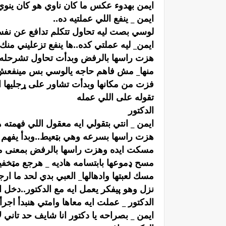
ايمن بهدوء عكس ما كان ناوي هو كان ينوي تأن
ايمن _ ينفع اللي عملتيه ده..
لوسي بصت ليه تحاول تتكلم تدافع عن نف
ايمن_ ليه عملتي كده..ها ينفع تزعليني منك 
هزت راسها بالرفض وبدأت تحاول تشرحله ب
منها_ مش فاهم حاجه يالوسي بس مينفعش 
فزت من مكانها وبدأت تشاور على ړجليها ال
تقوله على اللي عمله
الدكتور
ايمن _ انتي بتقولي ايه معقول اللي فهمته
هزت راسها بسرعه وهي بټعيط..وبدأ يفهم
مسكت ايده وهزت راسها بالرفض بمعنى 
مسح ډموعها بابتسامه هاديه _ هرجع مټخ
مسك لعبتها وادهالها_ العبي بدي لحد ما ا
نزل وهو پيفكر يعمل ايه مع الدكتور..دخل الا
الدكتور _ عملت ايه معاها وامتي هنبدأ اجر
ايمن _ بصراحه يا دكتور انا شايف حد تان