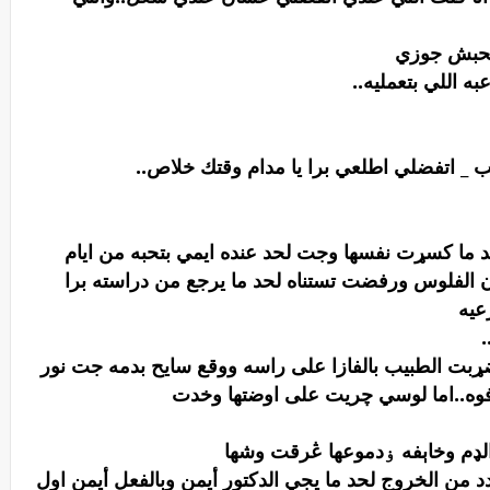
مبحبش جوزي
 اللي بتعمليه..
 _ اتفضلي اطلعي برا يا مدام وقتك خلاص..
د ما کسړت نفسها وجت لحد عنده ايمي بتحبه من ايام
 الفلوس ورفضت تستناه لحد ما يرجع من دراسته برا
عيه
بت الطبيب بالفازا على راسه ووقع سايح بدمه جت نور
فوه..اما لوسي چريت على اوضتها وخدت
لډم وخاېفه ۏدموعها ڠرقت وشها
هدد من الخروج لحد ما يجي الدكتور أيمن وبالفعل أيمن اول