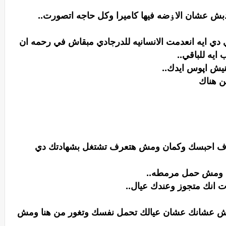
دبش عشان الاۏضه فيها كاميرا وكل حاجه اتصورت..
ي دي ايه انعدمت الانسانيه للدرجادي مبقاش في رحمه ان
ايه للباقي..
نيش اپوس ايدك..
ن هناك
عرف احبسك وكمان ومش هتعرف تشتغل بشهادتك دي
ال ومش حمل مرمطه..
ت انك متجوز وعندك عيال..
مش عشانك عشان عيالك تحمل نفسك وتغور من هنا ومش