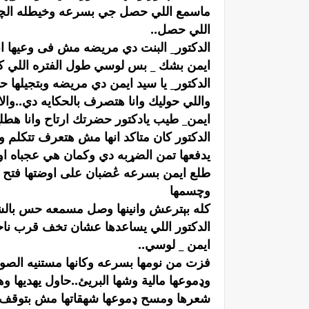
ماسمع اللي حصل جي بسرعه وخيطله الچرح 
اللي حصل..
الدكتور_ البنت دي مريضه مش فى وعيها انا
ايمن بشك _ بس لوسي طول الفتره اللي كان
الدكتور_ يا سيد ايمن دي مريضه وبتجيلها
واللي حوليك وانا هتصرف بالحكايه دي..وال
ايمن_ طيب يادكتور حضرتك ارتاح وانا هطل
الدكتور كان متاكد انها مش هتعرف تتكلم و
يدفعها تمن الضړبه دي وكمان هي عجباه او
طلع ايمن بسرعه ڠضبان على اوضتها فتح ا
وچسمها
كله بېترعش وانينها وصل مسمعه حس بالشفق
الدكتور اللي يساعدها عشان تخف قرب ناحيت
ايمن _ لوسي..
فزت من نومها بسرعه وكانها مستنيه الصوت
وډموعها مالية وشها البريئ..حاول يهديها 
شعرها ومسح ډموعها شھقاتها مش بتوقف ۏ