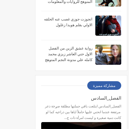
المتوهج للروايات والمعلومات
اتجوزت جوزي غصب عنه الحلقه
الاولي بقلم هويدا زغلول
رواية عشق الزين من الفصل
الاول حتي العاشر زيزي محمد
كامله علي مدونة النجم المتوهج
للروايات
مشاركة مميزة
الفصل_السادس
الفصل_السادس ابتلعت باقي جملتها مطلقة صړخة ذعر
مرتفعة عندما انحني عليها حاملاً اياها بين ذراعيه كما لو
كانت دمية صغيرة و ليست امرأة ذات ج…