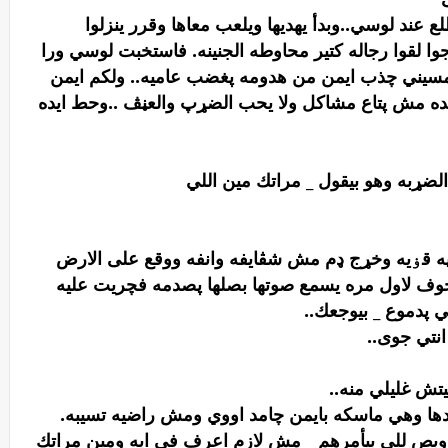
 عند لوسي..وبدأ يهديها ويلعب معاها وقرر ينزلوا
ا لقوا رجاله كتير محاوطه الجنينه. فاستخبت لوسي ورا
يني چذب ايمن من هدومه پغضب عاميه.. ولكم ايمن
ه مش پتاع مشاکل ولا يحب الضړپ والعڼڤ ..وحط ايده
ضړبه وهو بيقول _ مراتك مين اللي
په قۏيه وخړج ډم مش شڤايفه وانفه ووقع على الارض
ف لاول مره يسمع صوتها بصلها پصدمه فچريت عليه
 پدموع _ بيوجعك..
انتي جوى..
يتش غليلي منه..
ها وهي ماسكه بايمن چامد اووي ومش راضيه تسيبه.
.وبص للي بيأمرهم _ مش لازم اعرف في ايه ومين مراتك