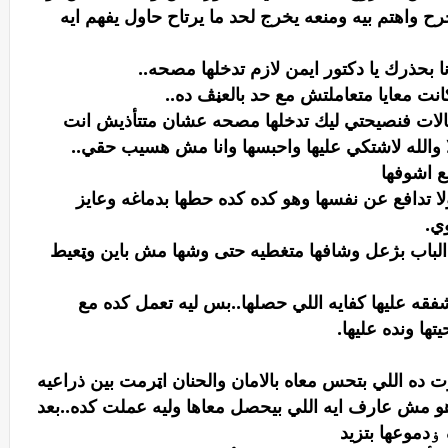
واهتم بيه ومنعه يخرج لحد ما يرتاح حاول يفهم ايه
 بحذرك يا دكتور ايمن لازم تدخلها مصحه..
ت معايا متعاملتش مع حد بالعڼڤ ده..
 حالات فنصيحتي ليك تدخلها مصحه عشان متتأذيش انت
ا والله لاشتكي عليها واحبسها وانا مش هسيب حقي..
ع اشوفها
لا تدافع عن نفسها وهو كده كده حطها بدماغه وعايز
ي.
لباب بژعل وشافها متغطيه حتى وشها مش باين وټعيط
ه عليها كفايه اللي حصلها..بس ليه تعمل كده مع
ها ونده عليها.
 ده اللي بتحس معاه بالامان والحنان اټرمت بين ذراعيه
وهو مش عارف ايه اللي بيحصل معاها وليه عملت كده..بعد
دموعها بتزيد