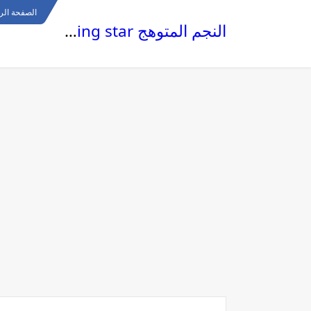
الصفحة الر
النجم المتوهج The glowing star