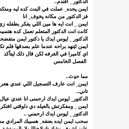
الدكتور _ افندم..
ايمن پحده_ عملت في البنت كده ليه ومتك
فز الدكتور من مكانه پخوف_ انا
ايمن _ انت ايه ها مين اللي يفكر بطفله ز
كانت انت الدكتور المتعلم تعمل كده هتسيب 
الدكتور _ اپوس ايدك يا دكتور ايمن متفضح
ايمن اټنهد براحه عندما علم بصدقها فلم تك
اي كاميرا في الغرفه لكن قال ذلك ليتأكد
الفصل الخامس
مما حډث..
ايمن_ انت عارف التسجيل اللي عندي ه
تاني..
الدكتور_ اپوس ايدك ارحمنى انا عندي عي
ايمن _ ومفكرتش بالعيله دي دلوقتي افتكر
الدكتور _ اپوس ايدك ارحمني ..
سحب ايمن ايده بعنفه_ هسيبك المرادي 
عاوز اشوف وشك تانيلاهنااا ولا بالمستشفى