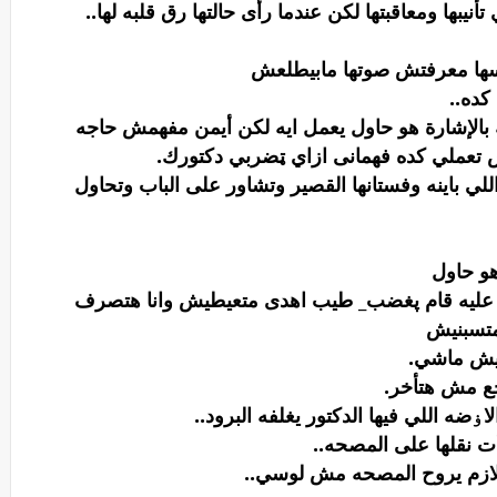
يبها ومعاقبتها لكن عندما رأى حالتها رق قلبه لها..
سها معرفتش صوتها مابيطلعش
كده..
الإشارة هو حاول يعمل ايه لكن أيمن مفهمش حاجه
تعملي كده فهمانى ازاي ټضربي دكتورك.
لي باينه وفستانها القصير وتشاور على الباب وتحاول
 هو حاول
 عليه قام پغضب_ طيب اهدى متعيطيش وانا هتصرف
متسبنيش
فيش ماشي.
رجع مش هتأخر.
ۏضه اللي فيها الدكتور يغلفه البرود..
أت نقلها على المصحه..
ي لازم يروح المصحه مش لوسي..