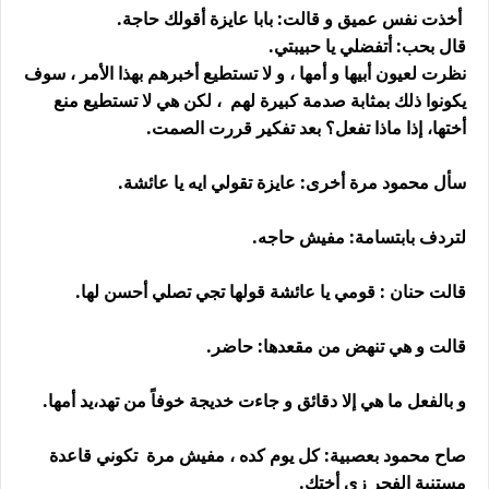
أخذت نفس عميق و قالت: بابا عايزة أقولك حاجة.
قال بحب: أتفضلي يا حبيبتي.
نظرت لعيون أبيها و أمها ، و لا تستطيع أخبرهم بهذا الأمر ، سوف
يكونوا ذلك بمثابة صدمة كبيرة لهم ، لكن هي لا تستطيع منع
أختها، إذا ماذا تفعل؟ بعد تفكير قررت الصمت.
سأل محمود مرة أخرى: عايزة تقولي ايه يا عائشة.
لتردف بابتسامة: مفيش حاجه.
قالت حنان : قومي يا عائشة قولها تجي تصلي أحسن لها.
قالت و هي تنهض من مقعدها: حاضر.
و بالفعل ما هي إلا دقائق و جاءت خديجة خوفاً من تهد،يد أمها.
صاح محمود بعصبية: كل يوم كده ، مفيش مرة تكوني قاعدة
مستنية الفجر زي أختك.