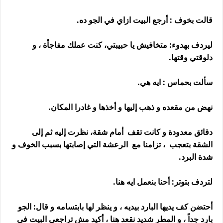
قالت بخوف : أرجع البيت ازاي في الجو ده.
ليردف بهدوء: متخافيش يا حبيبتي، كنت عملك مفاجأة ، و
دلوقتي وقتها.
سألت بحماس : ايه هي.
نهض من مقعده و ذهب إليها و أخذها و غادرا المكان.
دقائق معدودة و كانت تقف أمام شقة، نظرت إليه ثم إلى
الشقة بتعجب ، تزامنا مع الرعشة التي إصابتها بسبب الخوف و
شدة البرد.
لتردف بتوتر: أحنا بنعمل ايه هنا.
أحتضن كف يديها البارد بيديه ، و ينظر لها بابتسامه و قال: الجو
بارد جداً ، و المطر شديد نقعد هنا ، أكيد مش تراجعي البيت في