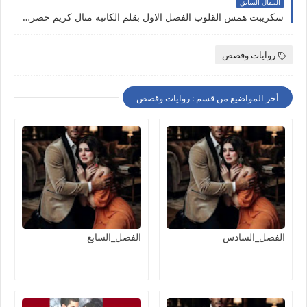
المقال السابق
سكريبت همس القلوب الفصل الاول بقلم الكاتبه منال كريم حصريه وجديده
روايات وقصص
أخر المواضيع من قسم : روايات وقصص
الفصل_السادس
الفصل_السابع