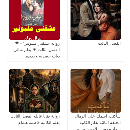
الفصل_الثالث
رواية عشقني مليونير" - 💗
الفصل الثالث 💗 بقلم سالي
دياب حصريه وجديده
سأكتب_اسمكِ_على_الرمال
رواية بقايا عائله الفصل الثالث
الحلقه الثالثة بقلم الكاتبه
بقلم الكاتبه فاطمه هشام
سعاد محمد سلامه حصريه