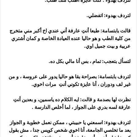
لتردف بهدوء : كنت عايزة أطلب منك طلب.
لتردف بهدوء: اتفضلي.
قالت بابتسامة: طبعا أنتِ عارفة أني عندي اخ أكبر مني متخرج
من كلية الطب و هو حاليا عنده العيادة الخاصة و كمان أشتري
عربية و بيت جميل اوي.
لتسأل بتعجب: تمام ، بس أنا مالي بكل ده.
لتردف بابتسامة: بصراحة بقا هو حاليا يدور على عروسة ، و من
غير لف ودوران ، أنا عايزة تكوني أنتِ مرات اخوي.
نظرت لها بصدمة و قالت: ايه الكلام ده ياسمين، و بعدين أنتِ
عارفة لسه بدري على الجواز ، لما أخلص الدارسة .
لتردف بهدوء: اسمعني يا حبيبتي ، ممكن نعمل خطوبة و الجواز
بعد ما تخلصي الجامعة، أنا اخوي شخص كويس جدا ، مش بقول