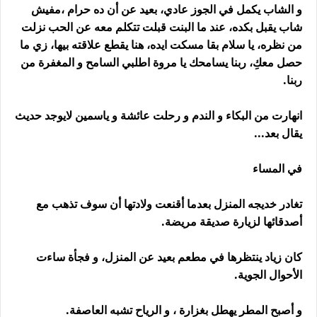
و الشاب يكمل في الجوز عادي، بعيد عن أن ده حرام ،مفيش
شاب يقبل بكده، عند ما البنت قبلت تتكلم معه عن الحب نزلت
من نظره، يا سلام بقا مسكت ايده، هنا يقطع علاقته بيها، زي ما
حصل معكِ، ربنا يسامحك يا مروة اطلبي السامح و المغفرة من
ربنا.
انهارت من البكاء و الندم و رحلت عائشة و ياسمين لايوجد حديث
يقال بعد...
في المساء
تغادر خديجه المنزل بعدما أقنعت ولادتها أن سوف تذهب مع
أصدقائها لزيارة صديقة مريضة.
كان زياد ينتظرها في مطعم بعيد عن المنزل، و فجأة ساءت
الأحوال الجوية.
و أصبح المطر يهطل بغزارة ، و الرياح تشبه العاصفة.