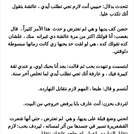
تتحدث بدلال: حبيبي أنت لازم تجي تطلب أيدي ، عائشة بتقول
أنك تكذب عليا.
حضن كف يديها و هي لم تعترض و حدث هذا الأمر كثيراً ، قال
بغضب: أنا قولتك اكتر من مرة عائشة دي غيرانه منك ، علشان
كده تقولك كده ، هي لو لقت حد يحبها زي كانت زمانها مبسوطة
دلوقتي.
ابتسمت و تنهدت بحب ثم قالت: بجد أنا بحبك اوي، و عندي ثقة
كبيرة فيك ، و عارفة أنك تجي تطلب أيدي لما تخلص آخر سنة.
أبتسم و قال: طبعا ، المهم لازم نتقابل النهارده.
لتردف بحزن: أنت عارف بابا يرفض خروجي من البيت.
انحني وضع قبلة على يديها، و هي لم تعترض ، حتي أنها شعرت
القشعريرة تسير في جسدها من أثر لمساته ، ليردف بحب: لازم
نتقابل النهارده ، اعملي اي حاجه علشان نتقابل.