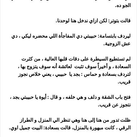
الجو ده.
قالت بتوتر: لكن ازاي ندخل هنا لوحدنا.
ليردف بابتسامة: حبيبتي دي المفاجأة اللي محضره ليكي ، دي
عش الزوجية.
لم تستطيع السيطرة على دقات قلبها العالية ، من كثرت
السعادة ، و أخيراً سوف تثبت لعائشة أنه سوف يتزوج بها ،
لتردف بسعادة و حماس : بجد يا حبيبي ، يعني خلاص نجوز
قريب.
فتح باب الشقة و دلف و هي خلفه ، و قال : أيوة يا حبيبتي بجد ،
نتجوز عن قريب.
ظلت تدور من هنا إلى هنا وهي تنظر الي المنزل و الطراز
الرقي ، كانت مبهورة بالمنزل، قالت بسعادة: البيت جميل اوي.