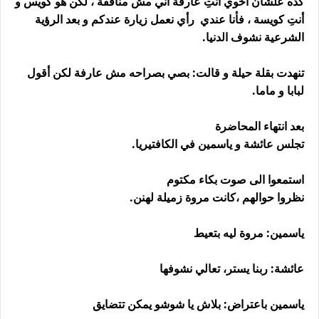
كده علشان أخوي أنتِ عارفة أني مش منافقة ، لكن هو كويس و
أنتِ كويسة ، فأنا عندي رأي نعمل زيارة عندكم و بعد الرؤية
الشرعية نشوف الدنيا.
تنهدت بقلة حيلة و قالت: بصي بصراحه مش عارفة لكن أقول
لبابا و ماما.
بعد انتهاء المحاضرة
تجلس عائشة و ياسمين في الكافتيريا.
استمعوا الى صوت بكاء مكتوم
نظروا حوالهم ،كانت مروة زميلة لهنن.
ياسمين: مروة ليه بتعيط
عائشة: ربنا يستر، تعالي نشوفها
ياسمين باعتراض: بلاش يا شوشو يمكن تتضايق