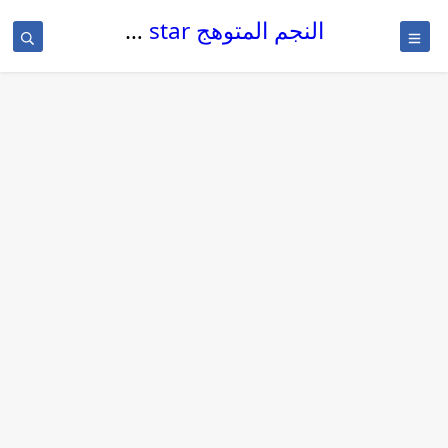
النجم المتوهج The glowing star