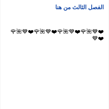
الفصل الثالث من هنا
❤️💙🌺🌹❤️💙🌺🌹❤️💙🌺🌹❤️💙🌺🌹
❤️💙