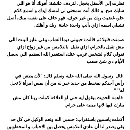
نظرت إلى الأسفل بخجل، لتردف عائشة: أقولك أنا هو اللي
سابك صح، و قالك أنت سمحتي لي امسك ايدك و اسمع كلام
حلو، غضبت ربك من غير خوف، فهو خاف على نفسه منك، أصل
تشيلي اسمه ازاي ،أنتِ واحدة خاينة ربك و أهلك.
صمتت قليلا ثم قالت: حبيبتي ديما الشاب يبقي عايز البنت اللي
مش تقبل بالحرام، ازاي تقبل بالتلامس من غير زواج ازاي
تقولي كلام لشخص غريب عنك، استغفر الله العظيم اللي يحصل
الأيام دي شئ صعب
قال رسول الله صلى الله عليه وسلم قال: "لأن يطعن في
رأس أحدكم بمخيط من حديد خير له من أن يمس امرأة لا تحل
له'""
فاهمة الحديث بيقول ايه حتي لو العلاقة كملت ربنا كان مش
يبارك فيها لانها مبنية على حرام.
أكملت ياسمين باستغراب: حسبي الله ونعم الوكيل في كل حد
بقي يصدر لنا أن عادي التلامس يحصل بين الاحباب و المخطوبين