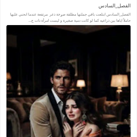
الفصل_السادس
الفصل_السادس ابتلعت باقي جملتها مطلقة صړخة ذعر مرتفعة عندما انحني عليها
حاملاً اياها بين ذراعيه كما لو كانت دمية صغيرة و ليست امرأة ذات ج…