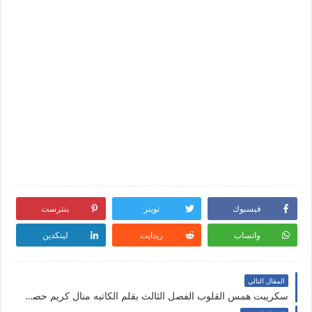
فيسبوك
تويتر
بنترست
واتساب
ريدايت
لينكدين
المقال التالي
سكريبت همس القلوب الفصل الثالث بقلم الكاتبه منال كريم حصريه وجديده