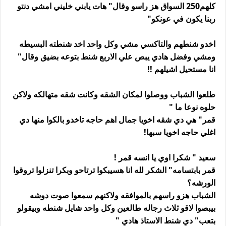
كلهم250 السواق هز راسو وقال" هات يابني خليني امشي دنتو
ربنا يكون في عونكو"
اخدو شنطهم والتاكسي مشي وكل واحد اخد شنطته البسيطه
ومشي وفضل هادي يبص علي الاربع شنط بتوعه بضيق وقال"
انا مستحيل اشيلهم !!
طلعوا الشباب ووصلوا لمكان الشقه وكانت شقه متهالكه ولاكن
حلوه نوعا ما "
قمر" هي دي شقه اخويا جمال اهم حاجه تاخدو بالكوا منها دي
اغلي حاجه اخويا سبها!
سعيد " شكرا اوي يا انسه قمر !
قمر بابتسامه" الشكر لله انا هسيبكوا ترتاحو وبكرا تنزلوا تروقوا
الورشه؟
الشباب هزو راسهم بالموافقه ولاكنهم سمعوا صوت دوشه
بيبصوا لاقو ثلاث رجاله طالعين وكل واحد شايل شنطه وبيقولو
بتعب" دي شنط الاستاذ هادي "