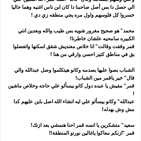
الي حصل دا بس أصل صاحبنا دا كان ابن ناس اغنيه وهما حاليا
خسروا كل فلوسهم واول مره يجي منطقه زي دي !
محمد" هو صحيح مغرور شويه بس طيب والله وبعدين انتي
الكبيره سامحيه علشان خاطرنا!
قمر وقفت وقالت" انا خلاص معنديش شقق اسكنها واتفضلوا
بق في مناطق كتير احسن وارقي من هنا !
الشباب بصوا عليها بصدمه وكانو هيتكلموا وصل عبدالله والي
قال" خير ياقمر مين الشباب!
قمر" مفيش يا عبده دول كانو بيسألو علي حاجه وخلاص ماشين
!
عبدالله" وكانو بيسألو علي ايه انشاء الله اصل باين عليهم كدا
مش وش بهدله!
سعيد" متشكرين يا انسه قمر احنا هنمشي بعد ازنك!
قمر "ازنكم معاكوا ياغالين نورتو المنطقة!!