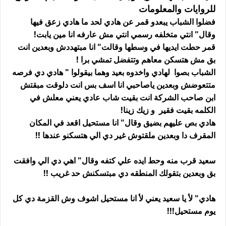
للروايات والمعلومات
فضلوا الشباب يبعدو قمر عن هادي لحد ما هادي زعق فيها
وقال" انتي متخلفه رسمي انتي مش عارفه انا مين يابت!
قمر حطت ايديها في وسطها وقالت" انا مبتهددش وبعدين انت
بق مش هتسكن معاهم وتتفضل تمشي برا !
الشباب بصوا لهادي واخدوه بعيد وهما بيقولوا " هادي دي فرصه
متتعوضش وبعدين ياصاحبي انا اسف بس انت دلوقت مبقتش
ابن صاحب الشركة انت بقيت شاب عادي يعني معلش في
الكلمه بقيت فقير و زيك زينا!
هادي بص عليهم بضيق وقال" انا مستحيل اقعد في المكان
المقرف دا وبعدين ملقتوش غير دي الي هتسكنو عندها !!
سعيد قرب منه وحط ايده علي كتفه وقال" اهي دي الي وافقت
بق وبعدين بتقولك المنطقه دي مبتسكنش حد غريب !!
هادي" لأ يا سعيد يعني لأ انا مستحيل اشوف وش القزمة دي كل
يوم مستحيل!!!