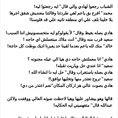
الشباب رجعوا لهادي والي قال" ايه رجعتوا ليه!
محمد" افرح بق ياعم اهي طردتنا وقالتنا معنديش شقق اجرها
يلا خلينا نلف علي اي منطقه تانيه علي قد فلوسنا!
هادي بصله بغيظ وقال" لأ بقولوكو ايه متحسسونيش اننا السبب!
سعيد قرب منه وقال" انت ملاك مبتعملش اي حاجه !
خالد" منك لله ياعم بعدما لقينا حد يعبرنا اديك بوظت كل حاجة!
هادي" انا معملتش حاجه دي هيا الي عيله مجنونه ؟
سعيد" انا عندي حل وياريت تقبله!
هادي بصله باستغراب وقال" حل ايه دا انشاء الله !
سعيد" تروح تعتذر منها وتخليها توافق!!
هادي بصوت عالي هز اركان المكان"نعم اعتذر من دي!
قالها وهو بيشاور عليها وهيا لاحظت صوته العالي ووقفت ولاكن
عبدالله قال" متفهميني ايه الحكايه!