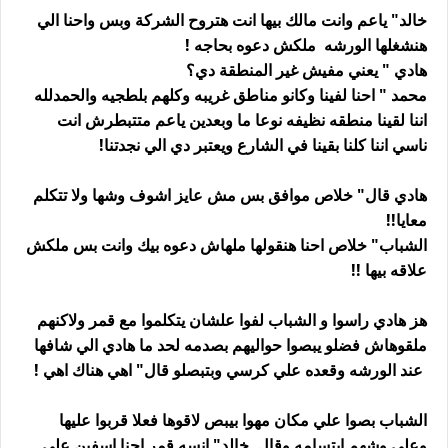
خالد" ياعم وانت مالك بيها انت هتروح الشركة وبس واحنا الي
هنشغلها الورشه ملكش دعوه بحاجه !
هادي " يعني مفيش غير المنطقة دي؟
محمد " احنا لفينا وكانو مناطق غريبه وكلهم بلطجيه والحمدلله
اننا لقينا منطقه نظيفه نوعا ما وبعدين ياعم متتبطرش انت
ناسي اننا كلنا بقينا في الشارع ويعتبر دي الي نجدتنا!
هادي قال" خلاص موافق بس مش عايز اشوف وشها ولا تتكلم
معايا!!
الشباب" خلاص احنا هنقولها ملهاش دعوه بيك وانت بس ملكش
علاقه بيها !!
هز هادي راسوا و الشباب لفوا علشان يتكلموا مع قمر ولاكنهم
ملقوهاش فضلو يبصوا حواليهم بصدمه لحد ما هادي الي شافها
عند الورشه وقعده علي كرسي وبتبصلو قال" اهي هناك اهي !
الشباب بصوا علي مكان مهوا بيبص لاقوها فعلا قربوا عليها
وعلي وشهم ابتسامه وقال خالد" انسه قمر احنا اسفين علي