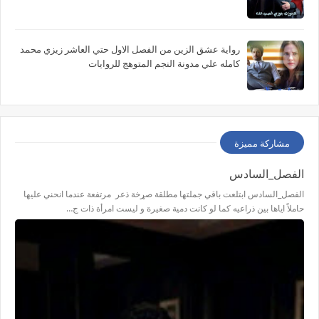
رواية عشق الزين من الفصل الاول حتي العاشر زيزي محمد
كامله علي مدونة النجم المتوهج للروايات
مشاركة مميزة
الفصل_السادس
الفصل_السادس ابتلعت باقي جملتها مطلقة صړخة ذعر مرتفعة عندما انحني عليها
حاملاً اياها بين ذراعيه كما لو كانت دمية صغيرة و ليست امرأة ذات ج…