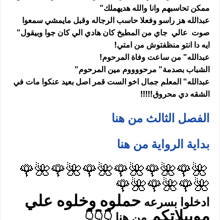
ممكن تحاسبهم وانا والله هديهملك"
عبدالله هز راسو وفعلا حاسب الرجاله وقبل مايمشي سمعوا
صوت عالي جاي من المطبخ كان هادي الي كان جوا وبيقول"
ايه دا انتو منظفتوش من امتي!
عبدالله" من ساعت وفاة المرحوم!
الشباب بصدمة" مرحووووم مين المرحوم"
عبدالله" المعلم جمال اخو الست قمر اصل بعيد عنكوا مات في
الشقه دي محروق!!!!!
الفصل الثالث من هنا
بداية الرواية من هنا
🌺🌹🌺🌹🌺🌹🌺🌹🌺🌹🌺🌹
🌺🌹🌺🌹🌺🌹
حملوه وخلوه علي
ادخلوا بسرعه
موبيلاتكم
من هنا 👇👇👇