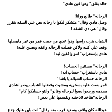
خالد بقلق" وهوا فين هادي"
الرجاله" طالع ورانا!
وصل هادي وقال" متشكر ليكوا يا رجاله بص علي الشقه بتقزز
وقال" هي دي الشقه !
الشباب هزت راسها وهوا عدي من جمب قمر من غير مايبصلها
وقعد علي كنبه ولاكن فضلت الرجاله واقفه وبصين عليه!
هادي بإستغراب" انتو واقفين ليه!
الرجاله" مستنين الحساب!
هادي باستغراب" حساب ايه!
الرجاله حساب الشياله يا باشا '
قمر بصت عليه بسخريه ومشيت وفضلوا الشباب يبصو لشادي
بصدمه ورجعوا بصوا للرجاله وقالو" وانتو حسابكوا كام"
الرجاله"هناخد 50جنيه ونقسمها علي بعض!
عبدالله كان واقف وسعيد قرب منه وقال" انت باين عليك جدع