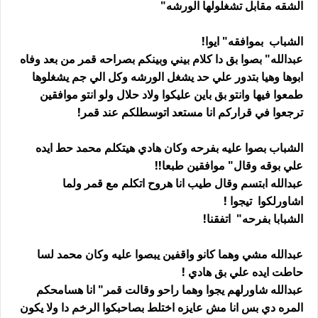
الشقه مقابل تشغلولها الورشه"
الشباب بموافقه" ايوا!
عبدالله" بصوا بق دا كلام بيني وبينكم بصراحه قمر من بعد وفاه
ابوها وهيا بتدور علي حد يشغل الورشه وكل الي جم يشغلوها
طمعوا فيها وانتو بق باين عليكوا ولاد حلال ولو انتو موافقين
ترجعوا في قراركم انا مستعد اتوسطلكم عند قمر!
الشباب بصوا عليه بفرحه وكان هادي هيتكلم محمد حط ايده
علي بوقه وقال" موافقين طبعا!!
عبدالله ابتسم وقال طيب انا هروح اتكلم مع قمر ولما
اشاورلكوا تيجوا !
الشبابا بفرحه" اتفقنا!
عبدالله مشي وهما كانو واقفين يبصوا عليه وكان محمد لسا
حاطت ايده علي بق هادي !
عبدالله شاورلهم يجوا وهما راحو وقالت قمر" انا هسامحكم
المره دي بس انا مش عايزه اختلط بصاحبكوا الرخم دا ولا يكون