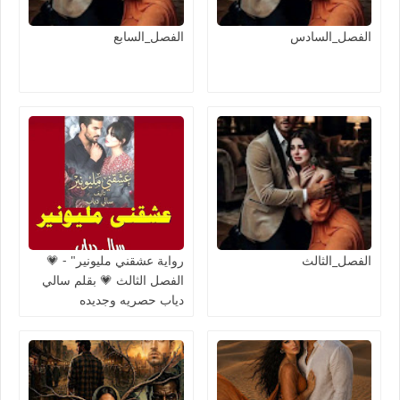
الفصل_السادس
الفصل_السابع
الفصل_الثالث
رواية عشقني مليونير" - 💗
الفصل الثالث 💗 بقلم سالي
دياب حصريه وجديده