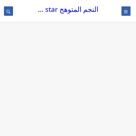
النجم المتوهج The glowing star