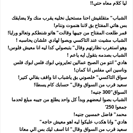
ليا كلام معاه حتي!!
الشباب" متقلقيش احنا مستحيل نخليه يقرب منك ولا يضايقك
بس هاتي المفتاح بق لاننا هنموت وننام!
قمر طلعت المفتاح من جيبها وقالت" هاتو شنطكم وتعالو ورايا!
الشباب مشيت عند التاكسي وبصوا لهادي علشان يحاسبه !
وهو استغرب نظارتهم وقال" بتبصولي كدا ليه انا معيش فلوس!
الشباب بصدمه بتقول ايه ياعم !
هادي" انتو من الصبح عمالين تعايروني ابوك فلس ابوك فلس
وناسين اني مفلس انا كمان!
سواق التاكسي" خلصوني بق ياشباب انا واقف بقالي كتير!
سعيد قرب من السواق وقال" حسابك كام يسطا!
السواق"300 جنيه!
الشباب بصوا لبعضهم وبدأ كل واحد يطلع من جيبه مبلغ لحدما
جمعوا 250’
محمد" فاضل خمسين جنيه!
هادي" وانا هكدب عليكوا ليه اهو معيش حاجه"
سعيد قرب من السواق وقال" انا اسف ليك بس الي معانا