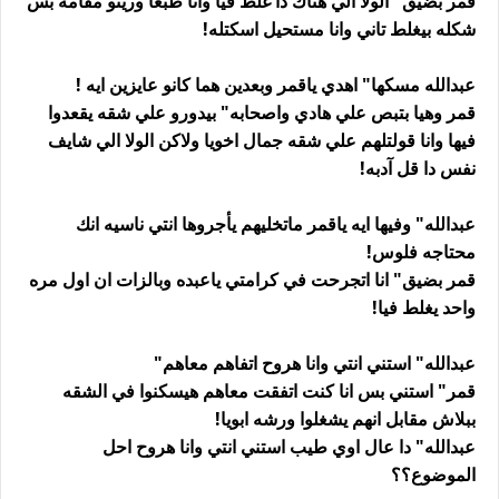
قمر بضيق" الولا الي هناك دا غلط فيا وانا طبعا وريتو مقامه بس
شكله بيغلط تاني وانا مستحيل اسكتله!
عبدالله مسكها" اهدي ياقمر وبعدين هما كانو عايزين ايه !
قمر وهيا بتبص علي هادي واصحابه" بيدورو علي شقه يقعدوا
فيها وانا قولتلهم علي شقه جمال اخويا ولاكن الولا الي شايف
نفس دا قل آدبه!
عبدالله" وفيها ايه ياقمر ماتخليهم يأجروها انتي ناسيه انك
محتاجه فلوس!
قمر بضيق" انا اتجرحت في كرامتي ياعبده وبالزات ان اول مره
واحد يغلط فيا!
عبدالله" استني انتي وانا هروح اتفاهم معاهم"
قمر" استني بس انا كنت اتفقت معاهم هيسكنوا في الشقه
ببلاش مقابل انهم يشغلوا ورشه ابويا!
عبدالله" دا عال اوي طيب استني انتي وانا هروح احل
الموضوع؟؟