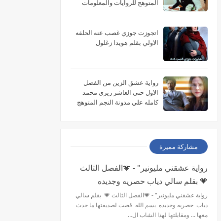
المتوهج للروايات والمعلومات
اتجوزت جوزي غصب عنه الحلقه
الاولي بقلم هويدا زغلول
رواية عشق الزين من الفصل
الاول حتي العاشر زيزي محمد
كامله علي مدونة النجم المتوهج
للروايات
مشاركة مميزة
رواية عشقني مليونير" - 💗الفصل الثالث
💗 بقلم سالي دياب حصريه وجديده
رواية عشقني مليونير" - 💗الفصل الثالث 💗 بقلم سالي
دياب حصريه وجديده بسم الله قصت لصديقتها ما حدث
معها ... ومقابلتها لهذا الشاب ال…