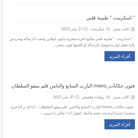
" اسكريبت " طبيبة قلبي
كاتب مميز
سكريبات
31 يناير 2022
" اسكريبت " طبيبة قلبي بقالها فترة متغيرة بتكون اونلاين وابعت الرسالة ومتردش
يااما تقفل اول مابتوصل الرسالة لو كلمتها فون بتنجز...
أقراء المزيد
فتون حكايات_mevo البارت السابع والتامن قلم ميفو السلطان
كاتب مميز
روايات وقصص
31 يناير 2022
فتون حكايات_mevo البارت السابع والتامن قلم ميفو السلطان .. كنا قد تركنا فريد
متصنما عندما استدعت نعمه والدها لتقول له::: تعالي يا حبيبي ...
أقراء المزيد