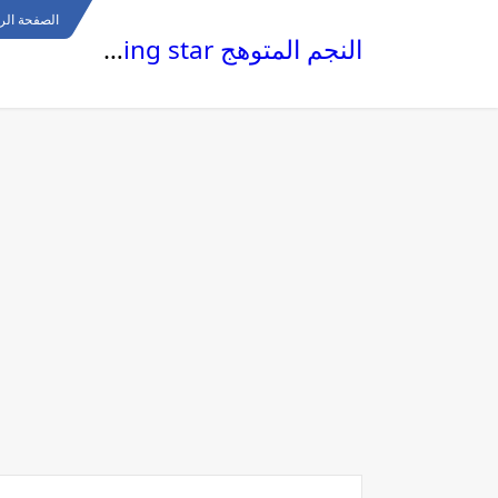
الصفحة الر
النجم المتوهج The glowing star