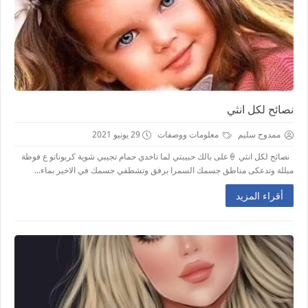
نصائح لكل انثي
ممدوح سليم
معلومات ووصفات
29 يونيو 2021
نصائح لكل انثي 🍦على بالك حبيبتي لما تاخدي حمام تجيبي شوية كربوناتو ع فوطة
مبللة وتدعكى مناطق جسمك السمرا برفق وتشطفي جسمك في الاخير بماء...
أقراء المزيد