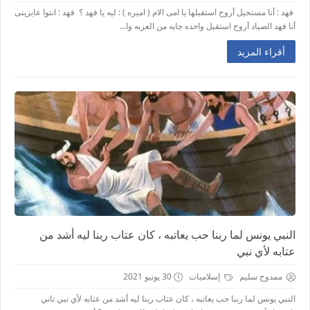
فهد : أنا مستحيل أروح استقبلها يا امى الام ( اميره ) : ليه يا فهد ؟ فهد : انتوا عايزينى
أنا فهد الصياد أروح استقبل واحده جايه من العزبه وا...
أقراء المزيد
النبي يونس لما ربنا حب يعاتبه ، كان عتاب ربنا ليه أشد من
عتابه لأي نبي
ممدوح سليم
إسلاميات
30 يونيو 2021
النبي يونس لما ربنا حب يعاتبه ، كان عتاب ربنا ليه أشد من عتابه لأي نبي تاني