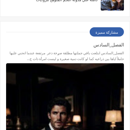
مشاركة مميزة
الفصل_السادس
الفصل_السادس ابتلعت باقي جملتها مطلقة صړخة ذعر مرتفعة عندما انحني عليها
حاملاً اياها بين ذراعيه كما لو كانت دمية صغيرة و ليست امرأة ذات ج…