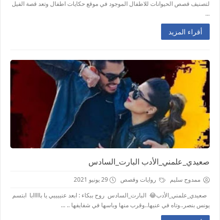
لتصنيف قصص الحيوانات للاطفال الموجود في موقع حكايات اطفال وتعد قصة الفيل
...
أقراء المزيد
صعيدي_علمني_الأدب البارت_السادس
ممدوح سليم
روايات وقصص
29 يونيو 2021
صعيدي_علمني_الأدب😂 البارت_السادس روح ببكاء : ابعد عنييييي يا بااااابا ابتسم
يونس بنصر..وتاه في عنيها..وقرب منها وباسها في شفايفها .. ...