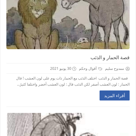
قصة الحمار و الذئب
ممدوح سليم
أقوال وحكم
30 يونيو 2021
قصة الحمار و الذئب ﺍﺧﺘﻠﻒ ﺍﻟﺬﺋﺐ ﻣﻊ ﺍﻟﺤﻤﺎﺭ ﺫﺍﺕ ﻳﻮﻡ ﻋﻠﻰ ﻟﻮﻥ ﺍﻟﻌﺸﺐ ! ﻗﺎﻝ
ﺍﻟﺤﻤﺎﺭ : ﻟﻮﻥ ﺍﻟﻌﺸﺐ ﺃﺻﻔﺮ ﻟﻜﻦ ﺍﻟﺬﺋﺐ ﻗﺎﻝ : ﻟﻮﻥ ﺍﻟﻌﺸﺐ ﺃﺧﻀﺮ ﻭﺍﺧﺘﻠﻔﺎ ﻛﺜﻴﺮً...
أقراء المزيد