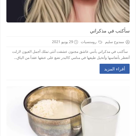
سأكتب في مذكراتي
ممدوح سليم
رومنسيات
29 يونيو 2021
سأكتب في مذكراتي بأنني عاشق مجنون عشقت أنثى تملك أجمل العيون لازلت
أتعطر بأنفاسها وأتخيل طيفها في منامي كالبدر تضع على عنقها عقدآ من الياق...
أقراء المزيد