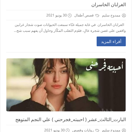
الغرابان الخاسران
ممدوح سليم
قصص أطفال
30 يونيو 2021
الغرابان الخاسران في غابة جميلة غنّاء سمعت الحيوانات صوت شجار غرابين
واقفين على غصن شجرة عالِ، فقَدِم الثعلب المكّار وحاول أن يفهم سبب شج...
أقراء المزيد
البارت_الثالث_عشر ( احببته_فجرحني ) علي النجم المتوهج
ممدوح سليم
روايات وقصص
30 يونيو 2021