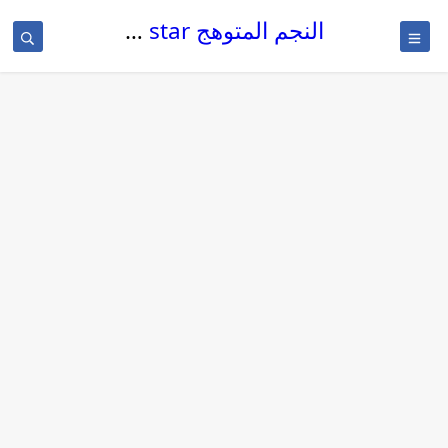
النجم المتوهج The glowing star