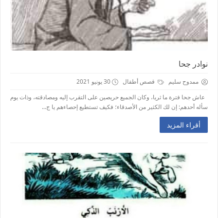
نوادر جحا
ممدوح سليم
قصص أطفال
30 يونيو 2021
عاش جحا فترة ما ثريا، وكان الجميع حريصين على التقرب إليه ومصادقته، وذات يوم
سأله أحدهم: إن لك الكثير من الأصدقاء؛ فكيف تستطيع إحصاءهم يا ج...
أقراء المزيد