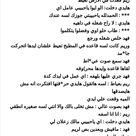
ريم قعدت في الارض تعيط
هايدي دخلت: الو ايوا ياحبيبي عامل اي
*** : الحمدلله ياحبيبتي جوزك لسه عندك
هايدي : لا راح شغله في داهيه
*** : طاب حلو اوي وفضلوا يتكلموا
فهد خلص شغله ورجع
وريم كانت لسه قاعده في المطبخ تعيط علشان ايدها اتحركت
جا*مد
فهد سمع صوت عي*اط
لقاها قاعده وايدها محر)وقه
فهد جري عليها بلهفه : اي عمل في ايدك كدة
ريم بعياط : لسه هاتقول هايدي حر*قتها افتكرت انه مش
هايصدقها
الميه وقعت علي ايدي
فهد بصوت عالي : مش تخلى بالك والا انتي لسه صغيره انطقي
ريم : انا انا اسفه
هايدي دخلت : اي ياحبيبي مالك زعلان لي
فهد : مافيش وبعدين بص لريم