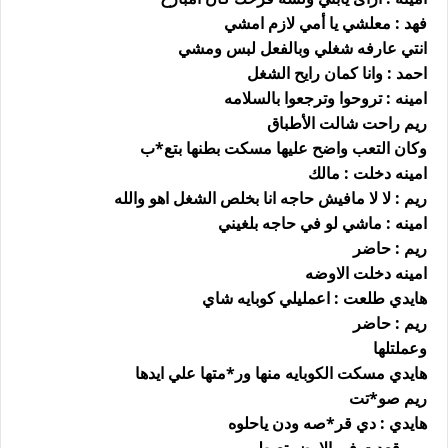
فهد : معلشي يا أمي لازم امشي
انتي عارفه شغلي وبالفعل لبس ومشي
احمد : وانا كمان رايح الشغل
امينه : تروحوا وترجعوا بالسلامه
ريم راحت شالت الأطباق
وكان التعب واضح عليها مسكت بطنها بتع*ب
امينه دخلت : مالك
ريم : لا لا مافيش حاجه انا بخلص الشغل اهو والله
امينه : ماشي لو في حاجه بلغيني
ريم : حاضر
امينه دخلت الاوضه
هايدي طلعت : اعمليلي كوبايه شاي
ريم : حاضر
وعملتلها
هايدي مسكت الكوبايه منها ور*متها علي ايدها
ريم صو*تت
هايدي : دي قر*صه ودن ياحلوه