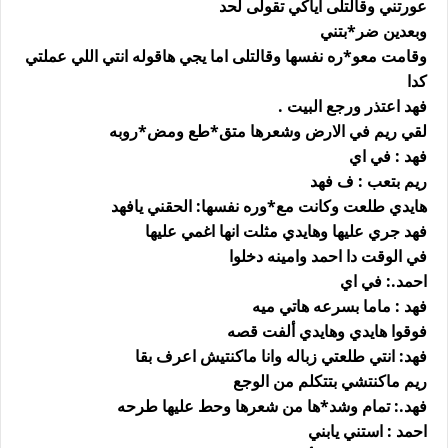
عورتني وقالتلى اياكي تقولى لحد
وبعدين ضر*بتني
وقامت معو*ره نفسها وقالتلى اما يجي هاقوله انتي اللي عملتي
كدا
فهد اعتذر ورجع البيت .
لقي ريم في الارض وشعرها متق*طع ومض*روبه
فهد : في اي
ريم بتعب : ف فهد
هايدي طلعت وكانت مع*وره نفسها: الحقني يافهد
فهد جري عليها وهايدي مثلت انها اغمي عليها
في الوقت دا احمد وامينه دخلوا
احمد.: في اي
فهد : ماما بسرعه هاتي ميه
فوقوا هايدي وهايدي ألفت قصه
فهد: انتي طلعتي زباله وانا ماكنتيش اعرف بقا
ريم ماكنتشي بتتكلم من الوجع
فهد.: تمام وشد*ها من شعرها وحط عليها طرحه
احمد : استني يابني