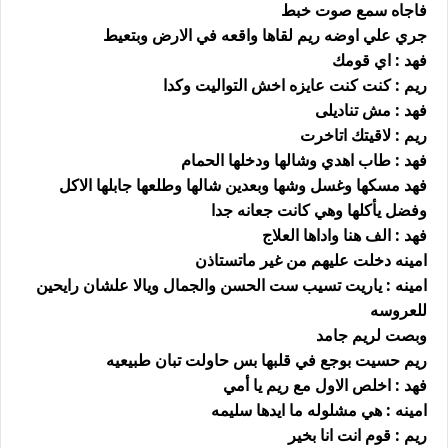
فاجاه سمع صوت خبط
جري علي اوضه ريم لقاها واقعه في الارض وبتعيط
فهد : اي قومك
ريم : كنت كنت عايزه اخش التواليت وكدا
فهد : مش تناديلى
ريم : لاقيتك اتاخرت
فهد : طاب اهدي وشالها ودخلها الحمام
فهد مسكها وغسل وشها وبعدين شالها وطلعها جابلها الاكل
وفضل يأكلها وهي كانت جعانه جدا
فهد : الف هنا واداها العلاج
امينه دخلت عليهم من غير ماتستاذن
امينه : ياريت تسيب ست الحسن والجمال ويالا علشان رايحين
للعروسه
وبصت لريم جامد
ريم حسيت بوجع في قلبها بس حاولت تبان طبيعيه
فهد : اخلص الاول مع ريم يا أمي
امينه : هي مشلوله ما ايدها سليمه
ريم : قوم انت انا بخير