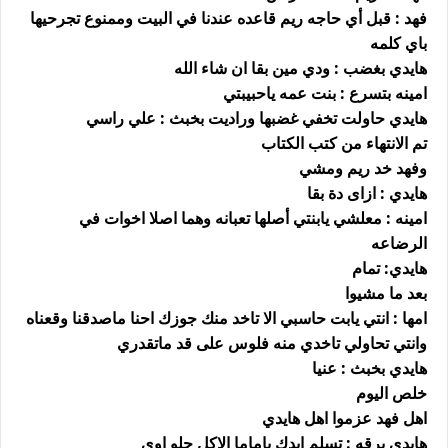
فهد : قبل أي حاجه ريم قاعده عندنا في البيت وممنوع تجرحيها
باي كلمه
هايدي بغضب : ودي مين بقا ان شاء الله
امينه بتسرع : بنت عمه ياحبيبتي
هايدي حاولت تخفي غضبها وراديت بخبث : علي راسي
تم الانتهاء من كتب الكتاب
وفهد خد ريم ومشي
هايدي : ازاى دة بقا
امينه : معلشي يابنتي أصلها تعبانه وهما اصلا اخوات في
الرضاعه
هايدي: تمام
بعد ما مشيوا
امها : انتي يابت حاسبي الا تاخد منك جوزك احنا ماصدقنا وقعناه
وانتي تحاولي تاخدي منه فلوس على قد ماتقدري
هايدي بخبث : عنيا
خلص اليوم
اهل فهد عزموا اهل هايدي
هايدي برقه : تسلم ايدك ياماما الاكل حلو اوي