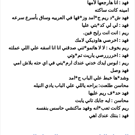
فهد : انا هارجعها لأمها
امينه كانت ساكته
فهد ش*د ريم ج*امد وز*قها في العربيه وساق بأسرع سرعه
فهد : لي لي كد*بتي عليا
ريم : انت انت رايح فين.
فهد : اخرصي هاوديكي لامك
ريم بخوف : لا لا هاتمو*تني صدقني انا انا اسفه علي اللي عملته
فهد : اخررررصي ياريت تم*وتي
ريم : ابوس ايدك خدني عندك ارم*يني في اي حته بلاش امي
فهد وصل
وشد*ها خبط علي الباب ج*امد
محاسن طلعت: براحه ياللي علي الباب يادي النيله
فهد حد*ف ريم عليها
محاسن : ايه جابك تاني يابت
ريم كانت تعب*انه وفهد ماكنشي حاسس بنفسه
فهد : بنتك عندك اهي