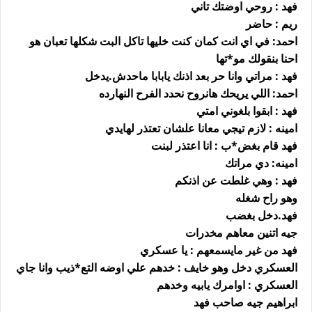
فهد : روحي اوضتك تاني
ريم : حاضر
احمد: في اي انت كمان كنت خليها تاكل البت شكلها تعبان هو
احنا بنقولك مو*تها
فهد : مراتي وانا حر بعد اذنك يابابا ماحدش.يدخل
احمد: اللي يريحك هانروح نحدد الفرح النهارده
فهد : ابقوا بلغوني امتي
امينه : لازم تيجي معانا علشان تعتذر لهايدي
فهد قام بغض*ب : انا اعتذر لبنت
امينه: دي مراتك
فهد : وهي غلطت عن اذنكم
وهو راح شغله
فهد.دخل بغضب
جيه اتنين معاهم مخدرات
فهد من غير مايسمعهم : يا عسكري
العسكري دخل وهو خايف : خدهم علي اوضه التع*ذيب وانا جاي
العسكري : اوامرك يابيه وخدهم
ابراهيم جيه صاحب فهد