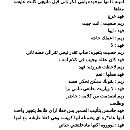
امينه : امها موجوده يابني فكر تاني قبل ماتيجي كانت عايشه
معاها
فهد خرج
ريم صحيت : انت جيت
فهد : ايوا
ريم : اعملك حاجه
فهد : لا
ريم حسيت بتغيره: طاب تقدر تيجي تقرالى قصه تاني
فهد كان عقله بيجيب في كلام امه :
ريم لاحظت شروده: فهد
فهد بصلها : نعم
ريم : بقولك ممكن تحكي قصه
فهد : لا وياريت تطلعي تنامي برا
ريم اتصدمت من كلامه : حاضر
وطلعت
فهد حاسس بتأنيب الضمير بس فعلا ازاى ظابط يتجوز واحده
امها عاه*ره اي يضمنله انها كويسه وهي فعلا عايشه مع امها
فهد : يووووه اكنها مادخلتشي حياتي