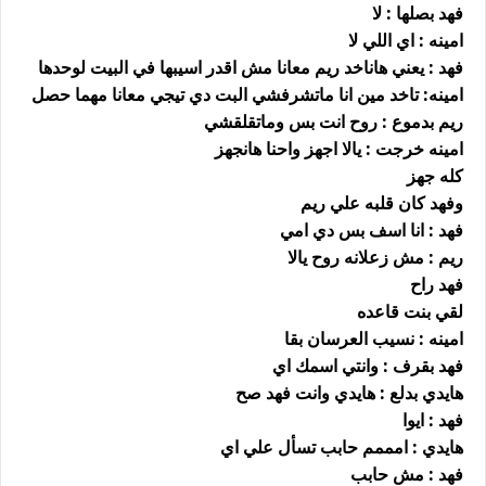
فهد بصلها : لا
امينه : اي اللي لا
فهد : يعني هاناخد ريم معانا مش اقدر اسيبها في البيت لوحدها
امينه: تاخد مين انا ماتشرفشي البت دي تيجي معانا مهما حصل
ريم بدموع : روح انت بس وماتقلقشي
امينه خرجت : يالا اجهز واحنا هانجهز
كله جهز
وفهد كان قلبه علي ريم
فهد : انا اسف بس دي امي
ريم : مش زعلانه روح يالا
فهد راح
لقي بنت قاعده
امينه : نسيب العرسان بقا
فهد بقرف : وانتي اسمك اي
هايدي بدلع : هايدي وانت فهد صح
فهد : ايوا
هايدي : امممم حابب تسأل علي اي
فهد : مش حابب