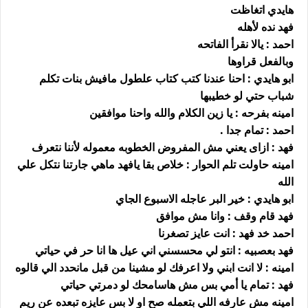
هايدي اتغاظت
فهد نده لأهله
احمد : يالا نقرأ الفاتحه
وبالفعل قراوها
ابو هايدي : احنا عندنا كتب كتاب علطول مافيش بنات تكلم
شباب حتي لو خطيبها
امينه بفرحه : يا زين الكلام والله واحنا موافقين
احمد : تمام جدا .
فهد : ازاى يعني مش المفروض الخطوبه معموله لأننا نتعرف
امينه حاولت تلم الحوار : خلاص بقا يافهد ماهي جارتنا نتكل علي
الله
ابو هايدي : خير البر عاجله الاسبوع الجاي
فهد قام وقف : وانا مش موافق
احمد خد فهد : انت عايز تصغرنا
فهد بعصبيه : انتو لي محسسني اني عيل ها انا حر في حياتي
امينه : لا انت ابني ولا اعرفك لو مشينا من قبل مانحدد الي قالوه
فهد : تمام يا أمي بس مش هاسامحك لو دمرتي حياتي
امينه مش عارفه اللي بتعمله صح او لا بس عايزه تبعده عن ريم