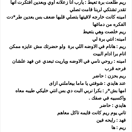
ريم طلعت برة تعيط : يارب انا زعلانه اوي وبعدين افتكرت انها
تقدر تشتكي لربنا قامت تصلي
امينه كانت خارجه لاقيتها بتصلي قلبها ضعف بس بعدين طر*دت
الفكره من دماغها
ريم خلصت وهي بتعيط
امينه: انتي برة لي
ريم : هانام في الاوضه اللي برة ولو حضرتك مش عايزه ممكن
انام برا ادام البيت
امينه : روحي نامي في الاوضه وياريت تبعدي عن فهد علشان
فرحه قرب
ريم بحزن : حاضر
عند هايدي : شوفتي يا ماما بيعاملني ازاى
امها بش*ر : بكرا نربي البت دي بس انتي خليكي طيبه معاه
واكسبيه في صفك .
هايدي : حاضر
تاني يوم ريم كانت قايمه تاكل معاهم
فهد : رايحه فين
ريم : ها