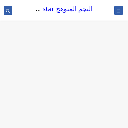
النجم المتوهج The glowing star