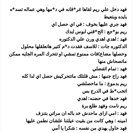
فهد دخل علي ريم لقاها غر*قانه في د*مها وهي عماله تسد*ه
بايده وبتعيط
فهد جري عليها بخوف : في اي حصل اي
ريم بو*جع : الح*قني ابوس ايدك
فهد : اهدي اهدي ورن علي الدكتوره
الدكتوره جات : للاسف فقدت د*م كتير هانعلقلها محلول
وحصلها مضاع)فات ممنوع تمشي او تتحرك المره الجايه ممكن
ماتصحاش منها
فهد : تمام اتفضلي
فهد راح جنبها : مش قلتلك ماتتحركيش حصل اي لدا كله
ريم بدموع : ما ماحصلشي
اتخب*ط في الدرج بس
فهد خدها في حضنه: اهدي
ريم نامت وفهد طلع برة
فهد : امي ازاى ماحدش خد باله ان مراتي بتنزف
امينه : وهي كانت من بقيت عيلتنا علشان نطمن عليها
فهد حاول يهدي من نفسه : شكرا يا أمي