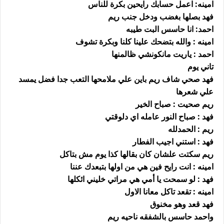
امينه: اعمل حسابك رايحين بكرة للناس
فهد بصلها بغضب ودخل جنب ريم
احمد: انا حاسس البت طيبه
امينه : والله بتضحك علينا كلنا وبكرة تشوف
احمد : ياريت مانكونشي ظالمنها
تاني يوم
فهد صحي شاف ريم باين علي ملامحها التعب جدا فضل يمسد
علي شعرها
ريم صحيت : صباح الخير
فهد : صباح النور عامله اي دلوقتي
ريم : الحمدلله
فهد : استني اجيب الفطار
ريم سكتت علشان كان بقالها كذا يوم مش بتاكل
امينه : انت رايح فين هي من اولها بتبعدك عننا
فهد : لو سمحت يا أمي هي مراتي خليني ائكلها
امينه : تقعد تاكل معانا الاول
فهد قعد وهو مخنوق
واحمد حاسس بالشفقه ناحيه ريم