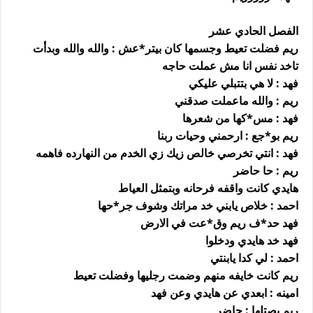
الفصل الحادي عشر
ريم فضلت تعيط وجسمها كان بيتر*عش : والله والله وبدأت
تاخد نفس انا مش عملت حاجه
فهد : لا هي بتتبلي عليكي
ريم : والله ماعملت صدقني
فهد : مس*كها من شعرها
ريم بو*جع : ارحمني وحيات ربنا
فهد : انتي تخرصي خالص زيك زي الخدم من النهارده فاهمه
ريم : حا حاضر
هايدي كانت واقفه فرحانه وبتمثل العياط
احمد : خلاص يابني خد مراتك وشوف جر*حها
فهد حد*ف ريم وق*عت في الارض
فهد خد هايدي ودخلوا
احمد : لي كدا يابنتي
ريم كانت خايفه منهم وضمت رجليها وفضلت تعيط
امينه : ابعدي عن هايدي وعن فهد
ريم بصتلها : حاضر