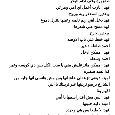
طلع برة وقف ادام البحر
فهد : يارب أعمل اي امي ومراتي
وبعدين استغفر ربه وروح
فهد دخل لقي ريم نايمه وعينها بتنزل دموع
فهد مسح علي شعرها
وبعدين خرج
فهد خبط علي باب الاوضه
احمد طلعله : خير
فهد : ممكن ادخل
احمد وسعله
فهد : ممكن ماتزعليش مني يا ست الكل بس دي كويسه وغير
كدا لسه صغيره
امينه : يعني تزعقلي علشانها بس مش هانسي انها جايه من
الشارع برضو تربيتها غير تربيتك يا ابني
افهم بقا
فهد : بس مش اقدر اسيبها يا أمي
امينه : ليه حبيتها
فهد: لا طبعا بس هي وحيده