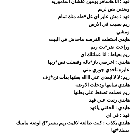
فهد : انا هاسافر يومين علشان الماموريه
وبعدين بص لريم
فهد : مش عايز اي غل*طه منك تمام
ريم بصيت في الارض
ومشي
هايدي استغلت الفرصه ماحدش في البيت
وراحت ضر*بت ريم
ريم بعياط : انا عملتلك اي
هايدي : اخرصي ياز*باله وفضلت تض*ربها
عايزه تاخدي جوزي مني
ريم: لا لا ابعدي عني اااااه بطنها بدأت تن*زف
هايدي سابتها ودخلت الاوضه
ريم فضلت تضغط علي بطنها
هايدي رنيت علي فهد
هايدي : الحقني يافهد
فهد : في اي
هايدي بكذب : كنت طالعه لاقيت ريم بتسر*ق اوضه مامتك
مسك*تها