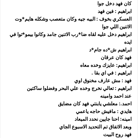
كان فهد دخل جوا
ابراهيم : فين فهد
العسكري بخوف : البيه جيه وكان متعصب وشكله هايم*وت
الاتنين اللي جوا
ابراهيم دخل عليه لقاه ضا*رب الاتنين جامد وكانوا بيمو*توا في
ايده
ابراهيم ش*ده جام*د
فهد كان عرقان
ابراهيم: عايزك وخده معاه
ابراهيم : في اي بقا .
فهد : مش عارف مخنوق اوي
ابراهيم : تعالي نخرج وخده علي البحر وفضلوا ساكتين
عند احمد وامينه
احمد.: معلشي يابنتي فهد كان مضايق
هايدي : مافيش حاجه ياعمي
امينه: احنا جايين نحدد الميعاد
وبعد الاتفاق تم التحديد الاسبوع الجاي
فهد روح البيت