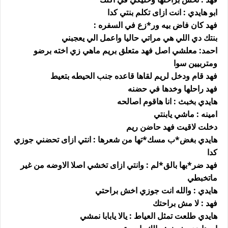
ابو هايدي : انت ازاى تكلم بنتي كدا
فهد كان فاض بيه ور*زع في السفره :
بنتك دي اللي هي مراتي حاليا واعمل الي يعجبني
احمد: معلشي اصل فهد متعلق بريم ماهي زي اخته برضو
ومتربيين سوا
فهد قام ودخل لريم لقاها قاعده جنب الحيطه بتعيط
فهد راحلها وخدها في حضنه
هايدي بخبث : انا هاقوم اصالحه
امينه : ماشي يابنتي
دخلت لاقيت فهد حاضن ريم
هايدي بغض*ب مسك*تها من شعرها : انتي ازاى تحضني جوزي
كدا
فهد ضر*بها بالق*لم : وانتي ازاى تخشي اصلا الاوضه من غير
ماتخبطي
هايدي : والله انت جوزي اخش براحتي
فهد : لا مش براحتك
هايدي طلعت تمثل العياط : يالا يابابا نمشي