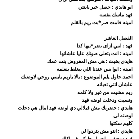
ابو هايدي : حصل خير يابنتي
فهد ماسك.نفسه
امينه قامت ضر*بت ريم بالقلم
الفصل العاشر
فهد : انتي ازاى تضر*بيها كدا
امينه : انت بتعلى صوتك عليا علشانها
هايدي بخبث : هي مش المفروض بنت عمك
امينه : ايوا بس عندنا اللي بيغلط بنعلمه
احمد.حاول يلم الموضوع : يالا ياريم يابنتي روحي لاوضتك
علشان انتي تعبانه
ريم مشيت من غير ولا كلمه
ونسيت ودخلت اوضه فهد
هايدي : حضرتك مش قيلالي دي اوضه فهد امال هي دخلت
اوضته لى
كلهم سكتوا
هايدي : انتو مش بتردوا لي
فهد : تخش براحتها وخليكي في اكلك