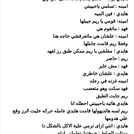
امينه : تسلمي ياحبيبتي
هايدي : فين الميه
امينه: قومي يا ريم جيبلها
فهد : ماتقوم هي
امينه : علشان هي ماتعرفشي حاجه هنا
وفعلا ريم قامت جابتلها
هايدي ؛ معلشي يا ريم ممكن طبق رز لفهد
ريم : حاضر
فهد : مش عايز
هايدي : علشان خاطري
امينه غزته في رجله
فهد سكت وهو متعصب
ريم جابت الطبق
هايدي هاتيه ياحبيبتي احطله انا
ريم لسه هاتديهولها قامت هايدي عامله حركه خليت الرز وقع
علي هدومها
هايدي : انتي ازاى ترمي علية الاكل بالشكل دا
ومثلت العياط : شوفتوا بتعاملني ازاى