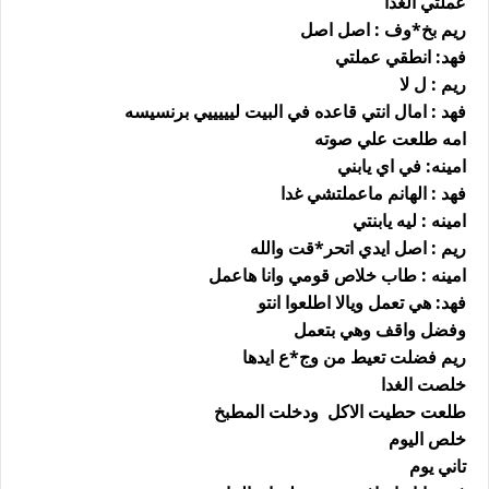
عملتي الغدا
ريم بخ*وف : اصل اصل
فهد: انطقي عملتي
ريم : ل لا
فهد : امال انتي قاعده في البيت ليييييي برنسيسه
امه طلعت علي صوته
امينه: في اي يابني
فهد : الهانم ماعملتشي غدا
امينه : ليه يابنتي
ريم : اصل ايدي اتحر*قت والله
امينه : طاب خلاص قومي وانا هاعمل
فهد: هي تعمل ويالا اطلعوا انتو
وفضل واقف وهي بتعمل
ريم فضلت تعيط من وج*ع ايدها
خلصت الغدا
طلعت حطيت الاكل ودخلت المطبخ
خلص اليوم
تاني يوم