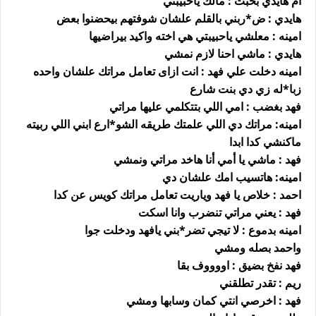
ام هايدي بخبث : مالك ياحبيبتي
هايدي : ض*ربني بالقلم علشان شوفتهم بيحضنوا بعض
امينه : معلشي ياحبيبتي هي اخته واكيد بيراضيها
هايدي : ماشي احنا لازم نمشي
امينه دخلت علي فهد : انت ازاى تعامل مراتك علشان واحده
زبا*له زي دي بنت شارع
فهد بغضب : امي اللي بتتكلمي عليها مراتي
امينه: مراتك دي اللي علمتك طريقه الشو*ارع ابني اللي ربيته
ماكنشي كدا ابدا
فهد : ماشي يا أمي أنا هاخد مراتي ونمشي
امينه: هاتسيب امك علشان دي
احمد : خلاص يا فهد وياريت تعامل مراتك كويس عن كدا
فهد : يعني مراتي تنضرب وانا اسكت
امينه بدموع : لا تيجي تضر*بني يافهد ودخلت جوا
واحمد بصله ومشي
فهد نفخ بضيق : اووووف بقا
ريم : تقدر تطلقني
فهد : اخرصي انتي كمان وسابها ومشي