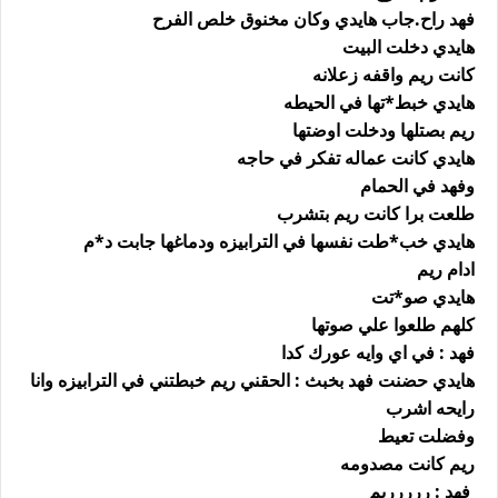
فهد راح.جاب هايدي وكان مخنوق خلص الفرح
هايدي دخلت البيت
كانت ريم واقفه زعلانه
هايدي خبط*تها في الحيطه
ريم بصتلها ودخلت اوضتها
هايدي كانت عماله تفكر في حاجه
وفهد في الحمام
طلعت برا كانت ريم بتشرب
هايدي خب*طت نفسها في الترابيزه ودماغها جابت د*م
ادام ريم
هايدي صو*تت
كلهم طلعوا علي صوتها
فهد : في اي وايه عورك كدا
هايدي حضنت فهد بخبث : الحقني ريم خبطتني في الترابيزه وانا
رايحه اشرب
وفضلت تعيط
ريم كانت مصدومه
فهد : ررررريم