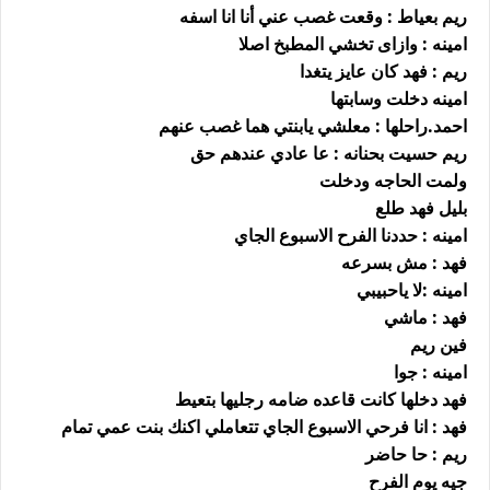
ريم بعياط : وقعت غصب عني أنا انا اسفه
امينه : وازاى تخشي المطبخ اصلا
ريم : فهد كان عايز يتغدا
امينه دخلت وسابتها
احمد.راحلها : معلشي يابنتي هما غصب عنهم
ريم حسيت بحنانه : عا عادي عندهم حق
ولمت الحاجه ودخلت
بليل فهد طلع
امينه : حددنا الفرح الاسبوع الجاي
فهد : مش بسرعه
امينه :لا ياحبيبي
فهد : ماشي
فين ريم
امينه : جوا
فهد دخلها كانت قاعده ضامه رجليها بتعيط
فهد : انا فرحي الاسبوع الجاي تتعاملي اكنك بنت عمي تمام
ريم : حا حاضر
جيه يوم الفرح