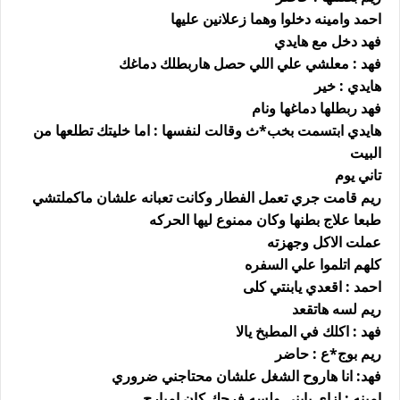
احمد وامينه دخلوا وهما زعلانين عليها
فهد دخل مع هايدي
فهد : معلشي علي اللي حصل هاربطلك دماغك
هايدي : خير
فهد ربطلها دماغها ونام
هايدي ابتسمت بخب*ث وقالت لنفسها : اما خليتك تطلعها من
البيت
تاني يوم
ريم قامت جري تعمل الفطار وكانت تعبانه علشان ماكملتشي
طبعا علاج بطنها وكان ممنوع ليها الحركه
عملت الاكل وجهزته
كلهم اتلموا علي السفره
احمد : اقعدي يابنتي كلى
ريم لسه هاتقعد
فهد : اكلك في المطبخ يالا
ريم بوج*ع : حاضر
فهد: انا هاروح الشغل علشان محتاجني ضروري
امينه : ازاى يابني ولسه فرحك كان امبارح