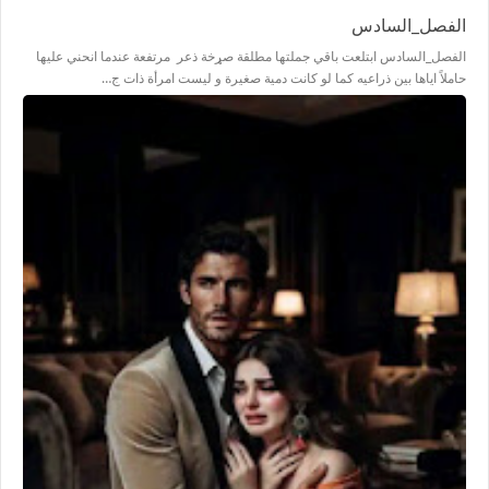
الفصل_السادس
الفصل_السادس ابتلعت باقي جملتها مطلقة صړخة ذعر مرتفعة عندما انحني عليها
حاملاً اياها بين ذراعيه كما لو كانت دمية صغيرة و ليست امرأة ذات ج…