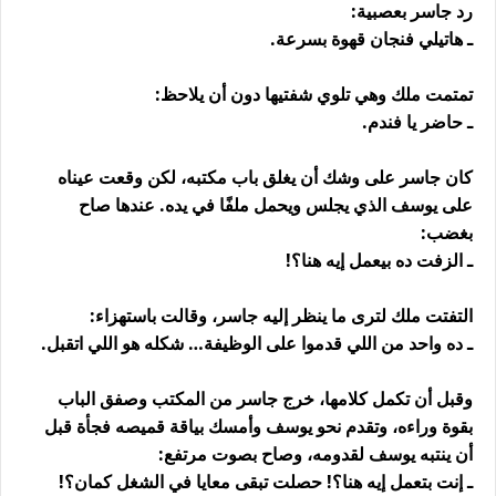
رد جاسر بعصبية:
ـ هاتيلي فنجان قهوة بسرعة.
تمتمت ملك وهي تلوي شفتيها دون أن يلاحظ:
ـ حاضر يا فندم.
كان جاسر على وشك أن يغلق باب مكتبه، لكن وقعت عيناه
على يوسف الذي يجلس ويحمل ملفًا في يده. عندها صاح
بغضب:
ـ الزفت ده بيعمل إيه هنا؟!
التفتت ملك لترى ما ينظر إليه جاسر، وقالت باستهزاء:
ـ ده واحد من اللي قدموا على الوظيفة… شكله هو اللي اتقبل.
وقبل أن تكمل كلامها، خرج جاسر من المكتب وصفق الباب
بقوة وراءه، وتقدم نحو يوسف وأمسك بياقة قميصه فجأة قبل
أن ينتبه يوسف لقدومه، وصاح بصوت مرتفع:
ـ إنت بتعمل إيه هنا؟! حصلت تبقى معايا في الشغل كمان؟!