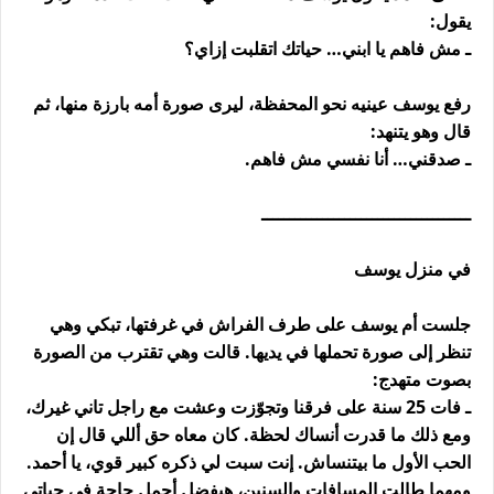
يقول:
ـ مش فاهم يا ابني… حياتك اتقلبت إزاي؟
رفع يوسف عينيه نحو المحفظة، ليرى صورة أمه بارزة منها، ثم
قال وهو يتنهد:
ـ صدقني… أنا نفسي مش فاهم.
ــــــــــــــــــــــــــــــــــــــ
في منزل يوسف
جلست أم يوسف على طرف الفراش في غرفتها، تبكي وهي
تنظر إلى صورة تحملها في يديها. قالت وهي تقترب من الصورة
بصوت متهدج:
ـ فات 25 سنة على فرقنا وتجوّزت وعشت مع راجل تاني غيرك،
ومع ذلك ما قدرت أنساك لحظة. كان معاه حق أللي قال إن
الحب الأول ما بيتنساش. إنت سبت لي ذكره كبير قوي، يا أحمد.
ومهما طالت المسافات والسنين، هيفضل أجمل حاجة في حياتي