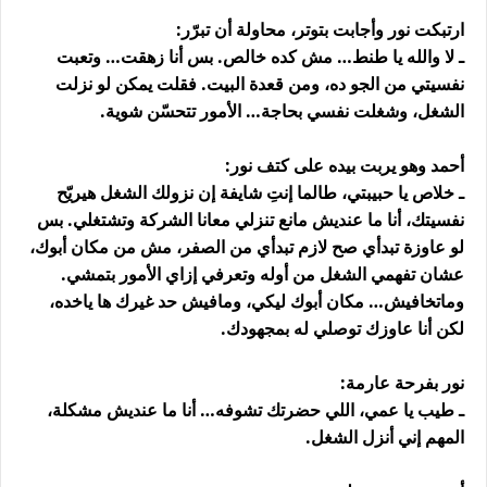
ارتبكت نور وأجابت بتوتر، محاولة أن تبرّر:
ـ لا والله يا طنط… مش كده خالص. بس أنا زهقت… وتعبت
نفسيتي من الجو ده، ومن قعدة البيت. فقلت يمكن لو نزلت
الشغل، وشغلت نفسي بحاجة… الأمور تتحسّن شوية.
أحمد وهو يربت بيده على كتف نور:
ـ خلاص يا حبيبتي، طالما إنتِ شايفة إن نزولك الشغل هيريّح
نفسيتك، أنا ما عنديش مانع تنزلي معانا الشركة وتشتغلي. بس
لو عاوزة تبدأي صح لازم تبدأي من الصفر، مش من مكان أبوك،
عشان تفهمي الشغل من أوله وتعرفي إزاي الأمور بتمشي.
وماتخافيش… مكان أبوك ليكي، ومافيش حد غيرك ها ياخده،
لكن أنا عاوزك توصلي له بمجهودك.
نور بفرحة عارمة:
ـ طيب يا عمي، اللي حضرتك تشوفه… أنا ما عنديش مشكلة،
المهم إني أنزل الشغل.