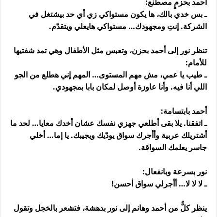
أحمد بحزمٍ مصطنع:
ـ بس خدي بالك، ها يكون مستواكي زي أي حد بيشتغل في
الشركة. إنتِ ومجهودك… مستواكي هايعلي ويتقدّم.
تنظر نور إلى أحمد بحزن، وتعبس مثل الأطفال وهي تمد شفتيها
للأمام:
ـ طيب يا عمي، مش مهم المستوى… المهم إني هطلع من الجو
اللي أنا فيه. وأنا عاوزة أوصل لمكان بابا بمجهودي.
أحمد بابتسامة:
ـ اتفقنا. يلا بقى أطلعي جهزي نفسك عشان أخدك معايا… لحد ما
أشتريلك عربية وأأجرك سواق يودّيك ويجيبك. يا إما… أخلي
جاسر يعلمك السواقة.
نور بسرعة وبانفعال:
ـ لا لا لا… أأجرلي سواق أحسن!
ينظر كلٌّ من أحمد وهانم إلى نور بدهشة، فتشعر بالخجل وتقول