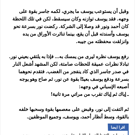
وقبل أن يستوعب يوسف ما يجري، لكمه جاسر بقوة على
وجهه. فقد يوسف توازنه وكان سيسقط، لكن في تلك اللحظة
كان أحمد ونور قد وصلا إلى الشركة. ركضت نور بسرعة نحو
يوسف وأسندته قبل أن يقع، بينما تناثرت الأوراق من يده
وانزلقت محفظته من جيبه.
رفع يوسف نظره ليرى من يمسك به… فإذا به يلتقي بعيني نور.
تبادلا نظرات عميقة للحظات صامتة، لكن المشهد أشعل النار
في صدر جاسر الذي كاد ينفجر من الغضب. فتقدم نحوهما
بسرعة ودفع يوسف بعيدًا بقوة عن نور، ثم صاح وهو يوجه
أصبعه الإسباني في وجهه:
ـ إياك ثم إياك تقرب من مراتي مرة تانية!
ثم التفت إلى نور، وقبض على معصمها بقوة وسحبها خلفه
بالقوة، وسط أنظار أحمد، ويوسف، وجميع الموظفين.
اقرا ايضا