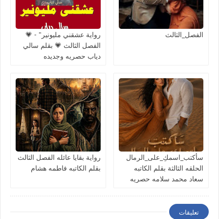
الفصل_الثالث
رواية عشقني مليونير" - 💗
الفصل الثالث 💗 بقلم سالي
دياب حصريه وجديده
سأكتب_اسمكِ_على_الرمال
رواية بقايا عائله الفصل الثالث
الحلقه الثالثة بقلم الكاتبه
بقلم الكاتبه فاطمه هشام
سعاد محمد سلامه حصريه
وجديده
تعليقات