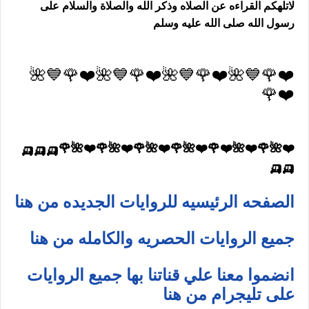
لاتلهكم القراءه عن الصلاه وذكر الله والصلاة والسلام على
رسول الله صلى الله عليه وسلم
❤️🌹💙🌺❤️🌹💙🌺❤️🌹💙🌺❤️🌹💙🌺
❤️🌹
❤️🌺🌹❤️🌺❤️🌹❤️🌺🌹❤️🌺🌹❤️🌺🌹❤️🌺🌹🛺🛺🛺
🛺🛺
الصفحه الرئيسيه للروايات الجديده من هنا
جميع الروايات الحصريه والكامله من هنا
انضموا معنا علي قناتنا بها جميع الروايات
على تليجرام من هنا