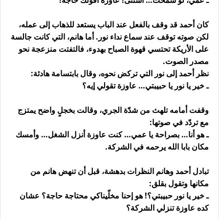
ـ عمي، لو سمحت… استنى! عاوزة أقولك حاجة!
كان أحمد قد وقف بالفعل عند الباب يستعد للذهاب إلى عمله،
لكن صوته توقف عند سماع نداء نور. أما هانم، التي كانت جالسة
على الأريكة تحتسي قهوة الصباح بهدوء، فالتفتت منزعجة نحو
مصدر الصوت.
نظر أحمد إلى نور التي تركض نحوه، وقال بابتسامة هادئة:
ـ خير يا نور يا حبيبتي… عاوزة تقولي إيه؟
وقفت أمامه تلهث من شدّة الجري، وقالت بخجلٍ واضح يمتزج
مع تردّد في صوتها:
ـ هو أنا… بصراحة يا عمي… كنت عاوزة أنزل الشغل… وأمسك
مكان بابا الله يرحمه في الشركة.
تبادل أحمد وهانم النظرات بدهشة، قبل أن تنهض هانم من
مكانها وتقول بقلق:
ـ خير يا نور حبيبتي؟! هو إحنا مخلّيناكي محتاجة حاجة؟ عشان
كده عاوزة تنزلي الشركة؟