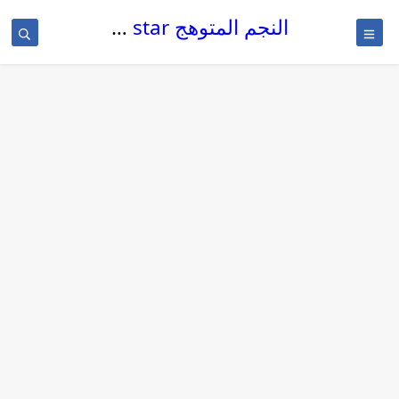
النجم المتوهج The glowing star