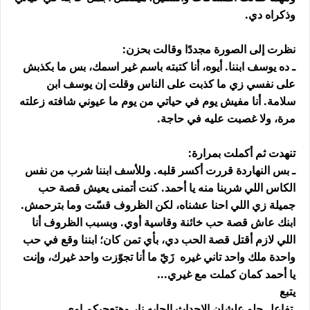
وذكراه دي.
نظرت إلى الصورة مجددًا وقالت بحزن:
ـ ده يوسف ابننا. أيوه، أنا كتبته باسم غير اسمك، بس ما بكذبش
على نفسي زي ما كذبت على الناس وقلت إن يوسف ابن
سلامة. أنا مفيش يوم في حياتي من يوم ما عيوني شافته زعلته
مرة، ولا غصبت عليه في حاجة.
تنهدت ثم أكملت بمرارة:
ـ بس النهاردة قررت أكسر قلبه. وللأسف ابننا شرب من نفس
الكاس اللي شربنا منه يا أحمد. كنت أتمنى يعيش قصة حب
جميلة زي اللي احنا عشناه، لكن الظروف قسّت وما بترحمش.
ابنك عاش قصة حب خائنة وقاسية أوي. وبسبب الظروف أنا
اللي لازم أقتل قصة الحب دي، بأي تمن كان؛ ابننا وقع في حب
واحدة ملك واحد تاني غيره زَيّ ما أنا تجوّزت واحد غيرك، وإنت
يا أحمد كمان كملت مع غيري...
يتبع
تفاعل حلو علشان الاحداث الجايه نار وهتعجبكم اوى