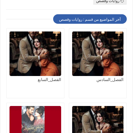
روايات وقصص
أخر المواضيع من قسم : روايات وقصص
الفصل_السادس
الفصل_السابع