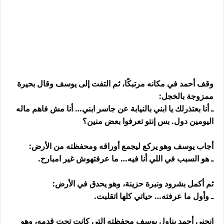
وقف أحمد في مكانه مرتبكًا، ثم التفت إلى يوسف وقال بحيرة
ممزوجة بالخجل:
ـ أنا بعتذرلك يا ابني بالنيابة عن جاسر ابني… أنا مش فاهم ماله
اليومين دول. بس إنتو تعرفوا بعض منين؟
أجاب يوسف وهو يركع ليجمع أوراقه ومحفظته من الأرض:
ـ هو السبب في اللي أنا فيه… ما عرفتهوش غير امبارح.
ثم أكمل بشرود ونبرة حزينة، وهو يحدق في الأرض:
ـ وأول ما عرفته… حياتي كلها اتقلبت.
انحنى أحمد يناول يوسف محفظته التي كانت تحت قدمه، وهو