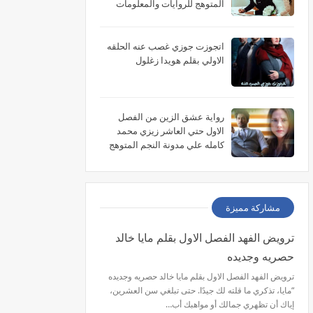
المتوهج للروايات والمعلومات
اتجوزت جوزي غصب عنه الحلقه
الاولي بقلم هويدا زغلول
رواية عشق الزين من الفصل
الاول حتي العاشر زيزي محمد
كامله علي مدونة النجم المتوهج
للروايات
مشاركة مميزة
ترويض الفهد الفصل الاول بقلم مايا خالد
حصريه وجديده
ترويض الفهد الفصل الاول بقلم مايا خالد حصريه وجديده
“مايا، تذكري ما قلته لك جيدًا. حتى تبلغي سن العشرين،
إياك أن تظهري جمالك أو مواهبك أب…