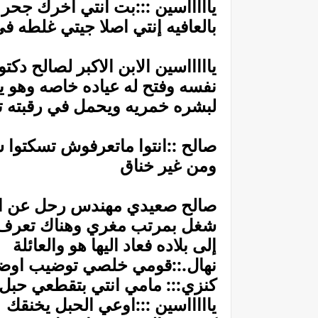
ياااااسين :::بت انتي اخرك جحر
بالعافيه إنتي اصلا جيتي غلطه في 
ياااااسين الابن الاكبر لصالح د
نفسه وفتح له عياده خاصه وهو ي
لبشره خمريه ويحمل في رقبته تف
صالح ::انتوا ماتعرفوش تسكتوا 
ومن غير خناق
صالح صعيدي مهندس رحل عن ال
شغل بمرتب مغري وهناك تعرف ع
إلى بلاده فعاد اليها هو والعائلة
نهال.::قومي خلصي توضيب اوضتك
كنزي::: مامي انتي بتقطعي حبل
ياااااسين :::اوعي الحبل يخنقك