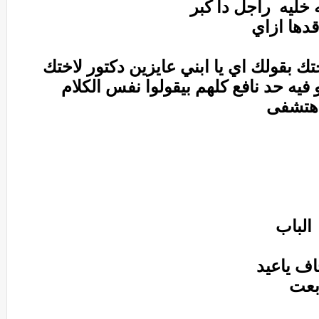
خليه راجل دا كبر
دها ازاي
ك بقولك اي يا ابني عايزين دكتور لاختك
 فيه حد نافع كلهم بيقولوا نفس الكلام
ا هتشفى
الباب
اف ياعيد
بعت