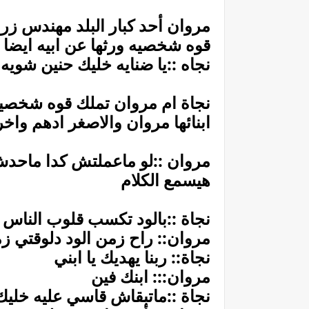
مروان أحد كبار البلد مهندس زر
قوه شخصيه ورثها عن ابيه ايضا
نجاه ::يا ضنايه خليك حنين شويه
نجاة ام مروان تملك قوه شخصيه
ابنائها مروان والاصغر ادهم واخ
مروان ::لو ماعملتش كدا ماحدش
هيسمع الكلام
نجاة ::بالود تكسب قلوب الناس
مروان:: راح زمن الود دلوقتي ز
نجاة:: ربنا يهديك يا ابني
مروان::: ابنك فين
نجاة ::ماتبقاش قاسي عليه خليك