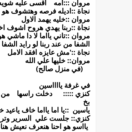
مروان :::أمه اقسى عليه شويه 
نجاة ::اديله فرصه وهتشوف هو ق
مروان ::خليه يهمد الاول
نجاة ::ربنا يهدي هروح اشوف اخت
مروان ::تاني يااما لا دا ماشي هو
الشفا من عند ربنا لو رايد الشف
نجاة ::'مش عايزه افقد الامل
مروان:: خليها علي الله
(في منزل صالح)
في غرفة يااااسين
كنزي ::::: دخلت راسها من 
بخ
ياسين ::يا اما يااما خاف ياعيد خ
كنزي:: جلست علي السرير وتر
يااسو هو احنا هنعرف نعيش هنا