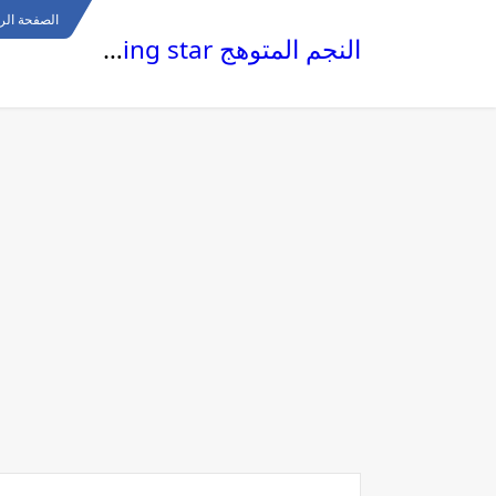
الصفحة الر
النجم المتوهج The glowing star