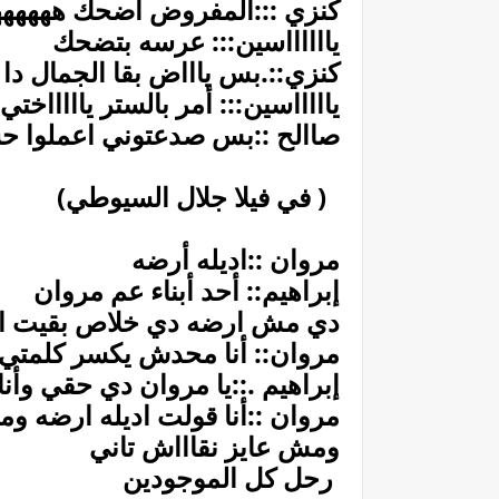
كنزي :::المفروض اضحك ههههههه
يااااااسين::: عرسه بتضحك
كنزي::.بس ياااض بقا الجمال دا ك
ياااااسين::: أمر بالستر ياااااختي
صاالح ::بس صدعتوني اعملوا 
( في فيلا جلال السيوطي)
مروان ::اديله أرضه
إبراهيم:: أحد أبناء عم مروان
دي مش ارضه دي خلاص بقيت 
مروان:: أنا محدش يكسر كلمتي
إبراهيم .::يا مروان دي حقي وأن
مروان ::أنا قولت اديله ارضه وم
ومش عايز نقاااش تاني
رحل كل الموجودين