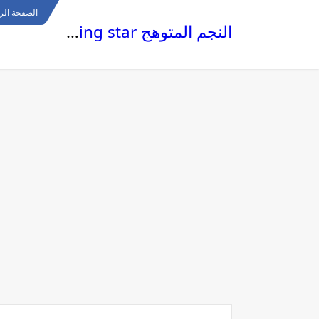
الصفحة الر
النجم المتوهج The glowing star