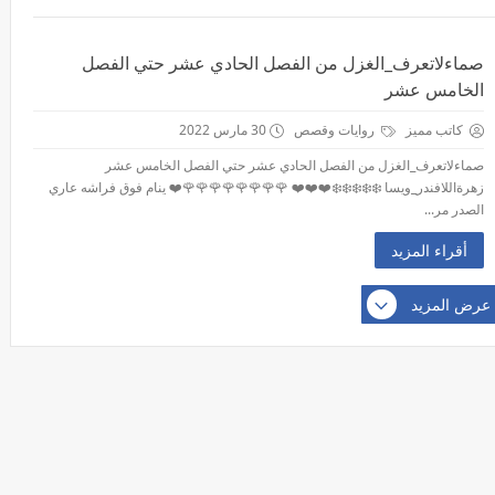
صماءلاتعرف_الغزل من الفصل الحادي عشر حتي الفصل
الخامس عشر
كاتب مميز
روايات وقصص
30 مارس 2022
صماءلاتعرف_الغزل من الفصل الحادي عشر حتي الفصل الخامس عشر
زهرةاللافندر_ويسا ❄️❄️❄️❄️❄️❤️❤️❤️ 🌹🌹🌹🌹🌹🌹🌹🌹❤️ ينام فوق فراشه عاري
الصدر مر...
أقراء المزيد
عرض المزيد