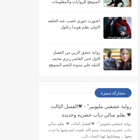
المتوهج للروايات والمعلومات
اتجوزت جوزي غصب عنه الحلقه
الاولي بقلم هويدا زغلول
رواية عشق الزين من الفصل
الاول حتي العاشر زيزي محمد
كامله علي مدونة النجم المتوهج
للروايات
مشاركة مميزة
رواية عشقني مليونير" - 💗الفصل الثالث
💗 بقلم سالي دياب حصريه وجديده
رواية عشقني مليونير" - 💗الفصل الثالث 💗 بقلم سالي
دياب حصريه وجديده بسم الله قصت لصديقتها ما حدث
معها ... ومقابلتها لهذا الشاب ال…