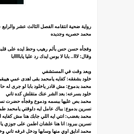
رواية ضحية انتقامه الفصل الثالث عشر والرابع
محمد حصريه وجديده
وفجأه حسن حس بألم رهيب وحط ايده على قلبه
وقال: لااا.. بابا لا بوس ايدك رد عليا يابااااابا
وبعد وقت في المستشفي
خلود بشفقه: كفايه يامحمد بقى اهدى عمي هيبق
محمد بدموع: مش قادر ياخلود بابا لو جرى له ح
خلود بسرعه: بعد الشر عنك متقلش كده تاني
محمد بص عليها ببسمه ودموع وفجأه حضرت نس
نسرين بدموع: بباك عامل ايه دلوقتي يامحمد ط
محمد بغضب: انتي ايه اللي جابك هنا مش كفايه
نسرين ببرود: انا هنا علشان اطمن على جوزي ي
محمد ادايق اوي منها وسابها ودخل غرفه تاني 