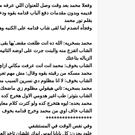
وفعلا محمد بعد وقت وصل للعنوان اللي عرفه 
قديمه وبدون مقدمات دفع الباب قدامه بقوه و
بقلم نور محمد
وفجأه انصدم لما لقى شاب قدامه على الكنبه 
محمد بسخريه: الله ده انت طلعت مقضـ'يها بق
الشاب اتفزع منه والبنت جرت على اوضه التانيه
الزباله بتاعتك
الشاب بخوف: محمد انت انت عرفت مكاني ازاي
محمد مسكه من رقبته بقوه وقال: مش مهم تعرف
الشاب بخوف: لا انا مظلوم دي نسرين السبب م
محمد بسخريه: تاني هيقولي مظلوم زي ماضحك عل
الشاب بتوتر: طب اغير هدومي الاول هخرج كده 
محمد بحده: ايوه هتخرج كده ولو كترت كلام معاي
الشاب خاف اوي من محمد وخرج قدامه بخوف
*****************
وفي نفس الوقت في المستشفي
خلود بحزن: كل يابابا ابوس ايدك علشان تاخد العل