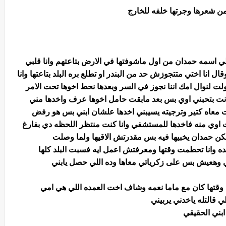
 شعرها وجرتها خلفه للخارج
ي اسمه حمدان من اول ماشوفتها في الارض بتاعتهم وانا قلبي
 انا اختي متتجوزش حد من البندر او تطلع بره البلد بتاعتها وانا
 لنوال امك اننا نجوز في السر وبعدها نحط اخوها تحت الامر
انت بتحبني اوي بس بعد مابقت حامل اخوها عرف واخدها مني
لت معاه كتير وترجيته يسيبني اخدها علشان ابني بس هو رفض
 اوي منه فاخدها للمستشفي وانا كنت منتظر اللحظه دي بفارغ
ن حمدان يخبيها فيه بس مقدرتش الاقيها ولما وصلت
ده وانا تحطمت وقتها ومعرفتش اعمل ايه فسبت البلد كلها
وهعيش بس على زكرياتي معاها وده اللي حصل يابني
وقتها كان مع ماما نعمه وشاف اخت العمده اللي هي امي
 قالتله ياخدني يربيني
 ابني الحقيقي