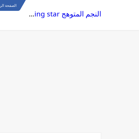
الصفحة الر
النجم المتوهج The glowing star