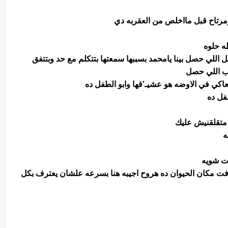
تاح قبل مااخلص من العقربه دي
ه حلوه
ل اللي حصل بينا يامحمد بسببها سمعتها بتتكلم مع حد وبتتفق
بب اللي حصل
كي في الاوضه هو عشيـ'قها وابو الطفل ده
لطفل ده
 متقلقنيش عليك
ه
نت شويه
رفت مكان الحيوان ده هروح اجيبه هنا بسرعه علشان يعترف بكل