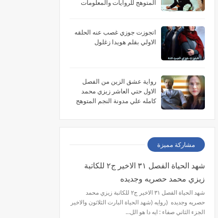
المتوهج للروايات والمعلومات
اتجوزت جوزي غصب عنه الحلقه
الاولي بقلم هويدا زغلول
رواية عشق الزين من الفصل
الاول حتي العاشر زيزي محمد
كامله علي مدونة النجم المتوهج
للروايات
مشاركة مميزة
شهد الحياة الفصل ٣١ الاخير ج٢ للكاتبة
زيزي محمد حصريه وجديده
شهد الحياة الفصل ٣١ الاخير ج٢ للكاتبة زيزي محمد
حصريه وجديده (روايه (شهد الحياة البارت الثلاثون والاخير
الجزء الثاني صفاء : ايه دا هو الل…