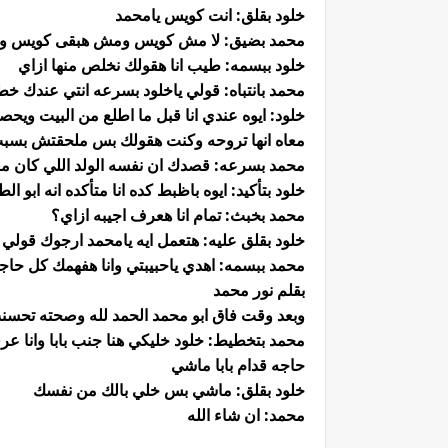
خلود بقلق: انت كويس يامحمد
محمد بضيق: لا مش كويس ومش هبقى كويس ومر
خلود ببسمه: طيب انا هقولك نخلص منها ازاي
محمد بانتباه: قولي ياخلود بسرعه انتي عندك خط
خلود: ايوه عندي انا قبل ما اطلع من البيت ويحص
معاه انها تروحه وكنت هقولك بس ملحقتش بس
محمد بسرعه: قصدك ان نفسه الولد اللي كان معا
خلود بتأكيد: ايوه باظبط كده انا متأكده انه ابو ا
محمد بخبث: تمام انا هعرف اجيبه ازاي؟
خلود بقلق عليه: هتعمل ايه يامحمد ارجوك قولي
محمد ببسمه: اهدي ياحبيبتي وانا هفهمك كل حاج
بقلم نور محمد
وبعد وقت فاق ابو محمد الحمد لله وصحته تحس
محمد بتخطيط: خلود خليكي هنا جنب بابا وانا ع
حاجه قدام بابا ماشي
خلود بقلق: ماشي بس خلي بالك من نفسك
محمد: ان شاء الله