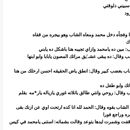
 سبيني دلوقتي
ود
 وفجأه دخل محمد ومعاه الشاب وهو بيجره من قفاه
ك
مين ده يامحمد وازاي تجيبه هنا باشكل ده يابني
ل: ده يبقى عشـ'يق مراتك المصون يابابا وابو ابنها
 لشاب بغضب كبير وقال: انطق ياض الحقيقه احسن ارحلك من هنا
اتك وابو طفل ده
ال: روحي وانتي طالق باتلاته غوري يازباله يار*مه بقلم
اب بقوه وقال: الحمد لله انا كده ارتحت اوي عن ازنك بقى
بره وراجع فورا
فت وشمرت ايدها بتوعد وقالت بشماته: استنى يامحمد في كيس