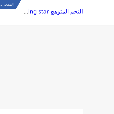
الصفحة الر
النجم المتوهج The glowing star