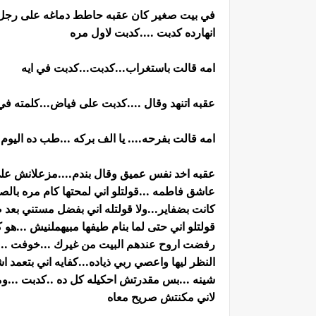
في بيت صغير كان عقبه حاطط دماغه على رجل وال
انهارده كدبت ....كدبت لاول مره
امه قالت باستغراب...كدبت...كدبت في ايه
عقبه اتنهد وقال ....كدبت على فياض...كلمته ف
امه قالت بفرحه.... يا الف بركه ...طب ده اليوم 
عقبه اخد نفس عميق وقال بندم....مزعلانش على 
عاشق فاطمه ...قولتلو اني لمحتها كام مره بال
كانت بضفاير...ولا قولتله اني بفضل مستني بعد ص
قولتلو اني حتى لما بنام طيفها مبيهملنيش ...هو 
رفضت اروح عندهم البيت من غيرك ...خوفت ...خ
النظر ليها واعصي ربي ذياده...كفايه اني بتعم
شينه ...بس مقدرتش احكيله كل ده ..كدبت ...وم
لاني مكنتش صريح معاه