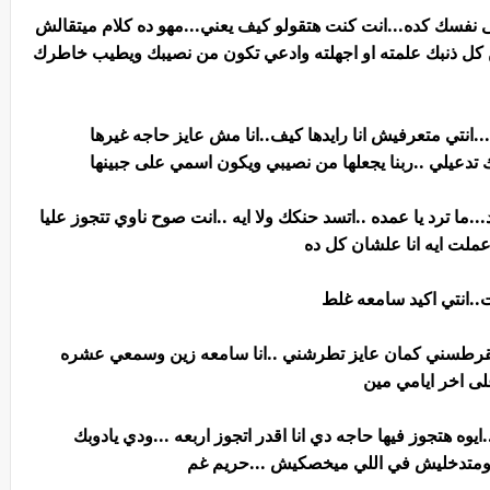
نفسك كده...انت كنت هتقولو كيف يعني...مهو ده كلام ميتقالش
 كل ذنبك علمته او اجهلته وادعي تكون من نصيبك ويطيب خاطرك
...انتي متعرفيش انا رايدها كيف..انا مش عايز حاجه غيرها
ربك تدعيلي ..ربنا يجعلها من نصيبي ويكون اسمي على جبينها
ا ترد يا عمده ..اتسد حنكك ولا ايه ..انت صوح ناوي تتجوز عليا
.عملت ايه انا علشان كل ده
..انتي اكيد سامعه غلط
مقرطسني كمان عايز تطرشني ..انا سامعه زين وسمعي عشره
ى اخر ايامي مين
 هتجوز فيها حاجه دي انا اقدر اتجوز اربعه ...ودي يادوبك
تك ومتدخليش في اللي ميخصكيش ...حريم غم