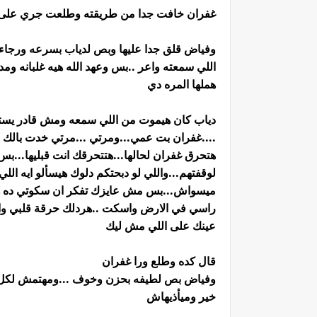
غفران خافت جدا من طريقته وطلعت جري على ا
وفياض قلق جدا عليها وبص لدياب بسرعه ورجاء و
اللي سمعته واعر ..بس وعهد الله هيه غلبانه ومد
هملها المره دي
دياب كان هيموت من اللي سمعه ومش قادر يست
....غفران بت عمي...ومرتي ...مرتي خدت بالك ..
هتحرق غفران لحالها...هتتحرقك انت قبليها...بس
لوقفتهم...واللي لو دبحتكم دلوك هيسألو ايه ال
ميسواش...بس مش عايزك تفكر ان سكوتي ده هيد
راسي في الارض واسكت ..هردلك حرقة قلبي وال
عينك على اللي مش ليك
قال كده وطلع ورا غفران
وفياض بص لطيفه بحزن وخوف ...ومهتمش لكل الل
خير وميأذيهاش