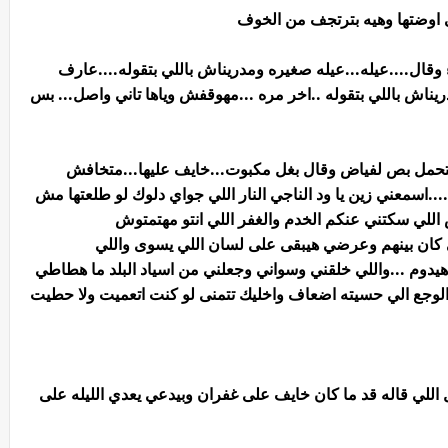
وضتها وهيه بترتجف من الخوف
قال....عيله...عيله صغيره ومدريناش باللي بتقوله....عارف
ريناش باللي بتقوله ..اخر مره ...مهوقفش وياها تاني واصل... بس
حمل بص لفياض وقال بغل مكبوت...خايف عليها...متخافش
..اسمعني زين يا ود الناجي النار اللي جواي دلوك لو طلعتها مش
 اللي سكتني عنكم الخدم والغفر اللي انتو مهتمتوش
لي كان بينهم وعرضي هيبقى على لسان اللي يسوى واللي
وم ...واللي خلقني وسواني وجعلني من اسياد البلد ما هطاطي
وجع الي حسيته اضعاف واخليك تتمنى لو كنت اتعميت ولا حطيت
ي قاله قد ما كان خايف على غفران وبيدعي يعدي الليله على