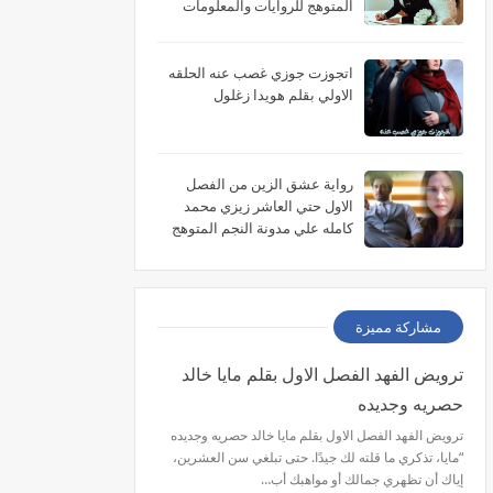
المتوهج للروايات والمعلومات
اتجوزت جوزي غصب عنه الحلقه
الاولي بقلم هويدا زغلول
رواية عشق الزين من الفصل
الاول حتي العاشر زيزي محمد
كامله علي مدونة النجم المتوهج
للروايات
مشاركة مميزة
ترويض الفهد الفصل الاول بقلم مايا خالد
حصريه وجديده
ترويض الفهد الفصل الاول بقلم مايا خالد حصريه وجديده
“مايا، تذكري ما قلته لك جيدًا. حتى تبلغي سن العشرين،
إياك أن تظهري جمالك أو مواهبك أب…