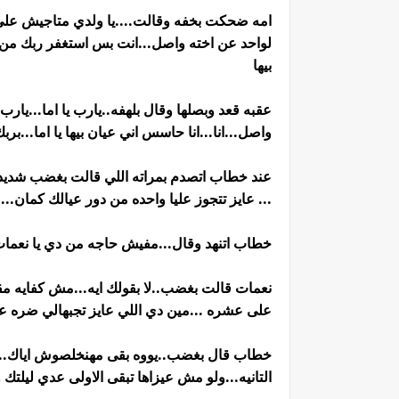
امه ضحكت بخفه وقالت....يا ولدي متاجيش على 
لواحد عن اخته واصل...انت بس استغفر ربك من
بيها
عقبه قعد وبصلها وقال بلهفه..يارب يا اما...يارب
واصل...انا...انا حاسس اني عيان بيها يا اما...ب
عند خطاب اتصدم بمراته اللي قالت بغضب شديد...م
... عايز تتجوز عليا واحده من دور عيالك كمان..
خطاب اتنهد وقال...مفيش حاجه من دي يا نعمات
نعمات قالت بغضب..لا بقولك ايه...مش كفايه 
على عشره ...مين دي اللي عايز تجبهالي ضره عل
خطاب قال بغضب..يووه بقى مهنخلصوش اياك...ايوه
التانيه...ولو مش عيزاها تبقى الاولى عدي ليل