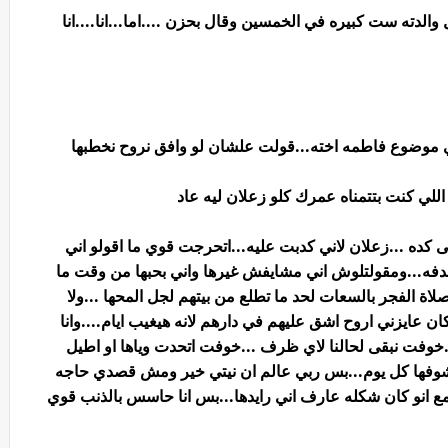
دته ست كبيره في الخمسين وقال بحزن ....اما...انا....انا
ي موضوع فاطمه اخته...قولت علشان لو وافق نروح نخطبها
اللي كنت بتتمناه عمرك كلو زعلان ليه عاد
كده ...زعلان لاني كدبت عليه...اتحرجت قوي ما اقولو اني
صدفه...ومقولتلوش اني مشايفش غيرها واني بحبها من وقت ما
لاة الفجر بالسعات لحد ما تطلع من بيتهم لجل المحها ...ولا
كان عايزني اروح اشق عليهم في دارهم لانه هيغيب ايام....وانا
وفت نبقى لحالنا لاي ظرف ...خوفت اتحدت وياها او اطيل
د اشوفها كل يوم...بس ربي عالم ان نيتي خير ومش قصدي حاجه
ع انو كان شكله عارف اني رايدها...بس انا حاسس بالذنب قوي