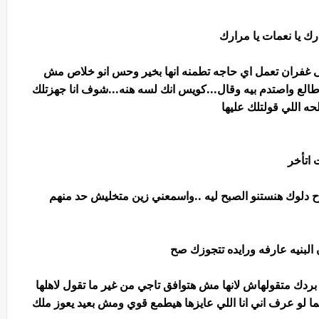
 يا نعمات يا مرارك
نى غفران تعمل اي حاجه تطمنه انها بخير وحس انو خلاص مش
الع واصتدم بيه وقال...كويس انك لسه هنه...شوف انا جهزتلك
حه اللي قولتلك عليها
 اتأخر
ح دلوك هنستنو الصبح ليه ..واسمعني زين متخليش حد منهم
لبنيه عارفه ورايده تتجوزك صح
دك متقولهاش لانها مش هتوافق تاجي من غير ما تقول لاهلها
ا لو عرف اني انا اللي عايزها هيطمع قوي ومش بعيد يعوز ملك