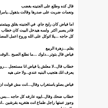
قال كده وطلع على الجنينه بغضب
ونعمات ضربت على صدرها وقالت بذهول..يامرارك
اما فياض كان رايح جاي في الجنينه بقلق وبيتم
قادر يصبر اكتر ولسه هيدخل البيت كان خطاب ط
كل حاجه ...يلا اتوكل على الله وروح اعمل المصل
بقلم...زهرة الربيع
فياض قال بتوتر...دلوك ...ما نطلع الصبح ..الوقت
خطاب قال..لا معلش يا فياض انا مستعجل ...رو
يعرف انك هتجيب البنيه عندي..ولا حتى هيه
فياض بصلو باستغراب وقال...انت مش قولت ان ا
خطاب ضحك وقال..ايوه عارفه كل حاجه ...بس بر
وجوز عمتها راجل طماع انت هتغريه بقرشين ..انم