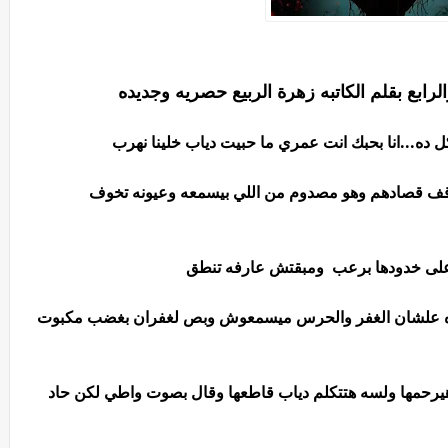
لرابع بقلم الكاتبه زهرة الربيع حصريه وجديده
ل ده...انا بحبك انت عمري ما حبيت دياب خلينا نهرب
 وقف قصادهم وهو مصدوم من اللي بيسمعه وعيونه تخوف
لى خدودها برعب ومبقتش عارفه تنطق
جواه علشان الغفر والحرس ميسمعوش وبص لغفران بغضب مكبوت
 هيرحمها ولسه هتتكلم دياب قاطعها وقال بصوت واطي لكن حاد