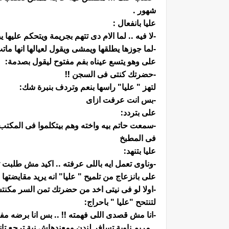
شهور .
عليا بانفعال :
-لا فيه .. لما الام دى تتهم بجريمة ويتحكم عليها 
-لما جوزها يطلقها ويمشى ويقول لعيالها انها ما
على وهو يتسع عيناه بفم مفتوح ليقول بصدمة:
-حضرتك كنتى فى السجن !!
لتهز " عليا" راسها بنعم وتردف بنبرة شك:
-بس انت عرفت ازاى
على بتردد:
-سمعت حاتم بيه واخته وهم بيتكلموا فى المكت
فى المطبخ
عليا بتنهد:
-وناوى تعمل ايه باللى عرفته .. اكيد مش طلبت 
على بانزعاج من تلميح " عليا" انه يريد مقايضتها 
-اولا لو فى نيتى اخد من حضرتك تمن السر مكنت
لتنتحح "عليا " باحراج:
-انا مش قصدى اللى فهمته !! .. بس انا برضه 
_ مريم ناوية تسافر لندن ومعندهاش نية ترجع تا