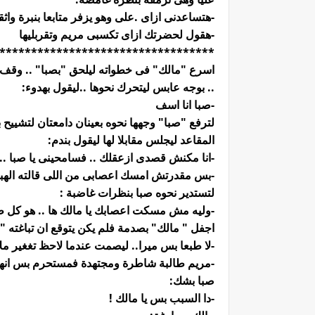
-هتساعدنى ازاى .على وهو يزفر متابعا بنبرة واثق
-هقول لحضرتك ازاى تكسبى مريم وتقربليها
**********************************
اسرع "مالك" فى خطواته ليلحق "بصبا" .. وقف يل
.. بوجه عابس ليتحرك نحوها ..ليقول بهدوء:
-صبا انا اسف
لترفع "صبا" وجهها نحوه بعينان دامعتان لتشييح
المقاعد ليجلس مقابلا لها ليقول بندم:
-انا مكنش قصدى ازعقلك .. فسامحينى يا صبا .. ح
-بس مقدرتش امسك اعصابى من اللى قالته الهب
لتستدير نحوه صبا بنظرات غاضبة :
-وليه مش مسكت اعصابك يا مالك ها .. هو كل طا
اجفل " مالك" بصدمة فلم يكن يتوقع ان تباغته "صبا
-لا طبعا بس ميرا.. ليصمت عندما لاحظ تغغير ملا
-مريم طالبة شاطرة ومجتهدة فمستحرم بس انها ت
صبا بشك:
-دا السبب بس يا مالك !