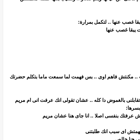
يبقا غصب عنها .. لتكمل بمرارة:
تت يبقا غصب عنها
ب .. مكنتش فاهم اوى .. بس فهمت لما سمعت ماما بتكلم حضرتك
تقابلنى بالغموض دا كله .. عشان تقولى انك عرفت انى ام مريم
بسرها:
ش عرفتك بنفسى اصلا .. انا جاى هنا عشان مريم
مفهمتش اى سبب انك طلبتنى
نى هنا خالص