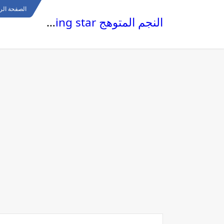
الصفحة الر
النجم المتوهج The glowing star