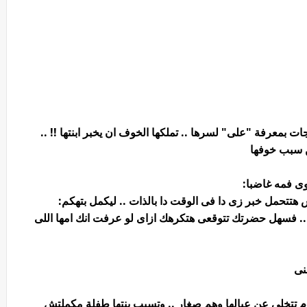
ت بمعرفة "على" لسرها .. تملكها الخوف ان يخبر ابنتها !! ..
ن سبب خوفها
وى فمه غاضبا:
تتحمل خبر زى دا فى الوقت دا بالذات .. ليكمل بتهكم:
 .. فسهل حضرتك تتوقعى هتكرهك ازاى لو عرفت انك امها اللى
نى
تخلى عن عيالها وهم صغار .. وتسيب بنتها طفلة مكملتش