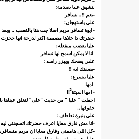
لتشهق عليا بصدمة:
-نعم !!.. تسافر
على باستهجان:
- ايوة تسافر مريم اصلا جت هنا بالغصب .. وبع
حضرتك دا خلاها مصممة اكتر لدرجة انها حجزت 
عليا بغضب منفعلة:
-انا لا يمكن اسمح لها تسافر
علىى يضحك ويهزر راسه :
-بصفتك ايه !!
عليا بتسرع:
-امها
- امها الميتة ّّ!!
اجفلت " عليا " من حديث "على" لتغلق عيناها ب
حقوقها..
على بنبرة تعاطف :
-انا مش فارق معايا اعرف حضرتك اتسجنتى ليه
-كل اللى هاممنى وفارق معايا ان مريم متسافر
عليا وهى ترمقه بنظرة غامضة: