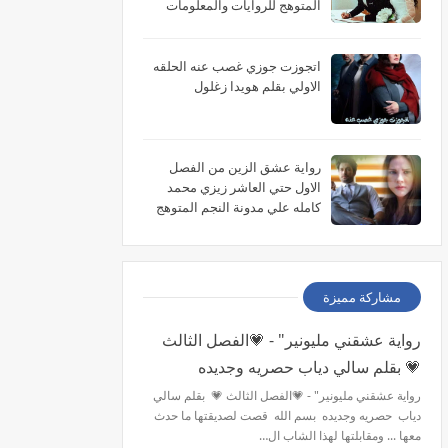
المتوهج للروايات والمعلومات
اتجوزت جوزي غصب عنه الحلقه
الاولي بقلم هويدا زغلول
رواية عشق الزين من الفصل
الاول حتي العاشر زيزي محمد
كامله علي مدونة النجم المتوهج
للروايات
مشاركة مميزة
رواية عشقني مليونير" - 💗الفصل الثالث
💗 بقلم سالي دياب حصريه وجديده
رواية عشقني مليونير" - 💗الفصل الثالث 💗 بقلم سالي
دياب حصريه وجديده بسم الله قصت لصديقتها ما حدث
معها ... ومقابلتها لهذا الشاب ال…