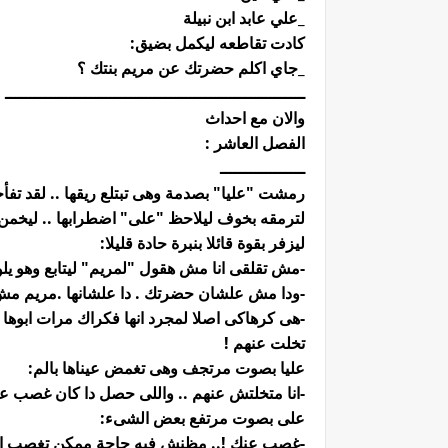
_علي عابد ابن نبيلة
كادت تقاطعه ليكمل بضيق:
_جاي اكلم حضرتك عن مريم بنتك ؟
ــــــــــــــــــــــــــــــــــــــــــــــــــــــــــــ
والان مع احداث
الفصل العاشر :
ـــــــــــــــــ
رمشت "عليا" بصدمة وهى تبتلع ريقها .. لقد تفأجا
لترمقه بخوف ليلاحظ "على" اضطرابها .. ليخم
ليزفر بقوة قائلا بنبرة حادة قليلا:
-مش تقلقى انا مش هقول "لمريم" ليتابع وهو يل
-ودا مش علشان حضرتك . دا علشانها .مريم مش ه
-هى كرهاكى اصلا لمجرد انها فكراك مرات ابوها
تخلت عنهم !
عليا بصوت مرتجف وهى تغمض عيناها بالم:
-انا متخلتش عنهم .. واللى حصل دا كان غصب ع
على بصوت مرتفع بعض الشىء:
-غصب عنك !.. مظنش فيه حاجة ممكن تغصب ام ت