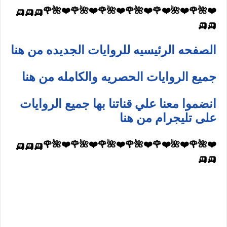
❤️🌺🌹❤️🌺❤️🌹❤️🌺🌹❤️🌺🌹❤️🌺🌹❤️🌺🌹🛺🛺🛺
🛺🛺
الصفحه الرئيسيه للروايات الجديده من هنا
جميع الروايات الحصريه والكامله من هنا
انضموا معنا علي قناتنا بها جميع الروايات
على تليجرام من هنا
❤️🌺🌹❤️🌺❤️🌹❤️🌺🌹❤️🌺🌹❤️🌺🌹❤️🌺🌹🛺🛺🛺
🛺🛺