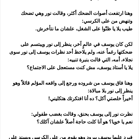
وهنا ارتفعت أصوات الضحك أكثر، وقالت نور وهي تضحك
وتنهض من على الكرسي:
طيب يلا يا ظنّوا على الشغل، علشان ما نتأخرش.
لكن كان يوسف في عالمٍ آخر، ينظر إلى نور ويبتسم على
ضحكتها رغماً عنه، ولم يلاحظ أحد نظرات يوسف إلى نور سوى
نجلاء، أمه، التي قالت بنبرة تنبيه:
يلا يا أستاذ يوسف، مش كنت مستعجل على الاجتماع؟
وهنا فاق يوسف من شروده ورجع إلى واقعه المؤلم قائلاً وهو
ينظر إلى نور بلا مبالاة:
أخيراً خلصتي أكل؟ ده أنا افتكرتك هتكليني!
نظرت نور إلى يوسف بحنق، وقالت بغضب طفولي:
نعم يا خويا؟ هو أنا كلت حاجة أصلاً علشان آكلك؟
فيرد عليها يوسف ببرود وهو يقوم من على الكرسي ويسند على