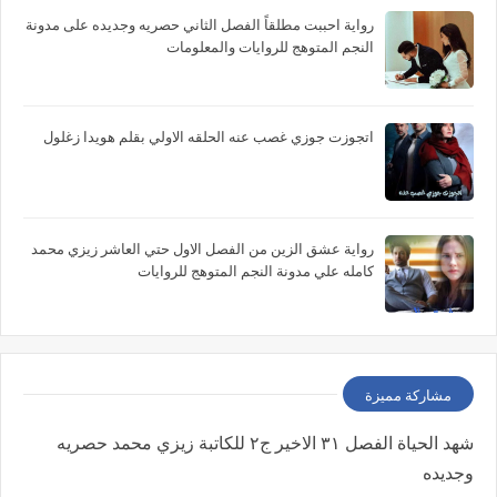
رواية احببت مطلقاً الفصل الثاني حصريه وجديده على مدونة
النجم المتوهج للروايات والمعلومات
اتجوزت جوزي غصب عنه الحلقه الاولي بقلم هويدا زغلول
رواية عشق الزين من الفصل الاول حتي العاشر زيزي محمد
كامله علي مدونة النجم المتوهج للروايات
مشاركة مميزة
شهد الحياة الفصل ٣١ الاخير ج٢ للكاتبة زيزي محمد حصريه
وجديده