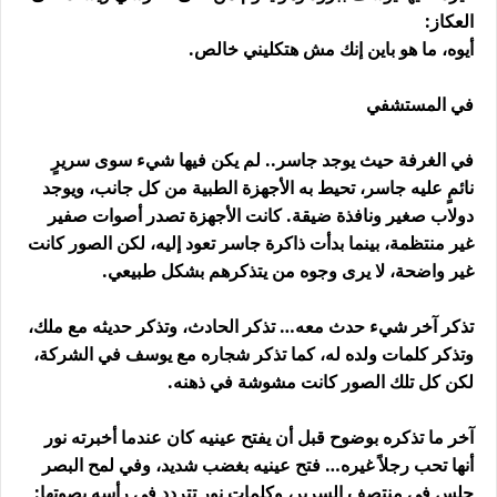
العكاز:
أيوه، ما هو باين إنك مش هتكليني خالص.
في المستشفي
في الغرفة حيث يوجد جاسر.. لم يكن فيها شيء سوى سريرٍ
نائمٍ عليه جاسر، تحيط به الأجهزة الطبية من كل جانب، ويوجد
دولاب صغير ونافذة ضيقة. كانت الأجهزة تصدر أصوات صفير
غير منتظمة، بينما بدأت ذاكرة جاسر تعود إليه، لكن الصور كانت
غير واضحة، لا يرى وجوه من يتذكرهم بشكل طبيعي.
تذكر آخر شيء حدث معه… تذكر الحادث، وتذكر حديثه مع ملك،
وتذكر كلمات ولده له، كما تذكر شجاره مع يوسف في الشركة،
لكن كل تلك الصور كانت مشوشة في ذهنه.
آخر ما تذكره بوضوح قبل أن يفتح عينيه كان عندما أخبرته نور
أنها تحب رجلاً غيره… فتح عينيه بغضب شديد، وفي لمح البصر
جلس في منتصف السرير، وكلمات نور تتردد في رأسه بصوتها: