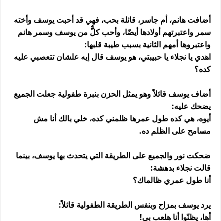
أضافت هانم، أم جاسر، قائلة بحب، فهي قد أحبت يوسف وأخته
سمر واعتبرتهم أولادها أيضًا، وأحب كلٌّ من يوسف وسمر هانم
واعتبروها أمهم الثانية بسبب طيبة قلبها:
اهدي يا نجلاء يا حبيبتي، هو يوسف قال إيه علشان تتعصبي عليه
كده؟
أضاف يوسف قائلاً وهو يمثل الحزن بنبرة طفولية جعلت الجميع
يضحك عليه:
أيوه، هي كده طول عمرها ظلمني كده، خلي بالك أنا مش
مسامح على الظلم ده.
ضحكت نور والجميع على الطريقة التي يتحدث بها يوسف، بينما
قالت نجلاء بدهشة:
أنا طول عمري ظالماك؟
يرد يوسف بمزاح وبنفس الطريقة الطفولية قائلاً:
أها، يظنّوا أنا هلعب بي!