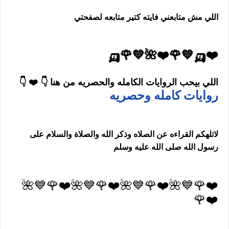
اللي مش متابعني فايته كتير متابعه لصفحتي
❤️🛺💙🌹❤️🌺💙🌹🛺
اللي بيحب الروايات الكامله والحصريه من هنا 👇 ❤️ 👇
روايات كامله وحصريه
لاتلهكم القراءه عن الصلاه وذكر الله والصلاة والسلام على
رسول الله صلى الله عليه وسلم
❤️🌹💙🌺❤️🌹💙🌺❤️🌹💙🌺❤️🌹💙🌺
❤️🌹