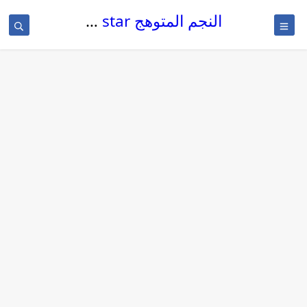
النجم المتوهج The glowing star