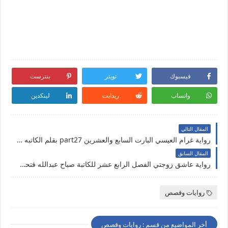
فيسبوك
تويتر
بنترست
واتساب
ريدايت
لينكدين
المقال التالي
رواية غرام العيسي البارت السابع والعشرين part27 بقلم الكاتبه أسماء السيد حصريه وجديده على مدونة النجم المتوهج للروايات والمعلومات
المقال السابق
رواية عاشق زوجتي الفصل الرابع عشر للكاتبة صباح عبدالله فتحي حصريه وجديده
روايات وقصص
أخر المواضيع من قسم : روايات وقصص