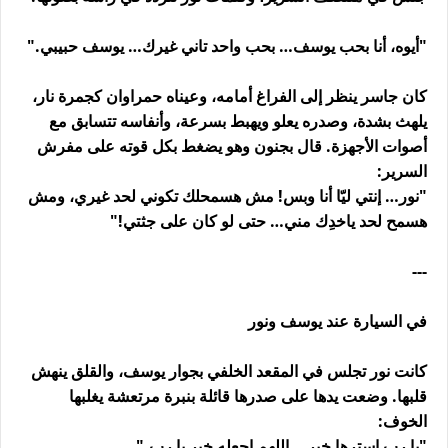
"أيوه، أنا بحب يوسف… بحب واحد تاني غيرك… يوسف حبيبي."
كان جاسر ينظر إلى الفراغ أمامه، وعيناه حمراوان كجمرة نار،
يلهث بشدة، وصدره يعلو ويهبط بسرعة، وأنفاسه تتسابق مع
أصوات الأجهزة. قال بجنون وهو يضغط بكل قوته على مفرش
السرير:
"نور… إنتي ليّا أنا وبس! مش هسمحلك تكوني لحد غيري، ومش
هسمح لحد ياخدِك مني… حتى لو كان على جثتي!"
---
في السيارة عند يوسف ونور
كانت نور تجلس في المقعد الخلفي بجوار يوسف، والقلق ينهش
قلبها. وضعت يدها على صدرها قائلة بنبرة مرتعشة يغلبها
الخوف:
"يا رب استرها خير… اللهم اجعله خير يا رب."