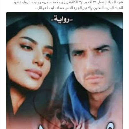
شهد الحياة الفصل ٣١ الاخير ج٢ للكاتبة زيزي محمد حصريه وجديده (روايه (شهد
الحياة البارت الثلاثون والاخير الجزء الثاني صفاء : ايه دا هو الل…