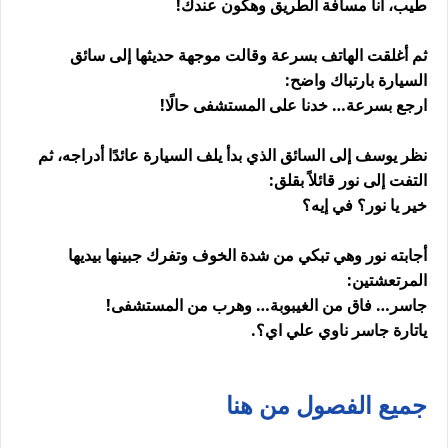
طيب، أنا مسافة الطريق وهكون عندك!
ثم أغلقت الهاتف بسرعة وقالت موجهة حديثها إلى سائق
السيارة بارتباك واضح:
ارجع بسرعة… خدنا على المستشفى حالًا!
نظر يوسف إلى السائق الذي بدأ يلف السيارة عائدًا أدراجه، ثم
التفت إلى نور قائلاً بقلق:
خير يا نور؟ في إيه؟
أجابته نور وهي تبكي من شدة الخوف وتفرك جبينها بيديها
المرتعشتين:
جاسر… فاق من الغيبوبة… وهرب من المستشفى!
ياتارة جاسر ناوي علي اي؟.
جميع الفصول من هنا