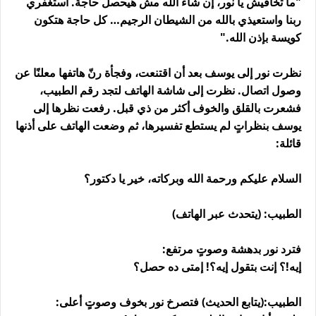
"ما تخافيش يا نور، إن شاء الله مش هيحصل حاجة. استغفري
ربنا واستعيذي بالله من الشيطان الرجيم… كل حاجة هتكون
كويسة بإذن الله."
نظرت نور إلى يوسف بعد أن اقتنعت، وفجأة رنّ هاتفها معلنًا عن
وصول اتصال. نظرت إلى شاشة الهاتف لتجد رقم الطبيب،
فشعرت بالقلق والخوف أكثر من ذي قبل. رفعت نظرها إلى
يوسف بنظراتٍ لم يستطع تفسيرها، ثم وضعت الهاتف على أذنها
قائلة:
السلام عليكم ورحمة الله وبركاته، خير يا دكتور؟
الطبيب: (يتحدث عبر الهاتف)
فترد نور بدهشة وصوتٍ مرتفع:
إيه!؟ إنت بتقول إيه؟! إمتى ده حصل؟
الطبيب:(يتابع الحديث) فتصرخ نور بخوف وصوتٍ أعلى: