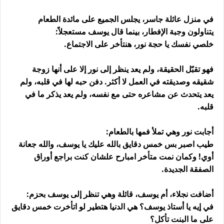
في منزل عائلة جاسر، يجلس الجميع على مائدة الطعام
يتناولون وجبة الإفطار، بينما قال يوسف مستعجلاً:
خلصي نفسك يا حجة نور، هنتأخر على الاجتماع.
فهو تقبّل الحقيقة، ولم يعد ينظر إلى نور إلا على أنها زوجة
شقيقه وصديقته في العمل لا أكثر. دفن حبه لها في قلبه، ولم
يعد يتحدث عن مشاعره حتى مع نفسه، ولم يعد يذكر ما في
قلبه.
أجابت نور وهي تملأ فمها بالطعام:
طيب اصبر بس خمس دقايق بالله عليك يا يوسف، والله جعانة
أوي! وكمان نمت متأخر امبارح علشان كنت براجع أوراق
الصفقة الجديدة.
أضافت نجلاء، أم يوسف، قائلة وهي تنظر إلى يوسف بحزم:
في إيه يا أستاذ يوسف؟ هي الدنيا هتطير لو اتأخرت خمس دقايق
على ما البنت تأكل؟