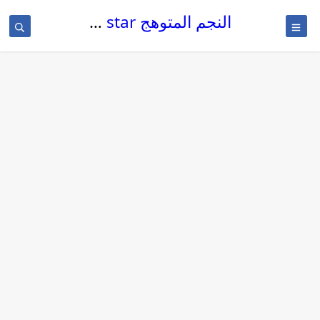
النجم المتوهج The glowing star