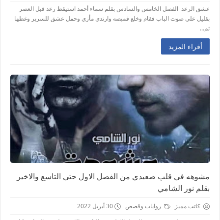
عشق الرعد الفصل الخامس والسادس بقلم سماء أحمد استيقظ رعد قبل العصر
بقليل علي صوت الباب فقام وخلع قميصه وارتدي مأزي وحمل عشق للسرير وغطها
ثم...
أقراء المزيد
مشوهه في قلب صعيدي من الفصل الاول حتي التاسع والاخير
بقلم نور الشامي
كاتب مميز
روايات وقصص
30 أبريل 2022