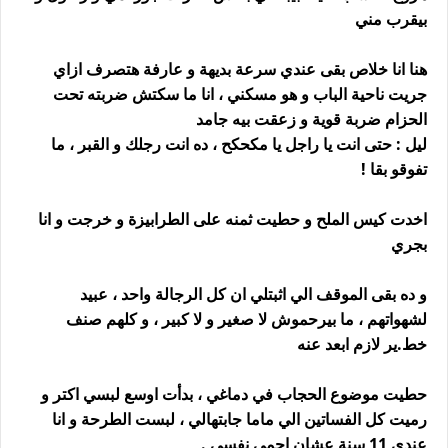
بيقرب مني
هنا انا خلاص بقى عندي سرعة بديهة و عارفة هتصرف ازاي
جريت ناحية الباب و هو مسكني ، انا ما سكتش ضربته تحت
الحزام ضربة قوية و زعقت بيه جامد
ليل : حتى انت يا راجل يا مكحكح ، ده انت رجلك و القبر ، ما
تفوقو بقا !
اخدت كيس الملح و حطيت ثمنه على الطرابيزة و خرجت و انا
بجري
و ده بقى الموقف الي اثبتلي ان كل الرجالة واحد ، عبيد
لشهواتهم ، ما بيرحموش لا صغير و لا كبير ، و كلهم صنف
خط.ير لازم ابعد عنه
حطيت موضوع الحجاب في دماغي ، بدأت اوسع لبسي اكتر و
رميت كل الفساتين الي ماما جابتهالي ، لبست الطرحة و انا
عندي 11 سنة عشان احمي نفسي .