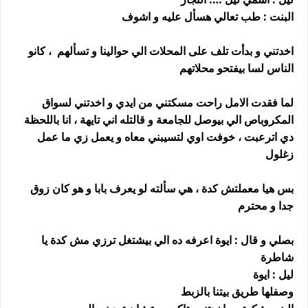
البنت : طب تعالي هسأل عليه و اشوف
اخدتني و بدأت تلف على المحلات الي حوالينا و تسألهم ، كانو
الناس لسا بيفتحو محلاتهم
لما فقدت الامل راحت مسكتني من ايدي و اخدتني لسواق
المكروباص الي بيوصل للجامعة و قالتله اني تايهة ، انا باللحظة
دي اترعبت ، خوفت اوي لتسيبني معاه و يعمل زي ما عمل
زغلول
بس هيا معملتش كدة ، هي سألته لو يعرف بابا و هو كان زوق
جدا و محترم
بصلي و قال : ايوة اعرفه ده الي بيشتغل ترزي مش كدة يا
شاطرة
ليل : ايوة
وصفلها طريق بيتنا بالزبط