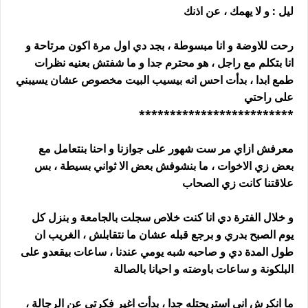
ليل : و لا يهمك ، عن اذنك
رحت للاوضة و انا مبسوطة ، بجد دي اول مرة اكون مرتاحة و
انا بتكلم مع راجل ، هو محترم جدا و ما شفتش بعنيه نظرات
طمع ابدا ، بدأت احس انه بيسيب البيت مخصوص عشان يسيبني
على راحتي
*************************
معرفش ازاي مر ست شهور على جوازنا و احنا بنتعامل مع
بعض زي الاخوات ، ما بنشوفش بعض الا ثواني بسيطة ، بس
علاقتنا كانت زي الصحاب
و خلال الفترة دي انا كنت خلاص سجلت بالجامعة و بنزل كل
يوم الصبح بدري و برجع قبله عشان ما نتقابلش ، الغريب ان
طول المدة دي و صاحبه شبه يومي عندنا ، ساعات بيقعدو على
البلكونة و ساعات باوضته و احيانا بالصالة
ما انكرش اني استريحتله جدا ، بدأت اغير فكرتي عن الرجالة ،