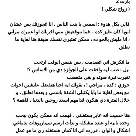
بارت 2
( زواج شكلي )
قالي بكل هدوء : اسمعي يا بنت الناس ، انا اتجوزتك بس عشان
ابويا كان عايز كدة ، فما تتوقعيش مني اقربلك او اعتبرك مراتي
، انا مليش بالجو ده ، ممكن تعتبري نفسك ضيفة هنا لغاية ما
نطلق
ما انكرش اني اتصدمت ، بس بنفس الوقت ارتحت
ليل : طب ليه وافقت على الجوازة دي من الاساس ؟!
تغيرت نبرة صوته و بقى متعصب
جوزي : كدة ، مزاجي ! ، بقولك ايه احنا هنفضل عايشين اخوات
مع بعض لغاية ما بابا يكتبلي الشقة باسمي و بعدها نطلق ، و
خلال الفترة دي هنكون قدامهم اسعد زوجين بالدنيا ، فاهمة ؟
هنا حسيت انه عايز يستغلني ، فهمت انه ممكن يكون بيحب
وحدة تانية او عنده مشكلة و بدأت ارسم سيناريوهات بدماغي
اشكال و الوان ، قررت اني انا كمان هستغله زي ما هو عمل