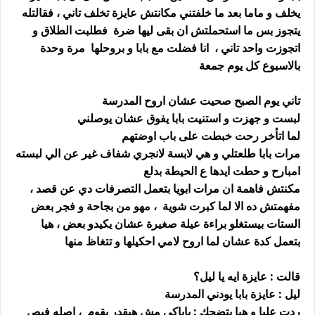
يخلف و ماما بعد ما خلفتني مكانتش عايزة تخلف تاني ، فقالتله
يتجوز بس ما استحملتش ان بقى ليها ضرة فطلبت الطلاق و
اتجوزت واحد تاني ، انا فضلت مع بابا و بروحلها مرة وحدة
بالاسبوع كل يوم جمعة
تاني يوم الصبح صحيت عشان اروح المدرسة
لبست و جهزت و استنيت بابا يفوق عشان يوصلني
لما اتأخر رحت خبطت على باب اوضتهم
مرات بابا طلعتلي و هي لابسة لانجري شفاف غير عن الي لبسته
امبارح و حطت ايدها ع الحيطة بدلع
مكنتش فاهمة ان مرات ابويا بتعمل التصرفات دي عن قصد ،
مفهمتش ده الا لما كبرت شوية ، مهو من بجاحة و فجر بعض
الستات بيستغلو براءة عيلة صغيرة عشان يكيدو بعض ، هيا
بتعمل كدة عشان لما اروح لامي احكيلها و تتغاظ منها
قالت : عايزة ايه يا ليل؟
ليل : عايزة بابا يودني المدرسة
ردت عليا و هيا بتضحك : باباكي مش هيقدر يقوم ، اصله فيص