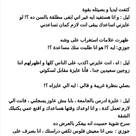
كتفت ايديا و بصيتله بقوة
ليل : و انا هستفيد ايه غير اني ابقى مطلقة بالسن ده ؟! لو
عايزني اساعدك يبقى انت لازم كمان تساعدني
ظهرت علامات استغراب على وشه
جوزي: ايه ؟! هو انا طلبت منك مساعدة ؟!
ليل : اه ، انت عايزني اكدب على الناس كلها و اظهرلهم اننا
زوجين سعيدين جدا ، فأنا عايزة مقابل لسكوتي
بصلي بنظرة غريبة و قالي : ايه الي عايزاه ؟!
ليل : عايزة ادرس بالجامعة ، بابا مش عاوز يسجلني ، فانت الي
لازم تعمل كدة ، و انا اوعدك وقتها هساعدك و اقنع عمي يكتبلك
الشقة
سرح شوية حسيت انه بيفكر بالعرض ده
جوزي : بس انا معيش فلوس تكفي دراستك ، انا بصرف على