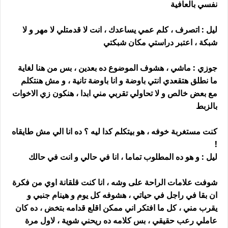
نفسي بالعافية
ليل : اتصرف ، كلم عمي يساعدك ، انت لا قدمتلي لا مهر و لا
شبكة ، اعتبر دراستي مكان شبكتي
جوزي : ماشي ، هشوف الموضوع ده بعدين ، بس من هنا لغاية
ما نطلق هتقعدي انتي باوضة و انا باوضة تانية ، و مش هنتكلم
مع بعض خالص و لا تحاولي تقربي مني ابدا ، هنكون زي الاخوات
بالزبط
كنت مستغربة خوفه ، هو بيتكلم كدا ليه ؟ ده انا الي مش طايقاه
!
ليل : و هو ده المطلوب تماما ، انا في حالي و انت في حالك
شوفت علامات الراحة على وشه ، انا كنت قلقانة اوي من فكرة
ان بقا في راجل في حياتي ، هشوفه كل يوم و هينام جنبي و
يقرب مني ، كل ما افتكر اني ممكن اقلع قدامه بتخض ، ده كان
عاملي رعب حقيقي ، بس كلامه ده ريحني شوية ، لاول مرة