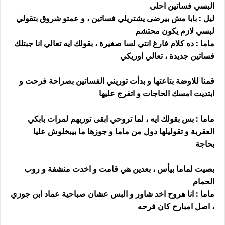
البسي فساتين احلى
ليل : بابا مش بيرضى يشتريلي فساتين ، و عمتو شروق بتقولي
لبسي لازم يكون محتشم
ماما : ده كلام فارغ انتي لسا صغيرة ، بقولك ايه تعالي انا جبتلك
فساتين جديدة ، تعالي اوريكي
قمنا للاوضة بتاعتها و بدأت توريني الفساتين بصراحة فرحت و
ابتديت امسك الحاجات و اتفرج عليها
ماما : بس بقولك ايه ، لما تروحي ابقى توريهم لمرات بابكي
العقربة و تقوليلها دول من ماما و جوزها ما بيبخلوش عليا
بحاجة
بصيت لماما بيأس ، بعدين هي قامت و اخدت منشفة و روب
الحمام
ماما : انا هروح اخد شاور و البس عشان صباحية عماد ابن جوزي
، اصل امبارح كان فرحه