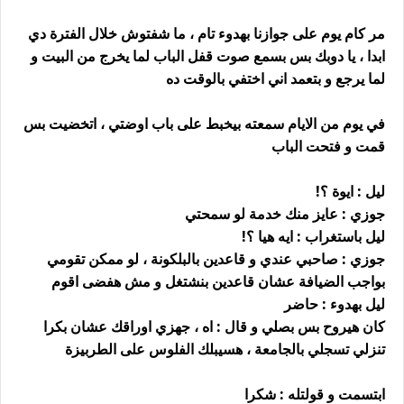
مر كام يوم على جوازنا بهدوء تام ، ما شفتوش خلال الفترة دي
ابدا ، يا دوبك بس بسمع صوت قفل الباب لما يخرج من البيت و
لما يرجع و بتعمد اني اختفي بالوقت ده
في يوم من الايام سمعته بيخبط على باب اوضتي ، اتخضيت بس
قمت و فتحت الباب
ليل : ايوة ؟!
جوزي : عايز منك خدمة لو سمحتي
ليل باستغراب : ايه هيا ؟!
جوزي : صاحبي عندي و قاعدين بالبلكونة ، لو ممكن تقومي
بواجب الضيافة عشان قاعدين بنشتغل و مش هفضى اقوم
ليل بهدوء : حاضر
كان هيروح بس بصلي و قال : اه ، جهزي اوراقك عشان بكرا
تنزلي تسجلي بالجامعة ، هسيبلك الفلوس على الطربيزة
ابتسمت و قولتله : شكرا