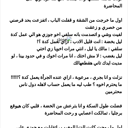
المحاضرة
اول ما خرجت من الشقة و قفلت الباب ، اتفزعت بحد قرصني
من خصري و زعقت
لفيت وشي و اتصدمت بانه سلفي اخو جوزي هو الي عمل كدة
ليل بخضة : انت قليل الادب ، ازاي تعمل كدة ؟!
سلفي : مالك يا ليل ، انتي مرات اخويا زي اختي
ليل بغضب : لا مش اختك ، انا مرات اخوك و في حدود بينا ، لو
مديت ايدك تاني هقطعهالك
نزلت و انا بجري ، مرعوبة ، ازاي عنده الجرأة يعمل كدة ؟!!!!!
ما يحترم اخوه ؟ طب ليه ما يعمل حساب لاهله دول ناس
محترمين
فضلت طول السكة و انا بترعش من الخضة ، قلبي كان هيوقع
برجليا ، تمالكت اعصابي و رحت المحاضرة
اول ما روحت كانت الدنيا المغرب ، اتقابلت مع جوزي على