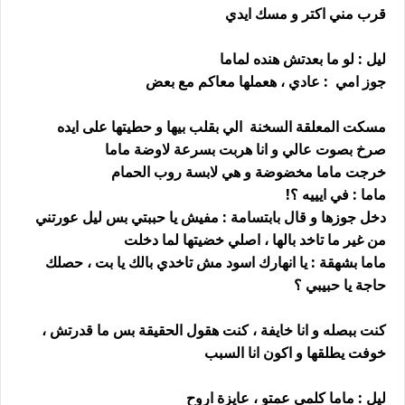
قرب مني اكتر و مسك ايدي
ليل : لو ما بعدتش هنده لماما
جوز امي : عادي ، هعملها معاكم مع بعض
مسكت المعلقة السخنة الي بقلب بيها و حطيتها على ايده
صرخ بصوت عالي و انا هربت بسرعة لاوضة ماما
خرجت ماما مخضوضة و هي لابسة روب الحمام
ماما : في ايييه ؟!
دخل جوزها و قال بابتسامة : مفيش يا حببتي بس ليل عورتني
من غير ما تاخد بالها ، اصلي خضيتها لما دخلت
ماما بشهقة : يا انهارك اسود مش تاخدي بالك يا بت ، حصلك
حاجة يا حبيبي ؟
كنت ببصله و انا خايفة ، كنت هقول الحقيقة بس ما قدرتش ،
خوفت يطلقها و اكون انا السبب
ليل : ماما كلمي عمتو ، عايزة اروح