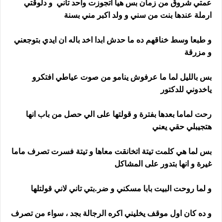
عمتي شروق من زمان بس هيا اتجوزت واحد تاني و دلوقتي
ارملة عندها بنت من سني و ولد اكبر مني بسنة
و طبعا وسط خناقهم ده ما حدش ابدا اخد باله ان ايدي بتوجعني
و مزرقة
بس بالليل لما ما عرفوش ينامو من صوت عياطي افتكرو
ياخدوني للدكتور
رحت لماما بعدها بفترة و قولتها على الي حصل من باب انها
هتجيبلي حقي يعني
بس لما هي كلمت تيتة اتخانقت معاها و تيتة فسرت تصرف ماما
غيرة و انها بتدور على المشاكل
و لما روحت البيت بابا مسكني و ضر.بتي تاني لاني قولتلها
و ده كان اول موقف يخليني اكره الرجالة بجد ، سواء من تصرف