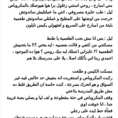
مني امبارح ، روحي استني زغلول برا هوا هيوصلك بالمكروباص
ليل : طب عايزة مصروفي ، انتي ما عملتليش ساندوتش
خرجت من اوضتها على المطبخ و عملتلي ساندوتش طعمية
بايتة من امبارح على السريع و لفتهولي بكيس نايلون
ليل : بس انا مش بحب الطعمية يا طنط
مسكتني من كتفي و قالت بعصبيه : ايه يختي ؟!! ما بتحبيش
الطعمية ؟! عايزاني اعملك ايه ديك رومي ؟ هوا ده الموجود ،
احمدي ربنا اني بأكلك اصلا ، يلا على مدرستك بلا هم
مسكت الكيس و طلعت
ركبت المكروباص و استغربت انه مفيش حد خالص فيه غير
السواق و هو اتحرك بسرعة ، كنت حاسة ان الطريق غلط ده
مش طريق المدرسة بتاعتي
وقف المكروباص في حتة مقطوعة و لف ليا و بصلي بصة غريبة
جدا ، انا خوفت اوي
فجأة حط ايده على رجلي
فتحت باب المكروباص بسرعة و نزلت جري و سبت شنطتي