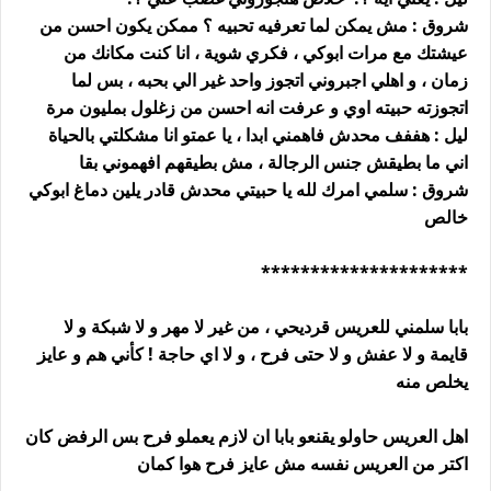
شروق : مش يمكن لما تعرفيه تحبيه ؟ ممكن يكون احسن من
عيشتك مع مرات ابوكي ، فكري شوية ، انا كنت مكانك من
زمان ، و اهلي اجبروني اتجوز واحد غير الي بحبه ، بس لما
اتجوزته حبيته اوي و عرفت انه احسن من زغلول بمليون مرة
ليل : هففف محدش فاهمني ابدا ، يا عمتو انا مشكلتي بالحياة
اني ما بطيقش جنس الرجالة ، مش بطيقهم افهموني بقا
شروق : سلمي امرك لله يا حبيتي محدش قادر يلين دماغ ابوكي
خالص
*********************
بابا سلمني للعريس قرديحي ، من غير لا مهر و لا شبكة و لا
قايمة و لا عفش و لا حتى فرح ، و لا اي حاجة ! كأني هم و عايز
يخلص منه
اهل العريس حاولو يقنعو بابا ان لازم يعملو فرح بس الرفض كان
اكتر من العريس نفسه مش عايز فرح هوا كمان