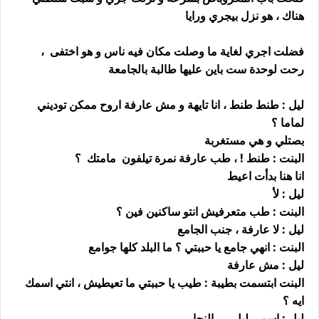
هناك ، هو نزل بيجري ورايا
فضلت اجري لغاية ما وصلت مكان فيه ناس و هو اختفى ،
رحت لوحدة ست باين عليها طالبة بالجامعة
ليل : طنط طنط ، انا تايهة و مش عارفة اروح ممكن توديني
لماما ؟
بصتلي و هي مستغربة
البنت : طنط ! ، طب عارفة نمرة تيلفون مامتك ؟
انا هنا بدأت اعيط
ليل : لأ
البنت : طب متعرفيش انتو ساكنين فين ؟
ليل : لا عارفة ، جنب الجامع
البنت : انهي جامع يا حببتي ؟ ما البلد كلها جوامع
ليل : مش عارفة
البنت ابتسمت بطيبة : طيب يا حببتي ما تعيطيش ، انتي اسمك
ايه ؟
ليل : اسمي ليل …. النجار