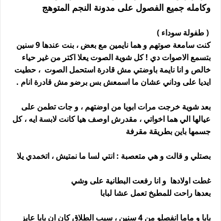
وكامله جميع الفصول على مدونة النجم المتوهج
( طفولة سوداء )
كنت سامعة صوتهم و هما نايمين مع بعض ، بنت عندها 9 سنين
بتسمع الاصوات دي ! كل شوية الصوت يعلا اكتر من غير حياء
خالص و انا نايمة باوضتي مش قادرة استحمل الصوت ، حطيت
ايديا على وداني عشان ما اسمعش بس برضو مش قادرة انام .
بعد شوية خرجت مرات ابويا من اوضتهم ، و جات تطمن على
عيالها الي هما اخواتي ، مقدرش اوصف هيا كانت لابسة ايه ، كل
جسمها باين بطريقة مقرفة
بصتلي و قالت و هي متعصبة : انتي لسا ما نمتيش ، اتخمدي يلا
غطت اولادها و انا رفعت البطانية على وشي
بعدها راحت للمطبخ تعمل عشا لبابا
بابا و ماما انفصلو من 4 سنين ، سبب الطلاق كان ان بابا عايز