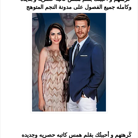
وكامله جميع الفصول على مدونة النجم المتوهج
كَرهتهم و أحببتُك بقلم همس كاتبه حصريه وجديده