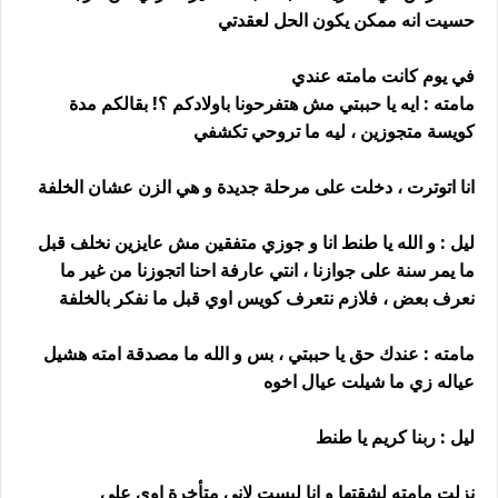
حسيت انه ممكن يكون الحل لعقدتي
في يوم كانت مامته عندي
مامته : ايه يا حببتي مش هتفرحونا باولادكم ؟! بقالكم مدة
كويسة متجوزين ، ليه ما تروحي تكشفي
انا اتوترت ، دخلت على مرحلة جديدة و هي الزن عشان الخلفة
ليل : و الله يا طنط انا و جوزي متفقين مش عايزين نخلف قبل
ما يمر سنة على جوازنا ، انتي عارفة احنا اتجوزنا من غير ما
نعرف بعض ، فلازم نتعرف كويس اوي قبل ما نفكر بالخلفة
مامته : عندك حق يا حببتي ، بس و الله ما مصدقة امته هشيل
عياله زي ما شيلت عيال اخوه
ليل : ربنا كريم يا طنط
نزلت مامته لشقتها و انا لبست لاني متأخرة اوي على