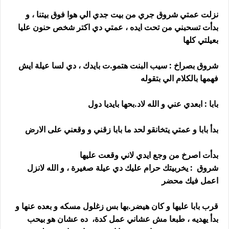
نزلت عمتي شروق جري من بيت جدي الي هوا فوق بيتنا ، و
بدأت تسحبني من تحت ايده ، عمتي دي اكتر شخص حنون عليا
بعيلتي كلها
شروق بصراخ : سيب البنت هتمو.ت بايدك ، دي لسا عيلة ايش
فهمها بالكلام الي بتقوله
بابا : ابعدي عني و الله لاد.بحها بايديا دول
بدأ بابا و عمتي يتخانقو لحد ما بابا زقني و وقعني على الارض
بدأت اصرخ من وجع ايدي لاني وقعت عليها
شروق : يخربيتك حرام عليك دي عيلة صغيرة ، و الله لانزل
اعمل فيك محضر
قرب بابا عليها و كان هيضر.بها بس زغلول مسكه و بعده عنها و
بدأ يهديه ، طبعا مش عشاني عمل كدة، ده عشان هو بيحب