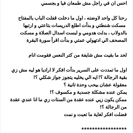
احس ان في راجل مش طمعان فيا و بجسمي
رحنا كل واحد لاوضته ، اول ما دخلت قفلت الباب بالمفتاح
مسكت شنطتي و بدأت اطلع الدريسات بتاعتي و ارتبها
بالدولاب ، بدلت هدومي و لبست اسدال الصلاة و مسكت
المصحف الي ادتهولي عمتي و بدأت اقرأ سورة البقرة
لحد ما بقيت مش شايفة من كتر النعس فقومت انام
اول ما تمددت على السرير بدأت افكر لا اراديا هو ليه مش زي
بقية الرجالة ؟! ايه الي يخليه يتجوز جواز شكلي ؟!
معقولة عشان بيحب وحدة تانية ؟
يمكن عنده مشكلة جسدية و مكسوف ؟!
ممكن يكون زيي عنده عقدة من الستات زي ما انا عندي عقدة
من الرجالة ؟!
فضلت افكر لغاية ما تعبت و نمت
*****************