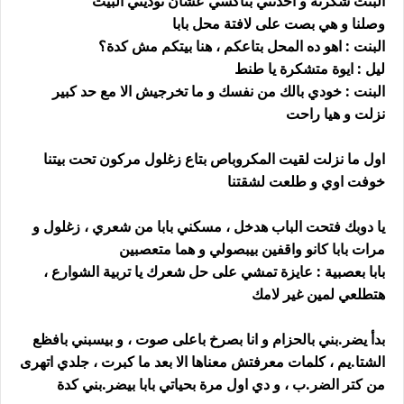
البنت شكرته و اخدتني بتاكسي عشان توديني البيت
وصلنا و هي بصت على لافتة محل بابا
البنت : اهو ده المحل بتاعكم ، هنا بيتكم مش كدة؟
ليل : ايوة متشكرة يا طنط
البنت : خودي بالك من نفسك و ما تخرجيش الا مع حد كبير
نزلت و هيا راحت
اول ما نزلت لقيت المكروباص بتاع زغلول مركون تحت بيتنا
خوفت اوي و طلعت لشقتنا
يا دوبك فتحت الباب هدخل ، مسكني بابا من شعري ، زغلول و
مرات بابا كانو واقفين بيبصولي و هما متعصبين
بابا بعصبية : عايزة تمشي على حل شعرك يا تربية الشوارع ،
هتطلعي لمين غير لامك
بدأ يضر.بني بالحزام و انا بصرخ باعلى صوت ، و بيسبني بافظع
الشتا.يم ، كلمات معرفتش معناها الا بعد ما كبرت ، جلدي اتهرى
من كتر الضر.ب ، و دي اول مرة بحياتي بابا بيضر.بني كدة