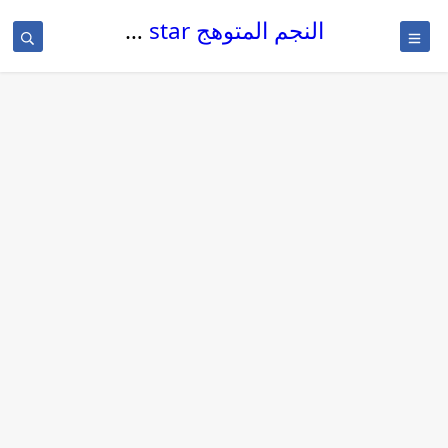
النجم المتوهج The glowing star