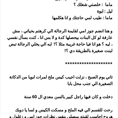
ماما : خلصتي شغلك ؟
ليل : ايوة
ماما : طيب لمي حاجتك و انا هكلمها
و هنا انضم جوز امي لقايمة الرجالة الي كرهتم بحياتي ، مش
عارفة لو كل البنات بيحصلها كدة و لا بس انا ، كنت بسأل نفسي
، ليه ؟ هو انا فيا حاجة غريبة مثلا ؟! ايه الي يخلي الرجالة تبص
لبنت صغيرة بالطريقة دي ؟!
********************
تاني يوم الصبح ، نزلت اجيب كيس ملح لمرات ابويا من الدكانة
الصغيرة الي جنب محل بابا
دخلت و كان فيها راجل كبير بالسن معدي ال 60 سنة
رحت للقسم الي فيه الملح و مسكت الكيس و لسا يا دوبك
هروح احاسب لقيته بيبصلي بنفس نظرات جوز امي و زغلول و