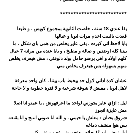
*************************
بقا عندي 18 سنة ، خلصت الثانوية بمجموع كويس ، و طبعا
قعدت بالبيت اخدم مرات ابويا و عيالها
بابا لاحظ اني كبرت ، بقى عايز يخلص من همي باي شكل ، ما
بيتنا كله اوضتين و صالة و مطبخ ، و بابا عنده من مراته 7 عيال
كلهم اولاد و اهي برضو حامل بولد دلوقتي ، مش هيعرف يخلص
منهم بسهولة بس هيعرف يخلص مني
عشان كدة اداني لاول حد بيخبط باب بيتنا ، كان واحد معرفة
لاهل ابويا ، مفيش لا شوفة شرعية و لا فترة خطوبة و لا حاجة
ليل : ازاي عايز يجوزني لواحد ما اعرفهوش ، يا عمتو انا اصلا
مش عايزة اتجوز
شروق بحنان : معلش يا حببتي ، و الله انا صوتي اتنبح و انا بقنعه
بس هوا منشف دماغه
ليل : يعني ايه ؟! خلاص هتجوزوني غصب عني ؟!