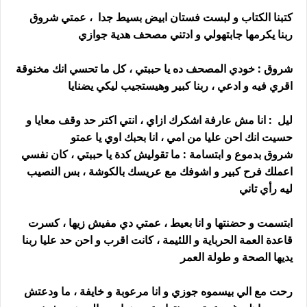
كتبنا الكتاب و لبست فستان ابيض بسيط جدا ، عمتي شروق
ربنا يكرمها جابتهولي و ادتني مصحف هدية جوازي
شروق : خودي المصحف ده يا حببتي ، كل ما تحسي انك مخنوقة
اقري فيه و ادعي ، ربنا كبير وهيستجيب ليكي يضنايا
ليل : انا مش عارفة اشكرك ازاي ، انتي اكتر حد وقف معايا و
حسيت انك احن عليا من امي ، انا بحبك اوي يا عمتو
شروق بدموع و ابتسامة : ما تقوليش كدة يا حببتي ، كان نفسي
اعملك فرح كبير و اشوفك مع عريسك بالكوشة ، بس النصيب
ليه رأي تاني
ابتسمت و حضنتها و انا بعيط ، عمتي دي مفيش زيها ، كسرت
قاعدة العمة الحرباية و اللئيمة ، كانت اقرب و احن حد عليا ربنا
يديها الصحة و طولة العمر
رحت مع الي بيسموه جوزي و انا مرعوبة و خايفة ، ما ودعتش