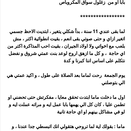
بابا او من زغلول سواق المكروباص
*****************
لما بقى عندي 11 سنة ، بدأ شكلي يتغير ، ابتديت الاحظ جسمي
اتغير ازاي و حتى صوتي بقى انعم ، بقيت انطوائية اكتر ، مش
بلعب مع اخواتي ولا اولاد الجيران ، بقيت احب المذاكرة اكتر من
اي حاجة ، و كل ما ازهق اروح لوعد بنت عمتي شروق و نفضل
نتكلم على اساس اننا كبرنا و كدة
يوم الجمعة رحت لماما بعد الصلاة على طول ، و اكيد عمتي هي
الي بتوصلني
اول ما دخلت ماما ابتدت تحقق معايا ، مفكرتش حتى تحضني او
تطمن عليا ، كان كل الي يهمها بابا عمل ايه و مراته عملت ايه و
لو في مشاكل بينهم او اي حاجة تانية
ماما : بقولك اية لما تروحي هتقولي انك اتبسطي جدا عندنا ، و