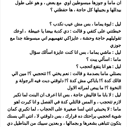
ان ماما و جوزها مبسوطين اوي مع بعض ، و هو على طول
بيدللها و بجيبلها كل حاجة ، ها حفظتي ؟
ليل : ايوة يماما ، بس مش عيب نكدب ؟
خبطتني على كتفي و قالت : دي كدبة بيضا يا عبيطة ، اوعك
تقوليلهم حاجة وحشة ، عايزاكي تفهميهم اني مبسوطة جدا مع
جوزي
ليل : ماشي يماما ، بس انا كنت عايزة اسألك سؤال
ماما : اسألي يبت ؟
ليل : هو انا ينفع اتحجب ؟
بصتلي ماما بصدمة و قالت : نعم يختي ؟! تتحجبي ؟! مين الي
قالك كدة ؟! باباكي مش كدة ؟! دلوقتي دبت فيه الرجولة و
النخوة ؟! ما يبص لمراته الاول
ليل : لا بابا ما قاليش حاجة ، بس انا اعرف ان البنت لما تكبر
لازم تتحجب ، و المس قالتلي كدة في الفصل و انا كبرت اهو
ماما : لا يحببتي انتي لسا صغيرة على الحجاب ، لما تكبري كمان
شوية اتحجبي براحتك ده قرارك ، بس دلوقتي لا ، انتي الي بسنك
بتكون تتباهى بشعرها و بجمالها ، و بعدين سيبك من البناطيل دي