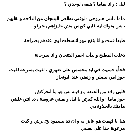
ليل : و انا يماما ؟ هبقى لوحدي ؟
ماما : انتي هتروحي دلوقتي تطلعي البتنجان من التلاجة و تقليهم
، بس بقولك ايه قلبي كويس مش عايزاهم يتحرقو
طبعا قمت و انا بنفخ مهو اتبسطت اوي عندهم بصراحة
دخلت المطبخ و بدأت احمر البتنجان و انا سرحانة
فجأة حسيت في ايد بتحسس على ضهري ، لفيت بسرعة لقيت
جوز امي ببصلي و زنقني عند البوتجاز
قلبي وقع من الخضة و زقيته بس هو ما اتحركش
جوز ماما : و الله كبرتي يا ليل و بقيتي عروسة ، ده انتي غلبتي
مامتك بالحلاوة دي
هنا انا فهمت هو عايز ايه و ان ده بيسموه تح..رش و كنت
مرعوبة جدا على نفسي