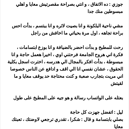
جوزي : ده الاتفاق ، و انتي بصراحة مقصرتيش معايا و اهلي
مبسوطين منك جدا
مشي ناحية البلكونة و انا بصيت لاثره و انا ببتسم ، بدأت احس
براحة تجاهه ، اول مرة بحياتي ما اخافش من راجل
رحت للمطبخ و بدأت احضر بالضيافة و انا بوزع ابتسامات ،
فكرة اني هروح الجامعة فرحتني اوي ، اخيرا هعمل حاجة و انا
مبسوطة ، بدأت افكر بالمجال الي هدرسه ، اخترت اسجل بكلية
الحقوق ، عشان نفسي انا الي اقف و ادافع عن الناس خصوصا
اني مريت بتجارب صعبة و كنت محتاجة حد يوقف معايا و ما
لقيتش
بعتله على الواتساب رسالة و هو جيه على المطبخ على طول
ليل : اتفضل جهزت كل حاجة
بصلي بابتسامة و قال : شكرا ، تقدري ترجعي لاوضتك ، تعبتك
معايا