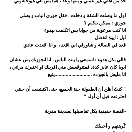
حد من اهلي غير عمتي و بنتها وعد ، هما بس الي هيوحشوني
اول ما وصلت الشقة و دخلت ، قفل جوزي الباب و بصلي
جوزي : ممكن نتكلم ؟
انا كنت مرعوبة من جوايا بس اتكلمت بهدوء
ليل : ايوة اتفضل
قعد في الصالة و شاورلي اني اقعد ، و انا قعدت عادي
قالي بكل هدوء : اسمعي يا بنت الناس ، انا اتجوزتك بس عشان
ابويا كان عايز كدة، فمتتوقعيش مني اقربلك او اعتبرك مراتي ،
انا مليش بالجو ده ………………..…….يتبع
" كنتُ أظن أن الطفولة جنة الجميع، حتى اكتشفت أن جنتي
احترقت قبل أن أولد "
-القصة حقيقية بكل تفاصيلها لصديقة مقربة
كَرهتهم و أحببتُك