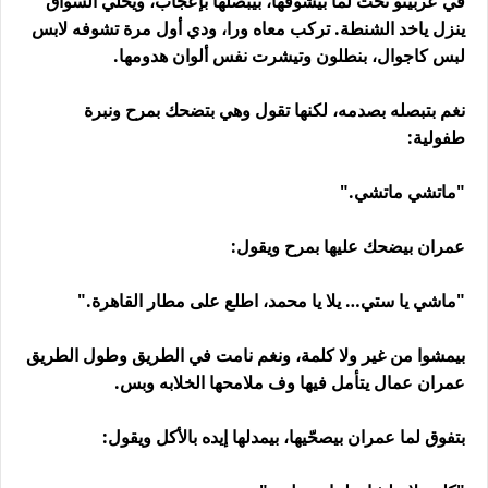
في عربيتو تحت لما بيشوفها، بيبصلها بإعجاب، ويخلي السواق
ينزل ياخد الشنطة. تركب معاه ورا، ودي أول مرة تشوفه لابس
لبس كاجوال، بنطلون وتيشرت نفس ألوان هدومها.
نغم بتبصله بصدمه، لكنها تقول وهي بتضحك بمرح ونبرة
طفولية:
"ماتشي ماتشي."
عمران بيضحك عليها بمرح ويقول:
"ماشي يا ستي… يلا يا محمد، اطلع على مطار القاهرة."
بيمشوا من غير ولا كلمة، ونغم نامت في الطريق وطول الطريق
عمران عمال يتأمل فيها وف ملامحها الخلابه وبس.
بتفوق لما عمران بيصحّيها، بيمدلها إيده بالأكل ويقول: