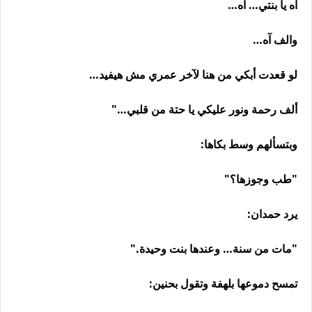
آه يا بنتي… آه…
والف آه…
لو قعدت أبكي من هنا لآخر عمري مش هيفيد…
ألف رحمة ونور عليكي يا حتة من قلبي…"
وبتسألهم وسط بكاها:
"طب وجوزها؟"
يرد حمدان:
"مات من سنة… وعندها بنت وحيدة."
تمسح دموعها بلهفة وتقول بحنين: