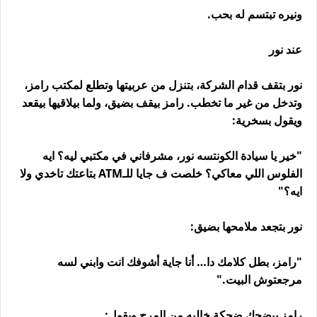
ونيره تبتسم له بحب.
عند نور
نور بتقف قدام الشركة، بتنزل من عربيتها وتطلع لمكتب رامز،
وتدخل من غير ما تخطب. رامز بيقف بضيق، ولما بيلاقيها بيقعد
ويقول بسخرية:
"خير يا سيادة الكونتسه نور، مشرفاني في مكتبي ليه؟ ايه
الفلوس اللي معاكي؟ خلصت ف جايا للـATM بتاعتك تاخدي ولا
ايه؟"
نور بتجعد ملامحها بضيق:
"رامز، بطل كلامك دا… أنا جاية أشوفك انت وابني لسه
مرجعتوش البيت."
رامز بيضحك ضحكة خاليه من المرح ويقول: