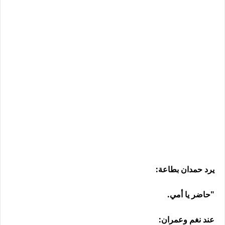
يرد حمدان بطاعة:
"حاضر يا أمي.
عند نغم وعمران: