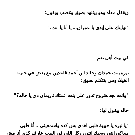
ويقفل معاه وهو بيتنهد بضيق وغضب ويقول:
"نهايتك على إيدي يا عمران… يا أنا يا انت."
---
في بيت أهل نغم
نيره بنت حمدان وخالد ابن أحمد قاعدين مع بعض في جنينة
الفيلا، وهي بتتكلم بضيق:
"وانت بجد هتروح تدور على بنت عمتك ناريمان دي يا خالد؟"
خالد بيقول لها:
"يا نيره يا حبيبة قلبي اهدي بس كده واسمعيني… أنا قلبي
معاكي انتي وبحبك انتي، وكل اللي في البيت عارف كده. أنا مش