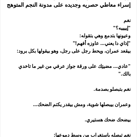
إسراء معاطي حصريه وجديده على مدونة النجم المتوهج
نغم
"إييييه؟"
وعيونها بتدمع وهي بتقوله:
"إذاي دا يعني… عاوزه أفهم!"
بيقعد عمران، ويحط رجل على رجل، وهو بيقولها بكل برود:
"عادي… مضيتِك على ورقة جواز عرفي من غير ما تاخدي
بالك."
نغم بتبصلو بصدمة.
وعمران بيبصلها شوية، ومش بيقدر يكتم الضحك…
بيضحك ضحك هستيري.
نغم تبصله باستغراب من وسط دموعها: