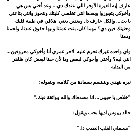
عارف إيه الغيرة الأوفر اللي عندك دي… وعد أختي بس هي
وأخوكي يتجوزوا وبعدها انتي تخلصي كليتك ونتجوز وانتي بتاعتي
يا بت… والكل عارف دا. وبعدين يعني هلاقي في طيبة قلبك
وحنيتك فين دي؟ مهما كان، بنت عمتنا وليها حقوق عندنا، ولحمنا
ودمنا
واي واحده غيرك تحرم عليه لاخر عمري أنا وأخوكي معروفين…
انتي ليه؟ وأختي وأخوكي لبعض ودا لأن حبنا لبعض كان ظاهر
من البدايه
نيره بتهدي وبتبتسم بسعادة من كلامه، وبتقوله:
"خلاص يا حبيبي… انا مصدقاك والله وواثقة فيك."
خالد بيبوس اديها بحب ويقول:
"يسلملي القلب الطيب دا."