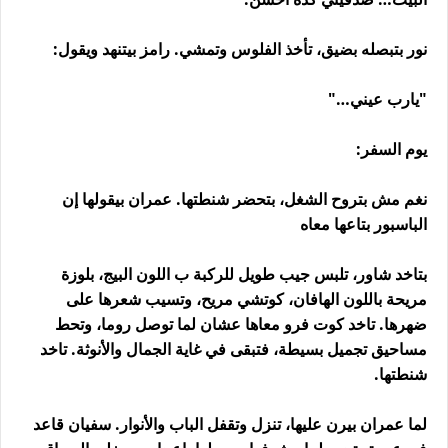
نور بتبصله بضيق، تأخذ الفلوس وتمشي. رامز بيتنهد ويقول:
"يارب عيني…"
يوم السفر:
نغم مش بتروح الشغل، بتحضر شنطتها. عمران بيقولها إن
الباسبور بتاعها معاه
بتاخد شاور، تلبس جيب طويل للركبة ب اللون البيج، بلوزة
مريحة باللون الهافان، كوتشي مريح، وتسيب شعرها على
ضهرها. تاخد كوت فرو معاها عشان لما توصل روما، وتحط
مساحيق تجميل بسيطة، فتبقى في غاية الجمال والأنوثة. تاخد
شنطتها.
لما عمران بيرن عليها، تنزل وتقفل الباب والأنوار. سفيان قاعد