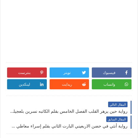
فيسبوك
تويتر
بنترست
واتساب
ريدايت
لينكدين
المقال التالي
رواية حين يزهر القلب الفصل الخامس بقلم الكاتبه نسرين بلعجيلي حصريه وجديده على مدونة النجم المتوهج
المقال السابق
رواية أنثي في حضن الاربعيني البارت الثاني بقلم إسراء معاطي حصريه وجديده على مدونة النجم المتوهج