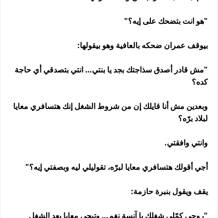
"هو انت بتضحك على إيه؟"
بيوقف عمران ضحكه بالعافية وهو بيقولها:
"مش قادر أصدق سذاجتك بجد يا بنتي… انتي بتصدقي أي حاجة
كده؟
وبعدين مش أنا قايلك إن من شروط الشغل إنك هتسافري معايا
لبلاد برّه؟
وانتي وافقتي.
أجي أقولك هتسافري معايا لبرّه، تقوليلي ليه وبصفتي إيه؟"
يقف ويقول بنبرة حازمة:
"روحي كمّلي شغلك يا آنسة نغم… وتيجي معايا بعد الشغل