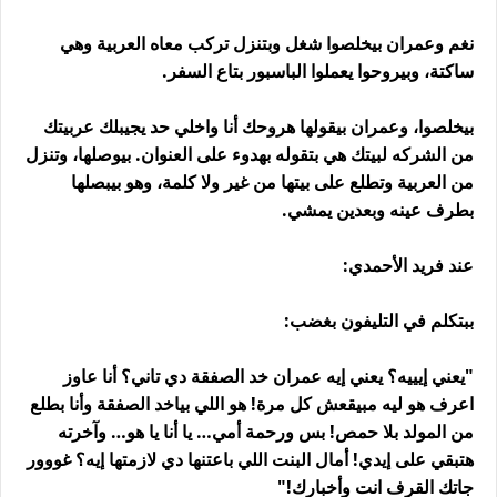
نغم وعمران بيخلصوا شغل وبتنزل تركب معاه العربية وهي
ساكتة، وبيروحوا يعملوا الباسبور بتاع السفر.
بيخلصوا، وعمران بيقولها هروحك أنا واخلي حد يجيبلك عربيتك
من الشركه لبيتك هي بتقوله بهدوء على العنوان. بيوصلها، وتنزل
من العربية وتطلع على بيتها من غير ولا كلمة، وهو بيبصلها
بطرف عينه وبعدين يمشي.
عند فريد الأحمدي:
ببتكلم في التليفون بغضب:
"يعني إيييه؟ يعني إيه عمران خد الصفقة دي تاني؟ أنا عاوز
اعرف هو ليه مبيقعش كل مرة! هو اللي بياخد الصفقة وأنا بطلع
من المولد بلا حمص! بس ورحمة أمي… يا أنا يا هو… وآخرته
هتبقي على إيدي! أمال البنت اللي باعتنها دي لازمتها إيه؟ غووور
جاتك القرف انت وأخبارك!"