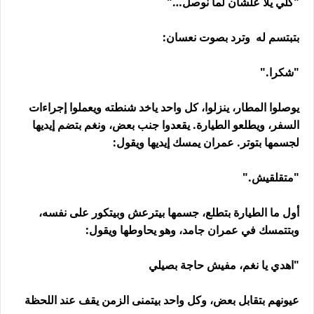
"كلي يلا علشان لما نوصل…"
بتبتسم له وترد بصوت نعسان:
"شكرا."
يوصلوا المطار، ينزلوا، كل واحد ياخد شنطته ويعملوا إجراءات
السفر، ويطلعو الطيارة. يقعدوا جنب بعض، ونغم بتضم إيديها
لجسمها بتوتر. عمران يمسك إيديها ويقول:
"متقلقيش."
أول ما الطيارة بتطلع، جسمها بيترعش وبيتكور على نفسه،
وبتتمسك في عمران جامد، وهو يحاوطها ويقول:
"اهدي يا نغم، مفيش حاجة بصيلي
عيونهم بتقابل بعض، وكل واحد بيتمنى الزمن يقف عند اللحظة