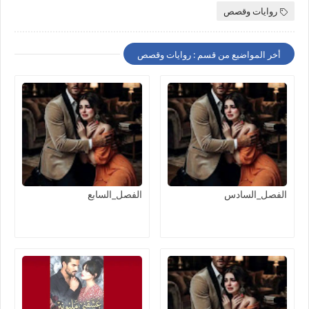
روايات وقصص
أخر المواضيع من قسم : روايات وقصص
الفصل_السادس
الفصل_السابع