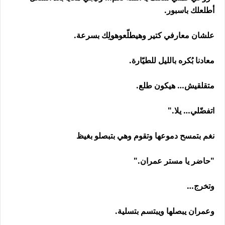
أطلعلك باسبور.
علشان معارفي كتير وهيطلّعوهولِك بسرعة.
معادنا بُكره بالليل للطيّارة.
متقلقيش… هيكون طلع.
اتفضّلي… يلا."
نغم بتمسح دموعها وتقوم وهي بتبصلو بغيظ
"حاضر يا مستر عمران."
وتخرج…
وعمران يبصلها ويبتسم بتسلية.