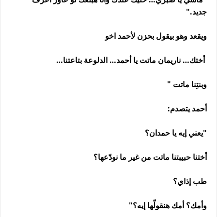
جديد."
ويقعد وهو بيقول بحزن لأحمد اخو
أختك… ناريمان ماتت يا أحمد… الدلوعة بتاعتنا…
وبنتِنا ماتت "
أحمد يتصدم:
"يعني إيه يا حمدان؟
أختنا حبيبتنا ماتت من غير ما نودّعها؟
طب إذاي؟
وأمك؟ أمك هنقولّها إيه؟"