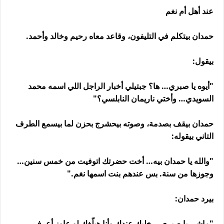
عند أهل أم نغم
حمدان بيتكلم في التليفون، وقاعد معاه رحيم وخالد وأحمد.
بيقول:
"أيوه يا صبري… ها؟ جبتيلي أخبار الراجل اللي اسمه محمد
السويدي… وأختي ناريمان النابلسي؟"
حمدان بيقف بصدمة، وصوته بيحشرج بحزن لما بيسمع الطرف
التاني بيقوله:
"والله يا حمدان بيه… أخت حضرتك اتوفيت من خمس سنين…
وجوزها من سنة. بس عندهم بنت اسمها نغم."
بيرد حمدان:
"ماشي يا صبري… خليك عندك وأنا هبلّغك لو عاوز أعرف