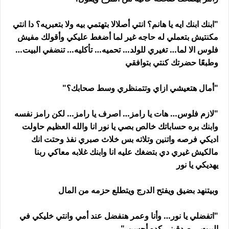
"ابنك ابنك ايه يا هانم؟ انتي أصلالا بتهتمي بيه ولا بتعبريه؟ دا انتي
مكنتيش بتعملي له حاجه غير لما أضغط عليكي وأقولك مفيش
فلوس الا لما… تغيري للولد… تحميه… تأكليه… تنضفي البيت…
وطبعًا حضرتك كنتي بتوافقي
"أمال هتعيشي ازاي وتتمنظري وسط صحابك؟"
"لازم فلوس… هات يا رامز… اصرف يا رامز… لكن رامز نفسه
وابنك بره حساباتك خالص بصي يا نور انا والله العظيم حاولت
اديكي فرصه واتنين وتلاته بس خلاث صبري نفذ وحتت انك
مالكيش غيري دي بتضغك عليه انا وابنك غلابه معاكي ربنا
يهديكي يا نور
وبيتنهد بضيق ويفتح الدرج ويتطلع حزمه من المال
"اتفضلي يا نور… وأنا وعمر هنفضل عند أمي وانتي خليكي في
البيت… صدقيني كده أحسن."