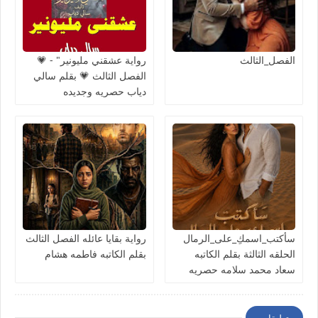
الفصل_الثالث
رواية عشقني مليونير" - 💗
الفصل الثالث 💗 بقلم سالي
دياب حصريه وجديده
سأكتب_اسمكِ_على_الرمال
رواية بقايا عائله الفصل الثالث
الحلقه الثالثة بقلم الكاتبه
بقلم الكاتبه فاطمه هشام
سعاد محمد سلامه حصريه
وجديده