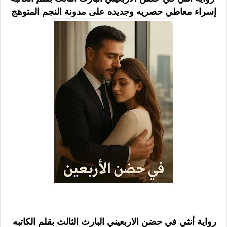
إسراء معاطي حصريه وجديده على مدونة النجم المتوهج
رواية أنثي في حضن الاربعيني البارث الثالث بقلم الكاتبه