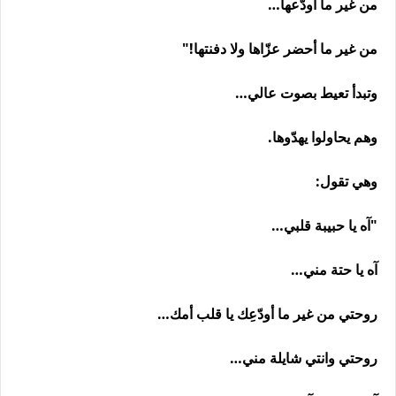
من غير ما أودّعها…
من غير ما أحضر عزّاها ولا دفنتها!"
وتبدأ تعيط بصوت عالي…
وهم يحاولوا يهدّوها.
وهي تقول:
"آه يا حبيبة قلبي…
آه يا حتة مني…
روحتي من غير ما أودّعِك يا قلب أمك…
روحتي وانتي شايلة مني…