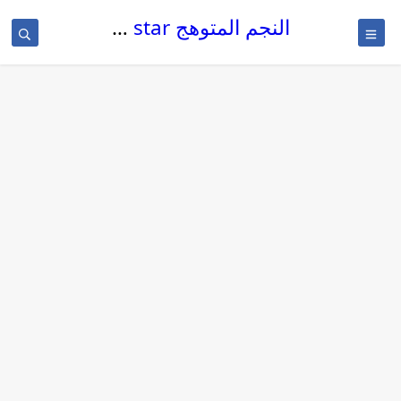
النجم المتوهج The glowing star