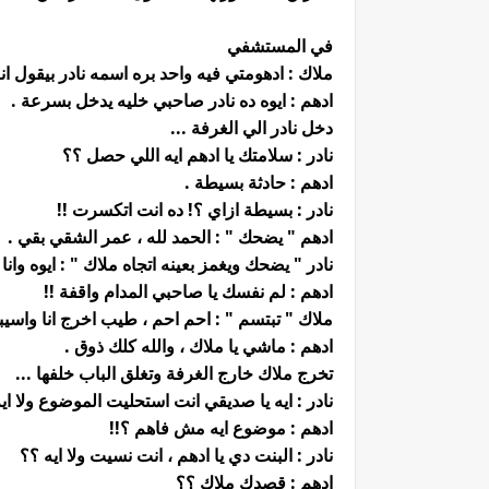
في المستشفي
ملاك : ادهومتي فيه واحد بره اسمه نادر بيقول ا
ادهم : ايوه ده نادر صاحبي خليه يدخل بسرعة .
دخل نادر الي الغرفة ...
نادر : سلامتك يا ادهم ايه اللي حصل ؟؟
ادهم : حادثة بسيطة .
نادر : بسيطة ازاي ؟! ده انت اتكسرت !!
ادهم " يضحك " : الحمد لله ، عمر الشقي بقي .
نادر " يضحك ويغمز بعينه اتجاه ملاك " : ايوه 
ادهم : لم نفسك يا صاحبي المدام واقفة !!
ملاك " تبتسم " : احم احم ، طيب اخرج انا واسي
ادهم : ماشي يا ملاك ، والله كلك ذوق .
تخرج ملاك خارج الغرفة وتغلق الباب خلفها ...
نادر : ايه يا صديقي انت استحليت الموضوع ولا ايه
ادهم : موضوع ايه مش فاهم ؟!!
نادر : البنت دي يا ادهم ، انت نسيت ولا ايه ؟؟
ادهم : قصدك ملاك ؟؟