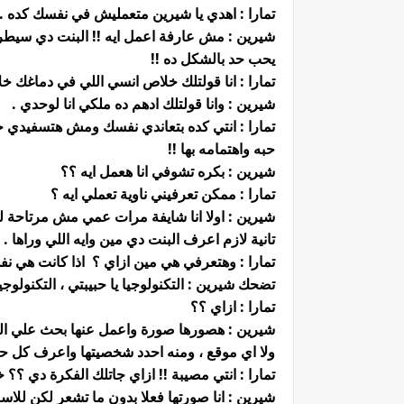
تمارا : اهدي يا شيرين متعمليش في نفسك كده .
شيرين : مش عارفة اعمل ايه !! البنت دي سيطر
يحب حد بالشكل ده !!
تمارا : انا قولتلك خلاص انسي اللي في دماغك 
شيرين : وانا قولتلك ادهم ده ملكي انا لوحدي .
تمارا : انتي كده بتعاندي نفسك ومش هتسفيدي ح
حبه واهتمامه بها !!
شيرين : بكره تشوفي انا هعمل ايه ؟؟
تمارا : ممكن تعرفيني ناوية تعملي ايه ؟
شيرين : اولا انا شايفة مرات عمي مش مرتاحة ل
تانية لازم اعرف البنت دي مين وايه اللي وراها .
تمارا : وهتعرفي هي مين ازاي ؟ اذا كانت هي ن
تضحك شيرين : التكنولوجيا يا حبيبتي ، التكنولوج
تمارا : ازاي ؟؟
شيرين : هصورها صورة واعمل عنها بحث علي الس
ولا اي موقع ، ومنه احدد شخصيتها واعرف كل حا
تمارا : انتي مصيبة !! ازاي جاتلك الفكرة دي ؟
شيرين : انا صورتها فعلا بدون ما تشعر لكن للا