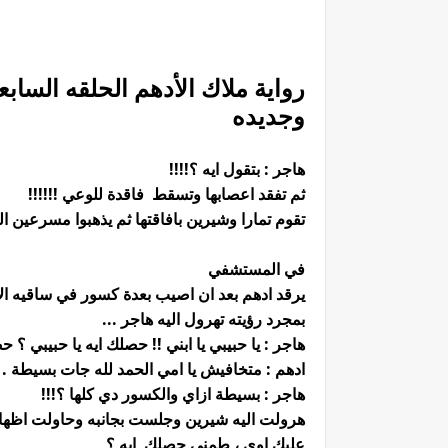
رواية ملاك الأدهم الحلقه الساب
وجديده
هاجر : بتقول ايه ؟!!!!
ثم تفقد اعصابها وتسقط فاقدة للوعي !!!!!!
تقوم تمارا وشيرين بافاقتها ثم يذهبوا مسرعين ا
في المستشفي
يرقد ادهم بعد ان اصيب بعدة كسور في ساقيه الاث
بمجرد رؤيته تهرول اليه هاجر ...
هاجر : يا حبيبي يا ابني !! حصلك ايه يا حبيبي ؟ ح
ادهم : متخافيش يا امي الحمد لله جات بسيطة .
هاجر : بسيطة ازاي والكسور دي كلها ؟!!!
هرولت اليه شيرين وجلست بجانبه وحاولت اظهار اه
عليك اوي ، طمني حصلك ايه ؟