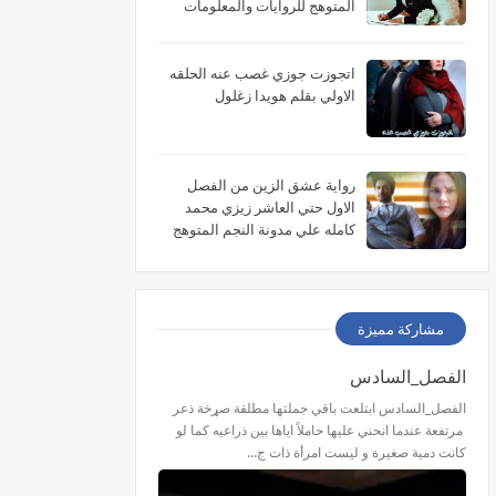
المتوهج للروايات والمعلومات
اتجوزت جوزي غصب عنه الحلقه
الاولي بقلم هويدا زغلول
رواية عشق الزين من الفصل
الاول حتي العاشر زيزي محمد
كامله علي مدونة النجم المتوهج
للروايات
مشاركة مميزة
الفصل_السادس
الفصل_السادس ابتلعت باقي جملتها مطلقة صړخة ذعر
مرتفعة عندما انحني عليها حاملاً اياها بين ذراعيه كما لو
كانت دمية صغيرة و ليست امرأة ذات ج…