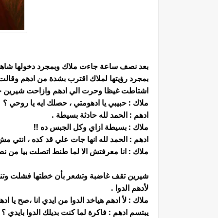
بعد نصف ساعة جاءت ملاك وبمجرد دخولها شاهد
بمجرد رؤيتها لملاك اقترب بشدة من ادهم وقالت ل
اشتاطت غيظا وحرت الي ادهم وازاحت شيرين جان
ملاك : حبيبي يا ادهومتي ، حصلك ايه يا روحي ؟
ادهم : الحمد لله حادثة بسيطة .
ملاك : بسيطة ازاي وكل الجبس ده !!
ادهم : الحمد لله انها جات علي قد كده ، انتي م
ملاك : انا معرفتش الا لما طنط اتصلت بيا من ن
شيرين تقف غاضبة وتشعر بأن خطتها فشلت وتنظر
لأدهم الدوا .
ملاك : لأ ادهم هياخد الدوا من ايدي انا ،صح يا اد
يبتسم ادهم : فاكرة لما كنت بديلك الدوا بايدي ؟