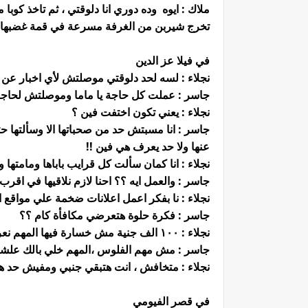
ملاك : ايوه وده دوري انا دلوقتي ، ثم تاخذ كوبا 
تخرج شيربن من الغرفة مسرعة في قمة غضبها 
في فيلا عز الدين
نجلاء : لسه لحد دلوقتي موصلتش لأي اخبار عن ي
جاسر : عملت كل حاجة يا ماما وموصلتش لحاجة
نجلاء : يعني تكون اختفت فين ؟
جاسر : انا مسبتش حد من صحباتها الا وسألته
عنها ولا حد يعرف هي فين !!
نجلاء : انا كمان سألت كل قرايب باباها ومامته
جاسر : والعمل ايه ؟؟ احنا لازم نلاقيها في اقرب
نجلاء : نا بفكر اعمل اعلانات ضخمة علي مواقع ا
جاسر : فكرة حلوة هتعرضي مكافأة كام ؟؟
نجلاء : ١٠٠ الف جنية مش خسارة فيها المهم نعرف مكانها .
جاسر : مش مهم الفلوس ،المهم خلي بالك علشان اك
نجلاء : متخافش ، انت هتبقي جنبي ومفيش حد هياخد
في قصر الفيومي