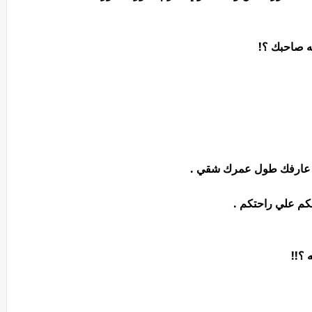
نه صاحبك ؟!
وانا عارفك طول عمرك شقي .
بكم علي راحتكم .
 ؟!!