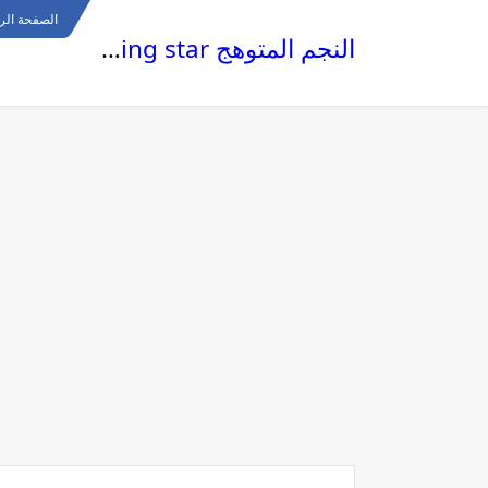
الصفحة الر
النجم المتوهج The glowing star