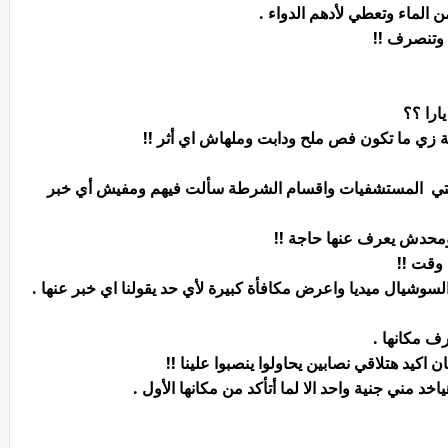
من الماء وتعطي لأدهم الدواء .
وتنصرف !!
ارا ؟؟
 زي ما تكون فص ملح ودابت وملهاش اي أثر !!
ا حتي المستشفيات واقسام الشرطة سألت فيهم ومفيش أي خبر
ا ومحدش يعرف عنها حاجة !!
 وقت !!
لسوشيال ميديا واعرض مكافأة كبيرة لأي حد يقولنا اي خبر عنها .
يد هتلاقي نصابين يحاولوا ينصبوا علينا !!
 مني جنية واحد الا لما أتأكد من مكانها الأول .