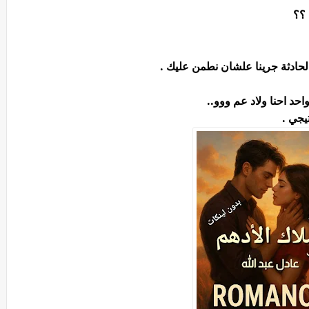
 ؟؟
لحادثة جرينا علشان نطمن عليك .
واحد احنا ولاد عم ووو..
يجي .