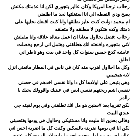
رحااب :رحنا امريكا وكان عاايز يتجوزي لكن انا عذمتك مكنش
يصح ودي النقطه الي انا استغلتها لحد ما اطلقني
ام محمد :وانت كنت عايز تطلقها وانا كنت اقنعك تخليها على
ذمتك وكده هتكون لا مطلقه ولا متعلقه
رحااب :فضل يحااول معايا ان اعمل معااه علاقه وانا مقبلش
لاني متجوزه واقنعته انك هطلقني وهتمل اني ارجع وفضلت
عايشه كدع خمس سنوات كل واحد في بيت وهو ناطر اني
اطلق
وكل ما احااول اهرب منه كان في ناس في المطار مانعني انزل
لانه هيجيبني
وهي بتبص على اولادها كل دا وانا نفسي اخدهم في حضني
نفسي اشم ريحتهم نفسي ابص في عينيك واقوولك بحبك يا
راامز
لكن تقريبا بعد ٧سنين هو مل انك تطلقني وفي يوم لقيته جي
عندي البيت
وقالي بعدين انا مليت وانا مستنيكي وحااول في يومها يغتصبني
لكن انا في يومها ضربته بالسكين وكنت كل ما اضربه احس اني
عاايز اضربه من اول وجديد لحد ما مات لان الموت كان عندي