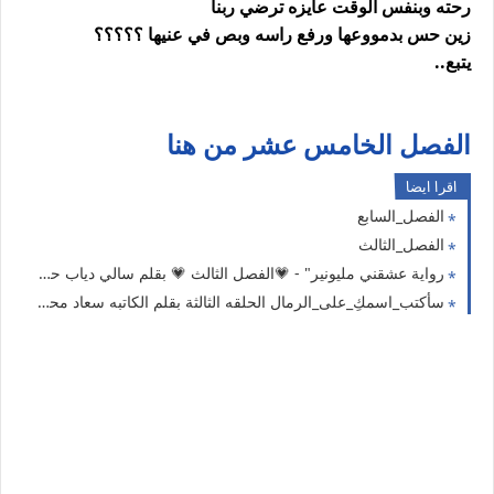
رحته وبنفس الوقت عايزه ترضي ربنا
زين حس بدمووعها ورفع راسه وبص في عنيها ؟؟؟؟؟
يتبع..
الفصل الخامس عشر من هنا
اقرا ايضا
الفصل_السابع
الفصل_الثالث
رواية عشقني مليونير" - 💗الفصل الثالث 💗 بقلم سالي دياب حصريه وجديده
سأكتب_اسمكِ_على_الرمال الحلقه الثالثة بقلم الكاتبه سعاد محمد سلامه حصريه وجديده