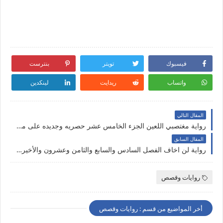
فيسبوك
تويتر
بنترست
واتساب
ريدايت
لينكدين
المقال التالي
رواية مغتصبي اللعين الجزء الخامس عشر حصريه وجديده على مدونة النجم المتوهج للروايات والمعلومات
المقال السابق
رواية لن اخاف الفصل السادس والسابع والثامن وعشرون والأخير بقلم جوليا محمد علي مدونه النجم المتوهج للرويات والمعلومات
روايات وقصص
أخر المواضيع من قسم : روايات وقصص