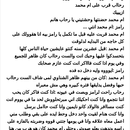
رحااب قرب على ام محمد
ازيييك
ام محمد حضنتها وحشتيني يا رحاب هانم
رامز :ام محمد انتي …
ام محمد قربت عليه قبل ما تكمل يا رامز بيه انا هقوولك على
كل حاجه من البدايه لدلوقت
ام محمد :قبل عشرين سنه كنتو عايشين حياة الناس كلها
بتحسدكوا عليها وحبك انت والست رحااب كان ظاهر للجميع
وفي يوم اذا كنت فاااكر انت كنت عازم صحابك
رامز :ايوووه وايه دخل ده فده
ام محمد :كان من بينهم ظاهر الشناوي لمى شاف الست رحااب
حبها وفضل يدايقها فتره كبيره وهي مش معبراه
رحاب راحت لرامز وبصت في عيونه :اذا كنت فاكر كان يحب
اننا نتجمع وانا كنت احكيلك اني مبرتحلووش لحد ما في يووم انت
كنت مساافر ةالولاد كانو نايمين وانا كنت حاامل برسل
وانا كنت هنام لقيت واحد دخل وحط ايده على بقي وطلب مني
اعمل معاه علاقه وانا في يومها جتني قووه وضربته بالفازه على
راسه وندهت بعلو صووتي وجتلي ام محمد كان هو هرب من هنا