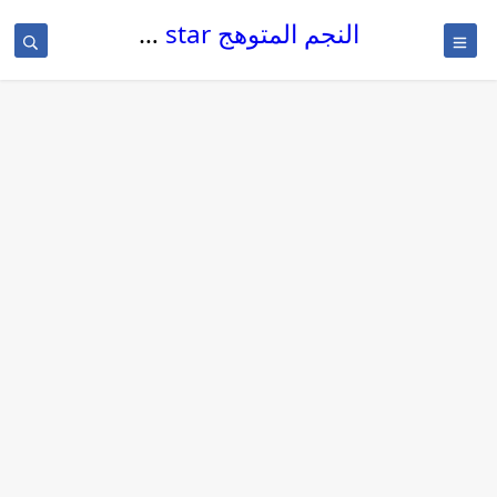
النجم المتوهج The glowing star