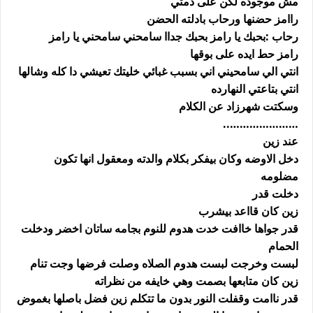
مش موجوده لكن على ذمتي
راامز حضنها ورحاب بادلته الحضن
رحاب :بحبك يا رامز بحبك جداا سامحني سامحني يا رامز
رامز حط ايده على بوقها
انتي الي سامحيني اني بسبب غبائي خليتك تعيشي دا كله وشالها
انتي بتاعتي النهارده
وسكتت شهرزاد عن الكلام
…………………..
عند زين
دخل الاوضه وكان بيفكر بكلام والدته ومعقول انها تكون
مضلومه
دخلت قدر
زين كان قااعد بيشرب
قدر جواها خاافت خدت هدوم للنوم بجامه ساتان اخضر ودخلت
الحمام
لبست وخرجت لبست هدوم الصلاه وصلت فرضها وجت تنام
زين كان متابعها بصمت وهي خايفه من نظراته
قدر ناامت وقفلت النور بدون ما تتكلم زين فضل باصلها بغموض