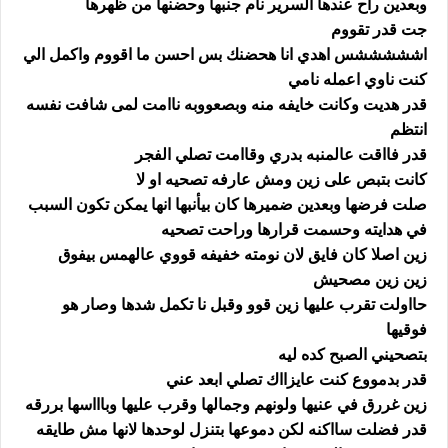
وبعدين راح عندها السرير نام جنبها وحضنها من ظهرها
جت قدر تقووم
اشششششس اهدي انا هحضنك بس احسن ما اقووم واكمل الي
كنت ناوي اعمله نامي
قدر هديت وكانت خايفه منه وبصعووبه ناامت لمى شافت نفسه
انتظم
قدر فااقت عالمنبه بدري وقاامت تصلي الفجر
كانت بتبص على زين ومش عارفه تصحيه او لا
صلت فرضها وبعدين ضميرها كان بيأنبها انها يمكن تكون السبب
في هدايته وحسمت قرارها وراحت تصحيه
زين اصلا كان فايق لان نومته خفيفه قووي عالهمس بيفوق
زين زين مصحيش
حااولت تقرب عليها زين قوو وقبل نا تكمل شدها وصار هو
فوقيها
بتصحيني الصبح كده ليه
قدر بدمووع كنت عايزااك تصلي ابعد عني
زين غررق في عنيها ولونهم وجمالها وقرب عليها وباااسها بررقه
قدر فضلت سااكنه لكن دموعها بتنزل لوحدها لانها مش طايقه