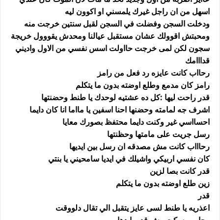
اسهل من ان راجل غيرك يلمسني او اكوون ليه
ودخلت السجن وفضلت في السجن لقبل سنتين خرجت منه
ومحبتش اقوولك عشان مستقبل عيالنا ومحدش يقووول خريجة
سجون لكن لمى خرجت حااولت اسس نفسي من الاول واديني
قدااامك
رحااب كانت عايزه رد فعل من رامز
رامز كان مدمع وطلع اوضته بدون ما يتكلم
قدر راحت ليها :كل ده عشتيه لوحدك يا طنط وحضنتها
اشرف جه لمامته وحضنها احنا اسفين يا مااما انا كان دايما
احسااسي غير وكنت دايما محتفظ بصورك معايا
رسل جريت على مامتها وحظنتها
رحاااب كانت مش مصدقه ان رسل بين ايديها
كان نفسي اربيكي واشيلك في ايديا سامحيني يا بنتي
قدر كانت بصا لزين
زين طلع اوضته بدون ما يتكلم
قدر
اعذريه يا طنط لسى عايز يتقبل الي تقال دلووقت