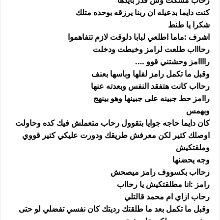
رحاب مسكت وش قدر بايدها
كنت دايما بدعيله ان ربنا يرزقه بوحده متلك
شكرا يا طنط
اشرف :ماما اطلعي لبابا دلوقت لازم تتفاهموا
رحاااب طلعت لرامز وخبطت ودخلت
راااامز وحشتني قوو ….
وقبل ما تكمل رامز لفلها وباسها بعنف
رحااب كانت هتفقد النفس وبعدته عنها
راامز حط جبينه على جبينها وهو بينهج
وبهمس
كان دايما حاجه جوايا بتقوول رحاب متعملش فيك كده وحاولت
اوصلك كتير لكن معرفش طريقك ودورت عليكي كتير قووي
وملقتكيش
وجه يحضنها
رحااب بكسووف رامز ميصحش
رامز :انا مطلقتكيش يا رحااب
رحاب ازاي ام محمد قالتلي
وقبل ما تكمل بعد ما طلقتك رديتك كان نفسي تفضلي لو حتى