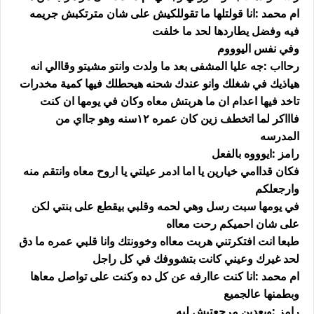
ام محمد :انا قولتلها ما تقوللكيش على شان مترتكبش جريمه
فيه وفضل يطاردها لحد ما خلفت
وفي نفس اليوووم
رحااب :جه عليا المشفى بعد ما ولدت وانتو مشيتو وقاالي انه
هياذيك في شغلك وانو عندك شحنه هيحطلك فيها كمية مخدرات
تاخد فيها اعدام ان ما هربتش معاه وكان في يومها ان كنت
فاااكر لما اتخطف زين كان عمره ١٢سنه وهو جااي من
المدرسه
رامز :ايوووه بالفعل
فكان قداامي خيارين يا اما ادمر عيلتي يا اروح معاه وانتقم منه
وارجعلكم
في يومها سبت رسل وهي لحمه وقلبي بيقطع على بنتي لكن
على شان احميكم رحت معااه
طبعا انت افتكرتني هربت معااه وخوونتك وانا قلبي عمره ما دق
لحد غيرك وعيني كانت بتشووفك في كل راجل
ام محمد :انا كنت عاارفه عن كل ده وكنت على تواصل معاها
وبطمنها عالجميع
رامز :وبعدين مرجعتيش ليه