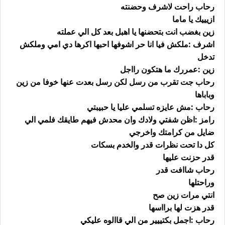
رحاب راحت لاشرف وحضنته
ازيييك يا ماما
زين بغضب انت بتحضنها يا اهبل بعد كل الي عملته
اشرف :ملكش فيا انا حر اشوفها احبها اكرها دي امي وملكش
تدخل
زين :عمررك ما هتكون رااجل
رحاب جت تقرب من رسل لكن رسل بعدت عنها خوفا من زين
وباباها
رحاب :مش عايزه تسلمي عليا يا حبيبتي
رامز :اظن شفتي ولادك وان محدش فيهم طايقك فلمي الي
ضايل من كرامتك واخرجي
كل دا تحت نظرات قدر والخدم بسكات
قدر حزنت عليها
رحاب شاافت قدر
وراحتلها
انتي مرات زين صح
قدر هزت لها برااسها
رحاب :اجمل بكتييير من الي قاالوه عليكي