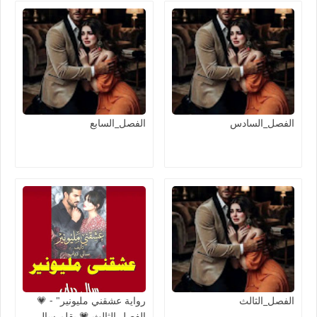
الفصل_السادس
الفصل_السابع
الفصل_الثالث
رواية عشقني مليونير" - 💗
الفصل الثالث 💗 بقلم سالي