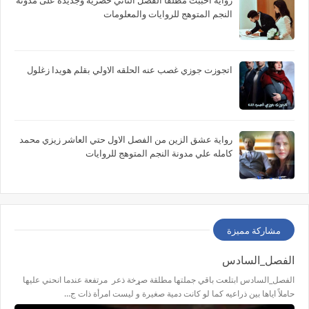
رواية احببت مطلقاً الفصل الثاني حصريه وجديده على مدونة
النجم المتوهج للروايات والمعلومات
اتجوزت جوزي غصب عنه الحلقه الاولي بقلم هويدا زغلول
رواية عشق الزين من الفصل الاول حتي العاشر زيزي محمد
كامله علي مدونة النجم المتوهج للروايات
مشاركة مميزة
الفصل_السادس
الفصل_السادس ابتلعت باقي جملتها مطلقة صړخة ذعر مرتفعة عندما انحني عليها
حاملاً اياها بين ذراعيه كما لو كانت دمية صغيرة و ليست امرأة ذات ج…