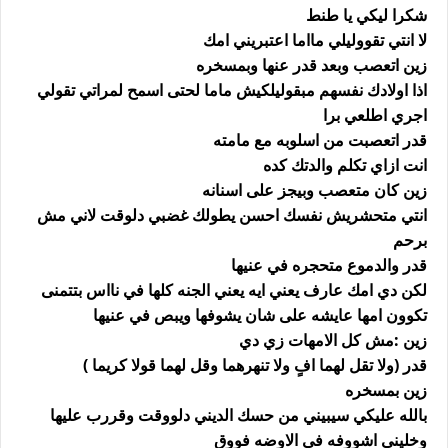
شكرا ليكي يا طنط
لا انتي تقووليلي مااما اعتبريني امك
زين اتعصب وبعد قدر عنها وبمسخره
اذا اولادك نفسهم مبقوليلكيش ماما لحتى اسمح لمراتي تقولي
اجري اطلعي برا
قدر اتعصبت من اسلوبه مع مامته
انت ازاي تكلم والدتك كده
زين كان متعصب وبيجز على اسنانه
انتي متحشريش نفسك احسن يطولك غضبي دلوقت لاني مش
برحم
قدر والدموع متحجره في عنيها
لكن دي امك عارف يعني ايه يعني الجنه كلها في نااس بتتمنى
تكوون امها عايشه على شان يشوفها ويبص في عنيها
زين :مش كل الامهات زي دي
قدر (ولا تقل لهما افٍ ولا تنهرهما وقل لهما قولا كريما )
زين بمسخره
بالله عليكي سيبيني من حسك الديني دلووقت وقررب عليها
وخليني اشووفه في الاوضه فووق