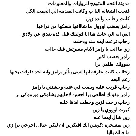
مدونة النجم المتوهج للروايات والمعلومات
فتحت الشغاله البااب وكانت الصدمه الي الجمت الكل
كانت رحااب والدة زين
رامز بغضب اووول ما شااافها مسكها من دراعها
انتي ايه الي جابك هنا انا قولتلك قبل كده بعدي عن ولادي
رحاب نزعت ايده منه ودخلت
زي ما انت يا رامز الايام مغيرتش فيك حااجه
رامز بغضب اكبر
بقوولك اطلعي برا
رحاااب كانت عارفه انها لسى بتأثر برامز وانه لحد دلوقت بحبها
رغم البعد
رحاب قربت عليه وبصت في عنيه وحشتني يا رامز
رامز :بقولك اطلعي برا احسن لاخليهم يشلوكي ويرموكي برا
رحاب راحت لزين وحطت ايدها عليه
كبرت اوووي يا زين
زين شال ايدها عنه
زين بمسخره :كويس انك افتكرتي ان ليكي عياال اخرجي برا زي
ما قالك باابا