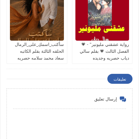
رواية عشقني مليونير" - 💗
سأكتب_اسمكِ_على_الرمال
الفصل الثالث 💗 بقلم سالي
الحلقه الثالثة بقلم الكاتبه
دياب حصريه وجديده
سعاد محمد سلامه حصريه
وجديده
تعليقات
إرسال تعليق