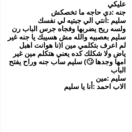
عليكي
جنه :دي حاجه ما تخصكش
سليم :انتي الي جبتيه لي نفسك
ولسه ريح يضربها وفجاه جرس الباب رن
سليم بعصبيه والله مش هسيبك يا جنه غير
لم اعرف بتكلمي مين ا(نا هوانت اهبل
ياض ولا شكلك كده يعني هتكلم مين غير
امها وجدها 🙄) سليم ساب جنه وراح يفتح
الباب
سليم :مين
الاب احمد :أنا يا سليم