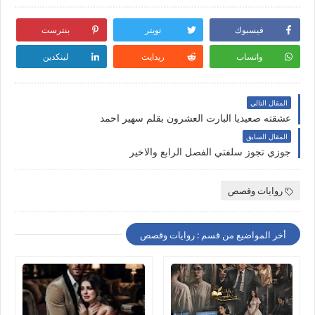
فيسبوك
تويتر
بنترست
واتساب
ريدايت
لينكدين
المقال التالي
عشقته صعيديا البارت العشرون بقلم سهير احمد
المقال السابق
جوزي تجوز سلفتي الفصل الرابع والاخير
روايات وقصص
أخر المواضيع من قسم : روايات وقصص