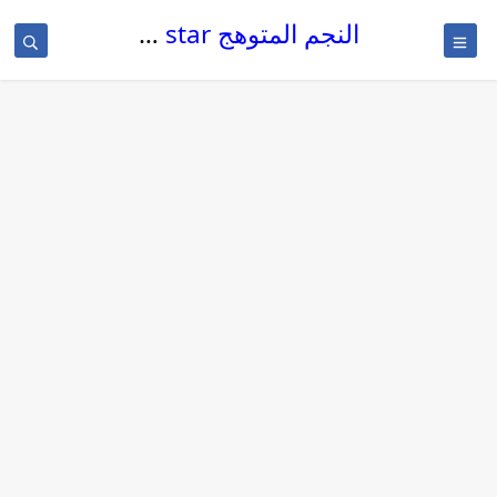
النجم المتوهج The glowing star