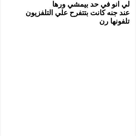
لي انو في حد بيمشي ورها
عند جنه كانت بتتفرح علي التلفزيون
تلفونها رن