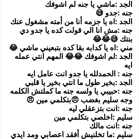
الجد :ماشي يا جنه لم اشوفك
جنه :جدو 😅
الجد :اه يا جزمه أنا من أمته مشغول عنك
جنه :مش انا الي قولت كده يا جدو دي
بنتك 😅😂😂
مني :اه يا كدابه بقا كده بتبعيني ماشي 😂
الجد :لم اشوفك 😂😂 المهم انتي عمله
ايه
جنه : الحمدلله يا جدو انت عامل ايه
الجد :بخير طول ما انتي بخير يا قلبي
جنه :حبيبي يا ولسه جنه ما كملتش الكلمه
وجه سليم بغضب 😠بتكلمي مين 😠
جنه :انت بتزعقلي ليه
سليم :اخلصي بتكلمي مين
جنه :انت مالك
سليم :ما تخلنيش أفقد اعصابي ومد ايدي