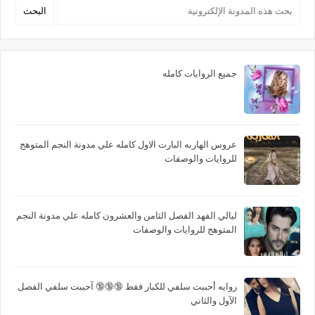
جميع الروايات كامله
عروس الهاربه البارت الاول كامله علي مدونة النجم المتوهج
للروايات والوصفات
ليالي الفهد الفصل الثامن والعشرون كامله علي مدونة النجم
المتوهج للروايات والوصفات
روايه أحببت سلفي للكبار فقط 🔞🔞🔞 آحببت سلفي الفصل
الآول والثاني