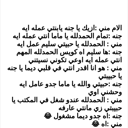
الام مني :ازيك يا جنه يابنتي عمله ايه
جنه :تمام الحمدلله يا ماما انتي عمله ايه
مني : الحمدلله يا حبيتي سليم عمل ايه
جنه :ها سليم اه كويس الحمدلله المهم
انتي عمله ايه اوعي تكوني نسيتني
مني : هو انا اقدر انتي في قلبي ديما يا جنه
يا حبيبتي
جنه :حبيتي والله يا ماما جدو عامل ايه
وحشني اوي
مني : الحمدلله عندو شغل في المكتب يا
حبيبتي زي مانتي عارفه
جنه :اه جدو ديما مشغول 😂
مني :اه 😂