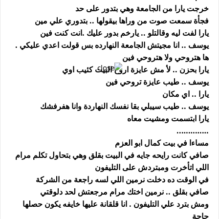
خرجت يارا من الجامعة وهي بتدور على حد
فجأة سمعت صوت من وراها بيقولها .. بتدوري علي مين
يارا لفت ليه وقالتلو .. يارخم بدور عليك .انت كنت فين
يوسف .. انا مجيتش الجامعة النهارده بس قولت اعدي عليكي .
ها هتروحي ولا هتروحي فين
يارا بحزن .. لأ مش عايزة اروح البيت كئيب اوي
يوسف .. طيب عايزة تروحي فين
يارا .. اي مكان
يوسف .. طيب سيبلي بقا نفسك النهاردة وانا هفرفشك
يارا ابتسمت ومشيت معاه
‏…………..
مساءا في بيت كمال ابو العزم
صافي كانت رايحه جايه في البيت بقلق وهي بتحاول تكلم مرام
اللي اتأخرت ومبتردش على التليفون
في الوقت ده دخلت نرمين اللي لسه راجعة من الشركة
صافي بقلق .. نرمين اختك مرام مرجعتش لحد دلوقتي
ومش بترد علي التليفون . انا قلقانة عليها خايفه يكون حصلها
حاجة