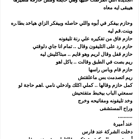
هيبقى ايه معاه
وحازم بيفكر في أبوه واللي حاصله وبيفكر الزاي هياخد بطا.ره
وينت.قم ليه
حازم فاق من تفكيره علي رنة تليفونه
حازم رد على التليفون وقال .. تمام انا جاي دلوقتي
حازم قفل وقال لريم وهو قايم .. مبتاكليش ليه
ريم بصت في الطبق وقالت .. باكل اهو
حازم قام وباس راسها
ريم اتصدمت بس ماعلقتش
كمل حازم وقالها .. كملي اكلك وادخلي نامي .اهم حاجة لو
سمعتي الباب بيخبط متفتحيش
وخد تليفونه ومفاتيحه وخرج
وراح المستشفى
……….
عند أميرة
دخلت الشركة عند فارس