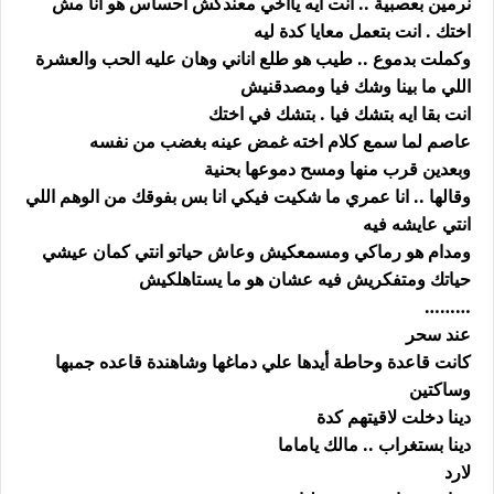
نرمين بعصبية .. انت ايه ياأخي معندكش احساس هو انا مش
اختك . انت بتعمل معايا كدة ليه
وكملت بدموع .. طيب هو طلع اناني وهان عليه الحب والعشرة
اللي ما بينا وشك فيا ومصدقنيش
انت بقا ايه بتشك فيا . بتشك في اختك
عاصم لما سمع كلام اخته غمض عينه بغضب من نفسه
وبعدين قرب منها ومسح دموعها بحنية
وقالها .. انا عمري ما شكيت فيكي انا بس بفوقك من الوهم اللي
انتي عايشه فيه
ومدام هو رماكي ومسمعكيش وعاش حياتو انتي كمان عيشي
حياتك ومتفكريش فيه عشان هو ما يستاهلكيش
………
عند سحر
كانت قاعدة وحاطة أيدها علي دماغها وشاهندة قاعده جمبها
وساكتين
دينا دخلت لاقيتهم كدة
دينا بستغراب .. مالك ياماما
لارد