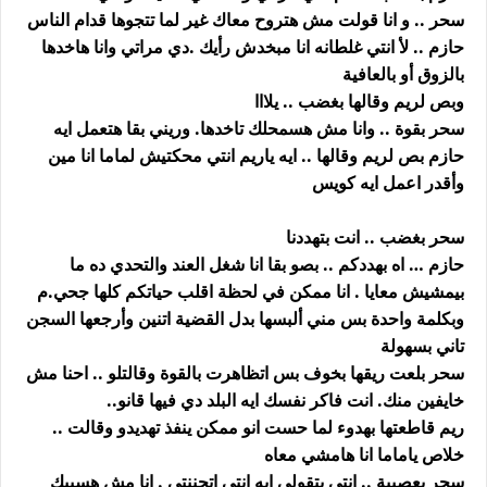
سحر .. و انا قولت مش هتروح معاك غير لما تتجوها قدام الناس
حازم .. لأ انتي غلطانه انا مبخدش رأيك .دي مراتي وانا هاخدها
بالزوق أو بالعافية
وبص لريم وقالها بغضب .. يلااا
سحر بقوة .. وانا مش هسمحلك تاخدها. وريني بقا هتعمل ايه
حازم بص لريم وقالها .. ايه ياريم انتي محكتيش لماما انا مين
وأقدر اعمل ايه كويس
سحر بغضب .. انت بتهددنا
حازم … اه بهددكم .. بصو بقا انا شغل العند والتحدي ده ما
بيمشيش معايا . انا ممكن في لحظة اقلب حياتكم كلها جحي.م
وبكلمة واحدة بس مني ألبسها بدل القضية اتنين وأرجعها السجن
تاني بسهولة
سحر بلعت ريقها بخوف بس اتظاهرت بالقوة وقالتلو .. احنا مش
خايفين منك. انت فاكر نفسك ايه البلد دي فيها قانو..
ريم قاطعتها بهدوء لما حست انو ممكن ينفذ تهديدو وقالت ..
خلاص ياماما انا هامشي معاه
سحر بعصبية .. انتي بتقولي ايه انتي اتجننتي . انا مش هسيبك