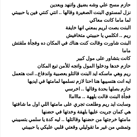
حازم مسح علي وشه بضيق واتنهد وبعدين
نزل لمستوي البنت الصغيرة وقالها .. انتي كنتي فين يا حبيبتي
لما ماما كانت معاكي
البنت بصت لريم بمعني انها خايفة
ريم .. اتكلمي يا حبيبتي متخافيش
البنت شاورت وقالت كنت هناك في المكان ده وفجأة ملقتش
ماما
كانت بتشاور على مول كبير
حازم خدها ودخلوا المول واتجه للأمن تبع المكان
ريم وهي ماسكه ايد البنت قالتلو بعصبية واندفاع.. انت هتعمل
ايه انت هتسيبها هنا احنا لازم نسلمها لمامتها في ايديها
حازم بصلها بحدة وقالها .. اخرسي
فجأة البنت قالت بلههة .. ماااماا
وسابت ايد ريم وطلعت تجري على مامتها اللي اول ما شافتها
هي كمان جريت عليها بلهفة وخدتها في حضنها
مامتها خرجتها من حضنها وقالتلها .. ليه كدة يا سلمي بتسيبني
وتمشي من غير ما تقوليلي وقعتي قلبي عليكي يا حبيبتي