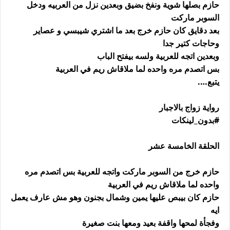
حازم بصلها شوية ونفخ بضيق وبعدين نزل من العربيه ودخل
السوبر ماركت
بعد دقايق كان حازم خرج بعد ما اشتري شيبسي و عصاير
وحاجات كتير جدا
وبعدين اتجه للعربية ولسه بيفتح الباب
بس اتصدم مره واحده لما ملاقاش ريم في العربية
يتبع….
رواية زواج بالاجبار
#بدون_لينكات
الحلقة الخامسة عشر
حازم خرج من السوبر ماركت واتجه للعربية بس اتصدم مره
واحده لما ملاقاش ريم في العربية
حازم كان بيبص عليها يمين وشمال بجنون وهو مش عارف يعمل
ايه
وفجأة لمحها واقفة بعيد ومعها بنت صغيرة