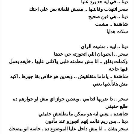
دينا .. في ايه حد يرد عليا
سحر اتنهدت وقالتلها .. مفيش قلقانة بس علي اختك
دينا .. هي فين صحيح
شاهندة .. مشيت
سلات هدايا
دينا .. اييه . مشيت الزاي
سحر .. الحيو.ان اللي اتجوزته جي خدها
وكملت بقلق .. انا مش مطمنه قلبي واكلني عليها . خايفه يعمل
فيها حاجة
شاهندة .. ياماما متقلقيش .. وبعدين هو خلاص بقا جوزها . اكيد
مش هايأ.ذيها يعني
سحر .. دا ضربها قدامي . وبعدين جواز اي مش لو جوازهم ده
طلع حقيقي
شاهندة .. يعني ايه هو ممكن ما يطلعش حقيقي
دينا .. بس ريم قالت إنهم اتجوزو عند مأذون
سحر بشك .. انا مش داخل عليا الموضوع ده . حاسة انو بيضحك