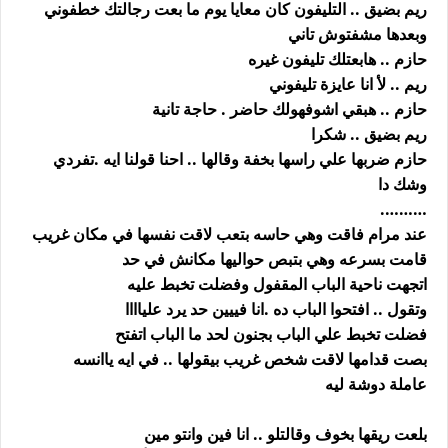
ريم بضيق .. التليفون كان معايا يوم ما بعت رجالتك خطفوني
وبعدها مشفتوش تاني
حازم .. هابعتلك تليفون غيره
ريم .. لأ انا عايزة تليفوني
حازم .. هبقي اشوفهولك حاضر . حاجة تانية
ريم بضيق .. شكرا
حازم ضربها علي راسها بخفة وقالها .. احنا قولنا ايه .تفردي
وشك دا
……….
عند مرام فاقت وهي حاسه بتعب لاقت نفسها في مكان غريب
قامت بسرعه وهي بتبص حواليها مكانش في حد
اتجهت ناحية الباب المقفول وفضلت تخبط عليه
وتقول .. افتحوا الباب ده .انا فييين حد يرد علياااا
فضلت تخبط علي الباب بجنون لحد ما الباب اتفتح
بصت قدامها لاقت شخص غريب بيقولها .. في ايه ياانسه
عاملة دوشة ليه
بلعت ريقها بخوف وقالتلو .. انا فين وانتو مين