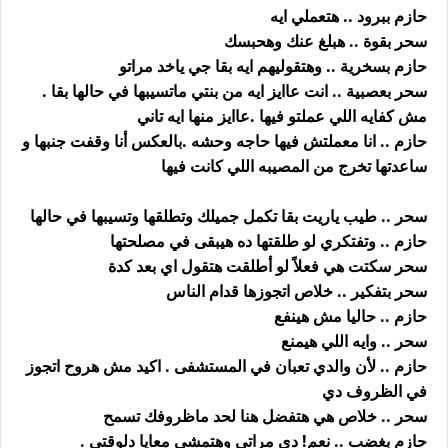
حازم ببرود .. هتعملي ايه
سحر بقوة .. هبلغ عنك وهحبسك
حازم بسخرية .. وهتقوليهم ايه بقا جي ياخد مراتو
سحر بعصبية .. انت عاايز ايه من بنتي ماتسيبها في حالها بقا .
مش كفايه اللي عملتو فيها .عاايز منها ايه تاني
حازم .. انا معملتش فيها حاجه وحشه .بالعكس أنا وقفت جنبها و
ساعدتها تخرج من المصيبه اللي كانت فيها
سحر .. طيب ياريت بقا تكمل جميلك وتطلقها وتسيبها في حالها
حازم .. وتفتكري لو طلقتها ده هيبقى في مصلحتها
سحر سكتت هي فعلاً لو أطلقت هتقول اي بعد كدة
سحر بتفكير .. خلاص اتجوزها قدام الناس
حازم .. حاليا مش هينفع
سحر .. وايه اللي هيمنع
حازم .. لأن والدي تعبان في المستشفى . اكيد مش هروح اتجوز
في الظروف دي
سحر .. خلاص هي هتفضل هنا لحد ماظروفك تسمح
حازم بغضب .. نعم! دي مراتي وهتمشي معايا دلوقتي .