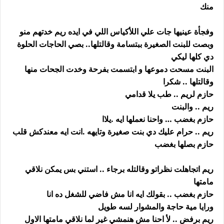
منك
وفجأة عينيها جات علي اللأكياس اللي في ايده ريم خدتهم منو
وبصت للبنت الصغيرة ببتسامة وقالتلها.. بصي الحاجات الحلوة
دي كلها ليكي
البنت مسحت دموعها و ابتسمت بفرحة وخدت الجحات منها
وقالتلها .. شكرا
حازم لريم .. طب يلا قدامي
ريم .. والبنت
حازم بغضب … واحنا نعملها ايه .يلاا
ريم .. حرام عليك دي بنت صغيرة وتايهه .انت ايه معندكش قلب
حازم بصلها بغضب
ريم اتجاهلت نظراتو وقالتله برجاء .. استني بس يمكن نلاقي
مامتها
حازم بغضب .. بقولك ايه انا مش فاضي للشغل ده انا
ورايا مية حاجة والمشوار لسه طويل
ريم برفض .. لأ احنا مش هنمشي غير لما نلاقي مامتها الاول