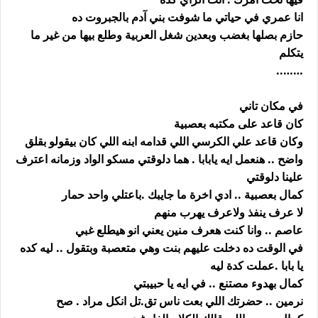
انا عمري في حياتي ما شوفت بني آدم بالجبروت ده
حازم بصلها بغضب وبعدين شغل العربية وطلع بيها من غير ما
يتكلم
……..
في مكان تاني
كان قاعد على مكتبه بعصبية
وكان قاعد علي الكرسي اللي قدامه ابنه اللي كان بيقولو بقلق
واضح .. هنعمل ايه يابابا . هما دلوقتي مسكو الواد وزمانه اعترف
علينا دلوقتي
كمال بعصبية .. ادي اخرة ما جايبك .باعتلي واحد حمار
لا عرف ينفذ ولاعرف يهرب منهم
عاصم .. وانا كنت هعرف منين يعني انو هيطلع غبي
في الوقت ده دخلت عليهم بنت وهي متعصبة وبتقول .. ليه كده
يا بابا .عملت كدة ليه
كمال بهدوء مصتنع .. في ايه يا حبيبتي
نرمين .. حضرتك اللي بعت ناس تق.تل انكل مراد . صح