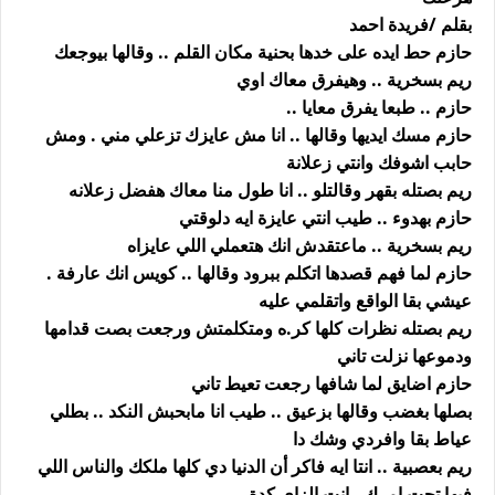
بقلم /فريدة احمد
حازم حط ايده على خدها بحنية مكان القلم .. وقالها بيوجعك
ريم بسخرية .. وهيفرق معاك اوي
حازم .. طبعا يفرق معايا ..
حازم مسك ايديها وقالها .. انا مش عايزك تزعلي مني . ومش
حابب اشوفك وانتي زعلانة
ريم بصتله بقهر وقالتلو .. انا طول منا معاك هفضل زعلانه
حازم بهدوء .. طيب انتي عايزة ايه دلوقتي
ريم بسخرية .. ماعتقدش انك هتعملي اللي عايزاه
حازم لما فهم قصدها اتكلم ببرود وقالها .. كويس انك عارفة .
عيشي بقا الواقع واتقلمي عليه
ريم بصتله نظرات كلها كر.ه ومتكلمتش ورجعت بصت قدامها
ودموعها نزلت تاني
حازم اضايق لما شافها رجعت تعيط تاني
بصلها بغضب وقالها بزعيق .. طيب انا مابحبش النكد .. بطلي
عياط بقا وافردي وشك دا
ريم بعصبية .. انتا ايه فاكر أن الدنيا دي كلها ملكك والناس اللي
فيها تحت امرك . انت الزاي كدة