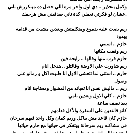
وكمل بتحذير .. دي اول واخر مره اللي حصل ده ميتكررش تاني
.عشان لو فكرتي تعملي كدة تاني صدقيني مش هرحمك
ريم بصت عليه بدموع ومتكلمتش وبعدين مشيت من قدامه
بهدوء
حازم .. استني
ريم وقفت مكانها
حازم قرب منها وقالها .. رايحة فين
ريم شاورت علي الاوضة وقالتلو .. هدخل انام
حازم .. استني لما تتعشي الاول انا طلبت اكل و زمانو علي
وصول
ريم .. ماليش نفس انا تعبانه من المشوار ومحتاجة انام
حازم .. كلي الاول وبعدين نامي
بعد نصف ساعة
كانو قاعدين على السفرة والأكل قدامهم
حازم كان قاعد مش بياكل وريم كمان وكل واحد فيهم سرحان
في مشاكله ريم سرحانة وبتفكر في حياتها مع حازم حياتها
الجديدة اللي اتفرضت عليها وهي خايفة ومش عارفه مصيرها