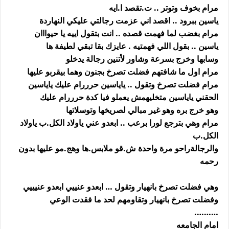
مرام بخوف وتوتر .. ت.تقصد ا.ايه
ياسين ببرود .. اقصد اني عزمت رجالتي عليكي النهاردة
مرام بغضب لما فهمت قصده .. انت بتقول اييه يا حيوااان
ياسين .. بقول اللي فهمتيه . عايزك بقا تبقي لطيفة ها
وسابها وخرج بسرعة وشاور لأتنين رجالة يدخلو
مرام اول ما شافتهم فضلت تصرخ بجنون وهما بيقربو عليها
مرام فضلت تصرخ وتقول .. ياياسين حرررام عليك ياياسين
الحقني ياياسين متخليهمش يعملو فيا كدة حرررام عليك
وهو خرج بره وهو غير مبالي لصريخها وتوسلاتها
مرام وهي بترجع لورا برعب .. ابعدو عني ياولاد الكل.ب ياولاد
الكل.ب
والرجالةراحو مرة واحدة ش.قو ملابس.ها وهج.مو عليها بدون
رحمه
وهي فضلت تصرخ بانهيار وتقول … ابعدو عنييي ابعدو عنيييي
وفضلت تصرخ بانهيار وتقاومهم لحد ما فقدت الوعي
……….
امام الجامعه