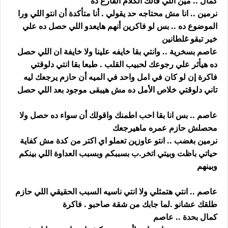
كمال .. مين اللي قالك الكلام الفارغ ده
نرمين .. انا مش محتاجه حد يقولي . أنا متأكدة أن انتو اللي ورا
الموضوع ده .. بس لو فاكرين أنهم هايعدو اللي حصل ده علي
خير تبقو غلطانين
عاصم بسخرية .. وانتي بقا خايفه علينا ولا خايفة ان اللي حصل
ده هيأثر علي رجوعك لحبيب القلب . طبعا بقا انتي دلوقتي
فاكرة إن لو كان في امل واحد في الميه أن حازم يرجعك ليه
تاني دلوقتي خلاص الأمل ده مش هيبقى موجود بعد اللي حصل
عاصم .. بس انا بقا احب اطمنك واقولك أن سواء ده حصل ولا
محصلش حازم عمره ماهيرجعك
نرمين بغضب .. انتو عاوزين تعملو اي اكتر من كدة مش كفاية
حياتي باظت وبيتي اتخر.ب بسببكم وبسبب العداوة اللي بينكم
وبينهم
عاصم .. انتي هتمثلي ولا انتي ناسيه السبب الحقيقي اللي حازم
طلقك عشانو .لما جابك من شقة صاحبو . فاكرة
كمال بحدة .. عاصم