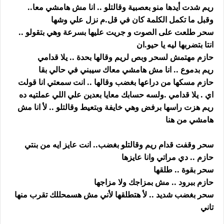
ريم شدت أيدها منو بعصبية وقالتلو .. انا مش هامشي معا..
وقبل ما تكمل الكلمة كان في قل.م نزل علي وشها
سحر طلعت على الصوت و جريت عليها بسرعة وهي بتقولو ..
انتا بتضربها ليه يا حيو.ان
حازم مهتمش لسحر وبص لريم وقالها بحدة .. يلا قدامي
ريم بدموع .. انا مش هامشي معاك سيبني في حالي بقا
حازم مسكها من دراعها بغضب وقالها .. انت سمعتي انا قولت
اي . يلا قدامي .ولسه حسابك معايا بعدين علي اللي عملتيه ده
ريم هزت راسها برفض وهي خايفة وبتعيط وقالتلو .. لأ انا مش
هامشي من هنا
سحر وقفت قدام ريم وقالتلو بغضب.. انت عايز ايه من بنتي
حازم .. دي مراتي وانا عايزها
سحر بقوة .. طلقها
حازم ببرود .. مش بمزاجك ولا مزاجها
سحر بغضب شديد .. لأ هتطلقها لأني مش هسمحللك تقرب منها
تاني