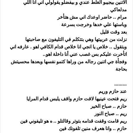
الاتنين بيجيبو الغلط عندي و بيفضلو يقولولي اني انا اللي
مدلعاكي
مرام .. حاضر اوعدك اني مش هتأخر
وباستها علي خدها وخرجت بسرعة
بعد وقت قليل
‏نزلت من عربيتها وهي بتتكلم في التليفون مع صاحبتها
وبتقول .. خلاص يا انجي انا خلاص قدام الكافي اهو . عارفه اني
اتأخرت عليكم بس غصب عني أنا داخلة اهو..
‏وفجأة جي اتنين رجاله من وراها كتمو نفسها وبعدها محسيتش
بحاجة
………
عند حازم وريم
ريم فتحت عينيها لاقت حازم واقف يلبس قدام المرايا
حازم .. صباح الخير
ريم .. صباح النور
ريم قامت وقفت قدامه بتوتر وقالتلو .. ه هو تليفوني فين
حازم .. وانا هعرف منين تلفونك فين