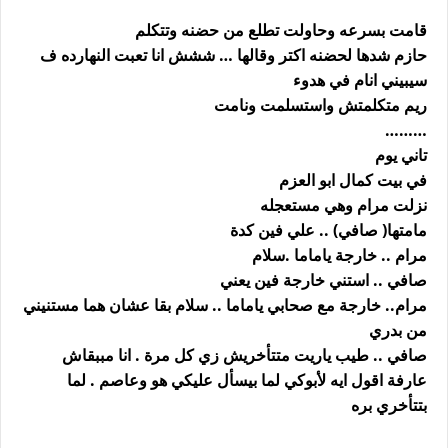
قامت بسرعه وحاولت تطلع من حضنه وتتكلم
حازم شدها لحضنه اكتر وقالها … ششش انا تعبت النهارده ف
سيبيني انام في هدوء
ريم متكلمتش واستسلمت ونامت
………
تاني يوم
في بيت كمال ابو العزم
نزلت مرام وهي مستعجله
مامتها( صافي) .. علي فين كدة
مرام .. خارجة ياماما .سلام
صافي .. استني خارجة فين يعني
مرام.. خارجة مع صحابي ياماما .. سلام بقا عشان هما مستنيني
من بدري
صافي .. طيب ياريت متتأخريش زي كل مرة . انا مببقاش
عارفة اقول ايه لأبوكي لما بيسأل عليكي هو وعاصم . لما
بتتأخري بره