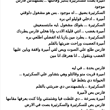
أميرة بصت للسكرتيرة بتكبر وقالتلها .. بشمهندس فارس
موجود
السكرتيرة بضيق .. اه موجود . بس هو مشغول دلوقتي
أميرة .. ادخلي قوليلو اني بره
السكرتيرة … بقولك مشغول .ايه مابتسمعيش
أميرة بغضب .. انتي قليلة الادب وانا هخلي فارس يطردك
السكرتيرة .. يطرد مين يازبا.لة اتفضلي اطلعي بره
أميرة اتعصبت وراحت ضربتها بالقلم
فارس طلع علي الصوت وبص لقي أميرة واقفة وباين عليها
الغضب وبتقول .. انا هعرفك انا مين
فارس بحدة .. في ايه
اميرة قربت منو وقالتلو وهي بتشاور علي السكرتيرة ..
الحيوانة دي بتغلط فيا
السكرتيرة .. يابشمهندس دي ضربتني بالقلم
فارس بص لأميرة
أميرة بسرعة .. دي غلطت فيا وشتمتتي وانا كنت بعرفها مقامها
فارس بص للسكرتيرة والسكرتيرة بصت في الارض