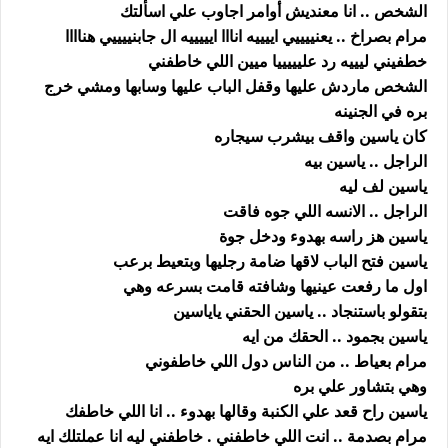
الشخص .. انا معنديش أوامر اجاوب علي اسألتك
مرام بصراخ .. يعنييييي اييييه انااا ايييييه ال جابنييييي هناااا
خطفيني ليييه رد عليييييا ميين اللي خاطفني
الشخص ماردش عليها وقفل الباب عليها وسابها ومشي خرج
بره في الجنينه
كان ياسين واقف بيشرب سيجاره
الراجل .. ياسين بيه
ياسين لف ليه
الراجل .. الانسه اللي جوه فاقت
ياسين هز راسه بهدوء ودخل جوة
ياسين فتح الباب لاقها ضامة رجليها وبتعيط برعب
اول ما رفعت عينيها وشافته قامت بسرعه وهي
بتقولو باستنجاد .. ياسين الحقني ياياسين
ياسين بجمود .. الحقك من ايه
مرام بعياط .. من الناس دول اللي خاطفوني
وهي بتشاور علي بره
ياسين راح قعد علي الكنبة وقالها بهدوء .. انا اللي خاطفك
مرام بصدمة .. انت اللي خاطفني . خاطفني ليه انا عملتلك ايه