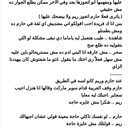
عليها ومفهمها انو اتجوزها بجد وفي الاخر ممكن يطلع الجواز ده
مش حقيقي
( ياترى فعلا حازم اتجوز ريم ولا بيضحك عليها )
بس انا ك فريدة احب اقولكو اني معنديش اي ثقة في حازم ده
ومش بطمنلو
شاهندة .. طيب هنعمل ايه ياماما دي تبقى مشكلة لو اللي
بتقوليه ده طلع صح
سحر .. مش عارفه انا البني ادم ده مش مستريحالو باين عليه
مش سهل فعلاً زي اختك ما بتقول .انتو ما شفتوش كان بيهددنا
الزاي
………
عند حازم وريم كانو لسه في الطريق
حازم وقف العربية قدام سوبر ماركت وقالها انا هنزل اجيب
سجاير .اجبلك ايه معايا
ريم .. شكرا مش عايزه حاجه
حازم .. لو نفسك تاكلي حاجة معينة قولي عشان اجبهالك
ريم .. قولتلك مش عايزة حاجة