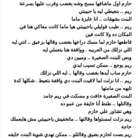
حازم اول ماشافها مسح وشه بغضب وقرب عليها بسرعة
ريم .. بتعيطي ليه يا حبيبتي
البنت بشهقات .. انا عايزة ماما
ريم .. طيب قوليلي ياحبيبتي هيا ماما كانت معاكي هنا في
المكان ده ولا كانت فين
قاطعها حازم لما مسك دراعها بغضب وقالها بزعيق .. انتي ايه
اللي نزللك من العربيه . وواقفة هنا بتعملي ايه
وبص للبنت الصغيرة .. وميين دي
ريم بوجع .. ممكن تسيب ايدي
حازم ساب أيدها بغضب وقالها .. ايه اللي نزللك
ريم .. انا نزلت لما لاقيت البنت دي واقفة بتعيط . شكلها كدة
تايهه من مامتها
البنت الصغيرة خافت و مسكت في ريم جامد
وقالتلها .. طنط أنا خايفة من عمو ده
وهي تشاور علي حازم
ريم نزلت لمستواها وقالتها .. ماتخفيش ياحبيبتي مش هايعملك
حاجة
ريم بصت لحازم بضيق وقالتلو .. ممكن تهدي شوية البنت خايفه