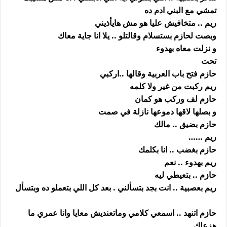
تمشي مع البني ادم ده
ريم .. متخافيش عليا هو مش هايأذيني
وبصت لحازم بستسلام وقالتلو .. يلا انا جاية معاك
و نزلت معاه بهدوء
تحت
حازم فتح باب العربية وقالها ..اركبي
ريم ركبت من غير ولا كلمه
حازم لف وركب هو كمان
و بصلها لاقها دموعها نازلة في صمت
حازم بضيق .. مالك
ريم ……
حازم بغضب .. انا بكلمك
ريم بهدوء .. نعم
حازم .. بتعيطي ليه
ريم بعصبية .. انت بجد بتسألني . بعد كل اللي بتعملو ده وبتسأل
حازم اتنهد .. اسمعي كلامي وماتعنديش معايا وانا عمري ما
هزعلك