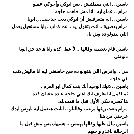
ياسين .. انتي معملتيش . بس ابوكي وأخوكي عملو
مرام .. عملو ايه . انا مش فاهمه حاجه
ياسين .. ايه متعرفيش أن ابوكي بعت حد يقت.ل ابويا
مرام بعصبية .. انت بتقول ايه . انت كداب . بابا مستحيل يعمل
اللي بتقولو ده ويق.تل
ياسين قام بعصبية وقالها .. لأ عمل كدة وانا هاخد حق ابويا
دلوقتي
هي .. وافرض اللي بتقولو ده صح خاطفني ليه انا ماليش ذنب
في حاجة
ياسين .. ذنبك الوحيد أنك بنت كمال ابو العزم .
ثم اكمل انا عارف انك اغلي حاجة عندة عشان كدة
ها كسره بيكي الأول قبل ما ققت.له.
مرام بلعت ريقها برعب وقالتلو .. ا.انت هتعمل ايه .ابوس ايدك
خرجني من هنا
ياسين مال عليها وقالها بهمس .. هسيبك بس مش قبل ما
الرجالة ياخدو واجبهم