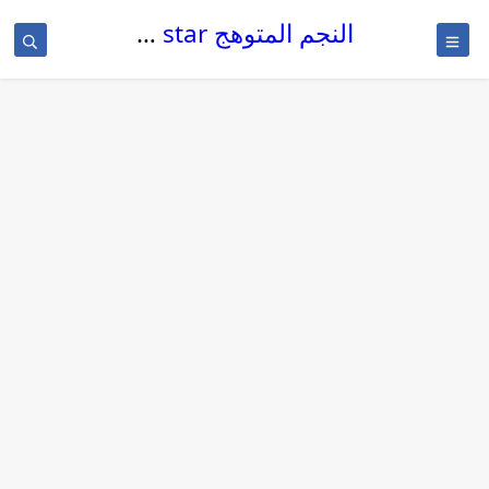
النجم المتوهج The glowing star