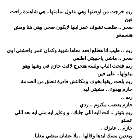
ريم خرجت من اوضتها وهي بتقول لمامتها.. هي شاهندة راحت
فين
سحر .. طلعت تشوف عمر ابنها لايكون صحي وهي هنا ومش
هتسمعو
ريم .. طيب انا هطلع اقعد معاها شوية وكمان عمر واحشني اوي
سحر .. ماشي ياحبيبتي اطلعي
ريم فتحت الباب ولسه هتخرج لاقت حازم في وشها وهو
بيقولها.. على فين
ريم بلعت ريقها بخوف ومكانتش قادرة تنطق من الصدمة
حازم بهدوء .. مشيتي ليه
ريم ..
حازم بغضب مكتوم .. ردي
ريم بتوتر .. انت اايه اللي جابك . و وعايز ايه مني ايه بعد اللي
عملتو
حازم .. عايزك .
وبعدين مسك ايدها وقالها .. يلا عشان تمشي معايا