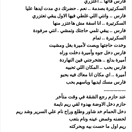
فارس قالها .. اعتزري
السكرتيرة بصدمة .. نعم . حضرتك دي مدت ايدها عليا
فارس .. وانتي اللي غلطي فيها الاول يبقي تعتزري
السكرتيرة .. انا اسفة مش هاعتزر منها
فارس .. يبقي تلمي حاجتك وتمشي . انتي مرفودة
السكرتيرة .. تمام
وخدت حاجتها وبصت لأميرة بغل ومشيت
فارس دخل جوه وأميرة دخلت وراه
أميرة بدلع .. هتخرجني فين النهاردة
فارس بحب .. المكان اللي تحبيه
أميرة .. اي مكان انا معاك فيه بحبو
فارس مسك ايديها وباسهم بحب
…………….
عند حازم رجع الشقة في وقت متأخر
حازم دخل الاوضة بهدوء لقي ريم نايمة
دخل الحمام خد شاور وطلع وراح نام علي السرير وشد ريم
لحضنه وغمض عينه ونام بتعب
ريم اول ما حست بيه وبحركته