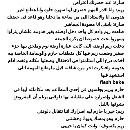
سارة: عند حضرتك اعتراض
ريم: وانا اقدر المهم حضرى لينا سهرة حلوة وانا هطلع اغير
هدومى انا والاستاذ اللى من ساعة ما دخلنا وهو قاعد فى حضنك
سارة: يابنتى انا معبودة الجماهير
طلعت ريم وادم كل واحد دخل اوضته يغير هدومه علشان ينزلوا
يسهروا تحت خصوصا ان بكره الجمعه
دخلت ريم اوضته اللى كانت عبارة أوضة نوم وملحق بيها جزء
صغير وضعت ريم فيها كل متعلقات حازم والوسامة الخاصة بيه
اخذت درع اللى استلمتوا فى الاحتفال وضعتوا مكانه وقفت ادام
هدومه وافتكرت اخر مرة شافته قبل ما يطلع المهمة اللى
استشهد فيها
flash bake
حازم وريم يجلسون فى إحدى المطاعم بعد مكاملته ليها فى
الشغل وإصراره على مقابلته ليها دلوقتى برغم أن المفروض
يشوفها بالليل
ريم: خير يا حازم ليه اصرارك اننا نتقابل دلوقتى
حازم وهو يمسك يديها: وحشتنى
ريم بكسوف : وانت كمان يا حبيبى