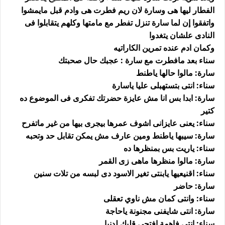
الفطار ليها هى وسارة لان ريم فطرت هى وادم قبل مايمشوا
واتفقوا إن لما سارة تنزل تفطر مع مامتها وكلهم يتقابلوا فى
النادى علشان يتغدوا
وكمان ادم عنده تمرين الكاراتيه
سناء بعد مافطرت مع سارة : عجبك حال صحبتك
سارة: مالوا حالها ياطنط
سناء: انتى بتستهبلى عليا ياسارة
سارة: ابدا بس انا مش عايزة حضرتك تفكرى فى الموضوع ده
كتير
سناء: يعنى عايزانى اشوف عمرها بيجرى بيها من غير ماتفرح
سارة: سيبها ياطنط ومين عارف مش يمكن تقابل حد وتحبه
سناء: ياريت بس بمنظرها ده
سارة: مالوا منظرها ماهى زى القمر
سناء: اقنيعيها يابنتى تغير الاسود دى لبسه من تلات سنين
سارة: حاضر
سناء: وانتى كمان مش ناوي تعقلى
سارة: انتى شايفنى مجنونة ياحاجة
سناء: انتى فاهمة افتحى قلبك لدنيا