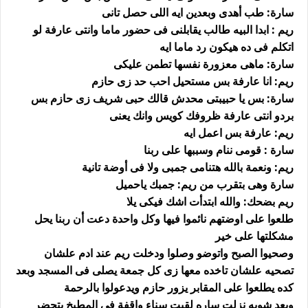
سارة: طب أهدى وبعدين ايه اللى حصل تانى
ريم : ابدا البيه طالب يقابلنى فى حضور ماما وانتى عارفة لو
اتكلم فى ده هيكون رد ماما ايه
سارة: ماهى معزورة نفسها تطمن عليكى
ريم: انا عارفة بس مستحيل احب حد زى حازم
سارة: بس يا حبيبتى محدش قالك حبى شريف زى حازم بس
بردو انتى عارفة ظروفك كويس وانك يعنى
ريم: عارفة بس اعمل ايه
سارة : قومى ننام وسببها على ربنا
ريم: ونعمة بالله هتنامى جمبى ولا فى أوضة تانية
سارة وهى بتقرب من ريم: جمبك ياحميل
ريم بضحك: والله ابتدأت اشك فيكى يلا
طلعوا على اوضتهم نائموا فيها وكل واحدة دعت أن ربنا يحل
مشكلتها على خير
وصحيوا الصبح واتوضو وصلوا ودخلت ريم عند ادم علشان
تصحيه علشان تاخده معها زى كل جمعة يصلى فى المسجد وبعد
كده يطلعوا على المقابر يزور حازم ويدعولوا بالرحمة
وبعد شويه نزلت ساره لقيت سناء واقفة فى المطبخ يتحضر