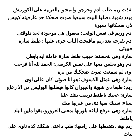
نفذت ريم طلب ادم وخرجوا واتمشوا بالعربية على الكورنيش
وبعد شوية وصلوا البيت سمعوا صوت ضحكة حد عارفينه كويس
لان ضحكاتها مميزة
ادم وريم فى نفس الوقت: معقول هى موجودة لحد دلوقتى
ادم بفرحة بعد ريم مافتحت الباب جرى عليها : طنط سارة
حبيبتى
سارة وهى بتحضنه: حبيب طنط سارة عاملة ايه يابطل
ادم وهو يجلس معها على نفس الكرسى: الحمد لله أنا فرحت
اوى لم سمعت صوت ضحكتك من بره
سارة وهى بتمثل الكسوف: هو انا صوتى كان عالى اوى
ريم: طبعا دى شوية والجيران كانوا هيطلبوا البوليس من الا زعاج
سارة: عجبك ياطنط تريقت بنتك عليا
سناء: سيبك منها دى من غيرتها منك
سارة وهى بترفع لياقة بلوزتها بمعنى الغرورو: بقوا ملين البلد
ياطنط
ريم وهى بتخبطها على راسها: طب يااختى شكلك كده ناوى على
بيات