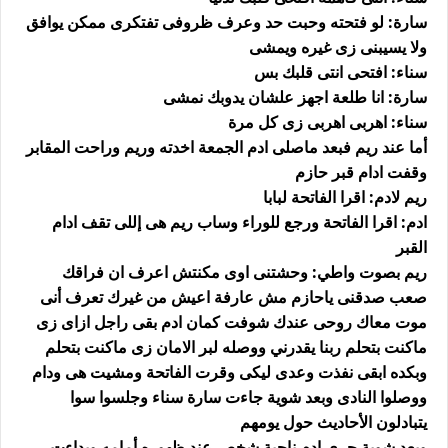
سارة: لو فتحته وحبت حد وعرف ظروفى تفتكرى ممكن يوافق
ولا يسيبنى زى غيره ويمشى
سناء: افتحى انتى قلبك بس
سارة: انا طلعة اجهز علشان يدوبك نمشى
سناء: اهربى اهربى زى كل مرة
أما عند ريم فبعد ماصلى ادم الجمعة اخدته وريم وراحت المقابر
وقفت ادام قبر حازم
ريم لادم: اقرا الفاتحة لبابا
ادم: اقرا الفاتحة ورجع للوراء وساب ريم هى إللى تقف ادام
القبر
ريم بصوت واطي: وحشتنى اوى مكنتش اعرف ان فراقك
صعب صدقنى ياحازم مش عارفة اعيش من غيرك تعرف أنى
موت معاك روحى عندك شوفت كمان ادم بقى راجل ازاى زى
ماكنت بتحلم ربنا يقدرني ووصله لبر الامان زى ماكنت بتحلم
وبكده ابقى نفذت وعدى ليكى وقرت الفاتحة ومشيت هى ودام
ووصلوا النادى وبعد شوية جاءت سارة سناء وجلسوا سوا
يتبادلون الأحاديث حول يومهم
وبعد شوية جرى ادم ناحية شخص عند ظهوره أمامه وبداءت