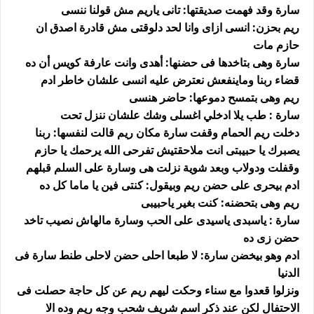
سارة وقد فهمت صديقتها: تانى ياريم مش قولنا ننسى
ريم بحزن: انسى ازاى وانا لحد دلوقتى مش قادرة اصدق ان
حازم مات
سارة وهى بتاخدها فى حضنها: أهدى وانت عارفة كويس أن ده
قضاء ربنا وماينفعش نعترض عليه انسى علشان خاطر ادم
ريم وهى بتمسح دموعها: حاضر هنسى
سارة : طب يلا ادخلي اغسلى وشك علشان ننزل تحت
دخلت ريم الحمام وقفت سارة مكان ريم قالت لنفسها: ربنا
يصبرك يا حبيبتى انت ملاحقتيش تفرحى الله يرحمك يا حازم
وقفلت ودولاب وبعد شوية نزلت هى وسارة على السلم قبلهم
ادم بيحرى على حضن ريم وبيقول: كنتى فين يا ماما كل ده
ريم وهى بتحضنه: كنت بغير ياحبيبى
سارة : ياسبدى ياسيدى على الحب وسارة مالهاش نصيب تاخد
حضن زى ده
ادم وهو بيخضن سارة: لا طبعا احلى حضن لاحلى طنط سارة فى
الدنيا
ونزلوا قعدوا مع سناء وحكت ليهم ريم عن كل حاجة حصلت فى
الاحتفال لكن عند ذكر اسم شريف شحب وجه ريم وده الا