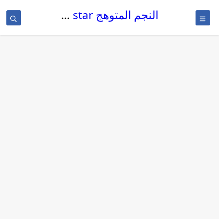
النجم المتوهج The glowing star