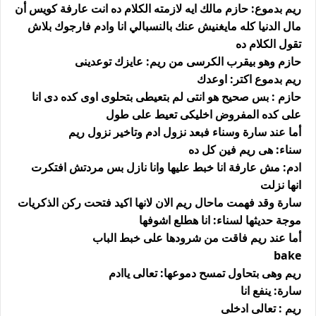
ريم بدموع: حازم مالك ايه لازمته الكلام ده انت عارفة كويس أن
مال الدنيا كله مايغنيش عنك بالنسبالي انا وادم فارجوك بلاش
تقول الكلام ده
حازم وهو بيقرب الكرسى من ريم: عايزك توعدينى
ريم بدموع اكتر: اوعدك
حازم : بس صحيح هو انتى لم بتعيطى بتحلوى اوى كده دى انا
على كده المفروض اخليكى تعيط على طول
أما عند سارة وسناء فبعد نزول ادم وتاخير نزول ريم
سناء: هى ريم فين كل ده
ادم: مش عارفة انا خبط عليها وانا نازل بس مردتش افتكرت
انها نزلت
سارة وقد فهمت ماحال ريم الان لانها اكيد فتحت ركن الذكريات
موجة حديثها لسناء: انا هطلع اشوفها
أما عند ريم فاقت من شرودها على خبط الباب
bake
ريم وهى بتحاول تمسح دموعها: تعالى ياادم
سارة: ينفع انا
ريم : تعالى ادخلى