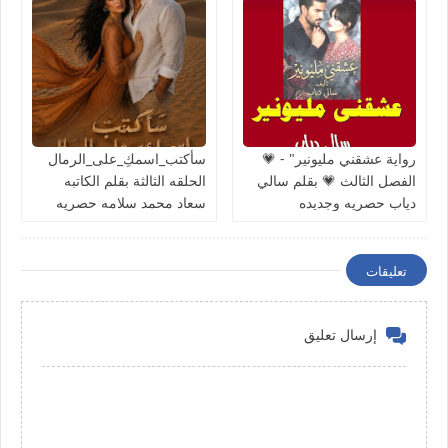
رواية عشقني مليونير" - 💗
سأكتب_اسمكِ_على_الرمال
الفصل الثالث 💗 بقلم سالي
الحلقه الثالثة بقلم الكاتبه
دياب حصريه وجديده
سعاد محمد سلامه حصريه
وجديده
تعليقات
إرسال تعليق