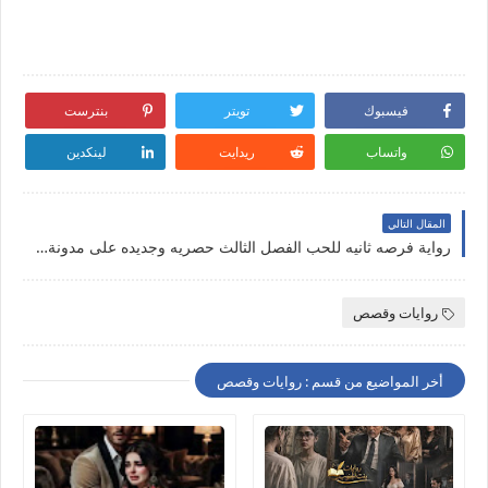
فيسبوك
تويتر
بنترست
واتساب
ريدايت
لينكدين
المقال التالي
رواية فرصه ثانيه للحب الفصل الثالث حصريه وجديده على مدونة النجم المتوهج
روايات وقصص
أخر المواضيع من قسم : روايات وقصص