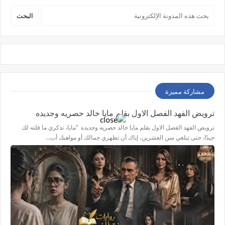
مشاركة مميزة
ترويض الفهد الفصل الاول بقلم مايا خالد حصريه وجديده
ترويض الفهد الفصل الاول بقلم مايا خالد حصريه وجديده “مايا، تذكري ما قلته لك
جيدًا. حتى تبلغي سن العشرين، إياك أن تظهري جمالك أو مواهبك أب…