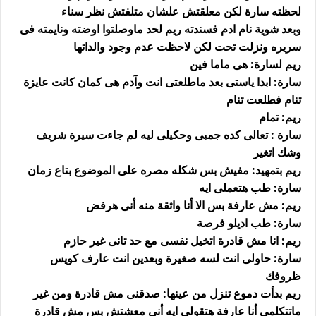
لحظته سارة لكن معلقتش علشان متلفتش نظر سناء
وبعد شوية نام ادم فسندته ريم لحد ماوصلتوا اوضته ونايمته فى
سريره ونزلت تحت لكن لاحظت عدم وجود والداتها
ريم لسارة: هى ماما فين
سارة: ابدا ياستى بعد ماطلعتى انت وآدم هى كمان كانت عايزة
تنام فطلعت تنام
ريم: تمام
سارة : تعالى كده جمبى وحكيلى ليه لم جاءت سيرة شريف
وشك اتغير
ريم بتمهيد: مفيش بس شكله مصره على الموضوع بتاع زمان
سارة: طب هتعملى ايه
ريم: مش عارفة بس الا أنا واثقة منه أنى هرفض
سارة: طب اديلو فرصة
ريم: انا مش قادرة اتخيل نفسى مع حد تانى غير حازم
سارة: حاولى انت لسه صغيرة وبعدين انت عارف كويس
ظروفك
ريم بدأت دموع تنزل من عينها: صدقنى مش قادرة ومن غير
ماتتكلمى أنا عارفة هتقولى ايه أنى معشتش بس مش قادرة