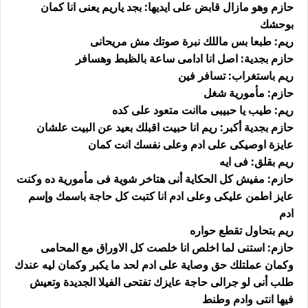
حازم وهو مازال قابض على ايديها: بجد ياريم يعنى انا كمان
بوحشك
ريم: طبعا بس ماللك نبرة صوتك مش مريحانى
حازم بجدية: اصل انا ادامى ساعة بالظبط وهسافر
ريم باستغراب: تسافر فين
حازم: مأمورية شغل
ريم: طيب يا حبيبى ماانت متعود على كده
حازم بجدية أكبر: ريم انا حبيت اقبلك بعيد عن البيت علشان
عايزة اوصيكى على ادم وعلى نفسك انت كمان
ريم بقلق: فى ايه
حازم: مفيش كل الحكاية أنى هتاخر شوية فى مأمورية ده وكنت
عايز اطمن عليكى وعلى ادم انا كتبت كل حاجة باسمك وإسم
ادم
ريم بتحاول تقطع حواره
حازم: استنى لما اخلص انا خلصت كل الاوراق مع المحامى
وكمان عملتلك حق وصاية على ادم لحد ما يكبر وكمان ليه عندك
طلب أنى لو جرالى حاجة عايزك تفتحى الفيلا الجديدة وتعيش
فيها انتى وادم وطنط