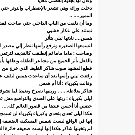
وقال لها بجديه إتفضلي معايا
دخلت ورائه وهي تشعر بالإضطراب والتوتر حتي أن
المميز.... ..
وما أن دلفت من الباب الداخلي حتي صاحت فقد
تستند علي عكاز خشبي
همس.... نادتها ليلي بتأثر
لتسمعها الصغيره وترفع رأسها تنظر إلي مصدر ا
وصاحت : ماما ماما ثم إنطلقت كالقذيفه لترتمي ب
بالفعل تأثر الجميع من مشاعر الطفله وتعلقها بأم
قطع المشهد صوت شاكر الغليظ الذي خرج من 
رفعت ليلي رأسها بعد أن ساعدت همس لتقف علي
وقالت بكبرياء : أنا أم همس
شاكر بغلاظه...... وربتيها تصرخ وتعيط لما تشو
ليلي بكبرياء : ربتها علي الصدق والتواضع مش عل
حضني أنا أحسن عندها من قصور العالم كله....
هكذا ليلي تحدي بتحدي وكبرياء بكبرياء لن تسمح لهؤ
إنها في الواقع ليست شمس المسكينه الضعيفه إنه
لم يتخيلها شاكر هكذا إنها ليست ضعيفه خائرة ا