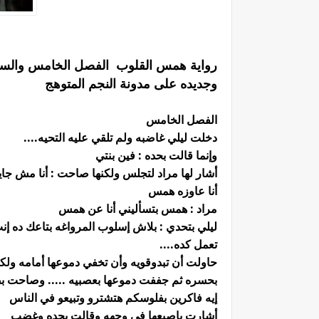
رواية همس القلوب الفصل الخامس والسادس
وجديده على مدونة النجم المتوهج
الفصل الخامس
دخلت ليلي غاضبه ولم تلقي عليه التحيه....
وإنما قالت بحده : فين بنتي
أشار لها مراد لتجلس ولكنها صاحت : أنا مش جاي
أنا عاوزه همس
مراد : همس بتسأليني أنا عن همس
ليلي بتحدي : بلاش إسلوب المرواغه بتاعك 
تعمل كده....
حاولت أن تبدوقويه وأن تخفي دموعها أمامه ول
بحسره ثم جففت دموعها بعصبيه ..... وصاحت 
إيه فاكرين بفلوسكم هتشترو وتبيعو في الناس
أشارت بإصبعها في وجهه وقالت بحده وغضب