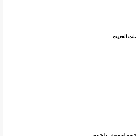
صلت الحديث
شويه إسمعيني يا شمس.