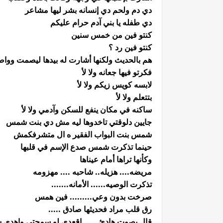
دي دم ولحم دي إنسانه بشر ليها مشاعر
دي طفله يا بني آدم حرام عليكم
كنتو فين من خمس سنين
كنتو فين رد ؟
هم بالحديث ولكنها أشارت له بيدها ليصمت ووا
فكرتو فيها جعانه ولا لأ
لابسه كويس زيكم ولا لأ
بتتعلم ولا لأ
ساكنه في مكان ينفع للسكن وآدمي ولا لأ
جايين دلوقتي تاخدوها ليه مش دي بنت شمس
شمس بنت البواب الفقير ه ال متشرفكمش
حينما تذكرت شمس صدع الإسم في قلبها
وكأنها تراها أمام عيناها
مريضه.... هزيله.. شاحبه .... مهزومه
تذكرت الوصيه...... الأمانه.......
صرخت بدون وعي......... فين همس
رق قلب مراد فحديثها صادق .....
قال بصوت هادئ...... إقعدي لو سمحتي وإهدي 