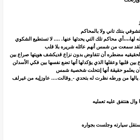
وفي بنتك تاني ولا بالمحاكم
لها،،،،أي محاكم تلك التي يحدثها عنها. .... لا تستطيع الشكوي
قد سمعت من شمس أنهم عائله شريره بلا قلب
حقيقيه مضطره أن تتفاوض بدون نزاع قديكشف هويتها صراع بين
ن قلبها وعقلها الذي يؤكدلها أنها تضع نفسها بين فكي الأسدلن
د أن يعلمو حقيقة أنها إنتحلت شخصية شمس
 يالها من ورطه نظرت له بتحدي -_وقالت.... عاوزإيه من غيرلف
وال هنتفق عليه تعمليه
استقل سيارته وجلست بجواره