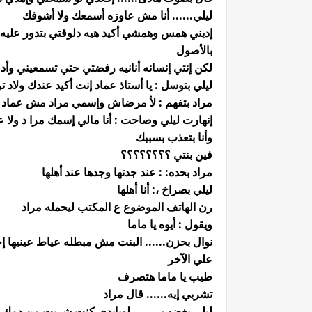
ليلي...... أنا مش عاوزه أسمعك ولا أشوفك
إديني همس وهمشي أكيد هيه دلوقتي بتدور عليه و
بالأصول
لكن إنتي إنسانه أنانيه رفضتي حتي تسمعيني وأدي
ليلي بتوسل : يا أستاذ عماد إنت أكيد عندك ولاد
مراد بتفهم : لأ مرضاش وإسمي مراد مش عماد
إنهارت ليلي وصاحت : أنا مالي إسمك مرا د ولا ع
وأنا بتعذب بسببك
فين بنتي ؟؟؟؟؟؟؟؟
مراد بحده: : عند جدتها وجدها عند أهلها
ليلي بصراخ ،: أنا أهلها
رن الهاتف الموضوع ع المكتب ليحمله مراد
ويقول : أيوه يا ماما
نوال بحزن...... البنت مش مبطله عياط عينيها
علي الآخر
طيب يا ماما هتصرف
تشربي إيه...... قال مراد
ليلي بغضب........ لوبإيدي كنت شربت من دمك 