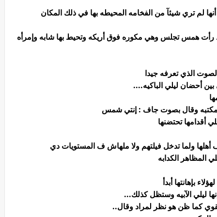
ها لم تري شيئآ من الفخامه المحيطه بها في ذلك المكان
 رأت همس تجلس وهي مكوره فوق أريكه وتحيط بها شابه وإمرأه
لصوت الذي تعرفه جيدا
ين أحضان ليلي الباكيه....
ها
مكتبه وقال بصوت جاف : إنتي شمس
 أقدامها تحتضنها
ف أهلها ولما تدخل فيلتهم ولا ملهاش ف المستويات دي
ي المظاهر الكدابه
لاء بإهانتها أبدأ
ا ليلي الآبيه وستظل كذلك...
لقوي كما ظن هو نظر لمراد وقال..