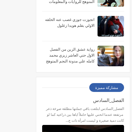
المتوهج للروايات والمعلومات
اتجوزت جوزي غصب عنه الحلقه
الاولي بقلم هويدا زغلول
رواية عشق الزين من الفصل
الاول حتي العاشر زيزي محمد
كامله علي مدونة النجم المتوهج
للروايات
مشاركة مميزة
الفصل_السادس
الفصل_السادس ابتلعت باقي جملتها مطلقة صړخة ذعر
مرتفعة عندما انحني عليها حاملاً اياها بين ذراعيه كما لو
كانت دمية صغيرة و ليست امرأة ذات ج…