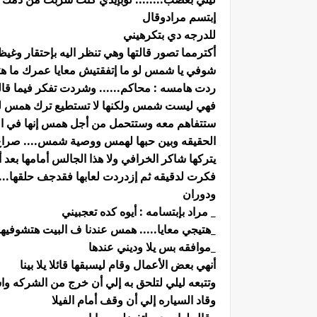
إبتسم مرادوقال
للدرجه دي بتكرهيني
أكترمما تصور قالتها وهي تنظر اليه بإحتقار وغيظ
شوفي يا شمس لو ما إتفقتيش معايا عمرك ما هتش
ردت هامسه : محاكم...... وشردت تفكر فيما قاله 
فهي ليست شمس ولكنها لا تستطيع ترك همس ل
ستتفاهم معه وستتحمل من أجل همس إنها في ال
الحقيقه وبين حبها لهمس ووصية شمس.... صراع بي
يتركها شاكر الخرافي ولا هذا الجالس أمامها بع
فكرت لدقيقه ثم إزدردت لعابها فقدجف حلقها...
ودوران
_ مراد بإبتسامه : أيوه كده تعجبيني
_هتيجي معايا..... همس عندنا ف البيت هتشوفيها 
_موافقه بس يلا وديني عندها
أنهي بعض الأعمال وقام ليسبقها قائلا يلا بينا
وتتبعه ليلي لتلحق به إلي أن خرج من الشركه و
وقاد السياره إلي أن وقف أمام الفيلا