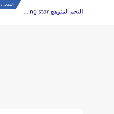
الصفحة الر
النجم المتوهج The glowing star